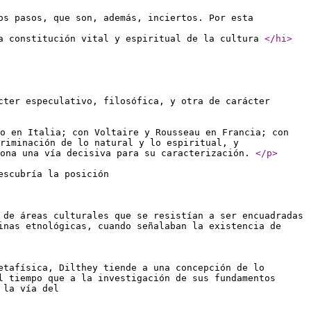
os pasos, que son, además, inciertos. Por esta
a constitución vital y espiritual de la cultura
</hi
>
cter especulativo, filosófica, y otra de carácter
o en Italia; con Voltaire y Rousseau en Francia; con
riminación de lo natural y lo espiritual, y
iona una vía decisiva para su caracterización.
</p
>
escubría la posición
 de áreas culturales que se resistían a ser encuadradas
inas etnológicas, cuando señalaban la existencia de
etafísica, Dilthey tiende a una concepción de lo
l tiempo que a la investigación de sus fundamentos
 la vía del