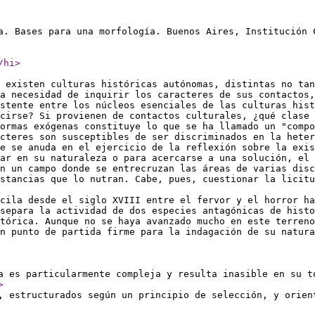
a. Bases para una morfología. Buenos Aires, Institución 
/hi
>
 existen culturas históricas autónomas, distintas no tan
la necesidad de inquirir los caracteres de sus contactos,
stente entre los núcleos esenciales de las culturas hist
cirse? Si provienen de contactos culturales, ¿qué clase
ormas exógenas constituye lo que se ha llamado un "compo
acteres son susceptibles de ser discriminados en la hete
e se anuda en el ejercicio de la reflexión sobre la exis
dar en su naturaleza o para acercarse a una solución, el 
en un campo donde se entrecruzan las áreas de varias disc
ustancias que lo nutran. Cabe, pues, cuestionar la licitu
cila desde el siglo XVIII entre el fervor y el horror ha
separa la actividad de dos especies antagónicas de hist
tórica. Aunque no se haya avanzado mucho en este terreno
un punto de partida firme para la indagación de su natur
a es particularmente compleja y resulta inasible en su t
>
, estructurados según un principio de selección, y orien