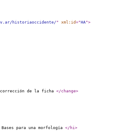
v.ar/historiaoccidente/
"
xml:id
="
HA
"
>
corrección de la ficha
</change
>
 Bases para una morfología
</hi
>