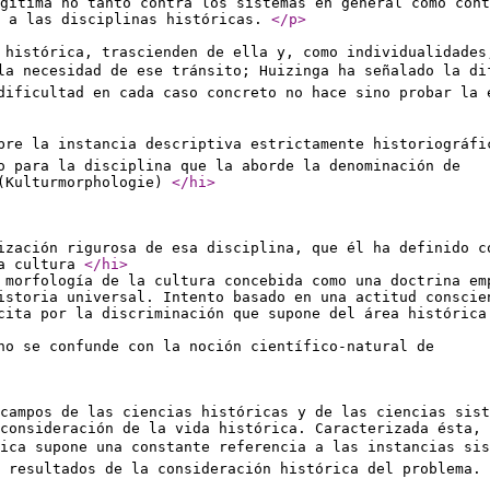
gítima no tanto contra los sistemas en general como cont
, a las disciplinas históricas.
</p
>
 histórica, trascienden de ella y, como individualidades
la necesidad de ese tránsito; Huizinga ha señalado la dif
dificultad en cada caso concreto no hace sino probar la 
bre la instancia descriptiva estrictamente historiográfi
o para la disciplina que la aborde la denominación de
(Kulturmorphologie)
</hi
>
ización rigurosa de esa disciplina, que él ha definido c
la cultura
</hi
>
 morfología de la cultura concebida como una doctrina em
istoria universal. Intento basado en una actitud conscie
cita por la discriminación que supone del área histórica
no se confunde con la noción científico-natural de
campos de las ciencias históricas y de las ciencias sist
consideración de la vida histórica. Caracterizada ésta,
ica supone una constante referencia a las instancias sist
 resultados de la consideración histórica del problema. 