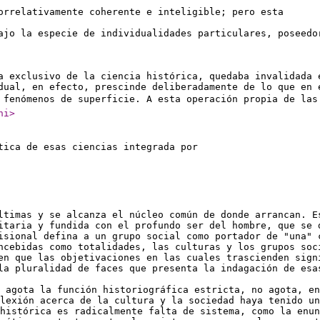
orrelativamente coherente e inteligible; pero esta
ajo la especie de individualidades particulares, poseedo
a exclusivo de la ciencia histórica, quedaba invalidada 
dual, en efecto, prescinde deliberadamente de lo que en 
fenómenos de superficie. A esta operación propia de las
hi
>
tica de esas ciencias integrada por
ltimas y se alcanza el núcleo común de donde arrancan. E
itaria y fundida con el profundo ser del hombre, que se 
isional defina a un grupo social como portador de "una" 
ncebidas como totalidades, las culturas y los grupos soc
en que las objetivaciones en las cuales trascienden sign
la pluralidad de faces que presenta la indagación de esa
 agota la función historiográfica estricta, no agota, en
lexión acerca de la cultura y la sociedad haya tenido u
histórica es radicalmente falta de sistema, como la enun