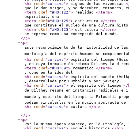
<hi
rend
="
cursiva
"
>
signos de las vivencias
<
que le dan origen, y se descubre, entonces, e
<term
cRef
="
#HO:122
"
>
realidad
</term
>
espiritual, una
<term
cRef
="
#HO:125
"
>
estructura
</term
>
que constituye el núcleo de una cultura histó
<term
cRef
="
#HO:125
"
>
estructura
</term
>
se expresa como una concepción del mundo.
</p
>
<p
>
Este reconocimiento de la historicidad de las
morfología del espíritu humano se complementa
<hi
rend
="
cursiva
"
>
espíritu del tiempo (Gei
, en cuya formulación retoma Dilthey la direc
<term
cRef
="
#HO:69
"
>
romántico
</term
>
; como en la idea del
<hi
rend
="
cursiva
"
>
espíritu del pueblo (Vol
, desarrollada por Humboldt y por Savigny,
<hi
rend
="
cursiva
"
>
el espíritu del tiempo
</
de Dilthey resume en instancias radicales e i
mundo y espíritu del tiempo la Filosofía pro
podían vincularlas en la noción abstracta de
<hi
rend
="
cursiva
"
>
cultura
</hi
>
.
</p
>
<p
>
Por la misma época aparece, en la Etnología, 
<hi
rend
="
cursiva
"
>
Escuela histórica
</hi
>