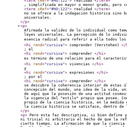
<term
cRef
="
#HO:122
"
>
realidad
</term
>
, simplificada en mayor o menor grado, pero c
<term
cRef
="
#HO:122
"
>
realidad
</term
>
no se ofrece a la indagación histórica sino b
universales.
</p
>
<p
>
Afirmada la validez de lo individual como tem
leyes universales. La percepción de lo indivi
esencia radical para referir a ella todos los 
<hi
rend
="
cursiva
"
>
comprender (Verstehen)
</
; el
<hi
rend
="
cursiva
"
>
comprender
</hi
>
es término de una relación para él caracterís
<hi
rend
="
cursiva
"
>
vivencias
</hi
>
y
<hi
rend
="
cursiva
"
>
expresiones
</hi
>
; por el
<hi
rend
="
cursiva
"
>
comprender
</hi
>
se descubre la coherencia interior de estas ú
concepción del mundo, una idea de la vida, un
de aquí que la posesión de una actitud cosmov
la vigencia del "estilo" propio que posee. Co
propio de la ciencia histórica, en la medida 
la ciencia histórica se satisface, dentro de 
</p
>
<p
>
Pero esta faz descriptiva, si bien define y
ni trivial ni arbitrario el hecho de que la ref
cierto tiempo. La afirmación de que la ciencia 