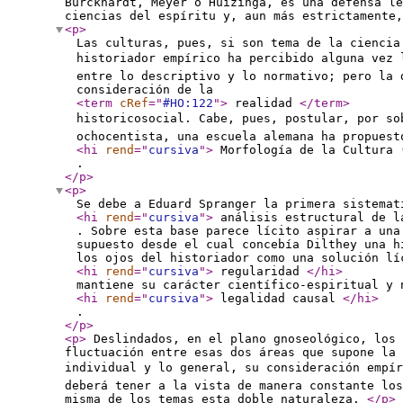
Burckhardt, Meyer o Huizinga, es una defensa le
ciencias del espíritu y, aun más estrictamente
<p
>
Las culturas, pues, si son tema de la ciencia
historiador empírico ha percibido alguna vez 
entre lo descriptivo y lo normativo; pero la 
consideración de la
<term
cRef
="
#HO:122
"
>
realidad
</term
>
historicosocial. Cabe, pues, postular, por so
ochocentista, una escuela alemana ha propuest
<hi
rend
="
cursiva
"
>
Morfología de la Cultura 
.
</p
>
<p
>
Se debe a Eduard Spranger la primera sistemat
<hi
rend
="
cursiva
"
>
análisis estructural de 
. Sobre esta base parece lícito aspirar a una
supuesto desde el cual concebía Dilthey una h
los ojos del historiador como una solución lí
<hi
rend
="
cursiva
"
>
regularidad
</hi
>
mantiene su carácter científico-espiritual y 
<hi
rend
="
cursiva
"
>
legalidad causal
</hi
>
.
</p
>
<p
>
Deslindados, en el plano gnoseológico, los 
fluctuación entre esas dos áreas que supone la 
individual y lo general, su consideración empír
deberá tener a la vista de manera constante los
misma de los temas esta doble naturaleza.
</p
>