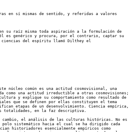
ras en sí mismas de sentido, y referidas a valores
en su raíz misma toda aspiración a la formulación de
él es genérico y procura, por el contrario, captar su
 ciencias del espíritu llamó Dilthey el
ste núcleo común es una actitud cosmovisional, una
da como una actitud irreductible a otras cosmovisiones;
cultura y explique su comportamiento como resultado de
iales que se definen por ellas constituyen el tema
ifican etapas de un desenvolvimiento. Ciencia empírica,
s totalidades, en la faz descriptiva.
 cambio, el análisis de las culturas históricas. No es
n polo sistemático hacia el cual se ha dirigido cada
cian historiadores esencialmente empíricos como