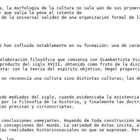
a, la morfología de la cultura no sale aún de sus primer
r que valía la pena el intento de
 de la universal validez de una organización formal de l
e han influido notablemente en su formación: una de cará
elaboración filosófica que comienza con Giambattista Vic
producto del siglo XVIII, obtenido como fruto de la disc
ista: con la teoría del espíritu objetivo, Hegel proporc
 no reconocía una cultura sino distintas culturas; las d
sde mediados del siglo, cuando evidenciaba la existencia
 por la Filosofía de la Historia, y finalmente las doctr
cas precisas y circunscriptas.
 conclusiones semejantes. Huyendo de toda construcción m
s concepciones del mundo. La variedad de éstas incita, a
las realidades históricosociales en que se expresan. Por
e, los