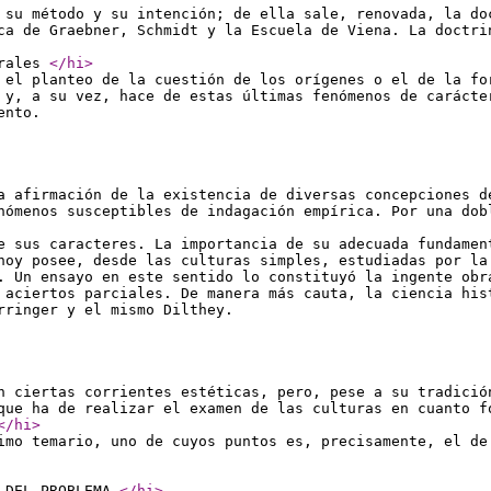
 su método y su intención; de ella sale, renovada, la do
ca de Graebner, Schmidt y la Escuela de Viena. La doctri
urales
</hi
>
 el planteo de la cuestión de los orígenes o el de la fo
 y, a su vez, hace de estas últimas fenómenos de carácte
ento.
a afirmación de la existencia de diversas concepciones d
nómenos susceptibles de indagación empírica. Por una dob
e sus caracteres. La importancia de su adecuada fundamen
hoy posee, desde las culturas simples, estudiadas por la
. Un ensayo en este sentido lo constituyó la ingente obr
 aciertos parciales. De manera más cauta, la ciencia his
rringer y el mismo Dilthey.
n ciertas corrientes estéticas, pero, pese a su tradició
que ha de realizar el examen de las culturas en cuanto f
</hi
>
imo temario, uno de cuyos puntos es, precisamente, el de
 DEL PROBLEMA
</hi
>