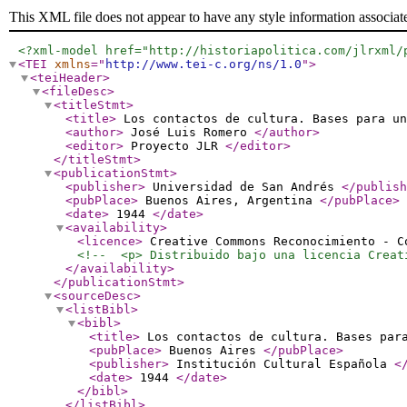
This XML file does not appear to have any style information associat
<?xml-model href="http://historiapolitica.com/jlrxml/
<TEI
xmlns
="
http://www.tei-c.org/ns/1.0
"
>
<teiHeader
>
<fileDesc
>
<titleStmt
>
<title
>
Los contactos de cultura. Bases para u
<author
>
José Luis Romero
</author
>
<editor
>
Proyecto JLR
</editor
>
</titleStmt
>
<publicationStmt
>
<publisher
>
Universidad de San Andrés
</publish
<pubPlace
>
Buenos Aires, Argentina
</pubPlace
>
<date
>
1944
</date
>
<availability
>
<licence
>
Creative Commons Reconocimiento - C
<!--  <p> Distribuido bajo una licencia Creat
</availability
>
</publicationStmt
>
<sourceDesc
>
<listBibl
>
<bibl
>
<title
>
Los contactos de cultura. Bases par
<pubPlace
>
Buenos Aires
</pubPlace
>
<publisher
>
Institución Cultural Española
<
<date
>
1944
</date
>
</bibl
>
</listBibl
>