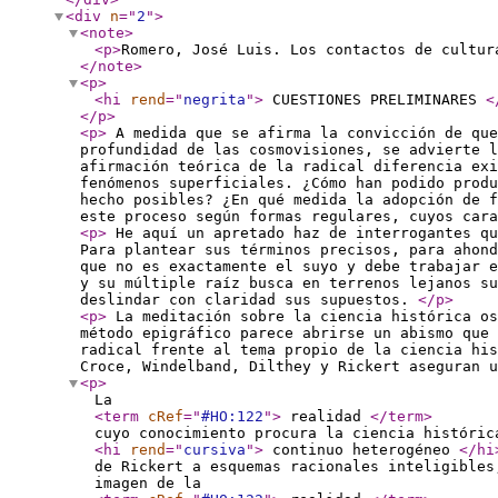
<div
n
="
2
"
>
<note
>
<p
>
Romero, José Luis. Los contactos de cultur
</note
>
<p
>
<hi
rend
="
negrita
"
>
CUESTIONES PRELIMINARES
<
</p
>
<p
>
A medida que se afirma la convicción de que
profundidad de las cosmovisiones, se advierte 
afirmación teórica de la radical diferencia exi
fenómenos superficiales. ¿Cómo han podido produ
hecho posibles? ¿En qué medida la adopción de f
este proceso según formas regulares, cuyos car
<p
>
He aquí un apretado haz de interrogantes qu
Para plantear sus términos precisos, para ahon
que no es exactamente el suyo y debe trabajar 
y su múltiple raíz busca en terrenos lejanos s
deslindar con claridad sus supuestos.
</p
>
<p
>
La meditación sobre la ciencia histórica os
método epigráfico parece abrirse un abismo que 
radical frente al tema propio de la ciencia his
Croce, Windelband, Dilthey y Rickert aseguran 
<p
>
La
<term
cRef
="
#HO:122
"
>
realidad
</term
>
cuyo conocimiento procura la ciencia históric
<hi
rend
="
cursiva
"
>
continuo heterogéneo
</hi
de Rickert a esquemas racionales inteligibles
imagen de la