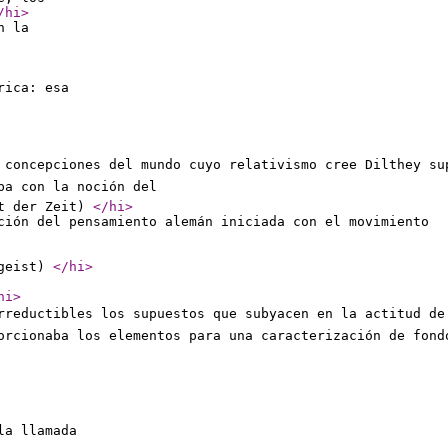
/hi
>
n la
rica: esa
 concepciones del mundo cuyo relativismo cree Dilthey su
ba con la noción del
st der Zeit)
</hi
>
ción del pensamiento alemán iniciada con el movimiento
kgeist)
</hi
>
hi
>
rreductibles los supuestos que subyacen en la actitud de 
porcionaba los elementos para una caracterización de fond
la llamada