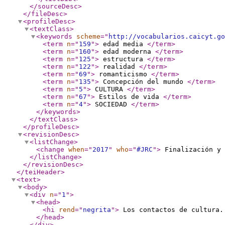
</sourceDesc
>
</fileDesc
>
<profileDesc
>
<textClass
>
<keywords
scheme
="
http://vocabularios.caicyt.go
<term
n
="
159
"
>
edad media
</term
>
<term
n
="
160
"
>
edad moderna
</term
>
<term
n
="
125
"
>
estructura
</term
>
<term
n
="
122
"
>
realidad
</term
>
<term
n
="
69
"
>
romanticismo
</term
>
<term
n
="
135
"
>
Concepción del mundo
</term
>
<term
n
="
5
"
>
CULTURA
</term
>
<term
n
="
67
"
>
Estilos de vida
</term
>
<term
n
="
4
"
>
SOCIEDAD
</term
>
</keywords
>
</textClass
>
</profileDesc
>
<revisionDesc
>
<listChange
>
<change
when
="
2017
"
who
="
#JRC
"
>
Finalización y 
</listChange
>
</revisionDesc
>
</teiHeader
>
<text
>
<body
>
<div
n
="
1
"
>
<head
>
<hi
rend
="
negrita
"
>
Los contactos de cultura.
</head
>
</div
>