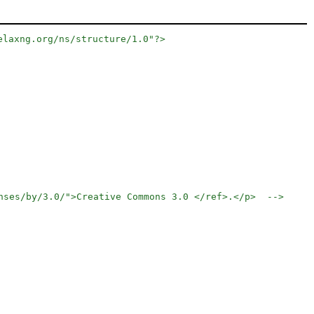
elaxng.org/ns/structure/1.0"?>
nses/by/3.0/">Creative Commons 3.0 </ref>.</p>  -->