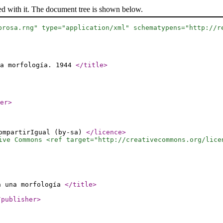
ed with it. The document tree is shown below.
prosa.rng" type="application/xml" schematypens="http://r
na morfología. 1944
</title
>
er
>
ompartirIgual (by-sa)
</licence
>
ive Commons <ref target="http://creativecommons.org/lice
a una morfología
</title
>
/publisher
>