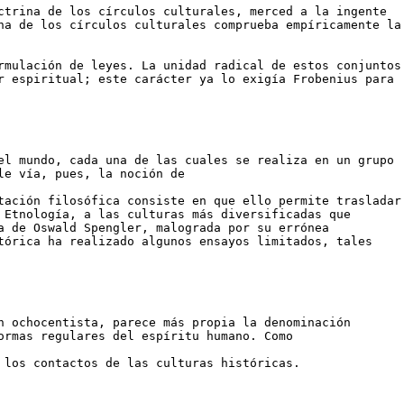
ctrina de los círculos culturales, merced a la ingente
na de los círculos culturales comprueba empíricamente la
rmulación de leyes. La unidad radical de estos conjuntos
r espiritual; este carácter ya lo exigía Frobenius para
el mundo, cada una de las cuales se realiza en un grupo
le vía, pues, la noción de
tación filosófica consiste en que ello permite trasladar
 Etnología, a las culturas más diversificadas que
a de Oswald Spengler, malograda por su errónea
tórica ha realizado algunos ensayos limitados, tales
n ochocentista, parece más propia la denominación
ormas regulares del espíritu humano. Como
 los contactos de las culturas históricas.