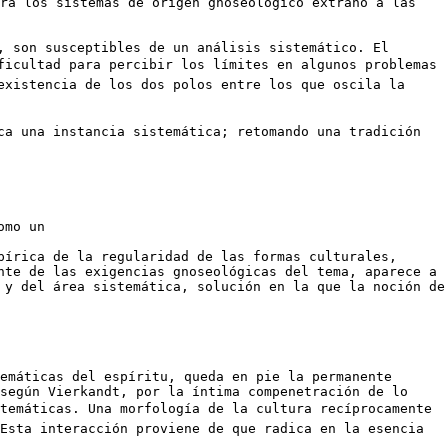
ra los sistemas de origen gnoseológico extraño a las
, son susceptibles de un análisis sistemático. El
icultad para percibir los límites en algunos problemas
existencia de los dos polos entre los que oscila la
ca una instancia sistemática; retomando una tradición
omo un
pírica de la regularidad de las formas culturales,
nte de las exigencias gnoseológicas del tema, aparece a
 y del área sistemática, solución en la que la noción de
emáticas del espíritu, queda en pie la permanente
 según Vierkandt, por la íntima compenetración de lo
emáticas. Una morfología de la cultura recíprocamente
Esta interacción proviene de que radica en la esencia