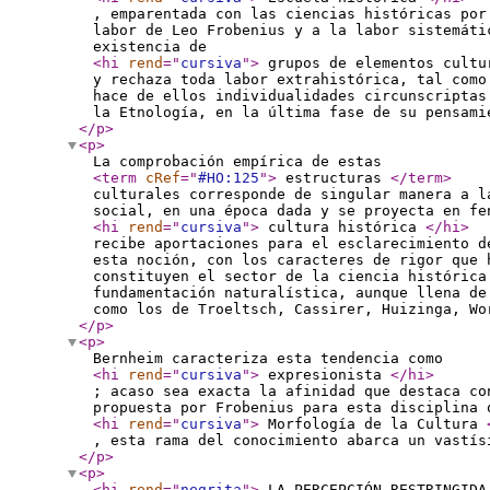
, emparentada con las ciencias históricas por
labor de Leo Frobenius y a la labor sistemáti
existencia de
<hi
rend
="
cursiva
"
>
grupos de elementos cult
y rechaza toda labor extrahistórica, tal como
hace de ellos individualidades circunscriptas
la Etnología, en la última fase de su pensami
</p
>
<p
>
La comprobación empírica de estas
<term
cRef
="
#HO:125
"
>
estructuras
</term
>
culturales corresponde de singular manera a l
social, en una época dada y se proyecta en fe
<hi
rend
="
cursiva
"
>
cultura histórica
</hi
>
recibe aportaciones para el esclarecimiento d
esta noción, con los caracteres de rigor que 
constituyen el sector de la ciencia histórica
fundamentación naturalística, aunque llena de
como los de Troeltsch, Cassirer, Huizinga, Wo
</p
>
<p
>
Bernheim caracteriza esta tendencia como
<hi
rend
="
cursiva
"
>
expresionista
</hi
>
; acaso sea exacta la afinidad que destaca co
propuesta por Frobenius para esta disciplina 
<hi
rend
="
cursiva
"
>
Morfología de la Cultura
, esta rama del conocimiento abarca un vastís
</p
>
<p
>
<hi
rend
="
negrita
"
>
LA PERCEPCIÓN RESTRINGIDA