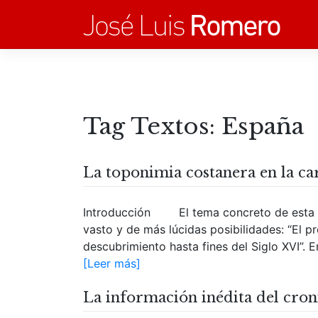
Saltar
al
contenido
Tag Textos:
España
La toponimia costanera en la car
Introducción El tema concreto de esta m
vasto y de más lúcidas posibilidades: “El p
descubrimiento hasta fines del Siglo XVI”. En
[Leer más]
La información inédita del cron