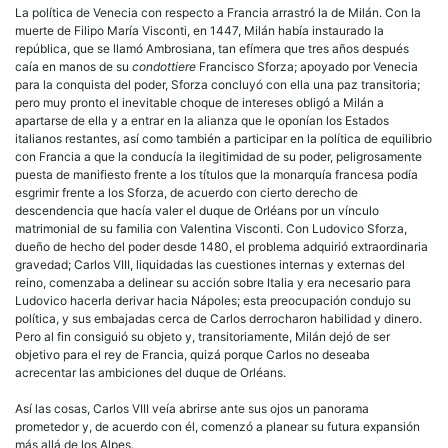
La política de Venecia con respecto a Francia arrastró la de Milán. Con la
muerte de Filipo María Visconti, en 1447, Milán había instaurado la
república, que se llamó Ambrosiana, tan efímera que tres años después
caía en manos de su
condottiere
Francisco Sforza; apoyado por Venecia
para la conquista del poder, Sforza concluyó con ella una paz transitoria;
pero muy pronto el inevitable choque de intereses obligó a Milán a
apartarse de ella y a entrar en la alianza que le oponían los Estados
italianos restantes, así como también a participar en la política de equilibrio
con Francia a que la conducía la ilegitimidad de su poder, peligrosamente
puesta de manifiesto frente a los títulos que la monarquía francesa podía
esgrimir frente a los Sforza, de acuerdo con cierto derecho de
descendencia que hacía valer el duque de Orléans por un vínculo
matrimonial de su familia con Valentina Visconti. Con Ludovico Sforza,
dueño de hecho del poder desde 1480, el problema adquirió extraordinaria
gravedad; Carlos VIII, liquidadas las cuestiones internas y externas del
reino, comenzaba a delinear su acción sobre Italia y era necesario para
Ludovico hacerla derivar hacia Nápoles; esta preocupación condujo su
política, y sus embajadas cerca de Carlos derrocharon habilidad y dinero.
Pero al fin consiguió su objeto y, transitoriamente, Milán dejó de ser
objetivo para el rey de Francia, quizá porque Carlos no deseaba
acrecentar las ambiciones del duque de Orléans.
Así las cosas, Carlos VIII veía abrirse ante sus ojos un panorama
prometedor y, de acuerdo con él, comenzó a planear su futura expansión
más allá de los Alpes.