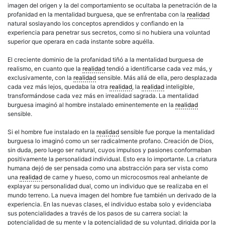
imagen del origen y la del comportamiento se ocultaba la penetración de la
profanidad en la mentalidad burguesa, que se enfrentaba con la
realidad
natural soslayando los conceptos aprendidos y confiando en la
experiencia para penetrar sus secretos, como si no hubiera una voluntad
superior que operara en cada instante sobre aquélla.
El creciente dominio de la profanidad tiñó a la mentalidad burguesa de
realismo, en cuanto que la
realidad
tendió a identificarse cada vez más, y
exclusivamente, con la
realidad
sensible. Más allá de ella, pero desplazada
cada vez más lejos, quedaba la otra
realidad
, la
realidad
inteligible,
transformándose cada vez más en irrealidad sagrada. La mentalidad
burguesa imaginó al hombre instalado eminentemente en la
realidad
sensible.
Si el hombre fue instalado en la
realidad
sensible fue porque la mentalidad
burguesa lo imaginó como un ser radicalmente profano. Creación de Dios,
sin duda, pero luego ser natural, cuyos impulsos y pasiones conformaban
positivamente la personalidad individual. Esto era lo importante. La criatura
humana dejó de ser pensada como una abstracción para ser vista como
una
realidad
de carne y hueso, como un microcosmos real anhelante de
explayar su personalidad dual, como un individuo que se realizaba en el
mundo terreno. La nueva imagen del hombre fue también un derivado de la
experiencia. En las nuevas clases, el individuo estaba solo y evidenciaba
sus potencialidades a través de los pasos de su carrera social: la
potencialidad de su mente y la potencialidad de su voluntad, dirigida por la