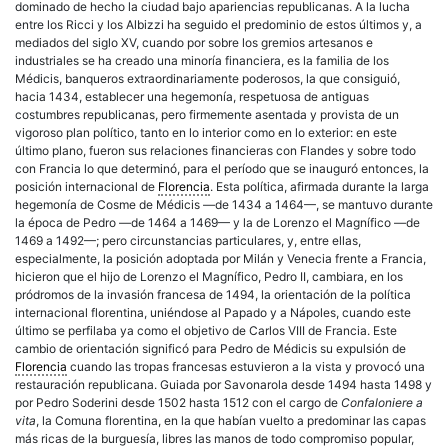
dominado de hecho la ciudad bajo apariencias republicanas. A la lucha
entre los Ricci y los Albizzi ha seguido el predominio de estos últimos y, a
mediados del siglo XV, cuando por sobre los gremios artesanos e
industriales se ha creado una minoría financiera, es la familia de los
Médicis, banqueros extraordinariamente poderosos, la que consiguió,
hacia 1434, establecer una hegemonía, respetuosa de antiguas
costumbres republicanas, pero firmemente asentada y provista de un
vigoroso plan político, tanto en lo interior como en lo exterior: en este
último plano, fueron sus relaciones financieras con Flandes y sobre todo
con Francia lo que determinó, para el período que se inauguró entonces, la
posición internacional de
Florencia
. Esta política, afirmada durante la larga
hegemonía de Cosme de Médicis —de 1434 a 1464—, se mantuvo durante
la época de Pedro —de 1464 a 1469— y la de Lorenzo el Magnífico —de
1469 a 1492—; pero circunstancias particulares, y, entre ellas,
especialmente, la posición adoptada por Milán y Venecia frente a Francia,
hicieron que el hijo de Lorenzo el Magnífico, Pedro II, cambiara, en los
pródromos de la invasión francesa de 1494, la orientación de la política
internacional florentina, uniéndose al Papado y a Nápoles, cuando este
último se perfilaba ya como el objetivo de Carlos VIII de Francia. Este
cambio de orientación significó para Pedro de Médicis su expulsión de
Florencia
cuando las tropas francesas estuvieron a la vista y provocó una
restauración republicana. Guiada por Savonarola desde 1494 hasta 1498 y
por Pedro Soderini desde 1502 hasta 1512 con el cargo de
Confaloniere a
vita
, la Comuna florentina, en la que habían vuelto a predominar las capas
más ricas de la burguesía, libres las manos de todo compromiso popular,