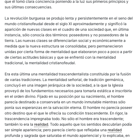
que él tomó clara conciencia poniendo a la luz sus primeros principios y
sus últimas consecuencias.
La revolución burguesa se produjo lenta y persistentemente en el seno del
mundo cristianofeudal desde el siglo XI aproximadamente y significó la
aparición de nuevas clases en el cuadro de una sociedad que, en última
instancia, sólo conocía dos términos: poseedores y no poseedores de la
tierra. Las nuevas clases se diferenciarían social y económicamente a
medida que la nueva estructura se consolidaba; pero permanecieron
unidas por cierta forma de mentalidad que elaboraron poco a poco a partir
de ciertas actitudes básicas y que se enfrentó con la mentalidad
tradicional, la mentalidad cristianofeudal.
Era esta última una mentalidad trascendentalista constituida por la fusión
de varias tradiciones. La mentalidad señorial, de tradición germánica,
concluyó en una imagen jerárquica de la sociedad, a la que la Iglesia
proveyó de los fundamentos necesarios para tomarla estática e inscribirla
en el orden divino. Fijado en su posición por su nacimiento, el hombre
parecía destinado a conservarla en un mundo inmutable mientras sólo
ponía sus esperanzas en la salvación eterna. El hombre no parecía poseer
otro destino que el que le ofrecía su condición trascendente. En rigor, la
trascendencia impregnaba todo. No sólo el hombre era trascendente;
también lo era la
realidad
. Todo aquello que los sentidos descubrían podía
ser simple apariencia; pero parecía cierto que reflejaba una
realidad
profunda y sagrada que saturaba el mundo apariencial y lo explicaba, en