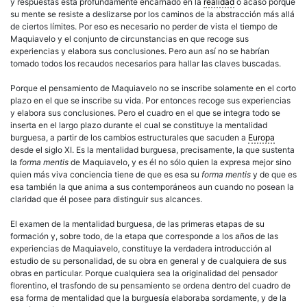
y respuestas está profundamente encarnado en la
realidad
o acaso porque
su mente se resiste a deslizarse por los caminos de la abstracción más allá
de ciertos límites. Por eso es necesario no perder de vista el tiempo de
Maquiavelo y el conjunto de circunstancias en que recoge sus
experiencias y elabora sus conclusiones. Pero aun así no se habrían
tomado todos los recaudos necesarios para hallar las claves buscadas.
Porque el pensamiento de Maquiavelo no se inscribe solamente en el corto
plazo en el que se inscribe su vida. Por entonces recoge sus experiencias
y elabora sus conclusiones. Pero el cuadro en el que se integra todo se
inserta en el largo plazo durante el cual se constituye la mentalidad
burguesa, a partir de los cambios estructurales que sacuden a
Europa
desde el siglo XI. Es la mentalidad burguesa, precisamente, la que sustenta
la
forma mentis
de Maquiavelo, y es él no sólo quien la expresa mejor sino
quien más viva conciencia tiene de que es esa su
forma mentis
y de que es
esa también la que anima a sus contemporáneos aun cuando no posean la
claridad que él posee para distinguir sus alcances.
El examen de la mentalidad burguesa, de las primeras etapas de su
formación y, sobre todo, de la etapa que corresponde a los años de las
experiencias de Maquiavelo, constituye la verdadera introducción al
estudio de su personalidad, de su obra en general y de cualquiera de sus
obras en particular. Porque cualquiera sea la originalidad del pensador
florentino, el trasfondo de su pensamiento se ordena dentro del cuadro de
esa forma de mentalidad que la burguesía elaboraba sordamente, y de la