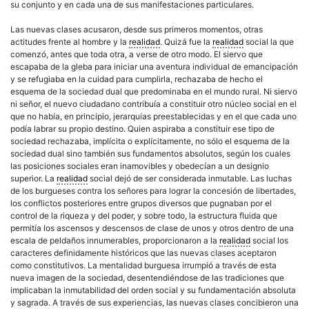
su conjunto y en cada una de sus manifestaciones particulares.
Las nuevas clases acusaron, desde sus primeros momentos, otras
actitudes frente al hombre y la
realidad
. Quizá fue la
realidad
social la que
comenzó, antes que toda otra, a verse de otro modo. El siervo que
escapaba de la gleba para iniciar una aventura individual de emancipación
y se refugiaba en la cuidad para cumplirla, rechazaba de hecho el
esquema de la sociedad dual que predominaba en el mundo rural. Ni siervo
ni señor, el nuevo ciudadano contribuía a constituir otro núcleo social en el
que no había, en principio, jerarquías preestablecidas y en el que cada uno
podía labrar su propio destino. Quien aspiraba a constituir ese tipo de
sociedad rechazaba, implícita o explícitamente, no sólo el esquema de la
sociedad dual sino también sus fundamentos absolutos, según los cuales
las posiciones sociales eran inamovibles y obedecían a un designio
superior. La
realidad
social dejó de ser considerada inmutable. Las luchas
de los burgueses contra los señores para lograr la concesión de libertades,
los conflictos posteriores entre grupos diversos que pugnaban por el
control de la riqueza y del poder, y sobre todo, la estructura fluida que
permitía los ascensos y descensos de clase de unos y otros dentro de una
escala de peldaños innumerables, proporcionaron a la
realidad
social los
caracteres definidamente históricos que las nuevas clases aceptaron
como constitutivos. La mentalidad burguesa irrumpió a través de esta
nueva imagen de la sociedad, desentendiéndose de las tradiciones que
implicaban la inmutabilidad del orden social y su fundamentación absoluta
y sagrada. A través de sus experiencias, las nuevas clases concibieron una