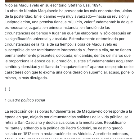
Nicolás Maquiavelo en su escritorio. Stefano Ussi, 1894.
La obra de Nicolás Maquiavelo ha provocado los más encontrados juicios
de la posteridad. En el camino —ya muy avanzado— hacia su revisión y
justipreciación, una premisa tiene, a mi juicio, valor fundamental: la de que
es necesario juzgarla, en primera instancia, en función de las
circunstancias de tiempo y lugar en que fue elaborada, y sólo después en
su significación universal y absoluta. Estrechamente determinada por
circunstancias de la Italia de su tiempo, la obra de Maquiavelo es
susceptible de ser torcidamente interpretada si, frente a ella, no se tienen
permanentemente presentes; colocada, en cambio, dentro del marco que
le proporciona la época de su creación, sus tesis fundamentales adquieren
sentido y densidad y el llamado “maquiavelismo” aparece despojado de los
caracteres con que lo exorna una consideración superficial, acaso, por ello
mismo, la más divulgada.
(…)
I. Cuadro político social
La redacción de las obras fundamentales de Maquiavelo corresponde a la
época en que, alejado por circunstancias políticas de la vida pública, se
retira a San Casciano y dedica sus ocios a la meditación. Republicano
militante y adherido a la política de Pedro Soderini, su destino quedó
sellado en 1512 con la restauración de los Médicis. A partir de entonces,