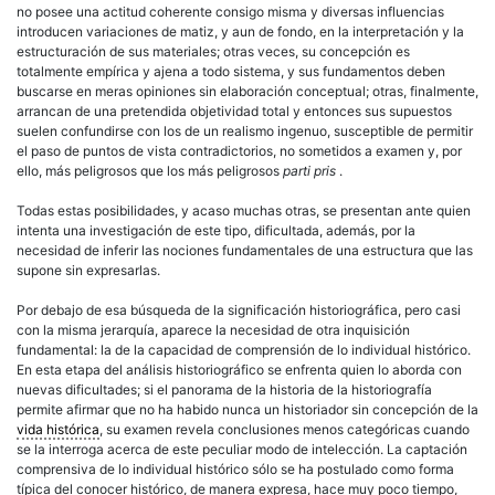
no posee una actitud coherente consigo misma y diversas influencias
introducen variaciones de matiz, y aun de fondo, en la interpretación y la
estructuración de sus materiales; otras veces, su concepción es
totalmente empírica y ajena a todo sistema, y sus fundamentos deben
buscarse en meras opiniones sin elaboración conceptual; otras, finalmente,
arrancan de una pretendida objetividad total y entonces sus supuestos
suelen confundirse con los de un realismo ingenuo, susceptible de permitir
el paso de puntos de vista contradictorios, no sometidos a examen y, por
ello, más peligrosos que los más peligrosos
parti pris
.
Todas estas posibilidades, y acaso muchas otras, se presentan ante quien
intenta una investigación de este tipo, dificultada, además, por la
necesidad de inferir las nociones fundamentales de una estructura que las
supone sin expresarlas.
Por debajo de esa búsqueda de la significación historiográfica, pero casi
con la misma jerarquía, aparece la necesidad de otra inquisición
fundamental: la de la capacidad de comprensión de lo individual histórico.
En esta etapa del análisis historiográfico se enfrenta quien lo aborda con
nuevas dificultades; si el panorama de la historia de la historiografía
permite afirmar que no ha habido nunca un historiador sin concepción de la
vida histórica
, su examen revela conclusiones menos categóricas cuando
se la interroga acerca de este peculiar modo de intelección. La captación
comprensiva de lo individual histórico sólo se ha postulado como forma
típica del conocer histórico, de manera expresa, hace muy poco tiempo,