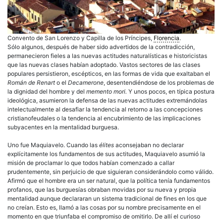
Convento de San Lorenzo y Capilla de los Príncipes,
Florencia
.
Sólo algunos, después de haber sido advertidos de la contradicción,
permanecieron fieles a las nuevas actitudes naturalísticas e historicistas
que las nuevas clases habían adoptado. Vastos sectores de las clases
populares persistieron, escépticos, en las formas de vida que exaltaban el
Román de Renart
o el
Decamerone
, desentendiéndose de los problemas de
la dignidad del hombre y del
memento mori.
Y unos pocos, en típica postura
ideológica, asumieron la defensa de las nuevas actitudes extremándolas
intelectualmente al desafiar la tendencia al retorno a las concepciones
cristianofeudales o la tendencia al encubrimiento de las implicaciones
subyacentes en la mentalidad burguesa.
Uno fue Maquiavelo. Cuando las
élites
aconsejaban no declarar
explícitamente los fundamentos de sus actitudes, Maquiavelo asumió la
misión de proclamar lo que todos habían comenzado a callar
prudentemente, sin perjuicio de que siguieran considerándolo como válido.
Afirmó que el hombre era un ser natural, que la política tenía fundamentos
profanos, que las burguesías obraban movidas por su nueva y propia
mentalidad aunque declararan un sistema tradicional de fines en los que
no creían. Esto es, llamó a las cosas por su nombre precisamente en el
momento en que triunfaba el compromiso de omitirlo. De allí el curioso