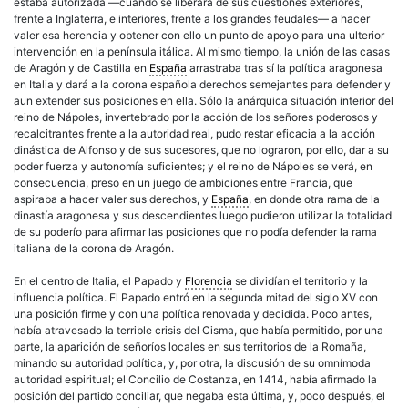
estaba autorizada —cuando se liberara de sus cuestiones exteriores,
frente a Inglaterra, e interiores, frente a los grandes feudales— a hacer
valer esa herencia y obtener con ello un punto de apoyo para una ulterior
intervención en la península itálica. Al mismo tiempo, la unión de las casas
de Aragón y de Castilla en
España
arrastraba tras sí la política aragonesa
en Italia y dará a la corona española derechos semejantes para defender y
aun extender sus posiciones en ella. Sólo la anárquica situación interior del
reino de Nápoles, invertebrado por la acción de los señores poderosos y
recalcitrantes frente a la autoridad real, pudo restar eficacia a la acción
dinástica de Alfonso y de sus sucesores, que no lograron, por ello, dar a su
poder fuerza y autonomía suficientes; y el reino de Nápoles se verá, en
consecuencia, preso en un juego de ambiciones entre Francia, que
aspiraba a hacer valer sus derechos, y
España
, en donde otra rama de la
dinastía aragonesa y sus descendientes luego pudieron utilizar la totalidad
de su poderío para afirmar las posiciones que no podía defender la rama
italiana de la corona de Aragón.
En el centro de Italia, el Papado y
Florencia
se dividían el territorio y la
influencia política. El Papado entró en la segunda mitad del siglo XV con
una posición firme y con una política renovada y decidida. Poco antes,
había atravesado la terrible crisis del Cisma, que había permitido, por una
parte, la aparición de señoríos locales en sus territorios de la Romaña,
minando su autoridad política, y, por otra, la discusión de su omnímoda
autoridad espiritual; el Concilio de Costanza, en 1414, había afirmado la
posición del partido conciliar, que negaba esta última, y, poco después, el