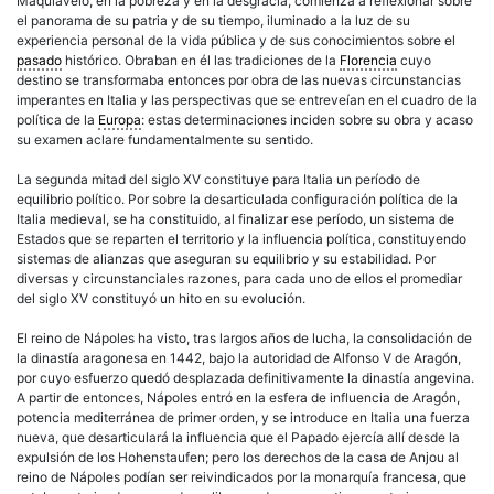
Maquiavelo, en la pobreza y en la desgracia, comienza a reflexionar sobre
el panorama de su patria y de su tiempo, iluminado a la luz de su
experiencia personal de la vida pública y de sus conocimientos sobre el
pasado
histórico. Obraban en él las tradiciones de la
Florencia
cuyo
destino se transformaba entonces por obra de las nuevas circunstancias
imperantes en Italia y las perspectivas que se entreveían en el cuadro de la
política de la
Europa
: estas determinaciones inciden sobre su obra y acaso
su examen aclare fundamentalmente su sentido.
La segunda mitad del siglo XV constituye para Italia un período de
equilibrio político. Por sobre la desarticulada configuración política de la
Italia medieval, se ha constituido, al finalizar ese período, un sistema de
Estados que se reparten el territorio y la influencia política, constituyendo
sistemas de alianzas que aseguran su equilibrio y su estabilidad. Por
diversas y circunstanciales razones, para cada uno de ellos el promediar
del siglo XV constituyó un hito en su evolución.
El reino de Nápoles ha visto, tras largos años de lucha, la consolidación de
la dinastía aragonesa en 1442, bajo la autoridad de Alfonso V de Aragón,
por cuyo esfuerzo quedó desplazada definitivamente la dinastía angevina.
A partir de entonces, Nápoles entró en la esfera de influencia de Aragón,
potencia mediterránea de primer orden, y se introduce en Italia una fuerza
nueva, que desarticulará la influencia que el Papado ejercía allí desde la
expulsión de los Hohenstaufen; pero los derechos de la casa de Anjou al
reino de Nápoles podían ser reivindicados por la monarquía francesa, que