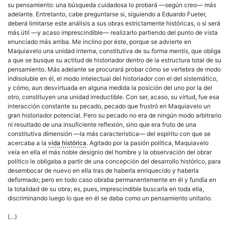
su pensamiento: una búsqueda cuidadosa lo probará —según creo— más
adelante. Entretanto, cabe preguntarse si, siguiendo a Eduardo Fueter,
deberá limitarse este análisis a sus obras estrictamente históricas, o si será
más útil —y acaso imprescindible— realizarlo partiendo del punto de vista
enunciado más arriba. Me inclino por éste, porque se advierte en
Maquiavelo una unidad interna, constitutiva de su
forma mentis
, que obliga
a que se busque su actitud de historiador dentro de la estructura total de su
pensamiento. Más adelante se procurará probar cómo se vertebra de modo
indisoluble en él, el modo intelectual del historiador con el del sistemático,
y cómo, aun desvirtuada en alguna medida la posición del uno por la del
otro, constituyen una unidad irreductible. Con ser, acaso, su virtud, fue esa
interacción constante su pecado, pecado que frustró en Maquiavelo un
gran historiador potencial. Pero su pecado no era de ningún modo arbitrario
ni resultado de una insuficiente reflexión, sino que era fruto de una
constitutiva dimensión —la más característica— del espíritu con que se
acercaba a la
vida histórica
. Agitado por la pasión política, Maquiavelo
veía en ella el más noble designio del hombre y la observación del obrar
político le obligaba a partir de una concepción del desarrollo histórico, para
desembocar de nuevo en ella tras de haberla enriquecido y haberla
deformado; pero en todo caso obraba permanentemente en él y fundía en
la totalidad de su obra; es, pues, imprescindible buscarla en toda ella,
discriminando luego lo que en él se daba como un pensamiento unitario.
(…)