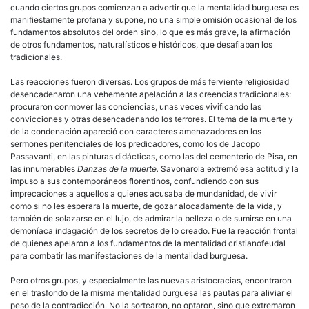
cuando ciertos grupos comienzan a advertir que la mentalidad burguesa es
manifiestamente profana y supone, no una simple omisión ocasional de los
fundamentos absolutos del orden sino, lo que es más grave, la afirmación
de otros fundamentos, naturalísticos e históricos, que desafiaban los
tradicionales.
Las reacciones fueron diversas. Los grupos de más ferviente religiosidad
desencadenaron una vehemente apelación a las creencias tradicionales:
procuraron conmover las conciencias, unas veces vivificando las
convicciones y otras desencadenando los terrores. El tema de la muerte y
de la condenación apareció con caracteres amenazadores en los
sermones penitenciales de los predicadores, como los de Jacopo
Passavanti, en las pinturas didácticas, como las del cementerio de Pisa, en
las innumerables
Danzas de la muerte.
Savonarola extremó esa actitud y la
impuso a sus contemporáneos florentinos, confundiendo con sus
imprecaciones a aquellos a quienes acusaba de mundanidad, de vivir
como si no les esperara la muerte, de gozar alocadamente de la vida, y
también de solazarse en el lujo, de admirar la belleza o de sumirse en una
demoníaca indagación de los secretos de lo creado. Fue la reacción frontal
de quienes apelaron a los fundamentos de la mentalidad cristianofeudal
para combatir las manifestaciones de la mentalidad burguesa.
Pero otros grupos, y especialmente las nuevas aristocracias, encontraron
en el trasfondo de la misma mentalidad burguesa las pautas para aliviar el
peso de la contradicción. No la sortearon, no optaron, sino que extremaron