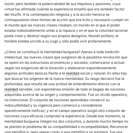
razón; pero también la potencialidad de sus impulsos y pasiones, cuya
virtud fue afirmada cuándo la experiencia enseñó que era también factor
del triunfo. A la contemplación religiosa y a la acción heroica se
contrapusieron otras formas de acción que era lícito y necesario cumplir en
el mundo que las nuevas clases creaban, un mundo en el que el poder
estaba indisolublemente unido a la riqueza y en el que la voluntad racional
podía crear y destruir según sus propios designios. Mundo profano, el
hombre estaba uncido a su yugo y sólo podía vivir profanamente.
¿Cómo se constituyó la mentalidad burguesa? Ajenas a toda tradición
intelectual, las nuevas clases que surgieron de la paulatina revolución que
se operó en las estructuras económicas y sociales; comenzaron a actuar
según las exigencias de la situación y elaboraron espontáneamente
algunas actitudes básicas frente a la
realidad
social y natural. En ellas hay
que buscar los orígenes de la nueva mentalidad. Su rasgo decisivo fue la
profanidad, que resultó de una actitud de entendimiento directo con la
realidad
sensible, con espontánea omisión de todo el bagaje de nociones
adquiridas acerca de su origen y comportamiento. Fue un olvido operativo,
no intencional. El conjunto de nociones aprendidas conservó su
indiscutibilidad y su vigencia pero comenzó a considerarse
operativamente ineficaz; y en el campo operativo surgió otro conjunto de
nociones cuya eficacia comprobó la experiencia. Desde ese momento, la
mentalidad burguesa integró los dos conjuntos, y durante mucho tiempo no
se planteó el problema de su compatibilidad o incompatibilidad. Reconocer
una metafísica, pero operar como si esa metafísica no existiera, fue una