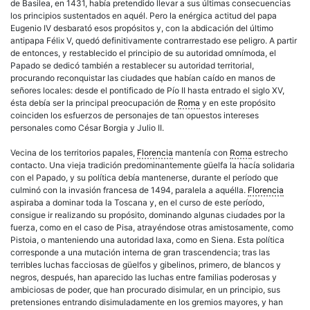
de Basilea, en 1431, había pretendido llevar a sus últimas consecuencias
los principios sustentados en aquél. Pero la enérgica actitud del papa
Eugenio IV desbarató esos propósitos y, con la abdicación del último
antipapa Félix V, quedó definitivamente contrarrestado ese peligro. A partir
de entonces, y restablecido el principio de su autoridad omnímoda, el
Papado se dedicó también a restablecer su autoridad territorial,
procurando reconquistar las ciudades que habían caído en manos de
señores locales: desde el pontificado de Pío II hasta entrado el siglo XV,
ésta debía ser la principal preocupación de
Roma
y en este propósito
coinciden los esfuerzos de personajes de tan opuestos intereses
personales como César Borgia y Julio II.
Vecina de los territorios papales,
Florencia
mantenía con
Roma
estrecho
contacto. Una vieja tradición predominantemente güelfa la hacía solidaria
con el Papado, y su política debía mantenerse, durante el período que
culminó con la invasión francesa de 1494, paralela a aquélla.
Florencia
aspiraba a dominar toda la Toscana y, en el curso de este período,
consigue ir realizando su propósito, dominando algunas ciudades por la
fuerza, como en el caso de Pisa, atrayéndose otras amistosamente, como
Pistoia, o manteniendo una autoridad laxa, como en Siena. Esta política
corresponde a una mutación interna de gran trascendencia; tras las
terribles luchas facciosas de güelfos y gibelinos, primero, de blancos y
negros, después, han aparecido las luchas entre familias poderosas y
ambiciosas de poder, que han procurado disimular, en un principio, sus
pretensiones entrando disimuladamente en los gremios mayores, y han