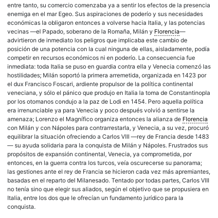
entre tanto, su comercio comenzaba ya a sentir los efectos de la presencia
enemiga en el mar Egeo. Sus aspiraciones de poderío y sus necesidades
económicas la obligaron entonces a volverse hacia Italia, y las potencias
vecinas —el Papado, soberano de la Romaña, Milán y
Florencia
—
advirtieron de inmediato los peligros que implicaba este cambio de
posición de una potencia con la cual ninguna de ellas, aisladamente, podía
competir en recursos económicos ni en poderío. La consecuencia fue
inmediata: toda Italia se puso en guardia contra ella y Venecia comenzó las
hostilidades; Milán soportó la primera arremetida, organizada en 1423 por
el dux Francisco Foscari, ardiente propulsor de la política continental
veneciana, y sólo el pánico que produjo en Italia la toma de Constantinopla
por los otomanos condujo a la paz de Lodi en 1454. Pero aquella política
era irrenunciable ya para Venecia y poco después volvió a sentirse la
amenaza; Lorenzo el Magnífico organiza entonces la alianza de
Florencia
con Milán y con Nápoles para contrarrestarla, y Venecia, a su vez, procuró
equilibrar la situación ofreciendo a Carlos VIII —rey de Francia desde 1483
— su ayuda solidaria para la conquista de Milán y Nápoles. Frustrados sus
propósitos de expansión continental, Venecia, ya comprometida, por
entonces, en la guerra contra los turcos, veía oscurecerse su panorama;
las gestiones ante el rey de Francia se hicieron cada vez más apremiantes,
basadas en el reparto del Milanesado. Tentado por todas partes, Carlos VIII
no tenía sino que elegir sus aliados, según el objetivo que se propusiera en
Italia, entre los dos que le ofrecían un fundamento jurídico para la
conquista.