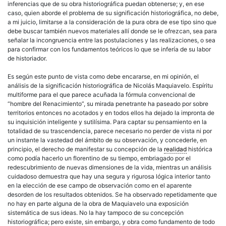
inferencias que de su obra historiográfica puedan obtenerse; y, en ese
caso, quien aborde el problema de su significación historiográfica, no debe,
a mi juicio, limitarse a la consideración de la pura obra de ese tipo sino que
debe buscar también nuevos materiales allí donde se le ofrezcan, sea para
señalar la incongruencia entre las postulaciones y las realizaciones, o sea
para confirmar con los fundamentos teóricos lo que se infería de su labor
de historiador.
Es según este punto de vista como debe encararse, en mi opinión, el
análisis de la significación historiográfica de Nicolás Maquiavelo. Espíritu
multiforme para el que parece acuñada la fórmula convencional de
“hombre del Renacimiento”, su mirada penetrante ha paseado por sobre
territorios entonces no acotados y en todos ellos ha dejado la impronta de
su inquisición inteligente y sutilísima. Para captar su pensamiento en la
totalidad de su trascendencia, parece necesario no perder de vista ni por
un instante la vastedad del ámbito de su observación, y concederle, en
principio, el derecho de manifestar su concepción de la
realidad
histórica
como podía hacerlo un florentino de su tiempo, embriagado por el
redescubrimiento de nuevas dimensiones de la vida, mientras un análisis
cuidadoso demuestra que hay una segura y rigurosa lógica interior tanto
en la elección de ese campo de observación como en el aparente
desorden de los resultados obtenidos. Se ha observado repetidamente que
no hay en parte alguna de la obra de Maquiavelo una exposición
sistemática de sus ideas. No la hay tampoco de su concepción
historiográfica; pero existe, sin embargo, y obra como fundamento de todo