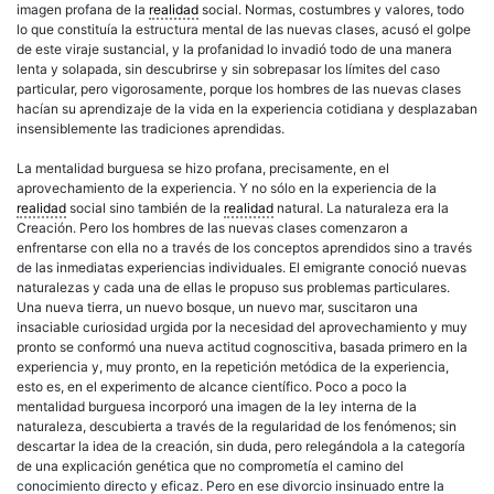
imagen profana de la
realidad
social. Normas, costumbres y valores, todo
lo que constituía la estructura mental de las nuevas clases, acusó el golpe
de este viraje sustancial, y la profanidad lo invadió todo de una manera
lenta y solapada, sin descubrirse y sin sobrepasar los límites del caso
particular, pero vigorosamente, porque los hombres de las nuevas clases
hacían su aprendizaje de la vida en la experiencia cotidiana y desplazaban
insensiblemente las tradiciones aprendidas.
La mentalidad burguesa se hizo profana, precisamente, en el
aprovechamiento de la experiencia. Y no sólo en la experiencia de la
realidad
social sino también de la
realidad
natural. La naturaleza era la
Creación. Pero los hombres de las nuevas clases comenzaron a
enfrentarse con ella no a través de los conceptos aprendidos sino a través
de las inmediatas experiencias individuales. El emigrante conoció nuevas
naturalezas y cada una de ellas le propuso sus problemas particulares.
Una nueva tierra, un nuevo bosque, un nuevo mar, suscitaron una
insaciable curiosidad urgida por la necesidad del aprovechamiento y muy
pronto se conformó una nueva actitud cognoscitiva, basada primero en la
experiencia y, muy pronto, en la repetición metódica de la experiencia,
esto es, en el experimento de alcance científico. Poco a poco la
mentalidad burguesa incorporó una imagen de la ley interna de la
naturaleza, descubierta a través de la regularidad de los fenómenos; sin
descartar la idea de la creación, sin duda, pero relegándola a la categoría
de una explicación genética que no comprometía el camino del
conocimiento directo y eficaz. Pero en ese divorcio insinuado entre la