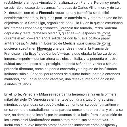
restableció la antigua vinculación y alianza con Francia. Pero muy pronto
se advirtió el ocaso de las armas francesas de Carlos VIII primero y de Luis
XII después; con él, la
Florencia
republicana y francófila se debilitó
considerablemente, y, lo que es peor, se convirtió muy pronto en uno de los
objetivos de la Santa Liga, organizada por Julio II y en la que se escudaban
los intereses españoles; entonces
Florencia
fue tomada, Pedro Soderini
depuesto y restaurados los Médicis, quienes —huéspedes de
Roma
durante el exilio— eran ahora solidarios con la nueva política papal
antifrancesa. Ni Julián ni Lorenzo de Médicis, subsidiarios de
Roma
,
pudieron suscitar en
Florencia
una grandeza muerta; la Francia de
Francisco I y la
España
de Carlos V —tras la que obraba la fuerza de su
inmenso imperio— ponían ahora sus ojos en Italia, y la pequeña e ilustre
cuidad toscana, pese a su prestigio, no podía soñar con volver a ser una
potencia directora, como no podría esperarlo ya ninguno de los Estados
italianos; sólo el Papado, por razones de distinta índole, parecía entonces
mantener, con una autoridad efectiva, una relativa intervención en los
asuntos italianos.
En el norte, Venecia y Milán se repartían la hegemonía. Ya en la primera
mitad del siglo XV Venecia se enfrentaba con una situación gravísima;
mientras su grandeza se apoyó exclusivamente en su poderío marítimo y
en su comercio extraitaliano, nada parecía conspirar contra ella, y ella, a su
vez, no demostraba interés por los asuntos de la Italia. Pero la aparición de
los turcos en el Mediterráneo cambió totalmente sus perspectivas. La
lucha con el nuevo Imperio otomano era tan inminente como peligrosa y,