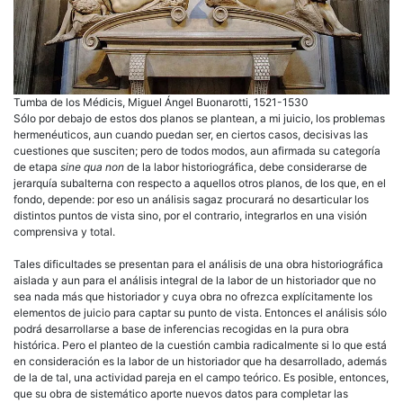
Tumba de los Médicis, Miguel Ángel Buonarotti, 1521-1530
Sólo por debajo de estos dos planos se plantean, a mi juicio, los problemas
hermenéuticos, aun cuando puedan ser, en ciertos casos, decisivas las
cuestiones que susciten; pero de todos modos, aun afirmada su categoría
de etapa
sine qua non
de la labor historiográfica, debe considerarse de
jerarquía subalterna con respecto a aquellos otros planos, de los que, en el
fondo, depende: por eso un análisis sagaz procurará no desarticular los
distintos puntos de vista sino, por el contrario, integrarlos en una visión
comprensiva y total.
Tales dificultades se presentan para el análisis de una obra historiográfica
aislada y aun para el análisis integral de la labor de un historiador que no
sea nada más que historiador y cuya obra no ofrezca explícitamente los
elementos de juicio para captar su punto de vista. Entonces el análisis sólo
podrá desarrollarse a base de inferencias recogidas en la pura obra
histórica. Pero el planteo de la cuestión cambia radicalmente si lo que está
en consideración es la labor de un historiador que ha desarrollado, además
de la de tal, una actividad pareja en el campo teórico. Es posible, entonces,
que su obra de sistemático aporte nuevos datos para completar las