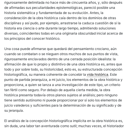
rigurosamente delimitada no hace más de cincuenta años, y, sólo después
de afirmadas sus peculiaridades epistemológicas, pareció posible una
historia sistemática y fundamentada de su evolución. Antes, la
consideración de la obra histórica caía dentro de los dominios de otras
disciplinas y así pudo, por ejemplo, arrastrarse la caduca cuestión de si la
historia era ciencia o arte durante largo tiempo, admitiendo soluciones
diversas, coincidentes todas en una originaria obscuridad inicial acerca de
los principios del conocer histórico.
Una cosa puede afirmarse que quedará del pensamiento crociano, aún
cuando se combatan o se nieguen otros muchos de sus puntos de vista,
rigurosamente enclavados dentro de una cerrada posición idealista: la
afirmación de que lo propio y distintivo de una obra histórica es, antes que
todo y por sobre todo, su historicidad, esto es, su estructurada concepción
historiográfica, su manera coherente de concebir la
vida histórica
. Este
punto de partida jerarquiza, a mi juicio, los elementos de la obra histórica y
proporciona, a quien se lanza a una investigación de este tipo, un criterio
tan fértil como seguro. Por debajo de aquella cierta medida, la obra
histórica presenta todavía otros planos sujetos al análisis; pero ninguno
tiene sentido autónomo ni puede proporcionar por sí solo los elementos de
juicio valederos y suficientes para la determinación de su significado y de
su jerarquía.
El análisis de la concepción historiográfica implícita en la obra histórica es,
sin duda, una labor tan aventurada como sutil; muchas veces, el historiador