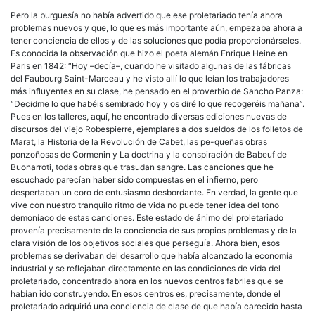
Pero la
burguesía
no había advertido que ese proletariado tenía ahora
problemas nuevos y que, lo que es más importante aún, empezaba ahora a
tener conciencia de ellos y de las soluciones que podía proporcionárseles.
Es conocida la observación que hizo el poeta alemán Enrique Heine en
Paris en 1842: “Hoy –decía–, cuando he visitado algunas de las fábricas
del Faubourg Saint-Marceau y he visto allí lo que leían los trabajadores
más influyentes en su clase, he pensado en el proverbio de Sancho Panza:
“Decidme lo que habéis sembrado hoy y os diré lo que recogeréis mañana”.
Pues en los talleres, aquí, he encontrado diversas ediciones nuevas de
discursos del viejo Robespierre, ejemplares a dos sueldos de los folletos de
Marat, la
Historia de la Revolución de Cabet, las pe-queñas obras
ponzoñosas de Cormenin y
La doctrina y la conspiración de Babeuf de
Buonarroti, todas obras que trasudan sangre. Las canciones que he
escuchado parecían haber sido compuestas en el infierno, pero
despertaban un coro de entusiasmo desbordante. En verdad, la gente que
vive con nuestro tranquilo ritmo de vida no puede tener idea del tono
demoníaco de estas canciones. Este estado de ánimo del proletariado
provenía precisamente de la conciencia de sus propios problemas y de la
clara visión de los objetivos sociales que perseguía. Ahora bien, esos
problemas se derivaban del desarrollo que había alcanzado la economía
industrial y se reflejaban directamente en las condiciones de vida del
proletariado, concentrado ahora en los nuevos centros fabriles que se
habían ido construyendo. En esos centros es, precisamente, donde el
proletariado adquirió una conciencia de clase de que había carecido hasta