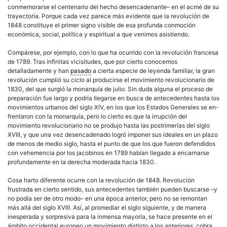
conmemorarse el centenario del hecho desencadenante– en el acmé de su
trayectoria. Porque cada vez parece más evidente que la revolución de
1848 constituye el primer signo visible de esa profunda conmoción
económica, social, política y espiritual a que venimos asistiendo.
Compárese, por ejemplo, con lo que ha ocurrido con la revolución francesa
de 1789. Tras infinitas vicisitudes, que por cierto conocemos
detalladamente y han
pasado
a cierta especie de leyenda familiar, la gran
revolución cumplió su ciclo al producirse el movimiento revolucionario de
1830, del que surgió la monarquía de julio. Sin duda alguna el proceso de
preparación fue largo y podría llegarse en busca de antecedentes hasta los
movimientos urbanos del siglo XIV, en los que los Estados Generales se en-
frentaron con la monarquía, pero lo cierto es que la irrupción del
movimiento revolucionario no se produjo hasta las postrimerías del siglo
XVIII, y que una vez desencadenado logró imponer sus ideales en un plazo
de menos de medio siglo, hasta el punto de que los que fueron defendidos
con vehemencia por los jacobinos en 1789 habían llegado a encarnarse
profundamente en la derecha moderada hacia 1830.
Cosa harto diferente ocurre con la revolución de 1848. Revolución
frustrada en cierto sentido, sus antecedentes también pueden buscarse –y
no podía ser de otro modo– en una época anterior, pero no se remontan
más allá del siglo XVIII. Así, al promediar el siglo siguiente, y de manera
inesperada y sorpresiva para la inmensa mayoría, se hace presente en el
ámbito occidental europeo un movimiento distinto a los anteriores, cobra