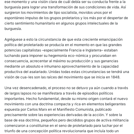
ese momento y una visión clara de cuál debía ser su conducta frente a la
burguesía
para lograr una transformación de sus condiciones de vida. Así
surgieron los movimientos de tipo socialista, movidos unos por el
espontáneo impulso de los grupos proletarios y los más por el despertar de
cierto sentimiento humanitario en algunos grupos intelectuales de la
burguesía
.
Agréguese a esto la circunstancia de que esta creciente emancipación
política del proletariado se producía en el momento en que las grandes
potencias capitalistas –especialmente Francia e Inglaterra– estaban
luchando para imponer su hegemonía eco-nómica y procuraban en
consecuencia, acrecentar al máximo su producción y sus ganancias
mediante un absoluto e inhumano aprovechamiento de la capacidad
productiva del asalariado. Unidas todas estas circunstancias se tendrá una
visión de cua-les son las raíces del movimiento que se inicia en 1848.
Una vez desencadenado, el proceso no se detuvo ya aún cuando a través
de largos lapsos no se manifestara a través de episodios políticos
importantes. Hecho fundamental, desde su mismo origen contará el nuevo
movimiento con una doctrina compacta y rica en elementos beligerantes
expuesta por Carlos Marx en el Manifiesto Comunista, publicado
precisamente sobre las experiencias derivadas de la acción. Y sobre la
base de esa doctrina, pequeños pero decididos grupos de activa militancia
comenzaron a constituirse en el seno de proletariado para luchar por el
triunfo de una concepción política revolucionaria que incluía todo un