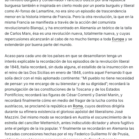
burguesa
también e inspirada en cierto modo por un poeta burgués y liberal
como Al-fonso de Lamartine, no era sino un episodio de trascendencia
menor en la historia interna de Francia. Pero la otra revolución, la que en la
misma Francia se manifiesta a través de la acción del comunista
revolucionario Blanqui, y ha encontrado en Alemania un teórico de la talla
de Carlos Marx, ésa es una revolución nueva, totalmente nueva, y cuyas
repercusiones alcanzarán al cabo de no mucho tiempo a toda
Europa
y se
extenderán por buena parte del mundo.
Acaso para cada uno de los países en que se desarrollaron tenga un
interés explicable la recordación de los episodios de la revolución liberal
de 1848, Italia recordará, sin duda alguna, el estallido de la insurrección en
el reino de las Dos Sicilias en enero de 1848, contra aquel Fernando II que
solía decir con el más aplomado continente: “Mi pueblo no tiene necesidad
de pensar: yo me encargo de su bienestar y de su dignidad”; recordará la
promulgación de las constituciones de la Toscana y de los Estados
Pontificios; recordará las figuras de César Correnti y Daniel Manin, y
recordará finalmente cómo en medio del fragor de la lucha contra los
austríacos, se proclamó la república en
Roma
, cuyos destinos dirigiría
durante su efímera existencia el glorioso apóstol del liberalismo José
Mazzini. Del mismo modo se recordará en Austria el oscurecimiento de la
estrella del canciller Metternich, antes indiscutido dictador y ahora fugitivo
ante el peligro de la ira popular. Y finalmente se recordarán en Alemania las
forzadas concesiones hechas por el rey Federico Guillermo IV de Prusia,