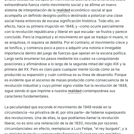
extraordinaria fuerza cierto movimiento social y se afirma un nuevo
sistema de interpretación de la
realidad
económico-social al que
acompaña un definido designio político destinado a polarizar una clase
social hasta entonces de escasa significación histórica. Todo ello, en
efecto, hace su primera irrupción en 1848, y –como ocurre parcialmente
con la revolución republicana y liberal en que escuda– se frustra y parece
concluído. Pero la inquietud y el movimiento en que se tradujo ni muere, ni
se anquilosa, ni siquiera se debilita. Por el contrario, el movimiento crece y
se tonifica, y comienza poco a poco a adquirir una notoria e innegable
importancia dentro del juego de fuerzas que operan en la escena política.
Largo sería enumerar los pasos mediante los cuales va conquistando
posiciones y afirmándose a lo largo de la segunda mitad del siglo XIX y la
primera del XX. Pero es claro para cualquier mente lúcida cómo se ha
producido su expansión y cuán continua es su línea de desarrollo. Porque
es evidente que el ascenso de masas producido como consecuencia de la
revolución industrial y cuyo primer signo visible fue la revolución de 1848,
sigue siendo el que imprime a nuestra
realidad
contemporánea sus
caracteres fundamentales.
La peculiaridad que esconde el movimiento de 1948 reside en la
circunstancia –no privativa de él, por otra parte– de haberse superpuesto
dos revoluciones. Una de ellas, la que podríamos llamar la revolución
liberal, no es sino una reiteración de la de 1830, movida por razones
circunstanciales: en efecto, reemplazar a Luis Felipe, “el rey burgués”, y a
su ministro burgués y conservador Francisco Guizot por una
república