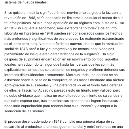
sistema de nuevos ideales.
Si se quisiera medir la significación del movimiento surgido a la luz con la
revolución de 1848, sería necesario no limitarse a calcular el monto de sus
triunfos políticos. Ni la curiosa aparición de un régimen comunista en Rusia
en 1917, ni siquiera el fenómeno, más extraordinario todavía del triunfo
laborista en Inglaterra en 1946 pueden ser considerados como los hechos
más profundos y significativos de ese proceso. Lo realmente extraordinario
es el lento pero inequívoco triunfo de los nuevos ideales que la revolución
social de 1848 sacó a luz y el progresivo y no menos inequívoco des-
plazamiento de los que eran característicos de la
burguesía
. Un siglo
después de su primera encarnación en un movimiento político, aquellos
ideales han adquirido tal vigor que hasta las fuerzas que les son más
explicablemente hostiles se abstienen de negarlos y prefieren defender sus
intereses disimulándolos arteramente. Mas aun, toda una política se ha
esbozado sobre la base de la conquista de las masas mediante una táctica
apro-piación de sus ideales y una pretendida –y en el fondo falsa defensa
de ellos: el fascismo. Acaso no parezca esto un triunfo muy valioso, pero
no debe olvidarse que implica un explícito reconocimiento de su validez y
que cabe esperar que, tras las dolorosas experiencias logren las masas la
necesaria capacitación para reconquistar su autonomía y escapar a la
seducción de las sirenas.
El proceso desencadenado en 1948 cumplió una primera etapa de su
desarrollo al producirse la primera guerra mundial y entró entonces en una