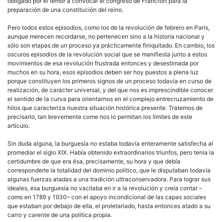
obligado por el temor a convocar el congreso de Francfort para la
preparación de una constitución del reino.
Pero todos estos episodios, como los de la revolución de febrero en Paris,
aunque merecen recordarse, no pertenecen sino a la historia nacional y
sólo son etapas de un proceso ya prácticamente finiquitado. En cambio, los
oscuros episodios de la revolución social que se manifiesta junto a estos
movimientos de esa revolución frustrada entonces y desestimada por
muchos en su hora, esos episodios deben ser hoy puestos a plena luz
porque constituyen los primeros signos de un proceso todavía en curso de
realización, de carácter universal, y del que nos es imprescindible conocer
el sentido de la curva para orientarnos en el complejo entrecruzamiento de
hilos que caracteriza nuestra situación histórica presente. Tratemos de
precisarlo, tan brevemente come nos lo permitan los límites de este
artículo.
Sin duda alguna, la
burguesía
no estaba todavía enteramente satisfecha al
promediar el siglo XIX. Había obtenido extraordinarios triunfos, pero tenía la
certidumbre de que era ésa, precisamente, su hora y que debía
corresponderle la totalidad del dominio político, que le disputaban todavía
algunas fuerzas atadas a una tradición ultraconservadora. Para lograr sus
ideales, esa
burguesía
no vacilaba en ir a la revolución y creía contar –
como en 1789 y 1930– con el apoyo incondicional de las capas sociales
que estaban por debajo de ella, el proletariado, hasta entonces atado a su
carro y carente de una política propia.