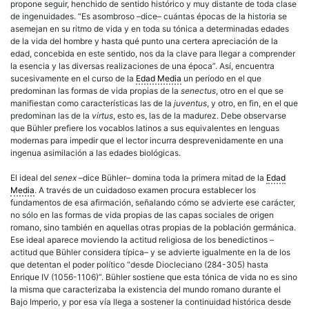
propone seguir, henchido de sentido histórico y muy distante de toda clase
de ingenuidades. “Es asombroso –dice– cuántas épocas de la historia se
asemejan en su ritmo de vida y en toda su tónica a determinadas edades
de la vida del hombre y hasta qué punto una certera apreciación de la
edad, concebida en este sentido, nos da la clave para llegar a comprender
la esencia y las diversas realizaciones de una época”. Así, encuentra
sucesivamente en el curso de la
Edad Media
un período en el que
predominan las formas de vida propias de la
senectus
, otro en el que se
manifiestan como características las de la
juventus
, y otro, en fin, en el que
predominan las de la
virtus
, esto es, las de la madurez. Debe observarse
que Bühler prefiere los vocablos latinos a sus equivalentes en lenguas
modernas para impedir que el lector incurra desprevenidamente en una
ingenua asimilación a las edades biológicas.
El ideal del
senex
–dice Bühler– domina toda la primera mitad de la
Edad
Media
. A través de un cuidadoso examen procura establecer los
fundamentos de esa afirmación, señalando cómo se advierte ese carácter,
no sólo en las formas de vida propias de las capas sociales de origen
romano, sino también en aquellas otras propias de la población germánica.
Ese ideal aparece moviendo la actitud religiosa de los benedictinos –
actitud que Bühler considera típica– y se advierte igualmente en la de los
que detentan el poder político “desde Diocleciano (284-305) hasta
Enrique IV (1056-1106)”. Bühler sostiene que esta tónica de vida no es sino
la misma que caracterizaba la existencia del mundo romano durante el
Bajo Imperio, y por esa vía llega a sostener la continuidad histórica desde