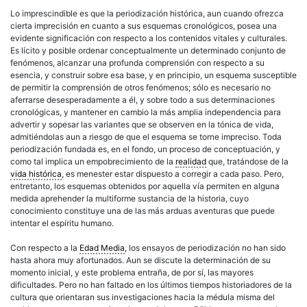
Lo imprescindible es que la periodización histórica, aun cuando ofrezca
cierta imprecisión en cuanto a sus esquemas cronológicos, posea una
evidente significación con respecto a los contenidos vitales y culturales.
Es lícito y posible ordenar conceptualmente un determinado conjunto de
fenómenos, alcanzar una profunda comprensión con respecto a su
esencia, y construir sobre esa base, y en principio, un esquema susceptible
de permitir la comprensión de otros fenómenos; sólo es necesario no
aferrarse desesperadamente a él, y sobre todo a sus determinaciones
cronológicas, y mantener en cambio la más amplia independencia para
advertir y sopesar las variantes que se observen en la tónica de vida,
admitiéndolas aun a riesgo de que el esquema se torne impreciso. Toda
periodización fundada es, en el fondo, un proceso de conceptuación, y
como tal implica un empobrecimiento de la
realidad
que, tratándose de la
vida histórica
, es menester estar dispuesto a corregir a cada paso. Pero,
entretanto, los esquemas obtenidos por aquella vía permiten en alguna
medida aprehender la multiforme sustancia de la historia, cuyo
conocimiento constituye una de las más arduas aventuras que puede
intentar el espíritu humano.
Con respecto a la
Edad Media
, los ensayos de periodización no han sido
hasta ahora muy afortunados. Aun se discute la determinación de su
momento inicial, y este problema entraña, de por sí, las mayores
dificultades. Pero no han faltado en los últimos tiempos historiadores de la
cultura que orientaran sus investigaciones hacia la médula misma del