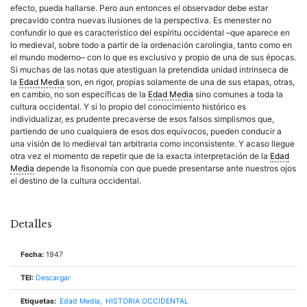
efecto, pueda hallarse. Pero aun entonces el observador debe estar
precavido contra nuevas ilusiones de la perspectiva. Es menester no
confundir lo que es característico del espíritu occidental –que aparece en
lo medieval, sobre todo a partir de la ordenación carolingia, tanto como en
el mundo moderno– con lo que es exclusivo y propio de una de sus épocas.
Si muchas de las notas que atestiguan la pretendida unidad intrínseca de
la
Edad Media
son, en rigor, propias solamente de una de sus etapas, otras,
en cambio, no son específicas de la
Edad Media
sino comunes a toda la
cultura occidental. Y si lo propio del conocimiento histórico es
individualizar, es prudente precaverse de esos falsos simplismos que,
partiendo de uno cualquiera de esos dos equívocos, pueden conducir a
una visión de lo medieval tan arbitraria como inconsistente. Y acaso llegue
otra vez el momento de repetir que de la exacta interpretación de la
Edad
Media
depende la fisonomía con que puede presentarse ante nuestros ojos
el destino de la cultura occidental.
Detalles
Fecha:
1947
TEI:
Descargar
Etiquetas:
Edad Media
HISTORIA OCCIDENTAL