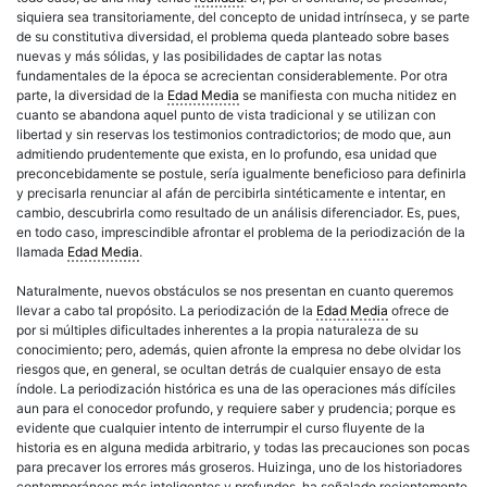
siquiera sea transitoriamente, del concepto de unidad intrínseca, y se parte
de su constitutiva diversidad, el problema queda planteado sobre bases
nuevas y más sólidas, y las posibilidades de captar las notas
fundamentales de la época se acrecientan considerablemente. Por otra
parte, la diversidad de la
Edad Media
se manifiesta con mucha nitidez en
cuanto se abandona aquel punto de vista tradicional y se utilizan con
libertad y sin reservas los testimonios contradictorios; de modo que, aun
admitiendo prudentemente que exista, en lo profundo, esa unidad que
preconcebidamente se postule, sería igualmente beneficioso para definirla
y precisarla renunciar al afán de percibirla sintéticamente e intentar, en
cambio, descubrirla como resultado de un análisis diferenciador. Es, pues,
en todo caso, imprescindible afrontar el problema de la periodización de la
llamada
Edad Media
.
Naturalmente, nuevos obstáculos se nos presentan en cuanto queremos
llevar a cabo tal propósito. La periodización de la
Edad Media
ofrece de
por si múltiples dificultades inherentes a la propia naturaleza de su
conocimiento; pero, además, quien afronte la empresa no debe olvidar los
riesgos que, en general, se ocultan detrás de cualquier ensayo de esta
índole. La periodización histórica es una de las operaciones más difíciles
aun para el conocedor profundo, y requiere saber y prudencia; porque es
evidente que cualquier intento de interrumpir el curso fluyente de la
historia es en alguna medida arbitrario, y todas las precauciones son pocas
para precaver los errores más groseros. Huizinga, uno de los historiadores
contemporáneos más inteligentes y profundos, ha señalado recientemente