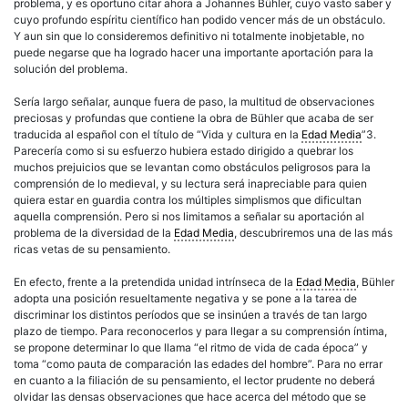
problema, y es oportuno citar ahora a Johannes Bühler, cuyo vasto saber y
cuyo profundo espíritu científico han podido vencer más de un obstáculo.
Y aun sin que lo consideremos definitivo ni totalmente inobjetable, no
puede negarse que ha logrado hacer una importante aportación para la
solución del problema.
Sería largo señalar, aunque fuera de paso, la multitud de observaciones
preciosas y profundas que contiene la obra de Bühler que acaba de ser
traducida al español con el título de “Vida y cultura en la
Edad Media
”3.
Parecería como si su esfuerzo hubiera estado dirigido a quebrar los
muchos prejuicios que se levantan como obstáculos peligrosos para la
comprensión de lo medieval, y su lectura será inapreciable para quien
quiera estar en guardia contra los múltiples simplismos que dificultan
aquella comprensión. Pero si nos limitamos a señalar su aportación al
problema de la diversidad de la
Edad Media
, descubriremos una de las más
ricas vetas de su pensamiento.
En efecto, frente a la pretendida unidad intrínseca de la
Edad Media
, Bühler
adopta una posición resueltamente negativa y se pone a la tarea de
discriminar los distintos períodos que se insinúen a través de tan largo
plazo de tiempo. Para reconocerlos y para llegar a su comprensión íntima,
se propone determinar lo que llama “el ritmo de vida de cada época” y
toma “como pauta de comparación las edades del hombre”. Para no errar
en cuanto a la filiación de su pensamiento, el lector prudente no deberá
olvidar las densas observaciones que hace acerca del método que se