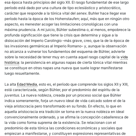
esa época hasta principios del siglo XII. El rasgo fundamental de ese largo
período está dado por una cultura de tipo eclesiástico y aristocrático,
carácter que responde a la tónica vital del
senex
. Buhler hace llegar ese
período hasta la época de los Hohenstaufen; aquí, más que en ningún otro
aspecto, es menester acoger las limitaciones cronológicas con una
máxima prudencia. A mi juicio, Bühler subestima o, al menos, empobrece la
profunda significación que tiene la crisis que determina y sigue a la
dislocación del Imperio Carolingio –más grave, creo, que la de la época de
las invasiones germánicas al Imperio Romano– y, aunque la observación
no alcanza a vulnerar los fundamentos del esquema de Bühler, advierte
sobre la necesidad de tener muy en cuenta aquel rasgo capital de la
vida
histórica
: la persistencia en algunas napas de cierta tónica vital mientras
se constituye en otras napas una nueva que suele lograr manifestarse
luego resueltamente.
La alta
Edad Media
, esto es, el período que comprende los siglos XII y XIII,
está caracterizada, según Bühler, por el predominio del espíritu de la
juventus
. La nueva nobleza, creada por un proceso social que Bühler
indica someramente, forja un nuevo ideal de vida calcado sobre el de la
vieja aristocracia pero transformado en su fondo. En efecto, lo que en
aquella aristocracia era tradición se torna en la nueva nobleza en ideal
convencionalmente ordenado, y se afirma la concepción caballeresca de
la vida como forma suprema de la existencia. Se relacionan con el
predominio de esta tónica las condiciones económicas y sociales que
empiezan a manifestarse, y constituyen expresiones representativas de