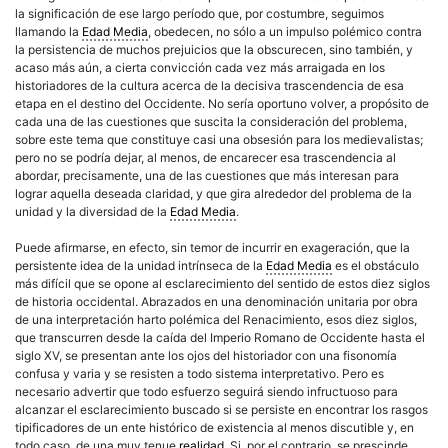
la significación de ese largo período que, por costumbre, seguimos
llamando la
Edad Media
, obedecen, no sólo a un impulso polémico contra
la persistencia de muchos prejuicios que la obscurecen, sino también, y
acaso más aún, a cierta convicción cada vez más arraigada en los
historiadores de la cultura acerca de la decisiva trascendencia de esa
etapa en el destino del Occidente. No sería oportuno volver, a propósito de
cada una de las cuestiones que suscita la consideración del problema,
sobre este tema que constituye casi una obsesión para los medievalistas;
pero no se podría dejar, al menos, de encarecer esa trascendencia al
abordar, precisamente, una de las cuestiones que más interesan para
lograr aquella deseada claridad, y que gira alrededor del problema de la
unidad y la diversidad de la
Edad Media
.
Puede afirmarse, en efecto, sin temor de incurrir en exageración, que la
persistente idea de la unidad intrínseca de la
Edad Media
es el obstáculo
más difícil que se opone al esclarecimiento del sentido de estos diez siglos
de historia occidental. Abrazados en una denominación unitaria por obra
de una interpretación harto polémica del Renacimiento, esos diez siglos,
que transcurren desde la caída del Imperio Romano de Occidente hasta el
siglo XV, se presentan ante los ojos del historiador con una fisonomía
confusa y varia y se resisten a todo sistema interpretativo. Pero es
necesario advertir que todo esfuerzo seguirá siendo infructuoso para
alcanzar el esclarecimiento buscado si se persiste en encontrar los rasgos
tipificadores de un ente histórico de existencia al menos discutible y, en
todo caso, de una muy tenue
realidad
. Si, por el contrario, se prescinde,