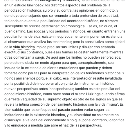
en un estudio luminoso2, los distintos aspectos del problema de la
periodización histórica, su pro y su contra, las opiniones en conflicto, y
concluye aconsejando que se renuncie a toda pretensión de exactitud,
teniendo en cuenta la peculiaridad del acontecer histórico, no siempre
susceptible de precisa determinación cronológica. Ese es, sin duda, el
buen camino. Las épocas y los períodos históricos, en cuanto entrañan una
peculiar forma de vida, existen inequívocamente e imponen su existencia
al observador que analiza los testimonios; pero la constitutiva complejidad
de la
vida histórica
impide precisar sus límites y dibujar con acabada
exactitud sus contornos, pues esas formas se gestan lentamente mientras
otras comienzan a surgir. De aquí que los límites no pueden ser precisos;
pero esto no obsta en modo alguno para que, conceptualmente, sea
indudable la existencia de ciertas mutaciones que pueden y deben
tomarse como pautas para la interpretación de los fenómenos históricos. Y
no nos amilanemos porque, al cabo, esa interpretación resulte invalidada
por la posibilidad de incorporar al conjunto del instrumental histórico
nuevas perspectivas antes insospechadas; también es esto peculiar del
conocimiento histórico, como hace notar el mismo Huizinga cuando afirma
que “esta vaguedad de su supremo objeto es otro de los signos en que se
revela la íntima conexión del pensamiento histórico con la vida misma”. Es
bien sabido que los enfoques del
pasado
pueden variar según las
incitaciones de la existencia histórica, y su diversidad no solamente no
disminuye la validez del conocimiento sino que, por el contrario, lo tonifica
y lo enriquece a medida que abre el haz de las perspectivas.