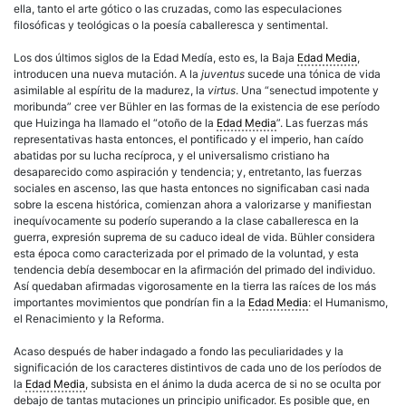
ella, tanto el arte gótico o las cruzadas, como las especulaciones
filosóficas y teológicas o la poesía caballeresca y sentimental.
Los dos últimos siglos de la Edad Medía, esto es, la Baja
Edad Media
,
introducen una nueva mutación. A la
juventus
sucede una tónica de vida
asimilable al espíritu de la madurez, la
virtus
. Una “senectud impotente y
moribunda” cree ver Bühler en las formas de la existencia de ese período
que Huizinga ha llamado el “otoño de la
Edad Media
”. Las fuerzas más
representativas hasta entonces, el pontificado y el imperio, han caído
abatidas por su lucha recíproca, y el universalismo cristiano ha
desaparecido como aspiración y tendencia; y, entretanto, las fuerzas
sociales en ascenso, las que hasta entonces no significaban casi nada
sobre la escena histórica, comienzan ahora a valorizarse y manifiestan
inequívocamente su poderío superando a la clase caballeresca en la
guerra, expresión suprema de su caduco ideal de vida. Bühler considera
esta época como caracterizada por el primado de la voluntad, y esta
tendencia debía desembocar en la afirmación del primado del individuo.
Así quedaban afirmadas vigorosamente en la tierra las raíces de los más
importantes movimientos que pondrían fin a la
Edad Media
: el Humanismo,
el Renacimiento y la Reforma.
Acaso después de haber indagado a fondo las peculiaridades y la
significación de los caracteres distintivos de cada uno de los períodos de
la
Edad Media
, subsista en el ánimo la duda acerca de si no se oculta por
debajo de tantas mutaciones un principio unificador. Es posible que, en