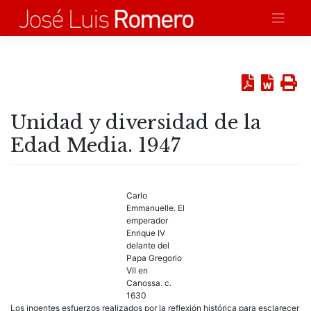
Saltar
al
contenido
Unidad y diversidad de la
Edad Media. 1947
Carlo
Emmanuelle. El
emperador
Enrique IV
delante del
Papa Gregorio
VII en
Canossa. c.
1630
Los ingentes esfuerzos realizados por la reflexión histórica para esclarecer