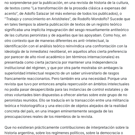
no sorprenderse por la publicación, en una revista de historia de la cultura,
de textos como “La transformación de la prosodia clásica a expensas del
acento”, de Adolfo Salazar (el más extenso de todos los publicados), o
“Trabajo y conocimiento en Aristóteles”, de Rodolfo Mondolfo? Sucede que
en tales tiempos la abierta publicación de textos de un registro teórico
significaba una implícita impugnación del sesgo resueltamente antiteórico
de las culturas peronistas y de aquellas que las apoyaban. Como hoy, en
otro contexto que de maneras diferentes es anti-intelectual, la
identificación con el análisis teórico reinvindica una confrontación con la
ideología de la inmediatez neoliberal, en aquellos años cierta preferencia
por parecer de alto nivel académico (en términos internacionales) es
presentada como cierta jactancia por mantener una independencia
institucional del régimen, y que por otra parte mostraba sin ambages la
superioridad intelectual respecto de un saber universitario de rasgos
francamente reaccionarios. Pero también era una necesidad. Porque una
revista que tuvo por entonces amplia repercusión en ámbitos intelectuales
no podía pasar desapercibida para las instancias de control estatales y de
otras voluntades bien dispuestas a ofrecer alertas sobre este grupo de no
peronistas reunidos. Ello se traducía en la transacción entre una militancia
teórica e historiográfica y una elección de objetos alejados de la realidad
concreta del país, en una imagen eminentemente sesgada de las
preocupaciones reales de los miembros de la revista.
Que no existieran prácticamente contribuciones de interpretación sobre la
historia argentina, sobre los regímenes políticos, sobre la democracia o