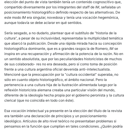
elección del punto de vista también tenía un contenido cognoscitivo que,
compartido diversamente por los integrantes del staff de
IM
, señalaba un
posicionamiento historiográfico definido respecto de las alternativas. De
este modo
IM
era singular, novedosa y tenía una vocación hegemónica,
aunque todavía se debe aclarar en qué sentidos.
Sería sesgado, a no dudarlo, plantear que el subtítulo de “historia de la
cultura”, a pesar de su inclusividad, representaba la multiplicidad temática
que abarcó la publicación. Desde una rápida mirada hacia su concepción
historiográfica dominante, que es a grandes rasgos la de Romero,
IM
se
inspira en una recuperación y afirmación de la potencia de la razón. No en
un sentido absolutista, que por las peculiaridades historicistas de muchos
de sus colaborado- res no era deseada, pero sí como toma de posición
frente a una cultura argentina oficial devenida anti-intelectualista.
Mencioné que la preocupación por la “cultura occidental” superaba, no
sólo en cuanto objeto historiográfico, el ámbito nacional. Pero la
pertenencia a una cultura hija de la Ilustración alimentada luego por la
reflexión historicista alemana creaba una particular visión del mundo,
diferente de la ideología hecha propia por el gobierno peronista y la cultura
clerical (que no coincidía en todo con éste).
Esa vocación intelectual ya presente en la elección del título de la revista
era también una declaración de principios y un posicionamiento
ideológico. Artículos de alto nivel teórico no presentaban problemas si
pensamos en la función que cumplían en tales condiciones. ¿Quién podría