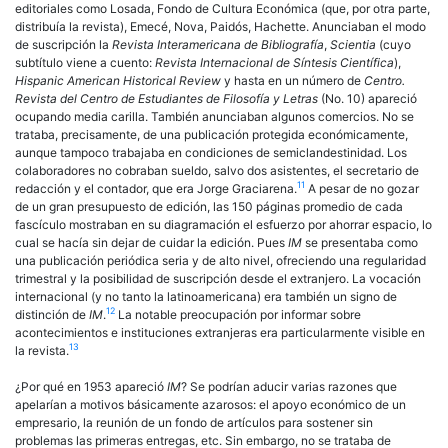
editoriales como Losada, Fondo de Cultura Económica (que, por otra parte,
distribuía la revista), Emecé, Nova, Paidós, Hachette. Anunciaban el modo
de suscripción la
Revista Interamericana de Bibliografía
,
Scientia
(cuyo
subtítulo viene a cuento:
Revista Internacional de Síntesis Científica
),
Hispanic American Historical Review
y hasta en un número de
Centro.
Revista del Centro de Estudiantes de Filosofía y Letras
(No. 10) apareció
ocupando media carilla. También anunciaban algunos comercios. No se
trataba, precisamente, de una publicación protegida económicamente,
aunque tampoco trabajaba en condiciones de semiclandestinidad. Los
colaboradores no cobraban sueldo, salvo dos asistentes, el secretario de
11
redacción y el contador, que era Jorge Graciarena.
A pesar de no gozar
de un gran presupuesto de edición, las 150 páginas promedio de cada
fascículo mostraban en su diagramación el esfuerzo por ahorrar espacio, lo
cual se hacía sin dejar de cuidar la edición. Pues
IM
se presentaba como
una publicación periódica seria y de alto nivel, ofreciendo una regularidad
trimestral y la posibilidad de suscripción desde el extranjero. La vocación
internacional (y no tanto la latinoamericana) era también un signo de
12
distinción de
IM
.
La notable preocupación por informar sobre
acontecimientos e instituciones extranjeras era particularmente visible en
13
la revista.
¿Por qué en 1953 apareció
IM
? Se podrían aducir varias razones que
apelarían a motivos básicamente azarosos: el apoyo económico de un
empresario, la reunión de un fondo de artículos para sostener sin
problemas las primeras entregas, etc. Sin embargo, no se trataba de