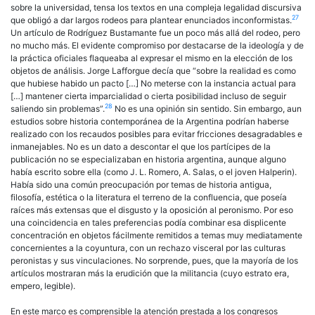
sobre la universidad, tensa los textos en una compleja legalidad discursiva
27
que obligó a dar largos rodeos para plantear enunciados inconformistas.
Un artículo de Rodríguez Bustamante fue un poco más allá del rodeo, pero
no mucho más. El evidente compromiso por destacarse de la ideología y de
la práctica oficiales flaqueaba al expresar el mismo en la elección de los
objetos de análisis. Jorge Lafforgue decía que “sobre la realidad es como
que hubiese habido un pacto […] No meterse con la instancia actual para
[…] mantener cierta imparcialidad o cierta posibilidad incluso de seguir
28
saliendo sin problemas”.
No es una opinión sin sentido. Sin embargo, aun
estudios sobre historia contemporánea de la Argentina podrían haberse
realizado con los recaudos posibles para evitar fricciones desagradables e
inmanejables. No es un dato a descontar el que los partícipes de la
publicación no se especializaban en historia argentina, aunque alguno
había escrito sobre ella (como J. L. Romero, A. Salas, o el joven Halperin).
Había sido una común preocupación por temas de historia antigua,
filosofía, estética o la literatura el terreno de la confluencia, que poseía
raíces más extensas que el disgusto y la oposición al peronismo. Por eso
una coincidencia en tales preferencias podía combinar esa displicente
concentración en objetos fácilmente remitidos a temas muy mediatamente
concernientes a la coyuntura, con un rechazo visceral por las culturas
peronistas y sus vinculaciones. No sorprende, pues, que la mayoría de los
artículos mostraran más la erudición que la militancia (cuyo estrato era,
empero, legible).
En este marco es comprensible la atención prestada a los congresos