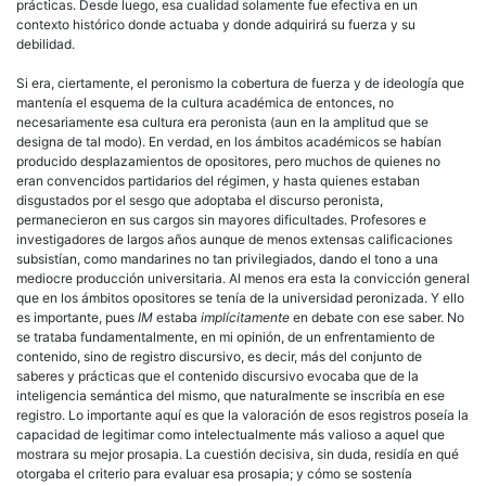
prácticas. Desde luego, esa cualidad solamente fue efectiva en un
contexto histórico donde actuaba y donde adquirirá su fuerza y su
debilidad.
Si era, ciertamente, el peronismo la cobertura de fuerza y de ideología que
mantenía el esquema de la cultura académica de entonces, no
necesariamente esa cultura era peronista (aun en la amplitud que se
designa de tal modo). En verdad, en los ámbitos académicos se habían
producido desplazamientos de opositores, pero muchos de quienes no
eran convencidos partidarios del régimen, y hasta quienes estaban
disgustados por el sesgo que adoptaba el discurso peronista,
permanecieron en sus cargos sin mayores dificultades. Profesores e
investigadores de largos años aunque de menos extensas calificaciones
subsistían, como mandarines no tan privilegiados, dando el tono a una
mediocre producción universitaria. Al menos era esta la convicción general
que en los ámbitos opositores se tenía de la universidad peronizada. Y ello
es importante, pues
IM
estaba
implícitamente
en debate con ese saber. No
se trataba fundamentalmente, en mi opinión, de un enfrentamiento de
contenido, sino de registro discursivo, es decir, más del conjunto de
saberes y prácticas que el contenido discursivo evocaba que de la
inteligencia semántica del mismo, que naturalmente se inscribía en ese
registro. Lo importante aquí es que la valoración de esos registros poseía la
capacidad de legitimar como intelectualmente más valioso a aquel que
mostrara su mejor prosapia. La cuestión decisiva, sin duda, residía en qué
otorgaba el criterio para evaluar esa prosapia; y cómo se sostenía