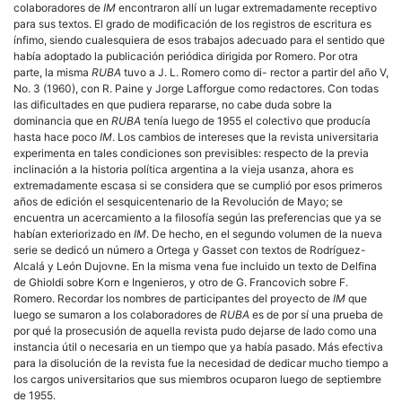
colaboradores de
IM
encontraron allí un lugar extremadamente receptivo
para sus textos. El grado de modificación de los registros de escritura es
ínfimo, siendo cualesquiera de esos trabajos adecuado para el sentido que
había adoptado la publicación periódica dirigida por Romero. Por otra
parte, la misma
RUBA
tuvo a J. L. Romero como di- rector a partir del año V,
No. 3 (1960), con R. Paine y Jorge Lafforgue como redactores. Con todas
las dificultades en que pudiera repararse, no cabe duda sobre la
dominancia que en
RUBA
tenía luego de 1955 el colectivo que producía
hasta hace poco
IM
. Los cambios de intereses que la revista universitaria
experimenta en tales condiciones son previsibles: respecto de la previa
inclinación a la historia política argentina a la vieja usanza, ahora es
extremadamente escasa si se considera que se cumplió por esos primeros
años de edición el sesquicentenario de la Revolución de Mayo; se
encuentra un acercamiento a la filosofía según las preferencias que ya se
habían exteriorizado en
IM
. De hecho, en el segundo volumen de la nueva
serie se dedicó un número a Ortega y Gasset con textos de Rodríguez-
Alcalá y León Dujovne. En la misma vena fue incluido un texto de Delfina
de Ghioldi sobre Korn e Ingenieros, y otro de G. Francovich sobre F.
Romero. Recordar los nombres de participantes del proyecto de
IM
que
luego se sumaron a los colaboradores de
RUBA
es de por sí una prueba de
por qué la prosecusión de aquella revista pudo dejarse de lado como una
instancia útil o necesaria en un tiempo que ya había pasado. Más efectiva
para la disolución de la revista fue la necesidad de dedicar mucho tiempo a
los cargos universitarios que sus miembros ocuparon luego de septiembre
de 1955.