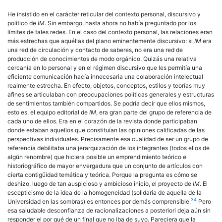
He insistido en el carácter reticular del contexto personal, discursivo y
político de
IM
. Sin embargo, hasta ahora no había preguntado por los
límites de tales redes. En el caso del contexto personal, las relaciones eran
más estrechas que aquéllas del plano eminentemente discursivo: si
IM
era
una red de circulación y contacto de saberes, no era una red de
producción de conocimientos de modo orgánico. Quizás una relativa
cercanía en lo personal y en el régimen discursivo que les permitía una
eficiente comunicación hacía innecesaria una colaboración intelectual
realmente estrecha. En efecto, objetos, conceptos, estilos y teorías muy
afines se articulaban con preocupaciones políticas generales y estructuras
de sentimientos también compartidos. Se podría decir que ellos mismos,
esto es, el equipo editorial de
IM
, era gran parte del grupo de referencia de
cada uno de ellos. Era en el corazón de la revista donde participaban
donde estaban aquellos que constituían las opiniones calificadas de las
perspectivas individuales. Precisamente esa cualidad de ser un grupo de
referencia debilitaba una jerarquización de los integrantes (todos ellos de
algún renombre) que hiciera posible un emprendimiento teórico e
historiográfico de mayor envergadura que un conjunto de artículos con
cierta contigüidad temática y teórica. Porque la pregunta es cómo se
deshizo, luego de tan auspicioso y ambicioso inicio, el proyecto de
IM
. El
escepticismo de la idea de la homogeneidad (solidaria de aquella de la
34
Universidad en las sombras) es entonces por demás comprensible.
Pero
esa saludable desconfianza de racionalizaciones a posteriori deja aún sin
responder el por qué de un final que no iba de suyo. Pareciera que la