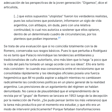
adecuación de las perspectivas de la joven generación: “Digamos”, dice el
articulista,
[…] que estos supuestos “utopistas” fueron los verdaderos realistas,
pues las soluciones que postularon, informaron un siglo de vida
argentina, con altibajos, sin duda, pero con una relativa
continuidad, lo cual nos autoriza a sostener que ellos optaron,
dentro de un determinado cuadro de circunstancias, por los
31
planteos que podían imponerse.
Se trata de una evaluación que si no coincidía totalmente con la de
Romero, conservaba sus rasgos básicos. Pues lo que perturba a Rodríguez
no es tanto que Palacio reivindique las tendencias antiliberales y
tradicionalistas de cuño autoritario, sino más bien que lo haga “a poco que
la vida del país ha tomado un sesgo acorde con sus ideas”. Ello era tanto
más consisten- te cuando esa consonancia entre el revisionismo que se
consolidaba rápidamente y las ideologías oficiales poseía una fuerza
hegemónica que
IM
no podía aspirar a adquirir mientras no cambiasen
radicalmente las condiciones políticas en un plano general de la realidad
argentina. Las previsiones de un agotamiento del régimen se habían
derrumbado. No carece de plausibilidad que el emprendimiento de la
revista por el “grupo” de Romero se lanzara en 1953 luego de la decepción
por la reelección de Perón. ¿Se pudo pensar (entre los más veteranos) que
la tarea más productiva por el momento era estudiar, y que ello era un
modo de intervenir prácticamente? Porque faltaban transformaciones