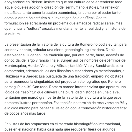
apoyándose en Rickert, insiste en que por cultura debe entenderse todo
aquello que es acción y creación del ser humano, esto es, “la reflexión
metafísica tanto como la acción económica, la lucha por el poder tanto
como la creación estética o la investigación científica”. Con tal
formulación se acrecienta un problema que amagaba radicalizarse: más
que nunca la “cultura” cruzaba meridianamente la realidad y la historia de
la cultura.
La presentación de la historia de la cultura de Romero no podía evitar, para
ser convincente, articular una cierta genealogía legitimadora. Debía
establecer su lugar en una tradición que, por otra parte, fuera, además de
conocida, de largo y rancio linaje. Surgen así los nombres celebérrimos de
Montesquieu, Herder, Voltaire y Mösser, también Vico y Burckhardt, para
comprender, además de los dos filósofos historiadores ya mencionados, a
Huizinga y a Jaeger. Esa búsqueda de una tradición, empero, no obstaba
para reconocer la singularidad del proyecto historiográfico que Romero
perseguía en
IM.
Con todo, Romero parece intentar evitar que operara una
lógica del “espíritu” que diluyera una pluralidad histórica en una clave,
tentación que marcó gran parte de la historia de la cultura a la que esos
nombres ilustres pertenecían. Esa tensión no terminó de resolverse en
IM
, y
ello dice mucho para pensar su relación con la “renovación historiográfica”
de pocos años más tarde.
En vistas de las propuestas en el mercado historiográfico internacional,
pues en el nacional había casi nada que recuperar fuera de algunos