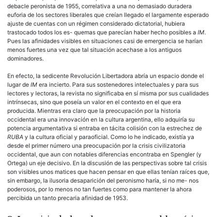
debacle peronista de 1955, correlativa a una no demasiado duradera
euforia de los sectores liberales que creían llegado el largamente esperado
ajuste de cuentas con un régimen considerado dictatorial, hubiera
trastocado todos los es- quemas que parecían haber hecho posibles a
IM
.
Pues las afinidades visibles en situaciones casi de emergencia se harían
menos fuertes una vez que tal situación acechase a los antiguos
dominadores.
En efecto, la sedicente Revolución Libertadora abría un espacio donde el
lugar de
IM
era incierto. Para sus sostenedores intelectuales y para sus
lectores y lectoras, la revista no significaba en sí misma por sus cualidades
intrínsecas, sino que poseía un valor en el contexto en el que era
producida. Mientras era claro que la preocupación por la historia
occidental era una innovación en la cultura argentina, ello adquiría su
potencia argumentativa si entraba en tácita colisión con la estrechez de
RUBA
y la cultura oficial y paraoficial. Como lo he indicado, existía ya
desde el primer número una preocupación por la crisis civilizatoria
occidental, que aun con notables diferencias encontraba en Spengler (y
Ortega) un eje decisivo. En la discusión de las perspectivas sobre tal crisis
son visibles unos matices que hacen pensar en que ellas tenían raíces que,
sin embargo, la ilusoria desaparición del peronismo haría, si no me- nos
poderosos, por lo menos no tan fuertes como para mantener la ahora
percibida un tanto precaria afinidad de 1953.