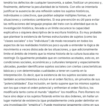
tendría los defectos de cualquier taxonomía, a saber, fosilizar un proceso y,
finalmente, deformar la peculiaridad de la historia. Con ello se intentaría
justificar la ausencia de una reflexión sobre los sujetos históricos,
individuales o colectivos, que podrían adoptar múltiples formas, en
situaciones y contextos cambiantes. Si esa prevención es útil para evitar
las reificaciones del lenguaje propias del trato con la alteridad que es la
investigación histórica, llevada a un límite oscurece la capacidad
explicativa o siquiera descriptiva de la escritura histórica. Es muy probable
que plantear la existencia de formas estructurales de sujetos (como las
“clases sociales” o los “individuos”) de modo necesario en todos los
aspectos de las realidades históricas poco ayude a entender la lógica de
movimiento a veces dislocada de las situaciones, y que adicionalmente
limite el ámbito de interés que la misma historia de la cultura buscaba no
restringir. Es igualmente probable que en contextos acotados, esto es, en
condiciones sociales, económicas y culturales temporal y espacialmente
ubicadas, puedan identificarse sujetos sociales con ciertas características
básicas y con determinadas cualidades a tener en cuenta en la
interpretación. Es decir, que la existencia de los sujetos sociales sean
también acontecimientos a incluir en el orden fáctico, sin privarlos de sus
“potencialidades”. Esa inclusión, en tanto supone que los mismos sujetos
son los que crean el orden potencial y enfrentan el orden fáctico, los
modificaría tanto como el mundo “objetivo” los modifica. Pero Romero no
hace sino dejar a los sujetos flotando entre los dos órdenes, sin hallar un
lugar material de existencia (que probablemente creía poder delimitar en
una investigación “empírica”). Puede mostrarse largamente cómo en sus