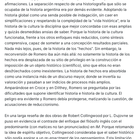
afirmaciones. La separación respecto de una historiografía que sólo se
ocupaba de la historia argentina era por demás evidente. Adoptando la
historia global como una senda posible de indagación, sin caer en
simplificaciones y respetando la complejidad de la “vida histórica”, era la
historia de la cultura la disciplina que mejor concordaba con esas amplias
y quizás desmedidas ansias de saber. Porque la historia de la cultura
funcionaba, frente a los otros enfoques más reducidos, como síntesis
comprensiva, capaz de someter a una concepción resultados parciales.
Nada más lejos, pues, de la historia de los “hechos”. Sin embargo, la
reconversión de Romero iba aún más allá: no solamente la historia de los
hechos era desplazada de su sitio de privilegio en la construcción e
imposición de un objeto histórico (científico), sino que ellos no eran
des(h)echados como inexistentes. La historia de hechos era absorbida
como una instancia más de un discurso mayor, donde se invertía su
valoración y pasaban a ser indicios de procesos más amplios.
Amparándose en Croce y en Dilthey, Romero se preguntaba por las
dificultades que supone identificar historia e historia de la cultura. El
peligro era evidente y Romero debía protegerse, matizando la cuestión, de
acusaciones de reduccionismo.
En una larga reseña de dos obras de Robert Collingwood por L. Dujovne se
puso en evidencia el contraste del enfoque del filósofo inglés con el
predominante (con matices no tan pronunciados) en
IM
. Porque retomando
la idea de espíritu objetivo, Collingwood consideraba que el saber histórico
sólo podía aspirar a un
re-enactment
de los pensamientos. Esta limitación