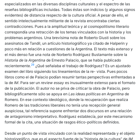
especializados en las diversas disciplinas culturales y el espectro de las
reseñas bibliográficas incluidas. Todas éstas son indicios (y algunos signos
evidentes) de distancia respecto de la cultura oficial. A pesar de ello, el
sentido intelectualmente militante de la revista encontraba ciertas
contradicciones. Pues a la amplitud teórica y al cosmopolitismo literario
correspondía una retracción de los temas vinculados con la historia y los
problemas argentinos. Una brevísima nota de Roberto Giusti sobre los
asesinatos de Tandil, un artículo historiográfico ya citado de Halperin y
poco más en relación a cuestiones de la Argentina. El texto más extenso y
el más denso fue una nota de Norberto Rodríguez Bustamante sobre la
Historia de la Argentina
de Ernesto Palacio, que se había publicado
29
recientemente.
¿Qué señalaba el trabajo de Rodríguez? Es un ajustado
examen del libro siguiendo los lineamientos de la re- vista. Pues pocos
libros como el de Palacio podían resumir tantas perspectivas enfrentadas a
la de
IM
. Para ser un
review essay
es inusualmente extenso para el formato
de la publicación. El autor no se priva de criticar la obra de Palacio, pero
bibliográficamente sólo se apoya en
Las ideas políticas en Argentina
de
Romero. En ese contexto ideológico, donde la recuperación que realiza
Romero de las tradiciones liberales no tenía una recepción general
auspiciosa, tal referencia supone enfrentar dos discursos en una relación
de antagonismo interpretativo. Rodríguez establecía, por este mecanismo
formal de la cita, una situación de rasgos ético-políticos definidos.
Desde un punto de vista vinculado con la realidad representada y el objeto
historiográfico, que es el aspecto fuerte de la “historia de la cultura” de
IM
,