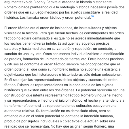
argumentativo de Bloch y Febvre al atacar a la historia historizante.
Romero lo hace planteando que la ontología histórica necesaria poseía dos
órdenes que en su juego mediado por los sujetos constituye la realidad
16
histórica. Los llamaba orden fáctico y orden potencial.
El orden fáctico era el orden de los hechos, de los resultados y objetos
visibles de la historia. Pero que fueran hechos los constituyentes del orden
fáctico no aclara demasiado si es que no se agrega inmediatamente que
los hechos tienen diversa índole. Es así que hay aquellos precisos,
datables y hasta medibles en su variación y repetición: un combate, la
sanción de una ley, etc. Otros son menos individualizables: la modificación
de precios, formación de un mercado de tierras, etc. Entre hechos precisos
y difusos se conforma el orden fáctico siempre mejor cognoscible que el
orden potencial, que como su nombre lo indica no supone una existencia
objetivizada que los historiadores o historiadoras sólo deban coleccionar.
En él se alojan las representaciones de los objetos y sucesos del orden
fáctico. Existen las representaciones en la conciencia de los sujetos
históricos que existen entre los dos órdenes. Lo potencial parecería ser una
construcción que intenta representar lo fáctico: Romero vincula “el hecho
y su representación, el hecho y el juicio histórico, el hecho y la tendencia a
transformarlo”, como si las representaciones culturales poseyeran una
autonomía relativa. Su formulación no es demasiado clara, pero se
entiende que en el orden potencial se contiene la intención humana,
producida por sujetos individuales o colectivos que actúan sobre una
realidad que se representan. No hay que asignar, según Romero, una