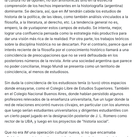
la cultura no se oponen, no son antinómicas sino en la estrecha
comprensión de los hechos imperantes en la historiografía (argentina)
dominante. Se declara, así, que en
IM
tendrán cabida los estudios de
historia de la política, de las ideas, como también análisis vinculados a la
filosofía, a la literatura, al derecho, etc. La tendencia general no es,
empero, la de yuxtaponer estos campos de estudio. Se intenta, mejor,
lograr una confluencia pensada como la estrategia más productiva para
dar una visión más rica de la realidad. Por otra parte, los trabajos teóricos
sobre la disciplina histórica no se descartan. Por el contrario, parece que el
interés reciente de la filosofía por el conocimiento histórico llamará a una
coincidencia de preocupaciones que no se verá defraudada en los
posteriores números de la revista. Ante una sociedad argentina que parece
no poder conciliarse, Imago Mundi se presenta como un territorio de
coincidencia, al menos de estudiosos.
Sin duda la coincidencia de los estudiosos tenía (o tuvo) otros espacios
donde ensayarse, como el Colegio Libre de Estudios Superiores. También
en el Colegio Nacional Buenos Aires, donde habían persistido algunos
profesores relevados de la enseñanza universitaria, fue un lugar donde la
red de relaciones encontró nuevos clivajes, en particular con los alumnos
que luego serían estudiantes universitarios y dirigentes estudiantiles con
un cierto papel jugado en la designación posterior de J. L. Romero como
rector de la UBA, y luego en los proyectos de “historia social”.
Que no era
IM
una operación cultural nueva, si no que encarnaba