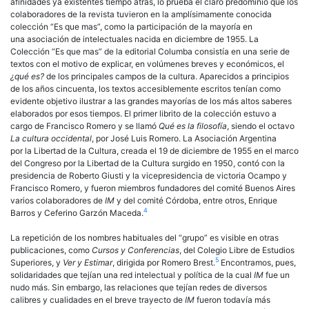
afinidades ya existentes tiempo atrás, lo prueba el claro predominio que los
colaboradores de la revista tuvieron en la amplísimamente conocida
colección “Es que mas”, como la participación de la mayoría en
una asociación de intelectuales nacida en diciembre de 1955. La
Colección “Es que mas” de la editorial Columba consistía en una serie de
textos con el motivo de explicar, en volúmenes breves y económicos, el
¿qué es?
de los principales campos de la cultura. Aparecidos a principios
de los años cincuenta, los textos accesiblemente escritos tenían como
evidente objetivo ilustrar a las grandes mayorías de los más altos saberes
elaborados por esos tiempos. El primer librito de la colección estuvo a
cargo de Francisco Romero y se llamó
Qué es la filosofía
, siendo el octavo
La cultura occidental
, por José Luis Romero. La Asociación Argentina
por la Libertad de la Cultura, creada el 19 de diciembre de 1955 en el marco
del Congreso por la Libertad de la Cultura surgido en 1950, contó con la
presidencia de Roberto Giusti y la vicepresidencia de victoria Ocampo y
Francisco Romero, y fueron miembros fundadores del comité Buenos Aires
varios colaboradores de
IM
y del comité Córdoba, entre otros, Enrique
4
Barros y Ceferino Garzón Maceda.
La repetición de los nombres habituales del “grupo” es visible en otras
publicaciones, como
Cursos y Conferencias
, del Colegio Libre de Estudios
5
Superiores, y
Ver y Estimar
, dirigida por Romero Brest.
Encontramos, pues,
solidaridades que tejían una red intelectual y política de la cual
IM
fue un
nudo más. Sin embargo, las relaciones que tejían redes de diversos
calibres y cualidades en el breve trayecto de
IM
fueron todavía más