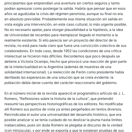
principiantes que emprendían una aventura sin ciertos seguros y tanto
podían apresurar como postergar la salida. Habría que pensar que en esos
años se agudizaba la crisis del régimen peronista, aunque su final no era
en absoluto previsible. Probablemente esa misma situación sin salida en
vista exigía una intervención, en este caso cultural, lo más urgente posible.
No es necesario apelar, para otorgar plausibilidad a la hipótesis, a la idea
de Universidad de recambio para reemplazar llegado el momento a la
realmente existente. Si ello parecía ser un proyecto del director de la
revista, no está para nada claro que fuera una convicción colectiva de sus
colaboradores. En todo caso, desde 1952 las condiciones de una crítica
intelectual se hicieron más difíciles. Recordemos que poco después se
detiene a Victoria Ocampo, hecho que provocó una reacción de gran parte
de la intelectualidad en la Argentina (además de muestras de una
solidaridad internacional). La reelección de Perón como presidente había
derribado las esperanzas de una solución que se creía evidente: la
población debía darse cuenta del carácter reaccionario del gobierno.
En el número inicial de la revista apareció el programático artículo de J. L.
Romero, “Reflexiones sobre la historia de la cultura”, que pretendió
reasumir las perspectivas historiográficas de los editores. No modificaba
allí Romero sus puntos de vista ya antes pergeñados en textos diversos.
Reivindicaba el autor una universalidad del desarrollo histórico, que era
posible analizar si se tenía cuidado de no deslizar la pluma hasta límites
inabarcables, pues sin duda Romero se plegaba al discurso de la verdad
(con minúscula), y por ende se exponía a que le exigieran pruebas de sus