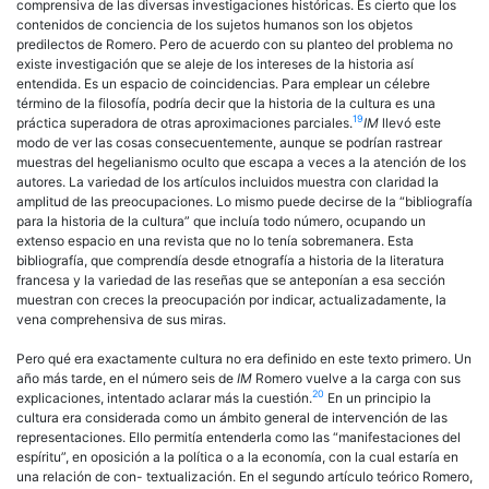
comprensiva de las diversas investigaciones históricas. Es cierto que los
contenidos de conciencia de los sujetos humanos son los objetos
predilectos de Romero. Pero de acuerdo con su planteo del problema no
existe investigación que se aleje de los intereses de la historia así
entendida. Es un espacio de coincidencias. Para emplear un célebre
término de la filosofía, podría decir que la historia de la cultura es una
19
práctica superadora de otras aproximaciones parciales.
IM
llevó este
modo de ver las cosas consecuentemente, aunque se podrían rastrear
muestras del hegelianismo oculto que escapa a veces a la atención de los
autores. La variedad de los artículos incluidos muestra con claridad la
amplitud de las preocupaciones. Lo mismo puede decirse de la “bibliografía
para la historia de la cultura” que incluía todo número, ocupando un
extenso espacio en una revista que no lo tenía sobremanera. Esta
bibliografía, que comprendía desde etnografía a historia de la literatura
francesa y la variedad de las reseñas que se anteponían a esa sección
muestran con creces la preocupación por indicar, actualizadamente, la
vena comprehensiva de sus miras.
Pero qué era exactamente cultura no era definido en este texto primero. Un
año más tarde, en el número seis de
IM
Romero vuelve a la carga con sus
20
explicaciones, intentado aclarar más la cuestión.
En un principio la
cultura era considerada como un ámbito general de intervención de las
representaciones. Ello permitía entenderla como las “manifestaciones del
espíritu”, en oposición a la política o a la economía, con la cual estaría en
una relación de con- textualización. En el segundo artículo teórico Romero,