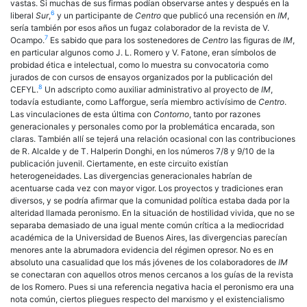
vastas. Si muchas de sus firmas podían observarse antes y después en la
6
liberal
Sur
,
y un participante de
Centro
que publicó una recensión en
IM
,
sería también por esos años un fugaz colaborador de la revista de V.
7
Ocampo.
Es sabido que para los sostenedores de
Centro
las figuras de
IM
,
en particular algunos como J. L. Romero y V. Fatone, eran símbolos de
probidad ética e intelectual, como lo muestra su convocatoria como
jurados de con cursos de ensayos organizados por la publicación del
8
CEFYL.
Un adscripto como auxiliar administrativo al proyecto de
IM
,
todavía estudiante, como Lafforgue, sería miembro activísimo de
Centro
.
Las vinculaciones de esta última con
Contorno
, tanto por razones
generacionales y personales como por la problemática encarada, son
claras. También allí se tejerá una relación ocasional con las contribuciones
de R. Alcalde y de T. Halperin Donghi, en los números 7/8 y 9/10 de la
publicación juvenil. Ciertamente, en este circuito existían
heterogeneidades. Las divergencias generacionales habrían de
acentuarse cada vez con mayor vigor. Los proyectos y tradiciones eran
diversos, y se podría afirmar que la comunidad política estaba dada por la
alteridad llamada peronismo. En la situación de hostilidad vivida, que no se
separaba demasiado de una igual mente común crítica a la mediocridad
académica de la Universidad de Buenos Aires, las divergencias parecían
menores ante la abrumadora evidencia del régimen opresor. No es en
absoluto una casualidad que los más jóvenes de los colaboradores de
IM
se conectaran con aquellos otros menos cercanos a los guías de la revista
de los Romero. Pues si una referencia negativa hacia el peronismo era una
nota común, ciertos pliegues respecto del marxismo y el existencialismo