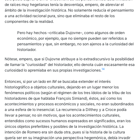
de raíces muy hegelianas tenía la desventaja, empero, de abreviar el
ámbito de la investigación histórica. No solamente reducía el pensamiento
a una actividad racional pura, sino que eliminaba el resto de los
componentes de la realidad.
Pero hay hechos –criticaba Dujovne–, como algunos de orden
económico, por ejemplo, que no siempre pueden ser referidos a
pensamientos y que, sin embargo, no son ajenos a la curiosidad del
historiador.
Nótese, empero, que si Dujovne atribuye a lo extradiscursivo la posibilidad
de llamar la “curiosidad” del historiador, ello denota cuán escasamente esa
14
curiosidad lo apremiaba en sus propias investigaciones.
Entonces, si por un lado en
IM
se buscaba extender el interés
historiográfico a objetos culturales, dejando en un lugar menor los
fenómenos políticos (según el régimen de los tres ídolos de la tribu de los
historiadores de que hablaba François Simiand), éstos, así como los
acontecimientos y procesos económicos y sociales, no eran subordinados
a una esfera de lo inesencial. La recurrencia a Dilthey y a Croce podía
llevar a pensar, no sin motivos, que los acontecimientos culturales,
entendidos como sucesos humanos expresados en significados, eran los
únicos objetos preferibles y posibles de la investigación histórica. La
intención de Romero era sin duda otra, pues si la historia de la cultura
quería ser en su imaginación una perspectiva hegemónica, debía invadir