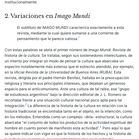
institucionalmente.
2. Variaciones en
Imago Mundi
El subtítulo de IMAGO MUNDI caracteriza exactamente a esta
revista, mediante la cual quiere sumarse a una corriente de
1
pensamiento que le parece valiosa.
Con estas palabras se abría el primer número de
Imago Mundi
.
Revista de
historia de la cultura
. Se trataba, según sus sostenedores intelectuales, de
un intento por integrar un modo de pensar la cultura que abarcaba un
espectro notablemente más extenso que el estrecho atendido, por ejemplo,
en la oficial
Revista de la Universidad de Buenos Aires (RUBA).
Esta
revista, dirigida por el padre Hernán Benítez, hallaba en la preocupación
religiosa y literaria sus principales intereses, que dejaban un generoso
espacio para el anticomunismo. Ante una cultura de tal ralea, ese “grupo
de estudiosos argentinos” bajo la dirección editorial de J. L. Romero se
recortaba frente a una situación cultural nacional poco apta para tal
2
integración.
La diferencia de la historia de la cultura en relación con la
historia tradicional se encontraba tanto en el objeto, en la intención, como
en los métodos. Entendida como un complejo -diría- estructural, la cultura
abarcaba “el conjunto de todos los productos de la actividad espiritual del
3
hombre en cuanto ponen de manifiesto esta actividad”.
Pero aquí lo que
se quiere indicar con vigor es que la historia de los hechos y la historia de