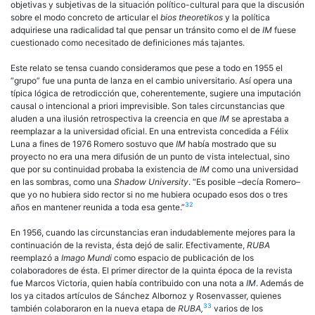
objetivas y subjetivas de la situación político-cultural para que la discusión
sobre el modo concreto de articular el
bios theoretikos
y la política
adquiriese una radicalidad tal que pensar un tránsito como el de
IM
fuese
cuestionado como necesitado de definiciones más tajantes.
Este relato se tensa cuando consideramos que pese a todo en 1955 el
“grupo” fue una punta de lanza en el cambio universitario. Así opera una
típica lógica de retrodicción que, coherentemente, sugiere una imputación
causal o intencional a priori imprevisible. Son tales circunstancias que
aluden a una ilusión retrospectiva la creencia en que
IM
se aprestaba a
reemplazar a la universidad oficial. En una entrevista concedida a Félix
Luna a fines de 1976 Romero sostuvo que
IM
había mostrado que su
proyecto no era una mera difusión de un punto de vista intelectual, sino
que por su continuidad probaba la existencia de
IM
como una universidad
en las sombras, como una
Shadow University
. “Es posible –decía Romero–
que yo no hubiera sido rector si no me hubiera ocupado esos dos o tres
32
años en mantener reunida a toda esa gente.”
En 1956, cuando las circunstancias eran indudablemente mejores para la
continuación de la revista, ésta dejó de salir. Efectivamente,
RUBA
reemplazó a
Imago Mundi
como espacio de publicación de los
colaboradores de ésta. El primer director de la quinta época de la revista
fue Marcos Victoria, quien había contribuido con una nota a
IM
. Además de
los ya citados artículos de Sánchez Albornoz y Rosenvasser, quienes
33
también colaboraron en la nueva etapa de
RUBA,
varios de los