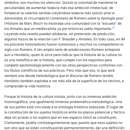
símbolos, son muchos los silencios. Quizás la voluntad de mantener la
peculiaridad, de aumentar todavía más esa ambición intelectual, de
fortalecer la valentía sentida creyéndose todavía más solo(s) ante la
adversidad, el circunspecto comentario de Romero sobre la
Apologie pour
l’Histoire
de Marc Bloch no mostraba una comunidad con la “escuela” de
21
los
Annales
que un medievalista ya por entonces sabía importante.
Leyendo esta reseña pueden atisbarse, sin pretensión de predicción,
algunos trazos de la relación con F. Braudel y
Annales
. En todo caso, en
IM
los próceres historiadores fueron numerosos y muchos no compartieron el
siglo con Romero. A tan amplia serie de predecesores Romero antepone
aun a Heródoto, quien le sirve para indicar que la historia de la cultura no
es una metafísica de la historia, que cumple con los requisitos para
competir epistemológicamente con las otras perspectivas conformes con
los títulos científicos de sus prácticas. Pero más que eso, lo que será
siempre una deuda metodológica que el discurso de Romero tendrá,
Heródoto también aspiraba a ver más allá de la superficie de los hechos, a
comprender la vida histórica.
Porque la historia de la cultura instala, junto con su inmensa ambición
historiográfica, una igualmente inmensa problemática metodológica. Una
de sus partes está vinculada a la ontología histórica esbozada. El lugar de
la constitución de los sujetos históricos entre los planos potencial y fáctico
deja sin aclarar a los sujetos que en ese espacio móvil se constituyen.
Ciertamente, podría contraargumentarse que, puesto que esos sujetos no
son sino que se están constituyendo permanentemente, dar una definición