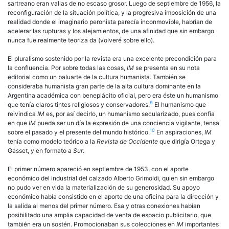
sartreano eran vallas de no escaso grosor. Luego de septiembre de 1956, la
reconfiguración de la situación política, y la progresiva imposición de una
realidad donde el imaginario peronista parecía inconmovible, habrían de
acelerar las rupturas y los alejamientos, de una afinidad que sin embargo
nunca fue realmente teoriza da (volveré sobre ello).
El pluralismo sostenido por la revista era una excelente precondición para
la confluencia. Por sobre todas las cosas,
IM
se presenta en su nota
editorial como un baluarte de la cultura humanista. También se
consideraba humanista gran parte de la alta cultura dominante en la
Argentina académica con beneplácito oficial, pero era éste un humanismo
9
que tenía claros tintes religiosos y conservadores.
El humanismo que
reivindica
IM
es, por así decirlo, un humanismo secularizado, pues confía
en que
IM
pueda ser un día la expresión de una conciencia vigilante, tensa
10
sobre el pasado y el presente del mundo histórico.
En aspiraciones,
IM
tenía como modelo teórico a la
Revista de Occidente
que dirigía Ortega y
Gasset, y en formato a
Sur
.
El primer número apareció en septiembre de 1953, con el aporte
económico del industrial del calzado Alberto Grimoldi, quien sin embargo
no pudo ver en vida la materialización de su generosidad. Su apoyo
económico había consistido en el aporte de una oficina para la dirección y
la salida al menos del primer número. Esa y otras conexiones habían
posibilitado una amplia capacidad de venta de espacio publicitario, que
también era un sostén. Promocionaban sus colecciones en
IM
importantes