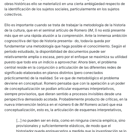
obras históricas ello se materializó en una cierta ambigüedad respecto de
la identificación de los sujetos sociales, particularmente en los sujetos
colectivos.
Ello es importante cuando se trata de trabajar la metodología de la historia
de la cultura, que en el seminal artículo de Romero (
IM
, I) no está presente
más que en una rápida alusión a la
comprensión
. Ante la inmensa ambición
cognoscitiva del tipo de historia presenta- do, todavía queda por
fundamentar una metodología que haga posible el conocimiento. Según el
período estudiado, la disponibilidad de documentos puede ser
relativamente amplia o escasa, pero por el enfoque se maximiza su utilidad
puesto que todo era un indicio a aprovechar. Ahora bien, el problema
central reside en la conjunción o articulación de las diferentes redes de
significado elaborados en planos distintos (pero conectados
prácticamente) de la realidad. Se ve que de metodológico el problema
deviene en conceptual. Romero pensaba que con la apelación a un poder
de conceptualización se podían articular esquemas interpretativos,
siempre provisorios, que dieran sentido a procesos invisibles desde una
perspectiva demasiado acotada. Probablemente producto de críticas, en la
nueva intervención teórica en el número 6 de
IM
Romero aclaró que esa
conceptualización, esto es, la articulación de esquemas interpretativos,
[…] no pueden ser en ésta, como en ninguna ciencia empírica, sino
provisionales y suficientemente elásticos, de modo que el
historiador pueda enriquecerlos a medida que la investigación se lo