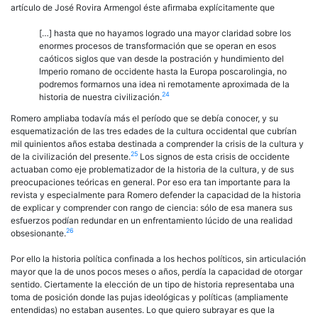
artículo de José Rovira Armengol éste afirmaba explícitamente que
[…] hasta que no hayamos logrado una mayor claridad sobre los
enormes procesos de transformación que se operan en esos
caóticos siglos que van desde la postración y hundimiento del
Imperio romano de occidente hasta la Europa poscarolingia, no
podremos formarnos una idea ni remotamente aproximada de la
24
historia de nuestra civilización.
Romero ampliaba todavía más el período que se debía conocer, y su
esquematización de las tres edades de la cultura occidental que cubrían
mil quinientos años estaba destinada a comprender la crisis de la cultura y
25
de la civilización del presente.
Los signos de esta crisis de occidente
actuaban como eje problematizador de la historia de la cultura, y de sus
preocupaciones teóricas en general. Por eso era tan importante para la
revista y especialmente para Romero defender la capacidad de la historia
de explicar y comprender con rango de ciencia: sólo de esa manera sus
esfuerzos podían redundar en un enfrentamiento lúcido de una realidad
26
obsesionante.
Por ello la historia política confinada a los hechos políticos, sin articulación
mayor que la de unos pocos meses o años, perdía la capacidad de otorgar
sentido. Ciertamente la elección de un tipo de historia representaba una
toma de posición donde las pujas ideológicas y políticas (ampliamente
entendidas) no estaban ausentes. Lo que quiero subrayar es que la