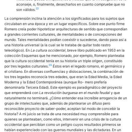
aconseje, o, finalmente, desecharlos en cuanto compruebe que no
22
son válidos.
La comprensión inclina la atención a los significados para los sujetos que
circulaban en una época y en un lugar específicos. Sobre ese punto firme
Romero creía poder hipotetizar arquitecturas de sentido que correspondían
a grandes corrientes culturales, de mentalidades o de concepciones del
mundo. Tales mentalidades podían coexistir o sucederse, dando paso así a
una historia universal (a la cual se le trataba de quitar todo rastro
teleológico). En
La cultura occidental
, breve libro publicado en 1953 en la
colección Esquemas que he mencionado, por ejemplo, Romero planteaba
que la cultura occidental tenía en su historia un triple origen, constituido
23
por tres legados culturales.
Éstos eran el legado romano, el germánico y
el cristiano. En diversas confluencias y dislocaciones, la combinación de
los tres legados reconocía tres edades, que eran la Edad Media, la Edad
Moderna y la Edad Contemporánea (aunque Ro- mero prefería
denominarla Tercera Edad). Este ejemplo es paradigmático del proyecto
que emprenderá con
La revolución burguesa en el mundo feudal
y que
naturalmente no terminará. ¿Cómo entender esa increíble arrogancia de un
grupo de intelectuales que, además de plantearse un difuso pero
reconocible proyecto de saber-poder, aceptan tal modo de concebir la
historia? A mi juicio se trata de una necesidad muy comprensible para
quienes se planteaban, como ellos, intervenir en una crisis de la cultura
occidental que percibían como un peligro cuyos resultados primeros se
habían experienciado con las guerras mundiales y las dictaduras. En un