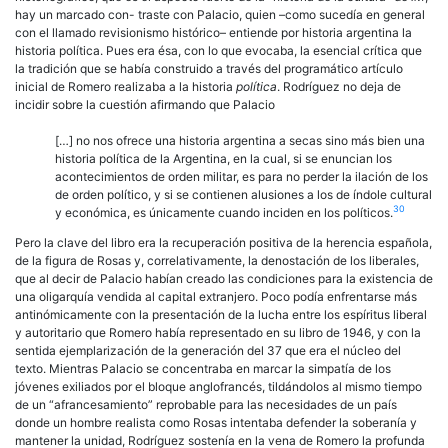
hay un marcado con- traste con Palacio, quien –como sucedía en general
con el llamado revisionismo histórico– entiende por historia argentina la
historia política. Pues era ésa, con lo que evocaba, la esencial crítica que
la tradición que se había construido a través del programático artículo
inicial de Romero realizaba a la historia
política
. Rodríguez no deja de
incidir sobre la cuestión afirmando que Palacio
[…] no nos ofrece una historia argentina a secas sino más bien una
historia política de la Argentina, en la cual, si se enuncian los
acontecimientos de orden militar, es para no perder la ilación de los
de orden político, y si se contienen alusiones a los de índole cultural
30
y económica, es únicamente cuando inciden en los políticos.
Pero la clave del libro era la recuperación positiva de la herencia española,
de la figura de Rosas y, correlativamente, la denostación de los liberales,
que al decir de Palacio habían creado las condiciones para la existencia de
una oligarquía vendida al capital extranjero. Poco podía enfrentarse más
antinómicamente con la presentación de la lucha entre los espíritus liberal
y autoritario que Romero había representado en su libro de 1946, y con la
sentida ejemplarización de la generación del 37 que era el núcleo del
texto. Mientras Palacio se concentraba en marcar la simpatía de los
jóvenes exiliados por el bloque anglofrancés, tildándolos al mismo tiempo
de un “afrancesamiento” reprobable para las necesidades de un país
donde un hombre realista como Rosas intentaba defender la soberanía y
mantener la unidad, Rodríguez sostenía en la vena de Romero la profunda