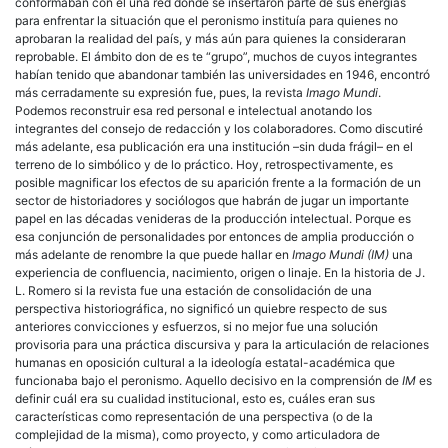
conformaban con él una red donde se insertaron parte de sus energías
para enfrentar la situación que el peronismo instituía para quienes no
aprobaran la realidad del país, y más aún para quienes la consideraran
reprobable. El ámbito don de es te “grupo”, muchos de cuyos integrantes
habían tenido que abandonar también las universidades en 1946, encontró
más cerradamente su expresión fue, pues, la revista
Imago Mundi
.
Podemos reconstruir esa red personal e intelectual anotando los
integrantes del consejo de redacción y los colaboradores. Como discutiré
más adelante, esa publicación era una institución –sin duda frágil– en el
terreno de lo simbólico y de lo práctico. Hoy, retrospectivamente, es
posible magnificar los efectos de su aparición frente a la formación de un
sector de historiadores y sociólogos que habrán de jugar un importante
papel en las décadas venideras de la producción intelectual. Porque es
esa conjunción de personalidades por entonces de amplia producción o
más adelante de renombre la que puede hallar en
Imago Mundi
(IM)
una
experiencia de confluencia, nacimiento, origen o linaje. En la historia de J.
L. Romero si la revista fue una estación de consolidación de una
perspectiva historiográfica, no significó un quiebre respecto de sus
anteriores convicciones y esfuerzos, si no mejor fue una solución
provisoria para una práctica discursiva y para la articulación de relaciones
humanas en oposición cultural a la ideología estatal-académica que
funcionaba bajo el peronismo. Aquello decisivo en la comprensión de
IM
es
definir cuál era su cualidad institucional, esto es, cuáles eran sus
características como representación de una perspectiva (o de la
complejidad de la misma), como proyecto, y como articuladora de