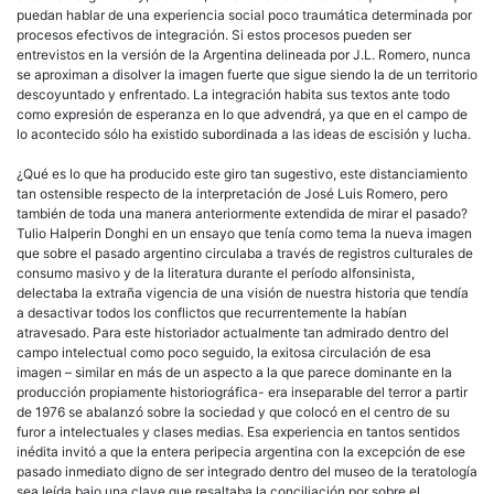
puedan hablar de una experiencia social poco traumática determinada por
procesos efectivos de integración. Si estos procesos pueden ser
entrevistos en la versión de la Argentina delineada por J.L. Romero, nunca
se aproximan a disolver la imagen fuerte que sigue siendo la de un territorio
descoyuntado y enfrentado. La integración habita sus textos ante todo
como expresión de esperanza en lo que advendrá, ya que en el campo de
lo acontecido sólo ha existido subordinada a las ideas de escisión y lucha.
¿Qué es lo que ha producido este giro tan sugestivo, este distanciamiento
tan ostensible respecto de la interpretación de José Luis Romero, pero
también de toda una manera anteriormente extendida de mirar el pasado?
Tulio Halperin Donghi en un ensayo que tenía como tema la nueva imagen
que sobre el pasado argentino circulaba a través de registros culturales de
consumo masivo y de la literatura durante el período alfonsinista,
delectaba la extraña vigencia de una visión de nuestra historia que tendía
a desactivar todos los conflictos que recurrentemente la habían
atravesado. Para este historiador actualmente tan admirado dentro del
campo intelectual como poco seguido, la exitosa circulación de esa
imagen – similar en más de un aspecto a la que parece dominante en la
producción propiamente historiográfica- era inseparable del terror a partir
de 1976 se abalanzó sobre la sociedad y que colocó en el centro de su
furor a intelectuales y clases medias. Esa experiencia en tantos sentidos
inédita invitó a que la entera peripecia argentina con la excepción de ese
pasado inmediato digno de ser integrado dentro del museo de la teratología
sea leída bajo una clave que resaltaba la conciliación por sobre el