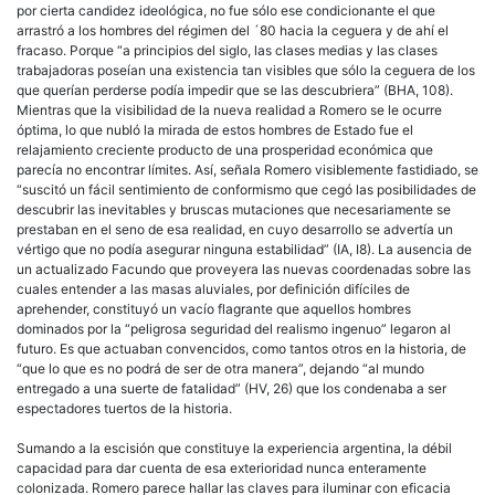
por cierta candidez ideológica, no fue sólo ese condicionante el que
arrastró a los hombres del régimen del ´80 hacia la ceguera y de ahí el
fracaso. Porque “a principios del siglo, las clases medias y las clases
trabajadoras poseían una existencia tan visibles que sólo la ceguera de los
que querían perderse podía impedir que se las descubriera” (BHA, 108).
Mientras que la visibilidad de la nueva realidad a Romero se le ocurre
óptima, lo que nubló la mirada de estos hombres de Estado fue el
relajamiento creciente producto de una prosperidad económica que
parecía no encontrar límites. Así, señala Romero visiblemente fastidiado, se
“suscitó un fácil sentimiento de conformismo que cegó las posibilidades de
descubrir las inevitables y bruscas mutaciones que necesariamente se
prestaban en el seno de esa realidad, en cuyo desarrollo se advertía un
vértigo que no podía asegurar ninguna estabilidad” (IA, I8). La ausencia de
un actualizado Facundo que proveyera las nuevas coordenadas sobre las
cuales entender a las masas aluviales, por definición difíciles de
aprehender, constituyó un vacío flagrante que aquellos hombres
dominados por la “peligrosa seguridad del realismo ingenuo” legaron al
futuro. Es que actuaban convencidos, como tantos otros en la historia, de
“que lo que es no podrá de ser de otra manera”, dejando “al mundo
entregado a una suerte de fatalidad” (HV, 26) que los condenaba a ser
espectadores tuertos de la historia.
Sumando a la escisión que constituye la experiencia argentina, la débil
capacidad para dar cuenta de esa exterioridad nunca enteramente
colonizada. Romero parece hallar las claves para iluminar con eficacia