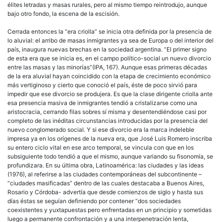
élites letradas y masas rurales, pero al mismo tiempo reintrodujo, aunque
bajo otro fondo, la escena de la escisión.
Cerrada entonces la “era criolla” se inicia otra definida por la presencia de
lo aluvial: el arribo de masas inmigrantes ya sea de Europa o del interior del
país, inaugura nuevas brechas en la sociedad argentina. “El primer signo
de esta era que se inicia es, en el campo político-social un nuevo divorcio
entre las masas y las minorías”(IPA, 167). Aunque esas primeras décadas
de la era aluvial hayan coincidido con la etapa de crecimiento económico
más vertiginoso y cierto que conoció el país, éste de poco sirvió para
impedir que ese divorcio se produjera. Es que la clase dirigente criolla ante
esa presencia masiva de inmigrantes tendió a cristalizarse como una
aristocracia, cerrando filas sobres sí misma y desentendiéndose casi por
completo de las inéditas circunstancias introducidas por la presencia del
nuevo conglomerado social. Y si ese divorcio era la marca indeleble
impresa ya en los orígenes de la nueva era, que José Luis Romero inscriba
su entero ciclo vital en ese arco temporal, se vincula con que en los
subsiguiente todo tendió a que el mismo, aunque variando su fisonomía, se
profundizara. En su última obra, Latinoamérica: las ciudades y las ideas
(1976), al referirse a las ciudades contemporáneas del subcontinente –
“ciudades masificadas” dentro de las cuales destacaba a Buenos Aires,
Rosario y Córdoba- advertía que desde comienzos de siglo y hasta sus
días éstas se seguían definiendo por contener “dos sociedades
coexistentes y yuxtapuestas pero enfrentadas en un principio y sometidas
luego a permanente confrontación y a una interpenetración lenta,