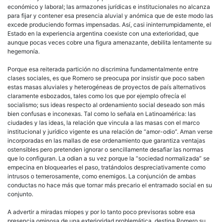
económico y laboral; las armazones jurídicas e institucionales no alcanza
para fijar y contener esa presencia aluvial y anómica que de este modo las
excede produciendo formas impensadas. Así, casi ininterrumpidamente, el
Estado en la experiencia argentina coexiste con una exterioridad, que
aunque pocas veces cobre una figura amenazante, debilita lentamente su
hegemonía.
Porque esa reiterada partición no discrimina fundamentalmente entre
clases sociales, es que Romero se preocupa por insistir que poco saben
estas masas aluviales y heterogéneas de proyectos de país alternativos
claramente esbozados, tales como los que por ejemplo ofrecía el
socialismo; sus ideas respecto al ordenamiento social deseado son más
bien confusas e inconexas. Tal como lo señala en Latinoamérica: las
ciudades y las ideas, la relación que vincula a las masas con el marco
institucional y jurídico vigente es una relación de “amor-odio”. Aman verse
incorporadas en las mallas de ese ordenamiento que garantiza ventajas
ostensibles pero pretenden ignorar o sencillamente desafiar las normas
que lo configuran. La odian a su vez porque la “sociedad normalizada” se
empecina en bloquearles el paso, tratándolos despreciativamente como
intrusos o temerosamente, como enemigos. La conjunción de ambas
conductas no hace más que tornar más precario el entramado social en su
conjunto.
A advertir a miradas miopes y por lo tanto poco previsoras sobre esa
presencia ominosa de una exterioridad problemática, destina Romero su