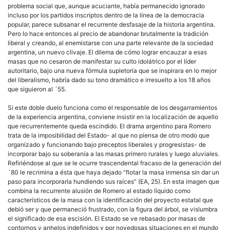
problema social que, aunque acuciante, había permanecido ignorado
incluso por los partidos inscriptos dentro de la línea de la democracia
popular, parece subsanar el recurrente desfasaje de la historia argentina.
Pero lo hace entonces al precio de abandonar brutalmente la tradición
liberal y creando, al enemistarse con una parte relevante de la sociedad
argentina, un nuevo clivaje. El dilema de cómo lograr encauzar a esas
masas que no cesaron de manifestar su culto idolátrico por el líder
autoritario, bajo una nueva fórmula supletoria que se inspirara en lo mejor
del liberalismo, habría dado su tono dramático e irresuelto a los 18 años
que siguieron al ´55.
Si este doble duelo funciona como el responsable de los desgarramientos
de la experiencia argentina, conviene insistir en la localización de aquello
que recurrentemente queda escindido. El drama argentino para Romero
trata de la imposibilidad del Estado- al que no piensa de otro modo que
organizado y funcionando bajo preceptos liberales y progresistas- de
incorporar bajo su soberanía a las masas primero rurales y luego aluviales.
Refiriéndose al que se le ocurre trascendental fracaso de la generación del
´80 le recrimina a ésta que haya dejado “flotar la masa inmensa sin dar un
paso para incorporarla hundiendo sus raíces” (EA, 25). En esta imagen que
combina la recurrente alusión de Romero al estado líquido como
característicos de la masa con la identificación del proyecto estatal que
debió ser y que permaneció frustrado, con la figura del árbol, se vislumbra
el significado de esa escisión. El Estado se ve rebasado por masas de
contornos y anhelos indefinidos y por novedosas situaciones en el mundo