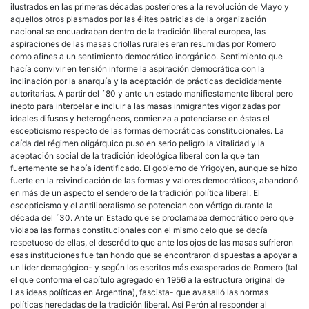
ilustrados en las primeras décadas posteriores a la revolución de Mayo y
aquellos otros plasmados por las élites patricias de la organización
nacional se encuadraban dentro de la tradición liberal europea, las
aspiraciones de las masas criollas rurales eran resumidas por Romero
como afines a un sentimiento democrático inorgánico. Sentimiento que
hacía convivir en tensión informe la aspiración democrática con la
inclinación por la anarquía y la aceptación de prácticas decididamente
autoritarias. A partir del ´80 y ante un estado manifiestamente liberal pero
inepto para interpelar e incluir a las masas inmigrantes vigorizadas por
ideales difusos y heterogéneos, comienza a potenciarse en éstas el
escepticismo respecto de las formas democráticas constitucionales. La
caída del régimen oligárquico puso en serio peligro la vitalidad y la
aceptación social de la tradición ideológica liberal con la que tan
fuertemente se había identificado. El gobierno de Yrigoyen, aunque se hizo
fuerte en la reivindicación de las formas y valores democráticos, abandonó
en más de un aspecto el sendero de la tradición política liberal. El
escepticismo y el antiliberalismo se potencian con vértigo durante la
década del ´30. Ante un Estado que se proclamaba democrático pero que
violaba las formas constitucionales con el mismo celo que se decía
respetuoso de ellas, el descrédito que ante los ojos de las masas sufrieron
esas instituciones fue tan hondo que se encontraron dispuestas a apoyar a
un líder demagógico- y según los escritos más exasperados de Romero (tal
el que conforma el capítulo agregado en 1956 a la estructura original de
Las ideas políticas en Argentina), fascista- que avasalló las normas
políticas heredadas de la tradición liberal. Así Perón al responder al