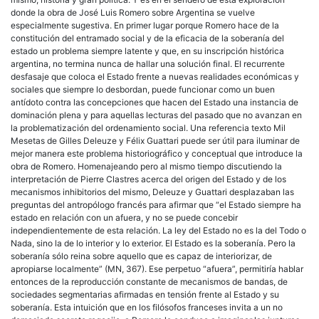
donde la obra de José Luis Romero sobre Argentina se vuelve
especialmente sugestiva. En primer lugar porque Romero hace de la
constitución del entramado social y de la eficacia de la soberanía del
estado un problema siempre latente y que, en su inscripción histórica
argentina, no termina nunca de hallar una solución final. El recurrente
desfasaje que coloca el Estado frente a nuevas realidades económicas y
sociales que siempre lo desbordan, puede funcionar como un buen
antídoto contra las concepciones que hacen del Estado una instancia de
dominación plena y para aquellas lecturas del pasado que no avanzan en
la problematización del ordenamiento social. Una referencia texto Mil
Mesetas de Gilles Deleuze y Félix Guattari puede ser útil para iluminar de
mejor manera este problema historiográfico y conceptual que introduce la
obra de Romero. Homenajeando pero al mismo tiempo discutiendo la
interpretación de Pierre Clastres acerca del origen del Estado y de los
mecanismos inhibitorios del mismo, Deleuze y Guattari desplazaban las
preguntas del antropólogo francés para afirmar que “el Estado siempre ha
estado en relación con un afuera, y no se puede concebir
independientemente de esta relación. La ley del Estado no es la del Todo o
Nada, sino la de lo interior y lo exterior. El Estado es la soberanía. Pero la
soberanía sólo reina sobre aquello que es capaz de interiorizar, de
apropiarse localmente” (MN, 367). Ese perpetuo “afuera”, permitiría hablar
entonces de la reproducción constante de mecanismos de bandas, de
sociedades segmentarias afirmadas en tensión frente al Estado y su
soberanía. Esta intuición que en los filósofos franceses invita a un no