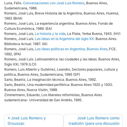
Luna, Félix.
Conversaciones con José Luis Romero
, Buenos Aires,
Sudamericana, 1986.
Romero, José Luis, Breve Historia de la Argentina, Buenos Aires, Huemul,
1993 (BHA)
Romero, José Luis, La experiencia argentina. Buenos Aires. Fondo de
Cultura Económica, 1989. (EA)
Romero, José Luis,
La historia y la vida
, La Plata, Yerba Buena, 1945. (HV)
Romero, José Luis.
Las ideas en la Argentina del siglo XX
. Buenos Aires.
Biblioteca Actual. 1987. (IA)
Romero, José Luis,
Las ideas políticas en Argentina, Buenos Aires
, FCE.
1992, (IPA)
Romero, José Luis. Latinoamérica: las ciudades y las ideas. Buenos Aires,
Siglo XXI, 1976 (LCI)
Romero, Luis Alberto y Gutiérrez, Leandro, Sectores populares, cultura y
política, Buenos Aires, Sudamericana, 1995 (SP)
Sarlo, Beatriz, La imaginación técnica. Buenos Aires, 1992.
Sarlo, Beatriz, Una modernidad periférica: Buenos Aires 1920 y 1930.
Buenos Aires, Nueva Visión, 1988.
Zimmermann, Eduardo, Los liberales reformistas, Buenos Aires
sudamericana- Universidad de San Andrés, 1995.
Navegación
José Luis Romero y
José Luis Romero como
Groussac
tradición (para una discusión
de