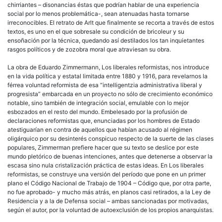
chirriantes – disonancias éstas que podrían hablar de una experiencia
social por lo menos problemática-, sean atenuadas hasta tornarse
irreconocibles. El retrato de Arlt que finalmente se recorta a través de estos
textos, es uno en el que sobresale su condición de bricoleur y su
ensoñación por la técnica, quedando así destilados los tan inquietantes
rasgos políticos y de zozobra moral que atraviesan su obra.
La obra de Eduardo Zimmermann, Los liberales reformistas, nos introduce
en la vida política y estatal limitada entre 1880 y 1916, para revelarnos la
férrea voluntad reformista de esa “intelligentzia administrativa liberal y
progresista” embarcada en un proyecto no sólo de crecimiento económico
notable, sino también de integración social, emulable con lo mejor
esbozados en el resto del mundo. Embelesado por la profusión de
declaraciones reformistas que, enunciadas por los hombres de Estado
atestiguarían en contra de aquellos que habían acusado al régimen
oligárquico por su desinterés conspicuo respecto de la suerte de las clases
populares, Zimmerman prefiere hacer que su texto se deslice por este
mundo pletórico de buenas intenciones, antes que detenerse a observar la
escasa sino nula cristalización práctica de estas ideas. En Los liberales
reformistas, se construye una versión del período que pone en un primer
plano el Código Nacional de Trabajo de 1904 – Código que, por otra parte,
no fue aprobado- y mucho más atrás, en planos casi retirados, a la Ley de
Residencia y a la de Defensa social – ambas sancionadas por motivadas,
según el autor, por la voluntad de autoexclusión de los propios anarquistas.