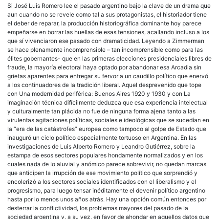
Si José Luis Romero lee el pasado argentino bajo la clave de un drama que
aun cuando no se revele como tal a sus protagonistas, el historiador tiene
el deber de reparar, la producción historiográfica dominante hoy parece
empeñarse en borrar las huellas de esas tensiones, acallando incluso a los
que sí vivenciaron ese pasado con dramaticidad. Leyendo a Zimmerman
se hace plenamente incomprensible – tan incomprensible como para las
élites gobernantes- que en las primeras elecciones presidenciales libres de
fraude, la mayoría electoral haya optado por abandonar esa Arcadia sin
grietas aparentes para entregar su fervor a un caudillo político que enervó
a los continuadores de la tradición liberal. Aquel desprevenido que tope
con Una modernidad periférica: Buenos Aires 1920 y 1930 y con La
imaginación técnica difícilmente deduzca que esa experiencia intelectual
y culturalmente tan plácida no fue de ninguna forma ajena tanto a las
virulentas agitaciones políticas, sociales e ideológicas que se sucedían en
la “era de las catástrofes” europea como tampoco al golpe de Estado que
inauguró un ciclo político especialmente tortuoso en Argentina. En las
investigaciones de Luis Alberto Romero y Leandro Gutiérrez, sobre la
estampa de esos sectores populares hondamente normalizados y en los
cuales nada de lo aluvial y anómico parece sobrevivir, no quedan marcas
que anticipen la irrupción de ese movimiento político que sorprendió y
encolerizó a los sectores sociales identificados con el liberalismo y el
progresismo, para luego tensar inéditamente el devenir político argentino
hasta por lo menos unos años atrás. Hay una opción común entonces por
desterrar la conflictividad, los problemas mayores del pasado de la
sociedad argentina y, a su vez, en favor de ahondar en aquellos datos que