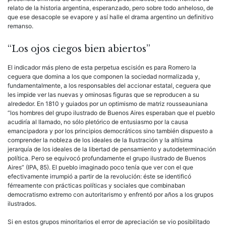
relato de la historia argentina, esperanzado, pero sobre todo anheloso, de
que ese desacople se evapore y así halle el drama argentino un definitivo
remanso.
“Los ojos ciegos bien abiertos”
El indicador más pleno de esta perpetua escisión es para Romero la
ceguera que domina a los que componen la sociedad normalizada y,
fundamentalmente, a los responsables del accionar estatal, ceguera que
les impide ver las nuevas y ominosas figuras que se reproducen a su
alrededor. En 1810 y guiados por un optimismo de matriz rousseauniana
“los hombres del grupo ilustrado de Buenos Aires esperaban que el pueblo
acudiría al llamado, no sólo pletórico de entusiasmo por la causa
emancipadora y por los principios democráticos sino también dispuesto a
comprender la nobleza de los ideales de la Ilustración y la altísima
jerarquía de los ideales de la libertad de pensamiento y autodeterminación
política. Pero se equivocó profundamente el grupo ilustrado de Buenos
Aires” (IPA, 85). El pueblo imaginado poco tenía que ver con el que
efectivamente irrumpió a partir de la revolución: éste se identificó
férreamente con prácticas políticas y sociales que combinaban
democratismo extremo con autoritarismo y enfrentó por años a los grupos
ilustrados.
Si en estos grupos minoritarios el error de apreciación se vio posibilitado