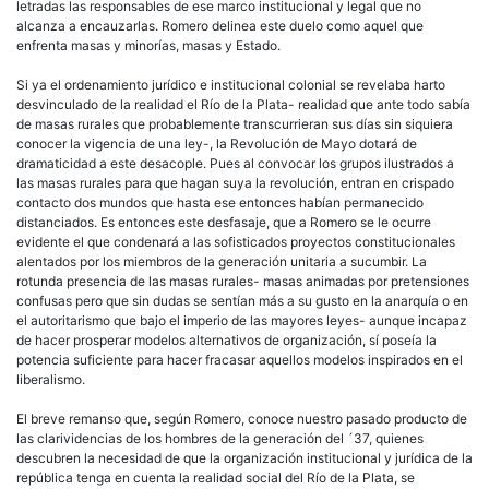
letradas las responsables de ese marco institucional y legal que no
alcanza a encauzarlas. Romero delinea este duelo como aquel que
enfrenta masas y minorías, masas y Estado.
Si ya el ordenamiento jurídico e institucional colonial se revelaba harto
desvinculado de la realidad el Río de la Plata- realidad que ante todo sabía
de masas rurales que probablemente transcurrieran sus días sin siquiera
conocer la vigencia de una ley-, la Revolución de Mayo dotará de
dramaticidad a este desacople. Pues al convocar los grupos ilustrados a
las masas rurales para que hagan suya la revolución, entran en crispado
contacto dos mundos que hasta ese entonces habían permanecido
distanciados. Es entonces este desfasaje, que a Romero se le ocurre
evidente el que condenará a las sofisticados proyectos constitucionales
alentados por los miembros de la generación unitaria a sucumbir. La
rotunda presencia de las masas rurales- masas animadas por pretensiones
confusas pero que sin dudas se sentían más a su gusto en la anarquía o en
el autoritarismo que bajo el imperio de las mayores leyes- aunque incapaz
de hacer prosperar modelos alternativos de organización, sí poseía la
potencia suficiente para hacer fracasar aquellos modelos inspirados en el
liberalismo.
El breve remanso que, según Romero, conoce nuestro pasado producto de
las clarividencias de los hombres de la generación del ´37, quienes
descubren la necesidad de que la organización institucional y jurídica de la
república tenga en cuenta la realidad social del Río de la Plata, se