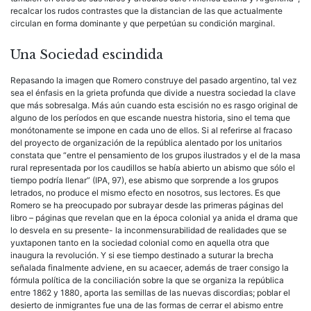
recalcar los rudos contrastes que la distancian de las que actualmente
circulan en forma dominante y que perpetúan su condición marginal.
Una Sociedad escindida
Repasando la imagen que Romero construye del pasado argentino, tal vez
sea el énfasis en la grieta profunda que divide a nuestra sociedad la clave
que más sobresalga. Más aún cuando esta escisión no es rasgo original de
alguno de los períodos en que escande nuestra historia, sino el tema que
monótonamente se impone en cada uno de ellos. Si al referirse al fracaso
del proyecto de organización de la república alentado por los unitarios
constata que “entre el pensamiento de los grupos ilustrados y el de la masa
rural representada por los caudillos se había abierto un abismo que sólo el
tiempo podría llenar” (IPA, 97), ese abismo que sorprende a los grupos
letrados, no produce el mismo efecto en nosotros, sus lectores. Es que
Romero se ha preocupado por subrayar desde las primeras páginas del
libro – páginas que revelan que en la época colonial ya anida el drama que
lo desvela en su presente- la inconmensurabilidad de realidades que se
yuxtaponen tanto en la sociedad colonial como en aquella otra que
inaugura la revolución. Y si ese tiempo destinado a suturar la brecha
señalada finalmente adviene, en su acaecer, además de traer consigo la
fórmula política de la conciliación sobre la que se organiza la república
entre 1862 y 1880, aporta las semillas de las nuevas discordias; poblar el
desierto de inmigrantes fue una de las formas de cerrar el abismo entre