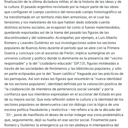
finalización de la última dictadura militar, el de la historia de las ideas y de
la cultura. El pasado argentino revisitado por la mayor parte de las obras
que configuran el cuerpo canónico del renovado campo historiográfico se
ha transformado en un territorio más bien armonioso, en el cual las
tensiones y los malestares de los que habían dado sobrada cuenta
distintos actores sociales, se evaporan tal como si fueran malentendidos,
quedando expulsadas así de la trama del pasado las figuras de las
discontinuidad y del sobresalto. Acompañar, por ejemplo, a Luis Alberto
Romero y Leandro Gutiérrez en sus investigaciones sobre los sectores
populares de Buenos Aires durante el período que se abre con la Primera
Guerra y concluye con el ascenso de Perón, implica sumergirse en un
universo cultural y político donde lo dominante es la presencia del “vecino
responsable” y la del “ciudadano educado” (SP,13), figuras moldeadas a
través de las sociedades de fenómenos y las bibliotecas populares, y sólo
en parte eclipsadas por la del “buen católico” fraguada por las prácticas de
las parroquias. Así son estas las figuras que resumirán la “nueva identidad
de los sectores populares”, identidad definida por la valoración positiva de
“la colaboración de miembros de pertenencia social variada” y por la
confianza que sus miembros expresaban en el accionar del Estado en pos
de su mejora social. Que esta reflexión sobre la cultura y la identidad de los
sectores populares se desenvuelva casi sin diálogo con la lógica de una
escena política fraudulenta y restrictiva – me refiero a la de la década del
´30-, pone de manifiesto el deseo de evitar indagar esa zona problemática
que, seguramente, dejó su huella en ese sector social. Finalmente para
Romero y Gutiérrez la emergencia ya no tan plebeya ni intempestiva del