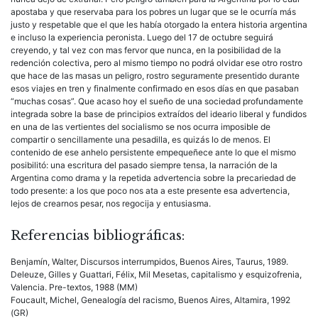
apostaba y que reservaba para los pobres un lugar que se le ocurría más
justo y respetable que el que les había otorgado la entera historia argentina
e incluso la experiencia peronista. Luego del 17 de octubre seguirá
creyendo, y tal vez con mas fervor que nunca, en la posibilidad de la
redención colectiva, pero al mismo tiempo no podrá olvidar ese otro rostro
que hace de las masas un peligro, rostro seguramente presentido durante
esos viajes en tren y finalmente confirmado en esos días en que pasaban
“muchas cosas”. Que acaso hoy el sueño de una sociedad profundamente
integrada sobre la base de principios extraídos del ideario liberal y fundidos
en una de las vertientes del socialismo se nos ocurra imposible de
compartir o sencillamente una pesadilla, es quizás lo de menos. El
contenido de ese anhelo persistente empequeñece ante lo que el mismo
posibilitó: una escritura del pasado siempre tensa, la narración de la
Argentina como drama y la repetida advertencia sobre la precariedad de
todo presente: a los que poco nos ata a este presente esa advertencia,
lejos de crearnos pesar, nos regocija y entusiasma.
Referencias bibliográficas:
Benjamín, Walter, Discursos interrumpidos, Buenos Aires, Taurus, 1989.
Deleuze, Gilles y Guattari, Félix, Mil Mesetas, capitalismo y esquizofrenia,
Valencia. Pre-textos, 1988 (MM)
Foucault, Michel, Genealogía del racismo, Buenos Aires, Altamira, 1992
(GR)