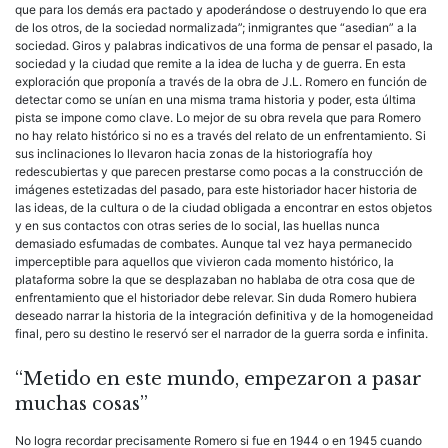
que para los demás era pactado y apoderándose o destruyendo lo que era
de los otros, de la sociedad normalizada”; inmigrantes que “asedian” a la
sociedad. Giros y palabras indicativos de una forma de pensar el pasado, la
sociedad y la ciudad que remite a la idea de lucha y de guerra. En esta
exploración que proponía a través de la obra de J.L. Romero en función de
detectar como se unían en una misma trama historia y poder, esta última
pista se impone como clave. Lo mejor de su obra revela que para Romero
no hay relato histórico si no es a través del relato de un enfrentamiento. Si
sus inclinaciones lo llevaron hacia zonas de la historiografía hoy
redescubiertas y que parecen prestarse como pocas a la construcción de
imágenes estetizadas del pasado, para este historiador hacer historia de
las ideas, de la cultura o de la ciudad obligada a encontrar en estos objetos
y en sus contactos con otras series de lo social, las huellas nunca
demasiado esfumadas de combates. Aunque tal vez haya permanecido
imperceptible para aquellos que vivieron cada momento histórico, la
plataforma sobre la que se desplazaban no hablaba de otra cosa que de
enfrentamiento que el historiador debe relevar. Sin duda Romero hubiera
deseado narrar la historia de la integración definitiva y de la homogeneidad
final, pero su destino le reservó ser el narrador de la guerra sorda e infinita.
“Metido en este mundo, empezaron a pasar
muchas cosas”
No logra recordar precisamente Romero si fue en 1944 o en 1945 cuando