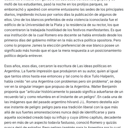
mofó de los estudiantes, pasó la noche en los prolijos parques, se
emborrachó y apedreó con enorme entusiasmo las sedes de los principales
diarios, impidiendo incluso por varios días la publicación de algunos de
ellos. Uno de los blancos preferidos de esta violencia iconoclasta fue el
edificio de la Universidad de la Plata y la residencia de su rector, los que
concentraron la trabajada hostilidad de los festivos manifestantes. Es que
esa institución de la cual Romero era docente se había enrolado desde los
primeros días del gobierno militar en la más activa política opositora. Pero
como lo propone James la elección preferencial de ese blanco posee un
significado más hondo que el que la mera respuesta a un posicionamiento
político dejaría entrever.
Esos años, esos días, cercaron la escritura de Las ideas políticas en
Argentina. La fuerte impresión que produjeron en su autor, quien al igual
que tantos otros hasta ese entonces y tal como lo dice Tulio Halperin,
había creído “en una Argentina con problemas pero sin problema”, se deja
ver en la singular imagen que propuso de la Argentina. Walter Benjamín
proponía que “articular históricamente lo pasado significa adueñarse de un
recuerdo tal y como relumbra en el instante de un peligro”. En cada una de
las imágenes que del pasado argentino hilvanó J.L. Romero destella aún
ese instante de peligro: peligro para esa tradición liberal con la que más
allá de sus fuertes amonestaciones nunca dejó de identificarse y para
aquella sociedad creado bajo su influjo y cuya último capítulo, decadente
pero en más de un aspecto todavía fastuoso, conoció Romero y quizás
nunca dejó de extrañar. Pero peligro también para la Argentina por lo cual