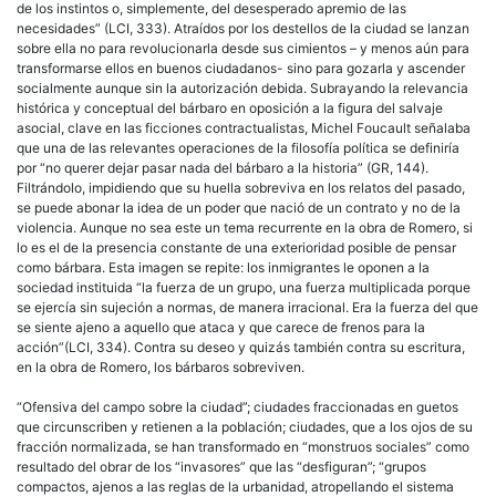
de los instintos o, simplemente, del desesperado apremio de las
necesidades” (LCI, 333). Atraídos por los destellos de la ciudad se lanzan
sobre ella no para revolucionarla desde sus cimientos – y menos aún para
transformarse ellos en buenos ciudadanos- sino para gozarla y ascender
socialmente aunque sin la autorización debida. Subrayando la relevancia
histórica y conceptual del bárbaro en oposición a la figura del salvaje
asocial, clave en las ficciones contractualistas, Michel Foucault señalaba
que una de las relevantes operaciones de la filosofía política se definiría
por “no querer dejar pasar nada del bárbaro a la historia” (GR, 144).
Filtrándolo, impidiendo que su huella sobreviva en los relatos del pasado,
se puede abonar la idea de un poder que nació de un contrato y no de la
violencia. Aunque no sea este un tema recurrente en la obra de Romero, si
lo es el de la presencia constante de una exterioridad posible de pensar
como bárbara. Esta imagen se repite: los inmigrantes le oponen a la
sociedad instituida “la fuerza de un grupo, una fuerza multiplicada porque
se ejercía sin sujeción a normas, de manera irracional. Era la fuerza del que
se siente ajeno a aquello que ataca y que carece de frenos para la
acción”(LCI, 334). Contra su deseo y quizás también contra su escritura,
en la obra de Romero, los bárbaros sobreviven.
“Ofensiva del campo sobre la ciudad”; ciudades fraccionadas en guetos
que circunscriben y retienen a la población; ciudades, que a los ojos de su
fracción normalizada, se han transformado en “monstruos sociales” como
resultado del obrar de los “invasores” que las “desfiguran”; “grupos
compactos, ajenos a las reglas de la urbanidad, atropellando el sistema