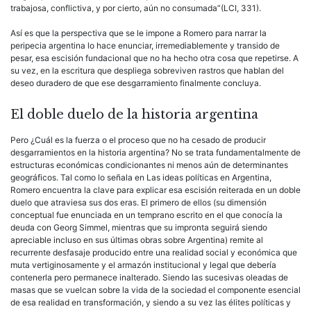
trabajosa, conflictiva, y por cierto, aún no consumada”(LCI, 331).
Así es que la perspectiva que se le impone a Romero para narrar la
peripecia argentina lo hace enunciar, irremediablemente y transido de
pesar, esa escisión fundacional que no ha hecho otra cosa que repetirse. A
su vez, en la escritura que despliega sobreviven rastros que hablan del
deseo duradero de que ese desgarramiento finalmente concluya.
El doble duelo de la historia argentina
Pero ¿Cuál es la fuerza o el proceso que no ha cesado de producir
desgarramientos en la historia argentina? No se trata fundamentalmente de
estructuras económicas condicionantes ni menos aún de determinantes
geográficos. Tal como lo señala en Las ideas políticas en Argentina,
Romero encuentra la clave para explicar esa escisión reiterada en un doble
duelo que atraviesa sus dos eras. El primero de ellos (su dimensión
conceptual fue enunciada en un temprano escrito en el que conocía la
deuda con Georg Simmel, mientras que su impronta seguirá siendo
apreciable incluso en sus últimas obras sobre Argentina) remite al
recurrente desfasaje producido entre una realidad social y económica que
muta vertiginosamente y el armazón institucional y legal que debería
contenerla pero permanece inalterado. Siendo las sucesivas oleadas de
masas que se vuelcan sobre la vida de la sociedad el componente esencial
de esa realidad en transformación, y siendo a su vez las élites políticas y