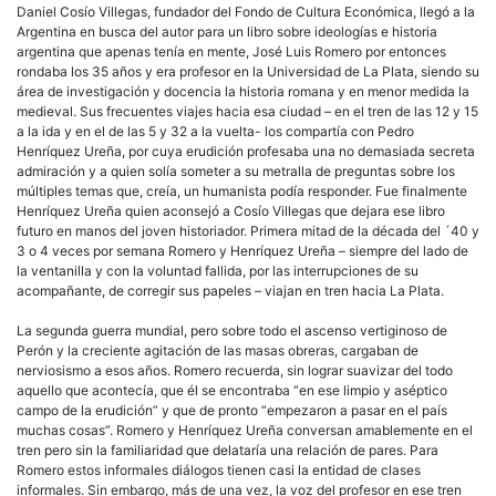
Daniel Cosío Villegas, fundador del Fondo de Cultura Económica, llegó a la
Argentina en busca del autor para un libro sobre ideologías e historia
argentina que apenas tenía en mente, José Luis Romero por entonces
rondaba los 35 años y era profesor en la Universidad de La Plata, siendo su
área de investigación y docencia la historia romana y en menor medida la
medieval. Sus frecuentes viajes hacia esa ciudad – en el tren de las 12 y 15
a la ida y en el de las 5 y 32 a la vuelta- los compartía con Pedro
Henríquez Ureña, por cuya erudición profesaba una no demasiada secreta
admiración y a quien solía someter a su metralla de preguntas sobre los
múltiples temas que, creía, un humanista podía responder. Fue finalmente
Henríquez Ureña quien aconsejó a Cosío Villegas que dejara ese libro
futuro en manos del joven historiador. Primera mitad de la década del ´40 y
3 o 4 veces por semana Romero y Henríquez Ureña – siempre del lado de
la ventanilla y con la voluntad fallida, por las interrupciones de su
acompañante, de corregir sus papeles – viajan en tren hacia La Plata.
La segunda guerra mundial, pero sobre todo el ascenso vertiginoso de
Perón y la creciente agitación de las masas obreras, cargaban de
nerviosismo a esos años. Romero recuerda, sin lograr suavizar del todo
aquello que acontecía, que él se encontraba “en ese limpio y aséptico
campo de la erudición” y que de pronto “empezaron a pasar en el país
muchas cosas”. Romero y Henríquez Ureña conversan amablemente en el
tren pero sin la familiaridad que delataría una relación de pares. Para
Romero estos informales diálogos tienen casi la entidad de clases
informales. Sin embargo, más de una vez, la voz del profesor en ese tren