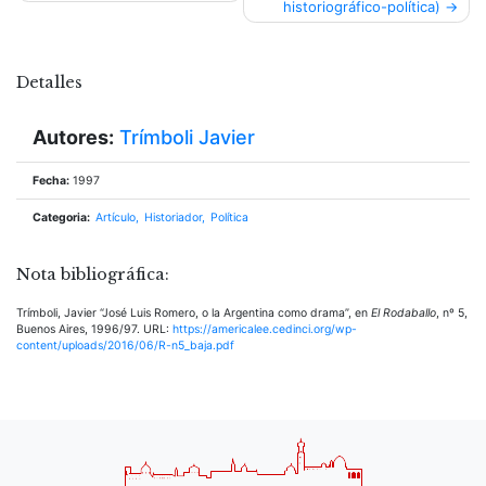
historiográfico-política)
entradas
Detalles
Autores:
Trímboli Javier
Fecha:
1997
Categoria:
Artículo
Historiador
Política
Nota bibliográfica:
Trímboli, Javier “José Luis Romero, o la Argentina como drama”, en
El Rodaballo
, nº 5,
Buenos Aires, 1996/97. URL:
https://americalee.cedinci.org/wp-
content/uploads/2016/06/R-n5_baja.pdf