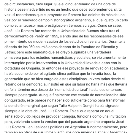
de circunstancias, tuvo lugar. Que el cincuentenario de una obra de
historia pase inadvertido no es un hecho que deba sorprendernos; sí, tal
vez, si recordamos que el proyecto de Romero fue celebrado más de una
vez por el renovado campo historiográfico argentino, el cual gustó ubicarlo
como su antecesor más prestigioso en tiempos aciagos. Como se sabe,
José Luis Romero fue rector de la Universidad de Buenos Aires tras el
derrocamiento de Perón en 1955, siendo uno de los responsables de ese
primer intento de modernización de los estudios universitarios. Durante la
década de los ´60 asumió como decano de la Facultad de Filosofía y
Letras; pero este mandato que se creyó auguraba una verdadera
primavera para los estudios humanísticos y sociales, se vio cruentamente
interrumpido por la intervención a la Universidad llevada a cabo con la
dictadura de Onganía. Si entonces ese proyecto de renovación académica
había sucumbido por el agitado clima político que lo invadía todo, la
generación que se hizo cargo de estas disciplinas universitarias desde el
retorno de la democracia, insistió en que su labor no haría más que llevar a
un feliz término ese deseo de “normalidad cultural” hasta ese entonces
siempre postergado. Aunque finalmente ese estado de normalidad ha sido
conquistado, éste parece no haber sido suficiente como para transformar
la condición marginal que según Tulio Halperin Donghi había signado
siempre a la obra de José Luis Romero. Es así que reparar en aquel
señalado olvido, lejos de provocar congoja, funciona como una invitación
para, volviendo sobre la versión que del pasado argentino proponía José
Luis Romero – en Las ideas políticas en Argentina fundamentalmente, pero
también en otros de sus libros y artículos obre América Latina y Argentina-,