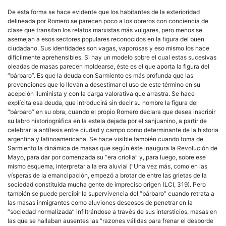
De esta forma se hace evidente que los habitantes de la exterioridad
delineada por Romero se parecen poco a los obreros con conciencia de
clase que transitan los relatos marxistas más vulgares, pero menos se
asemejan a esos sectores populares reconocidos en la figura del buen
ciudadano. Sus identidades son vagas, vaporosas y eso mismo los hace
difícilmente aprehensibles. Si hay un modelo sobre el cual estas sucesivas
oleadas de masas parecen moldearse, éste es el que aporta la figura del
“bárbaro”. Es que la deuda con Sarmiento es más profunda que las
prevenciones que lo llevan a desestimar el uso de este término en su
acepción iluminista y con la carga valorativa que arrastra. Se hace
explícita esa deuda, que introducirá sin decir su nombre la figura del
“bárbaro” en su obra, cuando el propio Romero declara que desea inscribir
su labro historiográfica en la estela dejada por el sanjuanino, a partir de
celebrar la antítesis entre ciudad y campo como determinante de la historia
argentina y latinoamericana. Se hace visible también cuando toma de
Sarmiento la dinámica de masas que según éste inaugura la Revolución de
Mayo, para dar por comenzada su “era criolla” y, para luego, sobre ese
mismo esquema, interpretar a la era aluvial (“Una vez más, como en las
vísperas de la emancipación, empezó a brotar de entre las grietas de la
sociedad constituida mucha gente de impreciso origen (LCI, 319). Pero
también se puede percibir la supervivencia del “bárbaro” cuando retrata a
las masas inmigrantes como aluviones deseosos de penetrar en la
“sociedad normalizada” infiltrándose a través de sus intersticios, masas en
las que se hallaban ausentes las “razones válidas para frenar el desborde