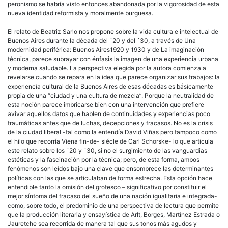
peronismo se habría visto entonces abandonada por la vigorosidad de esta
nueva identidad reformista y moralmente burguesa.
El relato de Beatriz Sarlo nos propone sobre la vida cultura e intelectual de
Buenos Aires durante la década del ´20 y del ´30, a través de Una
modernidad periférica: Buenos Aires1920 y 1930 y de La imaginación
técnica, parece subrayar con énfasis la imagen de una experiencia urbana
y moderna saludable. La perspectiva elegida por la autora comienza a
revelarse cuando se repara en la idea que parece organizar sus trabajos: la
experiencia cultural de la Buenos Aires de esas décadas es básicamente
propia de una “ciudad y una cultura de mezcla”. Porque la neutralidad de
esta noción parece imbricarse bien con una intervención que prefiere
avivar aquellos datos que hablen de continuidades y experiencias poco
traumáticas antes que de luchas, decepciones y fracasos. No es la crisis
de la ciudad liberal -tal como la entendía David Viñas pero tampoco como
el hilo que recorría Viena fin-de- siécle de Carl Schorske- lo que articula
este relato sobre los ´20 y ´30, si no el surgimiento de las vanguardias
estéticas y la fascinación por la técnica; pero, de esta forma, ambos
fenómenos son leídos bajo una clave que ensombrece las determinantes
políticas con las que se articulaban de forma estrecha. Esta opción hace
entendible tanto la omisión del grotesco – significativo por constituir el
mejor síntoma del fracaso del sueño de una nación igualitaria e integrada-
como, sobre todo, el predominio de una perspectiva de lectura que permite
que la producción literaria y ensayística de Arlt, Borges, Martínez Estrada o
Jauretche sea recorrida de manera tal que sus tonos más agudos y