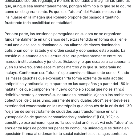
demasiado secreto regocijo, a Romero lo conduce a imaginar las junturas
que, aunque sea momentáneamente, pongan término a lo que se le ocurre
como un desgarramiento. Es que ese “afuera” del Estado no cesa de
insinuarse en la imagen que Romero propone del pasado argentino,
frustrando toda posibilidad de totalidad.
Por otra parte, las tensiones perseguidas en su obra no se organizan
fundamentalmente en un campo de fuerzas tendido en forma dual, en el
cual una clase social dominada o una alianza de clases dominadas
colisionan con el Estado y el orden social y económico establecido. La
tensión que abunda en su lectura discurre preferentemente entre los
marcos institucionales y jurídicos (Estado) y lo que escapa a su soberanía
y, en su reverso, entre esos mismos marcos y lo que su soberanía no
incluye. Conforman ese “afuera” que convive críticamente con el Estado
las masas gauchas que expresaban “la forma extrema de esta actitud
antipolítica y antisocial que aparece en las campañas”; a partir del ´80 lo
habitan los que componen “el nuevo complejo social que no se afincó
definitivamente y conservó su naturaleza inestable, ajena a los problemas
colectivos, de clases unos, puramente individuales otros”; se entrevé esa
exterioridad exacerbada en las metrópolis que después de la crisis del ´30
“dejaron de ser estrictamente ciudades para transformarse en una
yuxtaposición de guetos incomunicados y anómicos” (LCI, 322); lo
constituye ese oxímoron que es “la sociedad anómica”. Así este “afuera” se
encuentra lejos de poder ser pensado como una unidad que se defina en
oposición franca al ordenamiento social existente; sus rasgos centrales