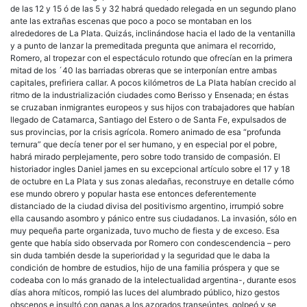
de las 12 y 15 ó de las 5 y 32 habrá quedado relegada en un segundo plano
ante las extrañas escenas que poco a poco se montaban en los
alrededores de La Plata. Quizás, inclinándose hacia el lado de la ventanilla
y a punto de lanzar la premeditada pregunta que animara el recorrido,
Romero, al tropezar con el espectáculo rotundo que ofrecían en la primera
mitad de los ´40 las barriadas obreras que se interponían entre ambas
capitales, prefiriera callar. A pocos kilómetros de La Plata habían crecido al
ritmo de la industrialización ciudades como Berisso y Ensenada; en éstas
se cruzaban inmigrantes europeos y sus hijos con trabajadores que habían
llegado de Catamarca, Santiago del Estero o de Santa Fe, expulsados de
sus provincias, por la crisis agrícola. Romero animado de esa “profunda
ternura” que decía tener por el ser humano, y en especial por el pobre,
habrá mirado perplejamente, pero sobre todo transido de compasión. El
historiador ingles Daniel james en su excepcional artículo sobre el 17 y 18
de octubre en La Plata y sus zonas aledañas, reconstruye en detalle cómo
ese mundo obrero y popular hasta ese entonces deferentemente
distanciado de la ciudad divisa del positivismo argentino, irrumpió sobre
ella causando asombro y pánico entre sus ciudadanos. La invasión, sólo en
muy pequeña parte organizada, tuvo mucho de fiesta y de exceso. Esa
gente que había sido observada por Romero con condescendencia – pero
sin duda también desde la superioridad y la seguridad que le daba la
condición de hombre de estudios, hijo de una familia próspera y que se
codeaba con lo más granado de la intelectualidad argentina-, durante esos
días ahora míticos, rompió las luces del alumbrado público, hizo gestos
obscenos e insultó con ganas a los azorados transeúntes, golpeó y se