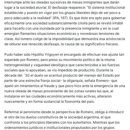
interrumpe ante las oleadas sucesivas de masas inmigrantes que darán
lugar a la sociedad aluvial. El desfasaje reaparece: “El sistema institucional
establecido y puesto en vigor por los grupos liberales dejo de ser poco a
poco adecuado a la realidad” (IPA, 167). Es que éste era apto para gobernar
eficazmente una sociedad substancialmente criolla pero se reveló inhábil
para hacerlo con una inundada por la presencia inmigrante y en la cual
emergían flamantes situaciones económicas y novedosas tensiones de
clase. Así romero colige de la imposibilidad que demuestra esa aristocracia
de obturar ese renacido desfasaje, la causa de su significativo fracaso.
Pudo haber sido Hipólito Yrigoyen el encargado de efectuar ese ajuste tan
esperado por Romero, pero preso su movimiento político de la misma
heterogeneidad y vaguedad ideológica que caracterizaba a las fuerzas
sociales que lo apoyaban, se vio impedido de producirlo. Durante la
década del ´30 el duelo se acentuó producto del manejo del Estado por
parte de una estrecha franja social- la oligarquía, señala Romero- que
apeló sin miramientos al fraude y que poco hizo ante la emergencia de una
nueva oleada de masas proveniente de las zonas rurales las que, al
instalarse en las ciudades económicamente más activas, alteraron
nuevamente y en forma sustancial la fisonomía del país.
Referirse al peronismo desde la perspectiva de Romero, obliga a introducir
el otro de los duelos constitutivos de la sociedad argentina, el que
confronta a los principios liberales con los autoritarios. Mientras que los
ordenamientos jurídicos e institucionales propulsados por los grupos