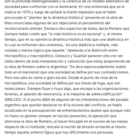
son la profunda heterogeneidad y la carencia de un modelo alternativo de
sociedad para confrontar con el dominante. En una entrevista que se le
realiza en 1976 y luego de señalar la fuerte impresión que le había
provocado el “planteo de la dinámica histórica” presente en la obra de
Marx enunciaba algunas de sus objeciones al pensamiento del
revolucionario alemán. Destaco dos aspectos de éstas; decía Romero que
siempre había creído que “la vida histórica no es racional” y, al mismo
tiempo, que en su opinión la dinámica histórica más que una dialéctica en
la cual se enfrentan dos contrarios, “es una dialéctica múltiple, más
variada y menos lógica que aquella.” Apelando a la distinción entre
micropolítica y macropolítica. Deleuze y Guattari parecen otra vez ser
útiles dentro de esta interpretación y valoración que estoy proponiendo de
la obra de Romero sobre la Argentina: “Se dice equivocadamente (sobre
todo en el marxismo) que una sociedad se define por sus contradicciones.
Pero eso sólo es cierto a gran escala. Desde el punto de vista de la
micropolítica, una sociedad se defina por sus líneas de fuga, que son
moleculares. Siempre fluye o huye algo, que escapa a las organizaciones
binarias, al aparato de resonancia, a la máquina de sobrecodificación”
(MM,220). Si el punto débil de algunas de las interpretaciones del pasado
argentino que querían destacar en él la escena del conflicto, se había
localizado en la presuposición de enfrentamientos duales que aunque más
no fuera un germen siempre se hacían presentes, la operación que
atraviesa la obra de Romero, al hacer hincapié en el exceso de las masas
respecto de lo instituido, rescata la noción de tensión evitando al mismo
tiempo aquella anterior figura que hoy difícilmente nos persuada.