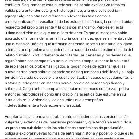
conflicto. Seguramente esta puede ser una senda explicativa también
válida para entender este giro historiográfico, a la que se le podrían
agregar algunas otras de diferentes relevancias tales como la
profesionalización avasallante de los estudios históricos, la débil criticidad
respecto del propio presente y la crisis del marxismo. Pero es en esta
última condición en la que me quiero detener. Es que el marxismo había
aportado una forma de mirar la historia que, a la vez que se alimentaba de
una dimensión utópica que irradiaba criticidad sobre su territorio, obligaba
a tematizar el problema del poder hasta hacer de esta cuestión el nudo del
relato histórico. Profundamente debilitadas las certezas y los deseos que
organizaban esa perspectiva pero, al mismo tiempo, ausente la voluntad
de replantear los problemas ligados al poder, no es de extrañar que las
nueva narraciones sobre el pasado se destaquen por su debilidad y su baja
tensión. Vaciada de esos pilare que la politizaban acaso crispadamente, la
historia puede ganar en matices pero al precio de perder significado y
criticidad. Ciega ante su propia inscripción en campos de fuerzas, podrá
entonces reproducirse como una disciplina aséptica que esfume en su
letra el dolor, la violencia y los ensueños que acompañan
indefectiblemente a toda experiencia social.
Aceptar la insuficiencia del tratamiento del poder que las versiones más
vulgares y extendidas del marxismo proponían y que tendían a reducirlo a
un problema subsidiario de las relaciones económicas de producción,
obliga a explorar nuevas formas de entramar historia y poder, o lo que es lo
mismo, historia y gran política. Y es en el sendero de esta exploración