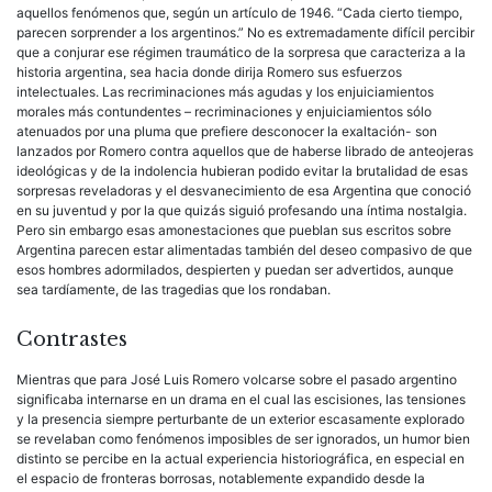
aquellos fenómenos que, según un artículo de 1946. “Cada cierto tiempo,
parecen sorprender a los argentinos.” No es extremadamente difícil percibir
que a conjurar ese régimen traumático de la sorpresa que caracteriza a la
historia argentina, sea hacia donde dirija Romero sus esfuerzos
intelectuales. Las recriminaciones más agudas y los enjuiciamientos
morales más contundentes – recriminaciones y enjuiciamientos sólo
atenuados por una pluma que prefiere desconocer la exaltación- son
lanzados por Romero contra aquellos que de haberse librado de anteojeras
ideológicas y de la indolencia hubieran podido evitar la brutalidad de esas
sorpresas reveladoras y el desvanecimiento de esa Argentina que conoció
en su juventud y por la que quizás siguió profesando una íntima nostalgia.
Pero sin embargo esas amonestaciones que pueblan sus escritos sobre
Argentina parecen estar alimentadas también del deseo compasivo de que
esos hombres adormilados, despierten y puedan ser advertidos, aunque
sea tardíamente, de las tragedias que los rondaban.
Contrastes
Mientras que para José Luis Romero volcarse sobre el pasado argentino
significaba internarse en un drama en el cual las escisiones, las tensiones
y la presencia siempre perturbante de un exterior escasamente explorado
se revelaban como fenómenos imposibles de ser ignorados, un humor bien
distinto se percibe en la actual experiencia historiográfica, en especial en
el espacio de fronteras borrosas, notablemente expandido desde la