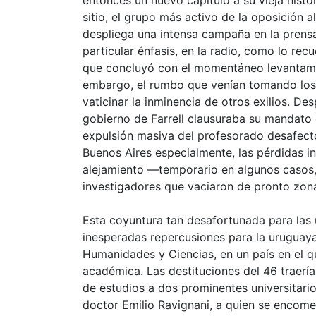
sitio, el grupo más activo de la oposición 
despliega una intensa campaña en la prensa 
particular énfasis, en la radio, como lo rec
que concluyó con el momentáneo levantami
embargo, el rumbo que venían tomando los 
vaticinar la inminencia de otros exilios. De
gobierno de Farrell clausuraba su mandato c
expulsión masiva del profesorado desafecto
Buenos Aires especialmente, las pérdidas in
alejamiento —temporario en algunos casos,
investigadores que vaciaron de pronto zonas
Esta coyuntura tan desafortunada para las
inesperadas repercusiones para la uruguaya
Humanidades y Ciencias, en un país en el q
académica. Las destituciones del 46 traerí
de estudios a dos prominentes universitari
doctor Emilio Ravignani, a quien se encomen