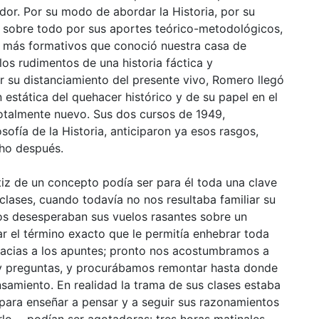
or. Por su modo de abordar la Historia, por su
y sobre todo por sus aportes teórico-metodológicos,
más formativos que conoció nuestra casa de
s rudimentos de una historia fáctica y
 su distanciamiento del presente vivo, Romero llegó
 estática del quehacer histórico y de su papel en el
otalmente nuevo. Sus dos cursos de 1949,
osofía de la Historia, anticiparon ya esos rasgos,
ho después.
tiz de un concepto podía ser para él toda una clave
clases, cuando todavía no nos resultaba familiar su
nos desesperaban sus vuelos rasantes sobre un
ar el término exacto que le permitía enhebrar toda
eacias a los apuntes; pronto nos acostumbramos a
s y preguntas, y procurábamos remontar hasta donde
samiento. En realidad la trama de sus clases estaba
ara enseñar a pensar y a seguir sus razonamientos
rlo— podían ser agotadoras: tres horas matinales