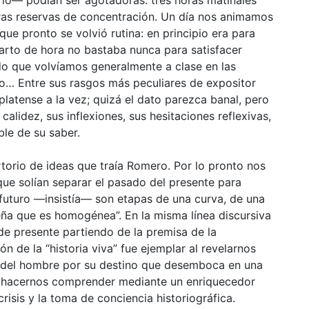
ras reservas de concentración. Un día nos animamos
que pronto se volvió rutina: en principio era para
uarto de hora no bastaba nunca para satisfacer
o que volvíamos generalmente a clase en las
… Entre sus rasgos más peculiares de expositor
platense a la vez; quizá el dato parezca banal, pero
calidez, sus inflexiones, sus hesitaciones reflexivas,
ble de su saber.
rtorio de ideas que traía Romero. Por lo pronto nos
que solían separar el pasado del presente para
 futuro —insistía— son etapas de una curva, de una
seña que es homogénea”. En la misma línea discursiva
de presente partiendo de la premisa de la
ión de la “historia viva” fue ejemplar al revelarnos
s del hombre por su destino que desemboca en una
o hacernos comprender mediante un enriquecedor
crisis y la toma de conciencia historiográfica.