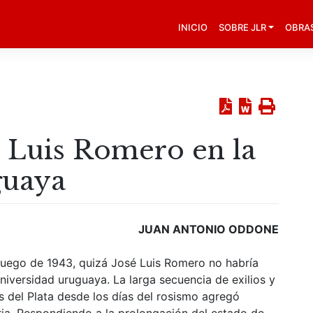
INICIO
SOBRE JLR
OBRA
é Luis Romero en la
guaya
JUAN ANTONIO ODDONE
a luego de 1943, quizá José Luis Romero no habría
Universidad uruguaya. La larga secuencia de exilios y
as del Plata desde los días del rosismo agregó
oria. Respondiendo a la prolongación del estado de