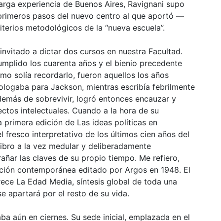
larga experiencia de Buenos Aires, Ravignani supo
primeros pasos del nuevo centro al que aportó —
terios metodológicos de la “nueva escuela”.
vitado a dictar dos cursos en nuestra Facultad.
mplido los cuarenta años y el bienio precedente
mo solía recordarlo, fueron aquellos los años
rologaba para Jackson, mientras escribía febrilmente
además de sobrevivir, logró entonces encauzar y
tos intelectuales. Cuando a la hora de su
a primera edición de Las ideas políticas en
l fresco interpretativo de los últimos cien años del
ibro a la vez medular y deliberadamente
ñar las claves de su propio tiempo. Me refiero,
ución contemporánea editado por Argos en 1948. El
ece La Edad Media, síntesis global de toda una
e apartará por el resto de su vida.
ba aún en ciernes. Su sede inicial, emplazada en el