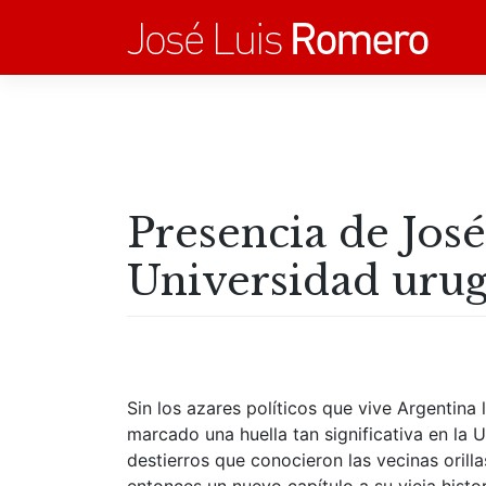
Saltar
al
contenido
Presencia de Jos
Universidad uru
Sin los azares políticos que vive Argentin
marcado una huella tan significativa en la 
destierros que conocieron las vecinas orill
entonces un nuevo capítulo a su vieja hist