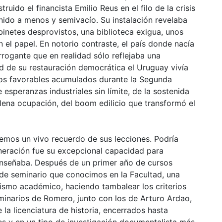
ruido el financista Emilio Reus en el filo de la crisis
nido a menos y semivacío. Su instalación revelaba
binetes desprovistos, una biblioteca exigua, unos
n el papel. En notorio contraste, el país donde nacía
rrogante que en realidad sólo reflejaba una
ud de su restauración democrática el Uruguay vivía
dos favorables acumulados durante la Segunda
esperanzas industriales sin límite, de la sostenida
 plena ocupación, del boom edilicio que transformó el
mos un vivo recuerdo de sus lecciones. Podría
neración fue su excepcional capacidad para
 enseñaba. Después de un primer año de cursos
 de seminario que conocimos en la Facultad, una
ismo académico, haciendo tambalear los criterios
seminarios de Romero, junto con los de Arturo Ardao,
la licenciatura de historia, encerrados hasta
es y en un tipo de investigación documentalista más