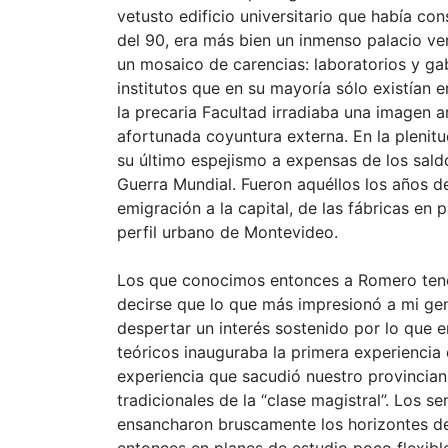
vetusto edificio universitario que había const
del 90, era más bien un inmenso palacio ve
un mosaico de carencias: laboratorios y ga
institutos que en su mayoría sólo existían e
la precaria Facultad irradiaba una imagen a
afortunada coyuntura externa. En la plenit
su último espejismo a expensas de los sal
Guerra Mundial. Fueron aquéllos los años de 
emigración a la capital, de las fábricas en
perfil urbano de Montevideo.
Los que conocimos entonces a Romero tene
decirse que lo que más impresionó a mi ge
despertar un interés sostenido por lo que
teóricos inauguraba la primera experiencia
experiencia que sacudió nuestro provincian
tradicionales de la “clase magistral”. Los 
ensancharon bruscamente los horizontes de 
entonces en planes de estudio poco flexibl