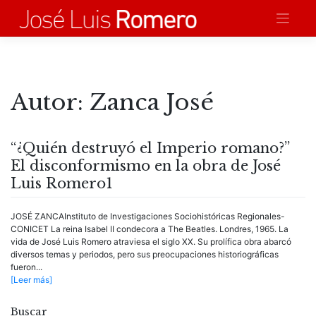
Saltar
al
contenido
Autor:
Zanca José
“¿Quién destruyó el Imperio romano?”
El disconformismo en la obra de José
Luis Romero
1
JOSÉ ZANCAInstituto de Investigaciones Sociohistóricas Regionales-
CONICET La reina Isabel II condecora a The Beatles. Londres, 1965. La
vida de José Luis Romero atraviesa el siglo XX. Su prolífica obra abarcó
diversos temas y periodos, pero sus preocupaciones historiográficas
fueron...
[Leer más]
Buscar