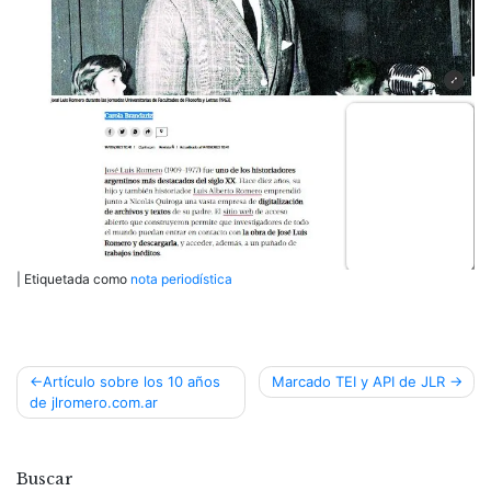
|
Etiquetada como
nota periodística
Navegación
Artículo sobre los 10 años
Marcado TEI y API de JLR
de jlromero.com.ar
de
entradas
Buscar