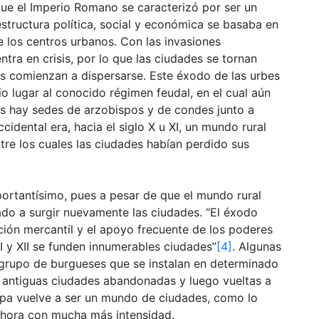
que el Imperio Romano se caracterizó por ser un
tructura política, social y económica se basaba en
e los centros urbanos. Con las invasiones
tra en crisis, por lo que las ciudades se tornan
res comienzan a dispersarse. Este éxodo de las urbes
io lugar al conocido régimen feudal, en el cual aún
ues hay sedes de arzobispos y de condes junto a
cidental era, hacia el siglo X u XI, un mundo rural
tre los cuales las ciudades habían perdido sus
mportantísimo, pues a pesar de que el mundo rural
do a surgir nuevamente las ciudades. “El éxodo
ación mercantil y el apoyo frecuente de los poderes
XI y XII se funden innumerables ciudades”
[4]
. Algunas
n grupo de burgueses que se instalan en determinado
e antiguas ciudades abandonadas y luego vueltas a
opa vuelve a ser un mundo de ciudades, como lo
ahora con mucha más intensidad.