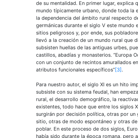
de su mentalidad. En primer lugar, explica 
mundo típicamente urbano, donde toda la es
la dependencia del ámbito rural respecto d
germánicas durante el siglo V este mundo en
sitios peligrosos y, por ende, sus poblado
llevó a la creación de un mundo rural que d
subsisten huellas de las antiguas urbes, p
castillos, abadías y monasterios. “Europa Oc
con un conjunto de recintos amurallados en
atributos funcionales específicos”
[3]
.
Para nuestro autor, el siglo XI es un hito i
subsiste con su sistema feudal, han empeza
rural, el desarrollo demográfico, la reactiv
existentes, todo hace que entre los siglos 
surgirán por decisión política, otras por u
sitio, otras de modo espontáneo y otras d
poblar. En este proceso de dos siglos, Eur
había sido durante la época romana, pero 