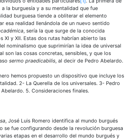
ndividuos o entidades particulares
[1]
. La primera de
 a la burguesía y a su mentalidad que fue
lidad burguesa tiende a obliterar el elemento
zar esa realidad llenándola de un nuevo sentido
académica
, sería la que surge de la conocida
s XI y XII. Estas dos rutas habrían abierto las
del nominalismo que suprimirían la idea de universal
al son las cosas concretas, sensibles, y que los
caso
sermo praedicabilis
, al decir de Pedro Abelardo.
omero hemos propuesto un dispositivo que incluye los
talidad. 2- La Querella de los universales. 3- Pedro
 Abelardo. 5. Consideraciones finales.
esa
, José Luis Romero identifica al mundo burgués
o se fue configurando desde la revolución burguesa
 varias etapas en el desarrollo del mundo burgués y