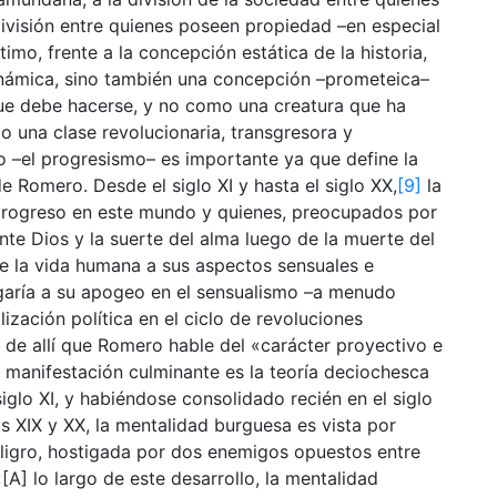
división entre quienes poseen propiedad –en especial
timo, frente a la concepción estática de la historia,
dinámica, sino también una concepción –prometeica–
e debe hacerse, y no como una creatura que ha
 una clase revolucionaria, transgresora y
o –el progresismo– es importante ya que define la
de Romero. Desde el siglo XI y hasta el siglo XX,
[9]
la
 progreso en este mundo y quienes, preocupados por
ente Dios y la suerte del alma luego de la muerte del
e la vida humana a sus aspectos sensuales e
garía a su apogeo en el sensualismo –a menudo
alización política en el ciclo de revoluciones
 de allí que Romero hable del «carácter proyectivo e
 manifestación culminante es la teoría deciochesca
glo XI, y habiéndose consolidado recién en el siglo
os XIX y XX, la mentalidad burguesa es vista por
gro, hostigada por dos enemigos opuestos entre
 «[A] lo largo de este desarrollo, la mentalidad