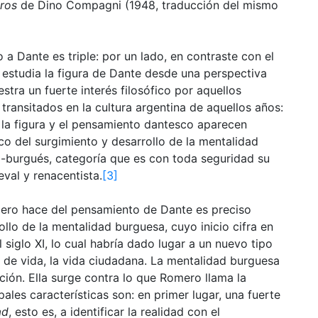
gros
de Dino Compagni (1948, traducción del mismo
a Dante es triple: por un lado, en contraste con el
studia la figura de Dante desde una perspectiva
stra un fuerte interés filosófico por aquellos
ansitados en la cultura argentina de aquellos años:
o, la figura y el pensamiento dantesco aparecen
co del surgimiento y desarrollo de la mentalidad
o-burgués, categoría que es con toda seguridad su
eval y renacentista.
[3]
ero hace del pensamiento de Dante es preciso
ollo de la mentalidad burguesa, cuyo inicio cifra en
l siglo XI, lo cual habría dado lugar a un nuevo tipo
de vida, la vida ciudadana. La mentalidad burguesa
ón. Ella surge contra lo que Romero llama la
ales características son: en primer lugar, una fuerte
ad
, esto es, a identificar la realidad con el