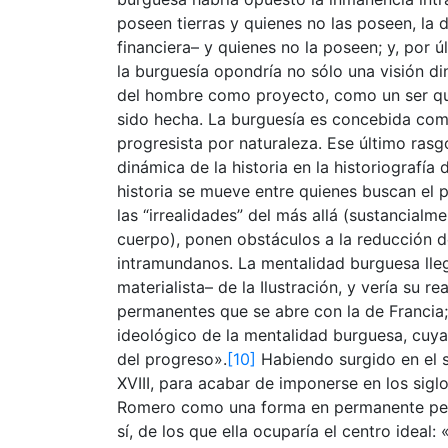
poseen tierras y quienes no las poseen, la 
financiera– y quienes no la poseen; y, por úl
la burguesía opondría no sólo una visión 
del hombre como proyecto, como un ser qu
sido hecha. La burguesía es concebida como
progresista por naturaleza. Ese último rasg
dinámica de la historia en la historiografía 
historia se mueve entre quienes buscan el
las “irrealidades” del más allá (sustancialm
cuerpo), ponen obstáculos a la reducción d
intramundanos. La mentalidad burguesa lle
materialista– de la Ilustración, y vería su re
permanentes que se abre con la de Francia;
ideológico de la mentalidad burguesa, cuya
del progreso».
[10]
Habiendo surgido en el si
XVIII, para acabar de imponerse en los sigl
Romero como una forma en permanente peli
sí, de los que ella ocuparía el centro ideal: