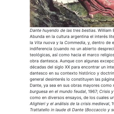
Dante huyendo de las tres bestias
. William
Abunda en la cultura argentina el interés lit
la
Vita nuova
y la
Commedia
, y, dentro de
indiferencia (cuando no un abierto desprecio
teológicas, así como hacia el marco religios
obra dantesca. Aunque con algunas excepc
décadas del siglo XX para encontrar un in
dantesco en su contexto histórico y doctri
general desinterés lo constituyen las págin
Dante, ya sea en sus obras mayores como m
burguesa en el mundo feudal
, 1967;
Crisis 
como en diversos ensayos, de los cuales u
Alighieri y el análisis de la crisis medieval
, 
Trattatello in laude di Dante
(
Boccaccio y 