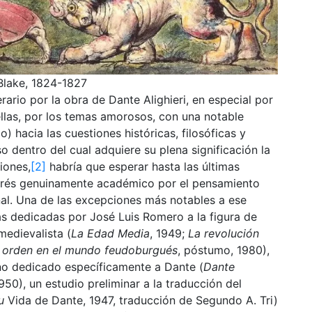
 Blake, 1824-1827
erario por la obra de Dante Alighieri, en especial por
 ellas, por los temas amorosos, con una notable
) hacia las cuestiones históricas, filosóficas y
o dentro del cual adquiere su plena significación la
iones,
[2]
habría que esperar hasta las últimas
terés genuinamente académico por el pensamiento
nal. Una de las excepciones más notables a ese
as dedicadas por José Luis Romero a la figura de
edievalista (
La Edad Media
, 1949;
La revolución
y orden en el mundo feudoburgués
, póstumo, 1980),
no dedicado específicamente a Dante (
Dante
1950), un estudio preliminar a la traducción del
su
Vida de Dante, 1947, traducción de Segundo A. Tri)