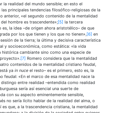
r la realidad del mundo sensible; en esto el
as principales tendencias filosófico-religiosas de la
lo anterior, «el segundo contenido de la mentalidad
no del hombre es trascendente»;
[5]
la tercera
o es, la idea –de origen ahora aristotélico– de que
grada por los que tienen y los que no tienen»,
[6]
en
esión de la tierra; la última y decisiva característica
ural y socioeconómica, como estática: «la vida
 histórica cambiante sino como una especie de
 proyecto».
[7]
Romero considera que la mentalidad
atro contenidos de la mentalidad cristiano feudal,
 está ya
in nuce
el resto– es el primero, esto es, la
ano feudal: «En el marco de esa mentalidad nace la
 distingo entre realidad –entendida como realidad
burguesa sería así esencial una suerte de
icada con su aspecto eminentemente sensible,
 no sería lícito hablar de la realidad del alma, o
sí es que, a la trascendencia cristiana, la mentalidad
amundana; a la división de la sociedad entre quienes