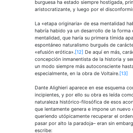
burguesa ha estado siempre hostigada, prim
aristocratizante, y luego por el disconform
La «etapa originaria» de esa mentalidad habr
habría habido ya un desarrollo de la forma
mentalidad, que haría su primera tímida apa
espontáneo naturalismo burgués de carácte
«efusión erótica».
[12]
De aquí en más, caráct
concepción inmanentista de la historia y s
un modo siempre más autoconsciente hasta a
especialmente, en la obra de Voltaire.
[13]
Dante Alighieri aparece en ese esquema co
incipientes, y por ello su obra es leída co
naturaleza histórico-filosófica de esos ac
que lentamente genera e impone un nuevo 
queriendo utópicamente recuperar el orden
pasar por alto la paradoja– eran sin emba
escribe: