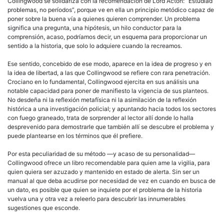
Collingwood se solidariza con la recomendación de Lord Acton: “Estudiad
problemas, no períodos”, porque ve en ella un principio metódico capaz de
poner sobre la buena vía a quienes quieren comprender. Un problema
significa una pregunta, una hipótesis, un hilo conductor para la
comprensión, acaso, podríamos decir, un esquema para proporcionar un
sentido a la historia, que solo lo adquiere cuando la recreamos.
Ese sentido, concebido de ese modo, aparece en la idea de progreso y en
la idea de libertad, a las que Collingwood se refiere con rara penetración.
Crociano en lo fundamental, Collingwood ejercita en sus análisis una
notable capacidad para poner de manifiesto la vigencia de sus planteos.
No desdeña ni la reflexión metafísica ni la asimilación de la reflexión
histórica a una investigación policial; y apuntando hacia todos los sectores
con fuego graneado, trata de sorprender al lector allí donde lo halla
desprevenido para demostrarle que también allí se descubre el problema y
puede plantearse en los términos que él prefiere.
Por esta peculiaridad de su método —y acaso de su personalidad—
Collingwood ofrece un libro recomendable para quien ame la vigilia, para
quien quiera ser azuzado y mantenido en estado de alerta. Sin ser un
manual al que deba acudirse por necesidad de vez en cuando en busca de
un dato, es posible que quien se inquiete por el problema de la historia
vuelva una y otra vez a releerlo para descubrir las innumerables
sugestiones que esconde.