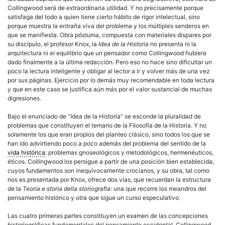
Collingwood será de extraordinaria utilidad. Y no precisamente porque
satisfaga del todo a quien tiene cierto hábito de rigor intelectual, sino
porque muestra la entraña viva del problema y los múltiples senderos en
que se manifiesta. Obra póstuma, compuesta con materiales dispares por
su discípulo, el profesor Knox, la
Idea de la Historia
no presenta ni la
arquitectura ni el equilibrio que un pensador como Collingwood hubiera
dado finalmente a la última redacción. Pero eso no hace sino dificultar un
poco la lectura inteligente y obligar al lector a ir y volver más de una vez
por sus páginas. Ejercicio por lo demás muy recomendable en toda lectura
y que en este caso se justifica aún más por el valor sustancial de muchas
digresiones.
Bajo el enunciado de “Idea de la Historia” se esconde la pluralidad de
problemas que constituyen el temario de la Filosofía de la Historia. Y no
solamente los que eran propios del planteo clásico, sino todos los que se
han ido advirtiendo poco a poco además del problema del sentido de la
vida histórica
: problemas gnoseológicos y metodológicos, hermenéuticos,
éticos. Collingwood los persigue a partir de una posición bien establecida,
cuyos fundamentos son inequívocamente crocianos, y su obra, tal como
nos es presentada por Knox, ofrece dos vías, que recuerdan la estructura
de la
Teoria e storia della storiografia
: una que recorre los meandros del
pensamiento histórico y otra que sigue un curso especulativo.
Las cuatro primeras partes constituyen un examen de las concepciones
historiográficas fundamentales del pensamiento occidental. Collingwood