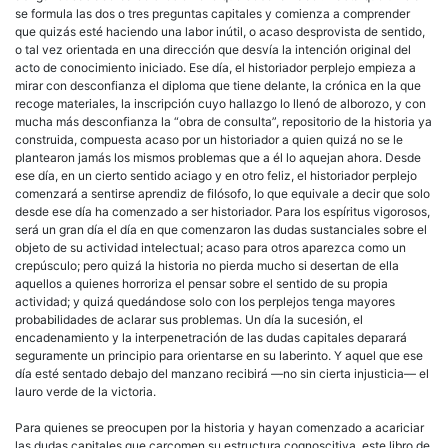
se formula las dos o tres preguntas capitales y comienza a comprender
que quizás esté haciendo una labor inútil, o acaso desprovista de sentido,
o tal vez orientada en una dirección que desvía la intención original del
acto de conocimiento iniciado. Ese día, el historiador perplejo empieza a
mirar con desconfianza el diploma que tiene delante, la crónica en la que
recoge materiales, la inscripción cuyo hallazgo lo llenó de alborozo, y con
mucha más desconfianza la “obra de consulta”, repositorio de la historia ya
construida, compuesta acaso por un historiador a quien quizá no se le
plantearon jamás los mismos problemas que a él lo aquejan ahora. Desde
ese día, en un cierto sentido aciago y en otro feliz, el historiador perplejo
comenzará a sentirse aprendiz de filósofo, lo que equivale a decir que solo
desde ese día ha comenzado a ser historiador. Para los espíritus vigorosos,
será un gran día el día en que comenzaron las dudas sustanciales sobre el
objeto de su actividad intelectual; acaso para otros aparezca como un
crepúsculo; pero quizá la historia no pierda mucho si desertan de ella
aquellos a quienes horroriza el pensar sobre el sentido de su propia
actividad; y quizá quedándose solo con los perplejos tenga mayores
probabilidades de aclarar sus problemas. Un día la sucesión, el
encadenamiento y la interpenetración de las dudas capitales deparará
seguramente un principio para orientarse en su laberinto. Y aquel que ese
día esté sentado debajo del manzano recibirá —no sin cierta injusticia— el
lauro verde de la victoria.
Para quienes se preocupen por la historia y hayan comenzado a acariciar
las dudas capitales que carcomen su estructura cognoscitiva, este libro de