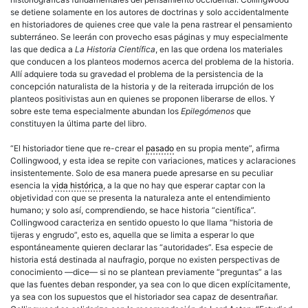
se detiene solamente en los autores de doctrinas y solo accidentalmente
en historiadores de quienes cree que vale la pena rastrear el pensamiento
subterráneo. Se leerán con provecho esas páginas y muy especialmente
las que dedica a
La Historia Científica
, en las que ordena los materiales
que conducen a los planteos modernos acerca del problema de la historia.
Allí adquiere toda su gravedad el problema de la persistencia de la
concepción naturalista de la historia y de la reiterada irrupción de los
planteos positivistas aun en quienes se proponen liberarse de ellos. Y
sobre este tema especialmente abundan los
Epilegómenos
que
constituyen la última parte del libro.
“El historiador tiene que re-crear el
pasado
en su propia mente”, afirma
Collingwood, y esta idea se repite con variaciones, matices y aclaraciones
insistentemente. Solo de esa manera puede apresarse en su peculiar
esencia la
vida histórica
, a la que no hay que esperar captar con la
objetividad con que se presenta la naturaleza ante el entendimiento
humano; y solo así, comprendiendo, se hace historia “científica”.
Collingwood caracteriza en sentido opuesto lo que llama “historia de
tijeras y engrudo”, esto es, aquella que se limita a esperar lo que
espontáneamente quieren declarar las “autoridades”. Esa especie de
historia está destinada al naufragio, porque no existen perspectivas de
conocimiento —dice— si no se plantean previamente “preguntas” a las
que las fuentes deban responder, ya sea con lo que dicen explícitamente,
ya sea con los supuestos que el historiador sea capaz de desentrañar.