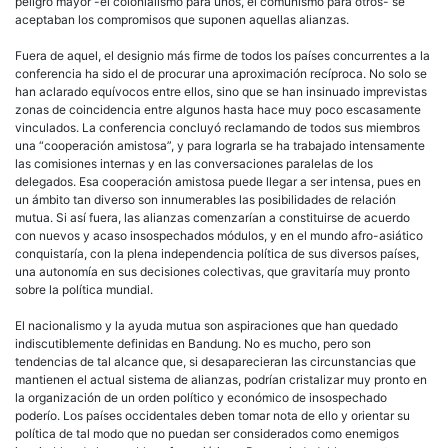
peligro mayor -el colonialismo para unos, el comunismo para otros- se
aceptaban los compromisos que suponen aquellas alianzas.
Fuera de aquel, el designio más firme de todos los países concurrentes a la
conferencia ha sido el de procurar una aproximación recíproca. No solo se
han aclarado equívocos entre ellos, sino que se han insinuado imprevistas
zonas de coincidencia entre algunos hasta hace muy poco escasamente
vinculados. La conferencia concluyó reclamando de todos sus miembros
una “cooperación amistosa”, y para lograrla se ha trabajado intensamente
las comisiones internas y en las conversaciones paralelas de los
delegados. Esa cooperación amistosa puede llegar a ser intensa, pues en
un ámbito tan diverso son innumerables las posibilidades de relación
mutua. Si así fuera, las alianzas comenzarían a constituirse de acuerdo
con nuevos y acaso insospechados módulos, y en el mundo afro-asiático
conquistaría, con la plena independencia política de sus diversos países,
una autonomía en sus decisiones colectivas, que gravitaría muy pronto
sobre la política mundial.
El nacionalismo y la ayuda mutua son aspiraciones que han quedado
indiscutiblemente definidas en Bandung. No es mucho, pero son
tendencias de tal alcance que, si desaparecieran las circunstancias que
mantienen el actual sistema de alianzas, podrían cristalizar muy pronto en
la organización de un orden político y económico de insospechado
poderío. Los países occidentales deben tomar nota de ello y orientar su
política de tal modo que no puedan ser considerados como enemigos