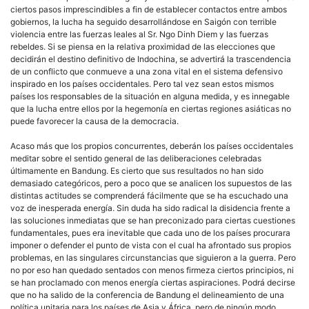
ciertos pasos imprescindibles a fin de establecer contactos entre ambos
gobiernos, la lucha ha seguido desarrollándose en Saigón con terrible
violencia entre las fuerzas leales al Sr. Ngo Dinh Diem y las fuerzas
rebeldes. Si se piensa en la relativa proximidad de las elecciones que
decidirán el destino definitivo de Indochina, se advertirá la trascendencia
de un conflicto que conmueve a una zona vital en el sistema defensivo
inspirado en los países occidentales. Pero tal vez sean estos mismos
países los responsables de la situación en alguna medida, y es innegable
que la lucha entre ellos por la hegemonía en ciertas regiones asiáticas no
puede favorecer la causa de la democracia.
Acaso más que los propios concurrentes, deberán los países occidentales
meditar sobre el sentido general de las deliberaciones celebradas
últimamente en Bandung. Es cierto que sus resultados no han sido
demasiado categóricos, pero a poco que se analicen los supuestos de las
distintas actitudes se comprenderá fácilmente que se ha escuchado una
voz de inesperada energía. Sin duda ha sido radical la disidencia frente a
las soluciones inmediatas que se han preconizado para ciertas cuestiones
fundamentales, pues era inevitable que cada uno de los países procurara
imponer o defender el punto de vista con el cual ha afrontado sus propios
problemas, en las singulares circunstancias que siguieron a la guerra. Pero
no por eso han quedado sentados con menos firmeza ciertos principios, ni
se han proclamado con menos energía ciertas aspiraciones. Podrá decirse
que no ha salido de la conferencia de Bandung el delineamiento de una
política unitaria para los países de Asia y África, pero de ningún modo