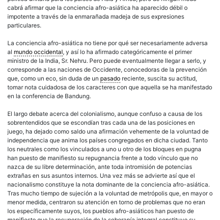
cabrá afirmar que la conciencia afro-asiática ha aparecido débil o
impotente a través de la enmarañada madeja de sus expresiones
particulares.
La conciencia afro-asiática no tiene por qué ser necesariamente adversa
al
mundo occidental
, y así lo ha afirmado categóricamente el primer
ministro de la India, Sr. Nehru. Pero puede eventualmente llegar a serlo, y
corresponde a las naciones de Occidente, conocedoras de la prevención
que, como un eco, sin duda de un
pasado
reciente, suscita su actitud,
tomar nota cuidadosa de los caracteres con que aquella se ha manifestado
en la conferencia de Bandung.
El largo debate acerca del colonialismo, aunque confuso a causa de los
sobrentendidos que se escondían tras cada una de las posiciones en
juego, ha dejado como saldo una afirmación vehemente de la voluntad de
independencia que anima los países congregados en dicha ciudad. Tanto
los neutrales como los vinculados a uno u otro de los bloques en pugna
han puesto de manifiesto su repugnancia frente a todo vínculo que no
nazca de su libre determinación, ante toda intromisión de potencias
extrañas en sus asuntos internos. Una vez más se advierte así que el
nacionalismo constituye la nota dominante de la conciencia afro-asiática.
Tras mucho tiempo de sujeción a la voluntad de metrópolis que, en mayor o
menor medida, centraron su atención en torno de problemas que no eran
los específicamente suyos, los pueblos afro-asiáticos han puesto de
manifiesto que la recuperación de la soberanía integral constituye su