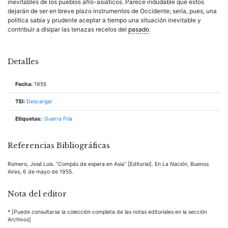
inevitables de los pueblos afro-asiáticos. Parece indudable que estos
dejarán de ser en breve plazo instrumentos de Occidente; sería, pues, una
política sabia y prudente aceptar a tiempo una situación inevitable y
contribuir a disipar las tenazas recelos del
pasado
.
Detalles
Fecha:
1955
TEI:
Descargar
Etiquetas:
Guerra Fría
Referencias Bibliográficas
Romero, José Luis. “Compás de espera en Asia” [Editorial]. En
La Nación
, Buenos
Aires, 6 de mayo de 1955.
Nota del editor
* [Puede consultarse la colección completa de las notas editoriales en la sección
Archivos]