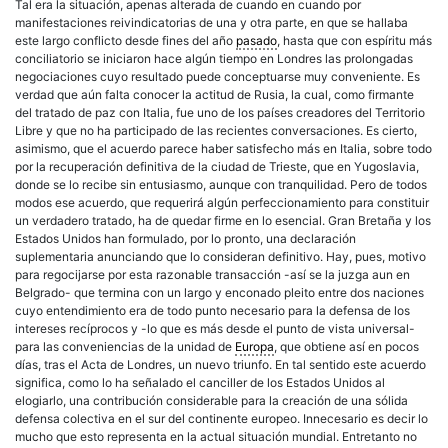
Tal era la situación, apenas alterada de cuando en cuando por
manifestaciones reivindicatorias de una y otra parte, en que se hallaba
este largo conflicto desde fines del año
pasado
, hasta que con espíritu más
conciliatorio se iniciaron hace algún tiempo en Londres las prolongadas
negociaciones cuyo resultado puede conceptuarse muy conveniente. Es
verdad que aún falta conocer la actitud de Rusia, la cual, como firmante
del tratado de paz con Italia, fue uno de los países creadores del Territorio
Libre y que no ha participado de las recientes conversaciones. Es cierto,
asimismo, que el acuerdo parece haber satisfecho más en Italia, sobre todo
por la recuperación definitiva de la ciudad de Trieste, que en Yugoslavia,
donde se lo recibe sin entusiasmo, aunque con tranquilidad. Pero de todos
modos ese acuerdo, que requerirá algún perfeccionamiento para constituir
un verdadero tratado, ha de quedar firme en lo esencial. Gran Bretaña y los
Estados Unidos han formulado, por lo pronto, una declaración
suplementaria anunciando que lo consideran definitivo. Hay, pues, motivo
para regocijarse por esta razonable transacción -así se la juzga aun en
Belgrado- que termina con un largo y enconado pleito entre dos naciones
cuyo entendimiento era de todo punto necesario para la defensa de los
intereses recíprocos y -lo que es más desde el punto de vista universal-
para las conveniencias de la unidad de
Europa
, que obtiene así en pocos
días, tras el Acta de Londres, un nuevo triunfo. En tal sentido este acuerdo
significa, como lo ha señalado el canciller de los Estados Unidos al
elogiarlo, una contribución considerable para la creación de una sólida
defensa colectiva en el sur del continente europeo. Innecesario es decir lo
mucho que esto representa en la actual situación mundial. Entretanto no