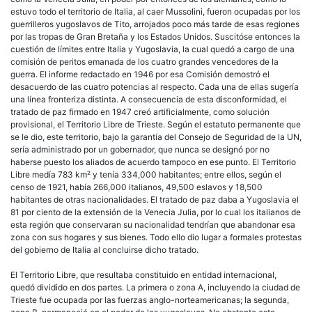
estuvo todo el territorio de Italia, al caer Mussolini, fueron ocupadas por los
guerrilleros yugoslavos de Tito, arrojados poco más tarde de esas regiones
por las tropas de Gran Bretaña y los Estados Unidos. Suscitóse entonces la
cuestión de límites entre Italia y Yugoslavia, la cual quedó a cargo de una
comisión de peritos emanada de los cuatro grandes vencedores de la
guerra. El informe redactado en 1946 por esa Comisión demostró el
desacuerdo de las cuatro potencias al respecto. Cada una de ellas sugería
una línea fronteriza distinta. A consecuencia de esta disconformidad, el
tratado de paz firmado en 1947 creó artificialmente, como solución
provisional, el Territorio Libre de Trieste. Según el estatuto permanente que
se le dio, este territorio, bajo la garantía del Consejo de Seguridad de la UN,
sería administrado por un gobernador, que nunca se designó por no
haberse puesto los aliados de acuerdo tampoco en ese punto. El Territorio
Libre medía 783 km² y tenía 334,000 habitantes; entre ellos, según el
censo de 1921, había 266,000 italianos, 49,500 eslavos y 18,500
habitantes de otras nacionalidades. El tratado de paz daba a Yugoslavia el
81 por ciento de la extensión de la Venecia Julia, por lo cual los italianos de
esta región que conservaran su nacionalidad tendrían que abandonar esa
zona con sus hogares y sus bienes. Todo ello dio lugar a formales protestas
del gobierno de Italia al concluirse dicho tratado.
El Territorio Libre, que resultaba constituido en entidad internacional,
quedó dividido en dos partes. La primera o zona A, incluyendo la ciudad de
Trieste fue ocupada por las fuerzas anglo-norteamericanas; la segunda,