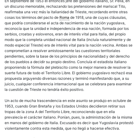
En septiembre de 1953 el entonces jefe del gobierno italiano, Sr. Pella, en
un discurso memorable, rechazando las pretensiones del mariscal Tito,
reafirmaba una vez más la italianidad de Trieste, recordando entre otras
cosas los términos del pacto de
Roma
de 1918, una de cuyas cláusulas,
que podría considerarse el acta de nacimiento de la nación yugoslava,
reconocía que la unidad e independencia de esa nación, formada por los
serbios, croatas y eslovenos, eran de interés vital para Italia, del propio
modo que la completa unidad nacional de Italia (incluía naturalmente y de
modo especial Trieste) era de interés vital para la nación vecina. Ambas se
comprometían a resolver amistosamente las cuestiones territoriales
pendientes, sobre la base de los principios de nacionalidad y del derecho
de los pueblos a decidir su propio destino. Concluía el estadista italiano
proponiendo la fórmula del plebiscito como la mejor manera de resolver la
suerte futura de todo el Territorio Libre. El gobierno yugoslavo rechazó esa
propuesta arguyendo diversas razones y terminó manifestando que, a su
juicio, cualquier conferencia internacional que se celebrara para examinar
la cuestión de Trieste no tendría éxito positivo.
Un acto de mucha trascendencia en este asunto se produjo en octubre de
1953, cuando Gran Bretaña y los Estados Unidos decidieron retirar sus
tropas de la zona A del Territorio Libre, reconociendo que en ella
prevalecía el carácter italiano. Ponían, pues, la administración de la misma
en manos del gobierno de Italia. Excusado es decir que Yugoslavia protestó
violentamente contra esta medida, que no llegó a hacerse efectiva.