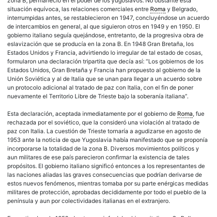
zona B, permaneció en el poder de los yugoslavos. No obstante esta
situación equívoca, las relaciones comerciales entre
Roma
y Belgrado,
interrumpidas antes, se restablecieron en 1947, concluyéndose un acuerdo
de intercambios en general, al que siguieron otros en 1949 y en 1950. El
gobierno italiano seguía quejándose, entretanto, de la progresiva obra de
eslavización que se producía en la zona B. En 1948 Gran Bretaña, los
Estados Unidos y Francia, advirtiendo lo irregular de tal estado de cosas,
formularon una declaración tripartita que decía así: “Los gobiernos de los
Estados Unidos, Gran Bretaña y Francia han propuesto al gobierno de la
Unión Soviética y al de Italia que se unan para llegar a un acuerdo sobre
un protocolo adicional al tratado de paz con Italia, con el fin de poner
nuevamente el Territorio Libre de Trieste bajo la soberanía italiana”.
Esta declaración, aceptada inmediatamente por el gobierno de
Roma
, fue
rechazada por el soviético, que la consideró una violación al tratado de
paz con Italia. La cuestión de Trieste tornaría a agudizarse en agosto de
1953 ante la noticia de que Yugoslavia había manifestado que se proponía
incorporarse la totalidad de la zona B. Diversos movimientos políticos y
aun militares de ese país parecieron confirmar la existencia de tales
propósitos. El gobierno italiano significó entonces a los representantes de
las naciones aliadas las graves consecuencias que podrían derivarse de
estos nuevos fenómenos, mientras tomaba por su parte enérgicas medidas
militares de protección, aprobadas decididamente por todo el pueblo de la
península y aun por colectividades italianas en el extranjero.