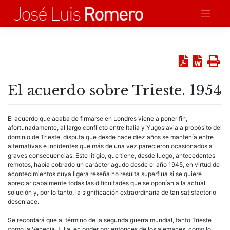
Saltar
al
contenido
El acuerdo sobre Trieste. 1954
El acuerdo que acaba de firmarse en Londres viene a poner fin,
afortunadamente, al largo conflicto entre Italia y Yugoslavia a propósito del
dominio de Trieste, disputa que desde hace diez años se mantenía entre
alternativas e incidentes que más de una vez parecieron ocasionados a
graves consecuencias. Este litigio, que tiene, desde luego, antecedentes
remotos, había cobrado un carácter agudo desde el año 1945, en virtud de
acontecimientos cuya ligera reseña no resulta superflua si se quiere
apreciar cabalmente todas las dificultades que se oponían a la actual
solución y, por lo tanto, la significación extraordinaria de tan satisfactorio
desenlace.
Se recordará que al término de la segunda guerra mundial, tanto Trieste
como la Venecia Julia, en poder por entonces de los alemanes, como lo