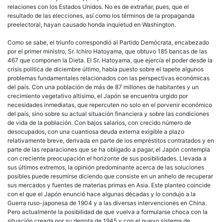
relaciones con los Estados Unidos. No es de extrañar, pues, que el
resultado de las elecciones, así como los términos de la propaganda
preelectoral, hayan causado honda inquietud en Washington.
Como se sabe, el triunfo correspondió al Partido Demócrata, encabezado
por el primer ministro, Sr. Ichiro Hatoyama, que obtuvo 185 bancas de las
467 que componen la Dieta. El Sr. Hatoyama, que ejercía el poder desde la
crisis política de diciembre último, había puesto sobre el tapete algunos
problemas fundamentales relacionados con las perspectivas económicas
del país. Con una población de más de 87 millones de habitantes y un
crecimiento vegetativo altísimo, el Japón se encuentra urgido por
necesidades inmediatas, que repercuten no solo en el porvenir económico
del país, sino sobre su actual situación financiera y sobre las condiciones
de vida de la población. Con bajos salarios, con crecido número de
desocupados, con una cuantiosa deuda externa exigible a plazo
relativamente breve, derivada en parte de los empréstitos contratados y en
parte de las reparaciones que se ha obligado a pagar, el Japón contempla
con creciente preocupación el horizonte de sus posibilidades. Llevada a
sus últimos extremos, la opinión predominante acerca de las soluciones
posibles puede resumirse diciendo que consiste en un anhelo de recuperar
sus mercados y fuentes de materias primas en Asia. Este planteo coincide
con el que el Japón enunció hace algunas décadas y lo condujo a la
Guerra ruso-japonesa de 1904 y a las diversas intervenciones en China.
Pero actualmente la posibilidad de que vuelva a formularse choca con la
situación creada por su derrota de 1945 y con el nuevo sistema de