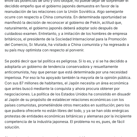
entre las potencias de uno y otro bloque, no puede dejar de sorprender el
decidido empeño que el gobierno japonés demuestra en favor de la
reanudación de las relaciones con la Unión Soviética. Algo semejante
ocurre con respecto a China comunista. En determinada oportunidad se
manifestó la decisión de reconocer al gobierno de Pekín, actitud que,
naturalmente, el gobierno japonés deberá adoptar solo después de
cuidadoso examen. Entretanto, y a imitación de los hombres de empresa
británicos, el presidente de la Sociedad Internacional para la Promoción
del Comercio, Sr. Murata, ha visitado a China comunista y ha regresado a
su país muy optimista con respecto al porvenir.
Se podrá decir que tal política es peligrosa. Si lo es, y si se ha decidido a
adoptarla un gobierno de tendencia conservadora y resueltamente
anticomunista, hay que pensar que está determinada por una necesidad
imperiosa. Por eso la ha apoyado también la mayoría de la opinión pública.
Con sus 87 millones de habitantes, el Japón necesita un área económica
que antes buscó mediante la conquista y ahora procura obtener por
negociaciones. La política de los Estados Unidos ha consistido en disuadir
al Japón de su propósito de establecer relaciones económicas con los
países comunistas, prometiéndole otros mercados en sustitución; pero los
que pudiera ofrecerle no están libres del todo, y ya se han oído enérgicas
protestas de entidades económicas británicas y alemanas por la incipiente
competencia de la industria japonesa. El problema no es, pues, de fácil
solución.