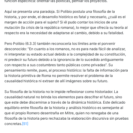
función específica: orientar las políticas, perfilar los proyectos.
Aquí se presenta una paradoja. Si Polibio postula una filosofía de la
historia, y por ende, el desarrollo histórico es fatal y necesario, ¿cuál es el
margen de acción para el sujeto? Si él pudo contar los ini­cios de una
mutación (la crisis de la república romana), lo mejor que ofrecía su teoría al
respecto era la necesidad de adaptarse al cambio, debido a su fatalidad.
Pero Polibio (6.3.3) también reconocería los límites ante el porvenir
desconocido: “En cuanto a los romanos, no es para nada fácil de analizar,
ni interpretar su estado actual debido a la complejidad de su constitu­ción,
ni predecir su futuro debido a la ignorancia de lo sucedido anti­guamente
con respecto a sus costumbres tanto públicas como privadas”. Su
pensamiento remite, pues, al proceso histórico: la falta de informa­ción para
la historia primitiva de Roma no permite resolver el problema de la
causalidad histórica ni extraer de allí imágenes sobre su futuro.
Su filosofía de la historia no le impide reflexionar como historiador. La
causalidad natural no brinda los elementos para descifrar el futuro, sino
que este debe discernirse a través de la dinámica histórica. Este delicado
equilibrio entre filosofía de la historia y análisis histórico es semejante al
que el propio Romero desentraña en Mitre, quien no renegaba de una
filosofía de la historia pero rechazaba la elaboración discursiva sin pruebas
concretas.
[51]