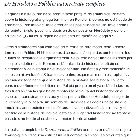
De
Heródoto a Polibio: autorretrato completo
Llegados a este punto cabe preguntarse porqué los análisis de Romero
sobre la historiografía griega terminan en Polibio. El corpus no está da­do de
antemano. Pensarlo así sería creer en las posibilidades auto-reve­ladoras
del objeto. Existe, pues, una decisión de empezar en Heródoto y concluir
en Polibio. ¿Cuál es la lógica de esta estructuración del corpus?
Otros historiadores han establecido el corte de otro modo, pero Romero
termina en Polibio. El título no nos dice nada más que dos puntos entre los
cuales se desarrolla la argumentación. Se puede con­jeturar las razones por
las que se detiene allí. Romero está tratando de historiar el oficio de
historiador, y de historiar en el mejor sentido: dialéctica y contradicción, ni
sucesión ni evolución. Situaciones reales, esquemas mentales, rupturas y
polémicas: todo hace que la historia de la historia sea historia. Es lícito
pensar que Romero se detiene en Polibio porque en él ya están dadas las
tres fuerzas con las que ha de resolverse la figura del historiador en el
espejo: la curiosidad omnívora y el espíritu crítico de Heródoto; el rigor de
la verdad y la busca de un sentido de Tucídides, es decir, una pauta que
regule los acontecimien­tos históricos; la sistematización, la síntesis y el
sentido de la historia de Polibio, esto es, el lugar del historiador no frente al
pasado sino frente al destino, y también frente al sujeto.
La lectura completa de
De Heródoto a Polibio
permite ver cuál es el objeto
teórico que su discurso estructura, así como cuáles son las preguntas que