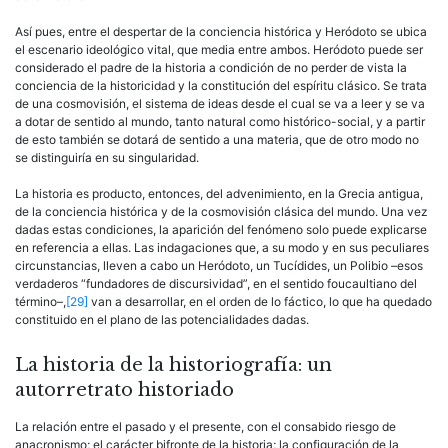
Así pues, entre el despertar de la conciencia histórica y Heródoto se ubica
el escenario ideológico vital, que media entre ambos. Heródoto puede ser
considerado el padre de la historia a condición de no perder de vista la
conciencia de la historicidad y la constitución del espíritu clásico. Se trata
de una cosmovisión, el sistema de ideas desde el cual se va a leer y se va
a dotar de sentido al mundo, tanto natural como histórico-social, y a partir
de esto también se dotará de sentido a una materia, que de otro modo no
se distinguiría en su singularidad.
La historia es producto, entonces, del advenimiento, en la Grecia antigua,
de la conciencia histórica y de la cosmovisión clásica del mundo. Una vez
dadas estas condiciones, la aparición del fenómeno solo puede explicarse
en referencia a ellas. Las indagaciones que, a su modo y en sus peculiares
circunstancias, lleven a cabo un Heródoto, un Tucídides, un Polibio –esos
verdaderos “fundadores de discursivi­dad”, en el sentido foucaultiano del
término–,
[29]
van a desarrollar, en el orden de lo fáctico, lo que ha quedado
constituido en el plano de las potencialidades dadas.
La historia de la historiografía: un
autorretrato historiado
La relación entre el pasado y el presente, con el consabido riesgo de
anacronismo; el carácter bifronte de la historia; la configuración de la