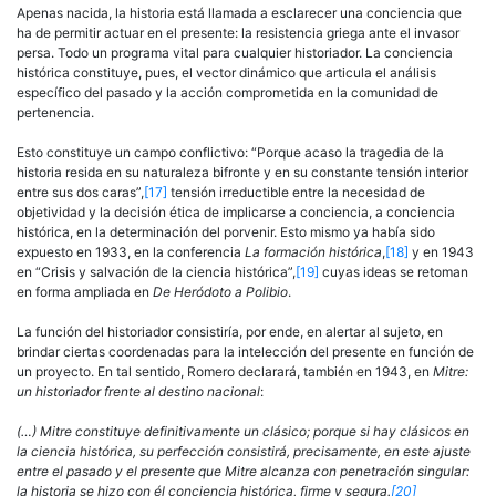
Apenas nacida, la historia está llamada a esclarecer una conciencia que
ha de permitir actuar en el presente: la resistencia griega ante el invasor
persa. Todo un programa vital para cualquier historiador. La conciencia
histórica constituye, pues, el vector dinámico que articula el análisis
específico del pasado y la acción comprometida en la comuni­dad de
pertenencia.
Esto constituye un campo conflictivo: “Porque acaso la tragedia de la
historia resida en su naturaleza bifronte y en su constante tensión interior
entre sus dos caras”,
[17]
tensión irreductible entre la necesidad de
objetividad y la decisión ética de implicarse a conciencia, a concien­cia
histórica, en la determinación del porvenir. Esto mismo ya había sido
expuesto en 1933, en la conferencia
La formación histórica
,
[18]
y en 1943
en “Crisis y salvación de la ciencia histórica”,
[19]
cuyas ideas se re­toman
en forma ampliada en
De Heródoto a Polibio
.
La función del historiador consistiría, por ende, en alertar al suje­to, en
brindar ciertas coordenadas para la intelección del presente en función de
un proyecto. En tal sentido, Romero declarará, también en 1943, en
Mitre:
un historiador frente al destino nacional
:
(…) Mitre constituye definitivamente un clásico; porque si hay clásicos en
la ciencia histórica, su perfección consistirá, precisamente, en este ajuste
entre el pasado y el presente que Mitre alcanza con penetración singular:
la historia se hizo con él conciencia histórica, firme y segura.
[20]