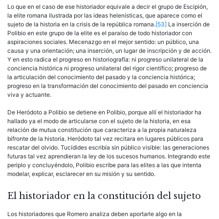
Lo que en el caso de ese historiador equivale a decir el grupo de Es­cipión,
la elite romana ilustrada por las ideas helenísticas, que aparece como el
sujeto de la historia en la crisis de la república romana.
[53]
La inserción de
Polibio en este grupo de la elite es el paraíso de todo historiador con
aspiraciones sociales. Mecenazgo en el mejor sentido: un público, una
causa y una orientación; una inserción, un lugar de inscripción y de acción.
Y en esto radica el progreso en historiografía: ni progreso unilateral de la
conciencia histórica ni progreso unilateral del rigor científico; progreso de
la articulación del conocimiento del pasado y la conciencia histórica;
progreso en la transformación del co­nocimiento del pasado en conciencia
viva y actuante.
De Heródoto a Polibio se detiene en Polibio, porque allí el historia­dor ha
hallado ya el modo de articularse con el sujeto de la historia, en esa
relación de mutua constitución que caracteriza a la propia natura­leza
bifronte de la historia. Heródoto tal vez recitara en lugares públi­cos para
rescatar del olvido. Tucídides escribía sin público visible: las generaciones
futuras tal vez aprendieran la ley de los sucesos humanos. Integrando este
periplo y concluyéndolo, Polibio escribe para las elites a las que intenta
modelar, explicar, esclarecer en su misión y su sentido.
El historiador en la constitución del sujeto
Los historiadores que Romero analiza deben aportarle algo en la