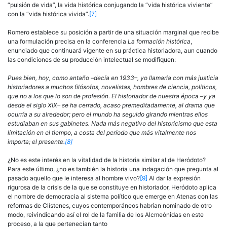
“pulsión de vida”, la vida histórica conjugando la “vida histórica viviente”
con la “vida histórica vivida”.
[7]
Romero establece su posición a partir de una situación marginal que recibe
una formulación precisa en la conferencia
La formación históri­ca
,
enunciado que continuará vigente en su práctica historiadora, aun cuando
las condiciones de su producción intelectual se modifiquen:
Pues bien, hoy, como antaño –decía en 1933–, yo llamaría con más justicia
historiadores a muchos filósofos, novelistas, hombres de ciencia, políticos,
que no a los que lo son de profesión. El historiador de nuestra época –y ya
desde el siglo XIX– se ha cerrado, acaso premeditadamente, al drama que
ocurría a su alrededor; pero el mundo ha seguido girando mientras ellos
estudiaban en sus gabinetes. Nada más negativo del historicismo que esta
limitación en el tiempo, a costa del período que más vitalmente nos
importa; el presente.
[8]
¿No es este interés en la vitalidad de la historia similar al de Heró­doto?
Para este último, ¿no es también la historia una indagación que pregunta al
pasado aquello que le interesa al hombre vivo?
[9]
Al dar la expresión
rigurosa de la crisis de la que se constituye en historiador, Heródoto aplica
el nombre de democracia al sistema político que emerge en Atenas con las
reformas de Clístenes, cuyos contemporá­neos habrían nominado de otro
modo, reivindicando así el rol de la familia de los Alcmeónidas en este
proceso, a la que pertenecían tanto