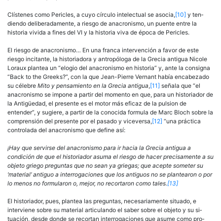
Clístenes como Pericles, a cuyo círculo intelectual se asocia,
[10]
y ten­
diendo deliberadamente, a riesgo de anacronismo, un puente entre la
historia vivida a fines del VI y la historia viva de época de Pericles.
El riesgo de anacronismo… En una franca intervención a favor de este
riesgo incitante, la historiadora y antropóloga de la Grecia antigua Nicole
Loraux plantea un “elogio del anacronismo en his­toria” y, ante la consigna
“Back to the Greeks?”, con la que Jean-Pierre Vernant había encabezado
su célebre
Mito y pensamiento en la Grecia antigua
,
[11]
señala que “el
anacronismo se impone a partir del mo­mento en que, para un historiador de
la Antigüedad, el presente es el motor más eficaz de la pulsion de
entender”, y sugiere, a partir de la conocida formula de Marc Bloch sobre la
comprensión del presente por el pasado y viceversa,
[12]
“una práctica
controlada del anacronismo que define así:
¡Hay que servirse del anacronismo para ir hacia la Grecia antigua a
condición de que el historiador asuma el riesgo de hacer precisamente a su
objeto griego preguntas que no sean ya griegas; que acepte someter su
‘material’ antiguo a interrogaciones que los antiguos no se plantearon o por
lo menos no formularon o, mejor, no recortaron como tales.
[13]
El historiador, pues, plantea las preguntas, necesariamente situado, e
interviene sobre su material articulando el saber sobre el objeto y su si­
tuación, desde donde se recortan interrogaciones que asume como pro­