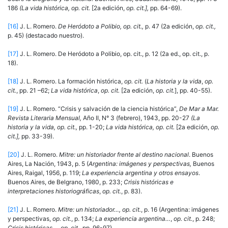
186
(La vida
histórica,
op. cit.
[2a edición,
op. cit.],
pp. 64-69).
[16]
J. L. Romero.
De
Heródoto
a Polibio, op. cit.,
p. 47 (2a edición,
op. cit.,
p. 45) (destacado nuestro).
[17]
J. L. Romero. De Heródoto a Polibio, op. cit., p. 12 (2a ed., op. cit., p.
18).
[18]
J. L. Romero. La formación histórica,
op. cit.
(
La historia y la vida
,
op.
cit.
, pp. 21 –62;
La vida histórica
,
op. cit.
[2a edición,
op. cit.
], pp. 40-55).
[19]
J. L. Romero. “Crisis y salvación de la ciencia histórica”,
De
Mar
a
Mar.
Revista Literaria Mensual,
Año II, N° 3 (febrero), 1943, pp. 20-27
(La
historia
y la
vida,
op. cit.,
pp. 1-20;
La
vida histórica,
op. cit.
[2a edición,
op.
cit.],
pp. 33-39).
[20]
J. L. Romero.
Mitre: un historiador frente al destino nacional
. Buenos
Aires, La Nación, 1943, p. 5 (
Argentina: imágenes y perspectivas,
Buenos
Aires, Raigal, 1956, p. 119;
La experiencia argentina y otros ensayos
.
Buenos Aires, de Belgrano, 1980, p. 233;
Crisis his­tóricas e
interpretaciones historiográficas
,
op. cit.
, p. 83).
[21]
J. L. Romero.
Mitre: un historiador…, op. cit.
, p. 16 (Argentina: imágenes
y perspectivas,
op. cit.
, p. 134;
La experiencia argentina…
,
op. cit.
, p. 248;
Crisis históricas
…,
op. cit.
, pp. 96-97).