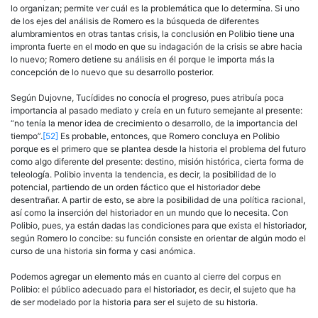
lo organizan; permite ver cuál es la problemática que lo determina. Si uno
de los ejes del análisis de Romero es la búsqueda de diferentes
alumbramientos en otras tantas crisis, la conclusión en Polibio tiene una
impronta fuerte en el modo en que su indagación de la crisis se abre hacia
lo nuevo; Romero detiene su análisis en él porque le importa más la
concepción de lo nuevo que su desarrollo posterior.
Según Dujovne, Tucídides no conocía el progreso, pues atribuía poca
importancia al pasado mediato y creía en un futuro semejante al presente:
“no tenía la menor idea de crecimiento o desarrollo, de la im­portancia del
tiempo”.
[52]
Es probable, entonces, que Romero concluya en Polibio
porque es el primero que se plantea desde la historia el problema del futuro
como algo diferente del presente: destino, misión histórica, cierta forma de
teleología. Polibio inventa la tendencia, es decir, la posi­bilidad de lo
potencial, partiendo de un orden fáctico que el historiador debe
desentrañar. A partir de esto, se abre la posibilidad de una política racional,
así como la inserción del historiador en un mundo que lo nece­sita. Con
Polibio, pues, ya están dadas las condiciones para que exista el historiador,
según Romero lo concibe: su función consiste en orientar de algún modo el
curso de una historia sin forma y casi anómica.
Podemos agregar un elemento más en cuanto al cierre del corpus en
Polibio: el público adecuado para el historiador, es decir, el sujeto que ha
de ser modelado por la historia para ser el sujeto de su historia.