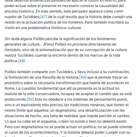
debe dejarnos enseñanzas pasibles de aplicar al futuro. En efecto, para
poder actuar sobre el presente es necesario conocer la causalidad del
proceso histórico. En este sentido, este pensador aparece como conti­
nuador de Tucídides;
[47]
de lo cual resulta que la historia debe cumplir una
misión en la actuación política de los hombres. Pero también ins­cribirá su
visión en una problemática histórico-cultural:
Sin duda alguna Polibio percibe la significación de los fenómenos
generales de cultura… [Pero] Polibio no proviene directamente de
Heródoto, sino de la sistematización que de su concepción de la cultura
realiza Tucídides cuando la encierra dentro de los marcos de la vida
política.
[48]
Polibio también comparte con Tucídides, y lleva incluso a su culmi­nación,
la formulación de una filosofía de la historia,
[49]
que le permite trazar un
pronóstico sobre la necesaria transformación que habría de acontecer en
Roma. La cuestión fundamental que allí se presenta es la actitud no
realista de la elite conservadora, incapaz de aceptar el cambio que se está
produciendo.
[50]
Esto no obedece a los sistemas de pensamiento puros,
sino a un equivalente más preciso, las tradiciones romanas, que tienen el
mismo límite que aquellos: un dogmatismo, una desarticulación con las
situaciones de hecho, una falta de realidad, que impide percibir el cambio.
Lo que no cabe en el esquema, o bien no existe o bien no debería existir.
Pero con dogmatismos no se puede actuar en política; no se puede orientar
el curso de los acontecimientos. Y la historia debería poder cumplir con su