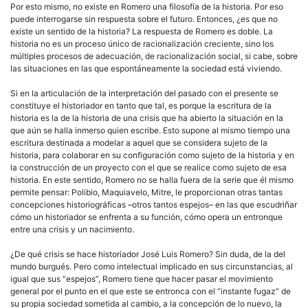
Por esto mismo, no existe en Romero una filosofía de la historia. Por eso
puede interrogarse sin respuesta sobre el futuro. Entonces, ¿es que no
existe un sentido de la historia? La respuesta de Romero es doble. La
historia no es un proceso único de racionalización creciente, sino los
múltiples procesos de adecuación, de racionalización social, si cabe, so­bre
las situaciones en las que espontáneamente la sociedad está viviendo.
Si en la articulación de la interpretación del pasado con el presente se
constituye el historiador en tanto que tal, es porque la escritura de la
historia es la de la historia de una crisis que ha abierto la situación en la
que aún se halla inmerso quien escribe. Esto supone al mismo tiempo una
escritura destinada a modelar a aquel que se considera sujeto de la
historia, para colaborar en su configuración como sujeto de la historia y en
la construcción de un proyecto con el que se realice como sujeto de esa
historia. En este sentido, Romero no se halla fuera de la serie que él mismo
permite pensar: Polibio, Maquiavelo, Mitre, le proporcionan otras tantas
concepciones historiográficas –otros tantos espejos– en las que escudriñar
cómo un historiador se enfrenta a su función, cómo opera un entronque
entre una crisis y un nacimiento.
¿De qué crisis se hace historiador José Luis Romero? Sin duda, de la del
mundo burgués. Pero como intelectual implicado en sus cir­cunstancias, al
igual que sus “espejos”, Romero tiene que hacer pasar el movimiento
general por el punto en el que este se entronca con el “instante fugaz” de
su propia sociedad sometida al cambio, a la concep­ción de lo nuevo, la