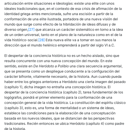
articulación entre situaciones e ideologías: existe una elite con unos
ideales tradicionales que, en el contexto de esa crisis de afir­mación de la
identidad griega antes mencionada, sufre una escisión a partir de la
conformación de una elite ilustrada, portadora de una nueva visión del
mundo que surge como efecto de la hibridación de ideas difusas y de
diverso origen,
[27]
que alcanza un carácter sistemá­tico en torno a la idea
de un orden universal, tanto en el plano de la naturaleza como en el de la
vida histórico-social.
[28]
Esta nueva elite va a tomar en sus manos la
dirección que el mundo helénico em­prenderá a partir del siglo VI a.C.
El despertar de la conciencia histórica no es un hecho aislado, sino que
resulta concurrente con una nueva concepción del mundo. En este
sentido, existe en
De Heródoto a Polibio
una clara secuencia argumental,
que se presenta como un despliegue conducente a la configuración del
carácter bifronte, vitalmente necesario, de la historia. Aun cuando pue­da
haber entre los griegos anteriores a Heródoto una cierta imagen del pasado
(capítulo 1), dicha imagen no entraña una concepción histórica. El
despertar de la conciencia histórica (capítulo 2), tarea fundamental de los
logógrafos, pondrá el primer elemento para la conformación de una
concepción general de la vida histórica. La constitución del espíritu clásico
(capítulo 3), esto es, una forma de mentalidad o un sistema de ideas,
establece las condiciones para la elaboración de una conceptuación
basada en los nuevos ideales, que se distancian de las perspectivas
tradicionales. Recién entonces se ubica Heródoto (capítu­lo 4) como padre
de la historia.