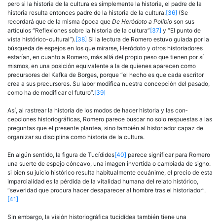
pero si la historia de la cultura es simplemente la historia, el padre de la
historia resulta entonces padre de la historia de la cultu­ra.
[36]
(Se
recordará que de la misma época que
De Heródoto a Polibio
son sus
artículos “Reflexiones sobre la historia de la cultura”
[37]
y “El punto de
vista histórico-cultural”).
[38]
Si la lectura de Romero estuvo guiada por la
búsqueda de espejos en los que mirarse, Heródoto y otros historiadores
estarían, en cuanto a Romero, más allá del propio peso que tienen por sí
mismos, en una posición equivalente a la de quienes aparecen como
precursores del Kafka de Borges, porque “el hecho es que cada escritor
crea a sus precursores. Su labor modifica nuestra con­cepción del pasado,
como ha de modificar el futuro”.
[39]
Así, al rastrear la historia de los modos de hacer historia y las con­
cepciones historiográficas, Romero parece buscar no solo respuestas a las
preguntas que el presente plantea, sino también al historiador capaz de
organizar su disciplina como historia de la cultura.
En algún sentido, la figura de Tucídides
[40]
parece significar para Ro­mero
una suerte de espejo cóncavo, una imagen invertida o cambiada de signo:
si bien su juicio histórico resulta habitualmente ecuánime, el precio de esta
imparcialidad es la pérdida de la vitalidad humana del relato histórico,
“severidad que procura hacer desaparecer al hombre tras el historiador”.
[41]
Sin embargo, la visión historiográfica tucidídea también tiene una