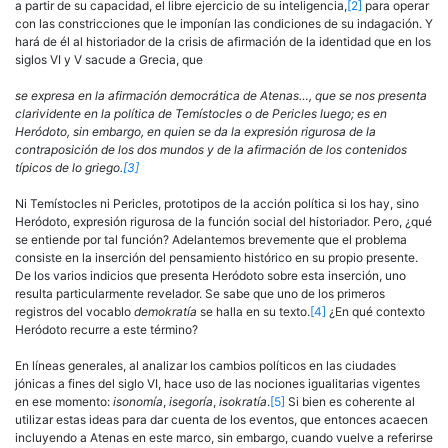
a partir de su capacidad, el libre ejercicio de su inteligencia,
[2]
para operar
con las constricciones que le imponían las condiciones de su indagación. Y
hará de él al historiador de la crisis de afirmación de la identidad que en los
siglos VI y V sacude a Grecia, que
se expresa en la afirmación democrática de Atenas…, que se nos presenta
clarividente en la política de Temístocles o de Pericles luego; es en
Heródoto, sin embargo, en quien se da la expresión rigurosa de la
contraposición de los dos mundos y de la afirmación de los contenidos
típicos de lo griego.
[3]
Ni Temístocles ni Pericles, prototipos de la acción política si los hay, sino
Heródoto, expresión rigurosa de la función social del historiador. Pero, ¿qué
se entiende por tal función? Adelantemos brevemente que el problema
consiste en la inserción del pensamiento histórico en su propio presente.
De los varios indicios que presenta Heródoto sobre esta inserción, uno
resulta particularmente revelador. Se sabe que uno de los primeros
registros del vocablo
demokratía
se halla en su texto.
[4]
¿En qué contexto
Heródoto recurre a este término?
En líneas generales, al analizar los cambios políticos en las ciuda­des
jónicas a fines del siglo VI, hace uso de las nociones igualitarias vigentes
en ese momento:
isonomía
,
isegoría
,
isokratía
.
[5]
Si bien es coherente al
utilizar estas ideas para dar cuenta de los eventos, que entonces acaecen
incluyendo a Atenas en este marco, sin embargo, cuando vuelve a referirse