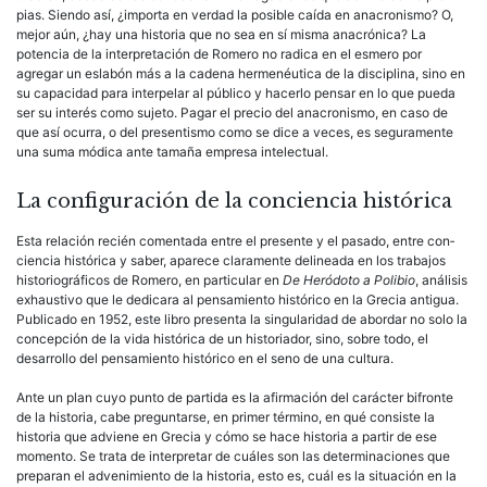
pias. Siendo así, ¿importa en verdad la posible caída en anacronismo? O,
mejor aún, ¿hay una historia que no sea en sí misma anacrónica? La
potencia de la interpretación de Romero no radica en el esmero por
agregar un eslabón más a la cadena hermenéutica de la disciplina, sino en
su capacidad para interpelar al público y hacerlo pensar en lo que pueda
ser su interés como sujeto. Pagar el precio del anacronismo, en caso de
que así ocurra, o del presentismo como se dice a veces, es segu­ramente
una suma módica ante tamaña empresa intelectual.
La configuración de la conciencia histórica
Esta relación recién comentada entre el presente y el pasado, entre con­
ciencia histórica y saber, aparece claramente delineada en los trabajos
historiográficos de Romero, en particular en
De Heródoto a Polibio
, análi­sis
exhaustivo que le dedicara al pensamiento histórico en la Grecia an­tigua.
Publicado en 1952, este libro presenta la singularidad de abordar no solo la
concepción de la vida histórica de un historiador, sino, sobre todo, el
desarrollo del pensamiento histórico en el seno de una cultura.
Ante un plan cuyo punto de partida es la afirmación del carácter bifronte
de la historia, cabe preguntarse, en primer término, en qué consiste la
historia que adviene en Grecia y cómo se hace historia a partir de ese
momento. Se trata de interpretar de cuáles son las deter­minaciones que
preparan el advenimiento de la historia, esto es, cuál es la situación en la