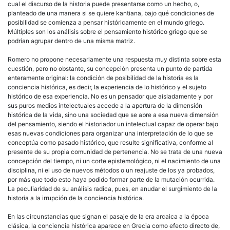
cual el discurso de la historia puede presentarse como un hecho, o,
planteado de una manera si se quiere kantiana, bajo qué condiciones de
posibilidad se comienza a pensar históricamente en el mundo griego.
Múltiples son los análisis sobre el pensamiento históri­co griego que se
podrían agrupar dentro de una misma matriz.
Romero no propone necesariamente una respuesta muy distinta sobre esta
cuestión, pero no obstante, su concepción presenta un punto de partida
enteramente original: la condición de posibilidad de la his­toria es la
conciencia histórica, es decir, la experiencia de lo histórico y el sujeto
histórico de esa experiencia. No es un pensador que aisla­damente y por
sus puros medios intelectuales accede a la apertura de la dimensión
histórica de la vida, sino una sociedad que se abre a esa nueva dimensión
del pensamiento, siendo el historiador un intelectual capaz de operar bajo
esas nuevas condiciones para organizar una in­terpretación de lo que se
conceptúa como pasado histórico, que resulte significativa, conforme al
presente de su propia comunidad de perte­nencia. No se trata de una nueva
concepción del tiempo, ni un corte epistemológico, ni el nacimiento de una
disciplina, ni el uso de nuevos métodos o un reajuste de los ya probados,
por más que todo esto haya podido formar parte de la mutación ocurrida.
La peculiaridad de su análisis radica, pues, en anudar el surgimiento de la
historia a la irrup­ción de la conciencia histórica.
En las circunstancias que signan el pasaje de la era arcaica a la época
clásica, la conciencia histórica aparece en Grecia como efecto directo de,