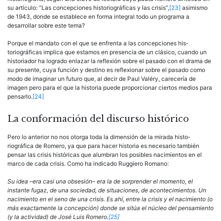
su artículo: “Las concepciones historiográficas y las crisis”,
[23]
asimismo
de 1943, donde se establece en forma integral todo un programa a
desarrollar sobre este tema?
Porque el mandato con el que se enfrenta a las concepciones his­
toriográficas implica que estamos en presencia de un clásico, cuando un
historiador ha logrado enlazar la reflexión sobre el pasado con el drama de
su presente, cuya función y destino es reflexionar sobre el pasado como
modo de imaginar un futuro que, al decir de Paul Valéry, carecería de
imagen pero para el que la historia puede proporcionar ciertos medios para
pensarlo.
[24]
La conformación del discurso histórico
Pero lo anterior no nos otorga toda la dimensión de la mirada histo­
riográfica de Romero, ya que para hacer historia es necesario también
pensar las crisis históricas que alumbran los posibles nacimientos en el
marco de cada crisis. Como ha indicado Ruggiero Romano:
Su idea –era casi una obsesión– era la de sorprender el momento, el
instante fugaz, de una sociedad, de situaciones, de acontecimientos. Un
nacimiento en el seno de una crisis. Es ahí, entre la crisis y el nacimiento (o
más exac­tamente la concepción) donde se sitúa el núcleo del pensamiento
(y la activi­dad) de José Luis Romero.
[25]