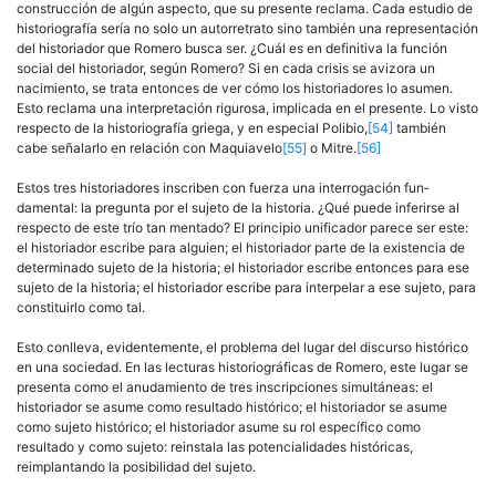
construcción de algún aspecto, que su presente reclama. Cada es­tudio de
historiografía sería no solo un autorretrato sino también una representación
del historiador que Romero busca ser. ¿Cuál es en definitiva la función
social del historiador, según Romero? Si en cada crisis se avizora un
nacimiento, se trata entonces de ver cómo los historiadores lo asumen.
Esto reclama una interpretación rigurosa, implicada en el presente. Lo visto
respecto de la historiografía griega, y en especial Polibio,
[54]
también
cabe señalarlo en relación con Ma­quiavelo
[55]
o Mitre.
[56]
Estos tres historiadores inscriben con fuerza una interrogación fun­
damental: la pregunta por el sujeto de la historia. ¿Qué puede inferirse al
respecto de este trío tan mentado? El principio unificador parece ser este:
el historiador escribe para alguien; el historiador parte de la existencia de
determinado sujeto de la historia; el historiador escribe entonces para ese
sujeto de la historia; el historiador escribe para inter­pelar a ese sujeto, para
constituirlo como tal.
Esto conlleva, evidentemente, el problema del lugar del discurso histórico
en una sociedad. En las lecturas historiográficas de Rome­ro, este lugar se
presenta como el anudamiento de tres inscripciones simultáneas: el
historiador se asume como resultado histórico; el his­toriador se asume
como sujeto histórico; el historiador asume su rol específico como
resultado y como sujeto: reinstala las potencialidades históricas,
reimplantando la posibilidad del sujeto.