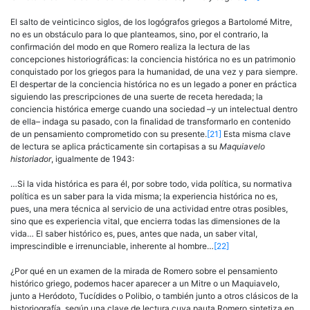
El salto de veinticinco siglos, de los logógrafos griegos a Barto­lomé Mitre,
no es un obstáculo para lo que planteamos, sino, por el contrario, la
confirmación del modo en que Romero realiza la lectura de las
concepciones historiográficas: la conciencia histórica no es un patrimonio
conquistado por los griegos para la humanidad, de una vez y para siempre.
El despertar de la conciencia histórica no es un lega­do a poner en práctica
siguiendo las prescripciones de una suerte de receta heredada; la
conciencia histórica emerge cuando una sociedad –y un intelectual dentro
de ella– indaga su pasado, con la finalidad de transformarlo en contenido
de un pensamiento comprometido con su presente.
[21]
Esta misma clave
de lectura se aplica prácticamente sin cor­tapisas a su
Maquiavelo
historiador
, igualmente de 1943:
…Si la vida histórica es para él, por sobre todo, vida política, su normativa
política es un saber para la vida misma; la experiencia histórica no es,
pues, una mera técnica al servicio de una actividad entre otras posibles,
sino que es experiencia vital, que encierra todas las dimensiones de la
vida… El saber his­tórico es, pues, antes que nada, un saber vital,
imprescindible e irrenunciable, inherente al hombre…
[22]
¿Por qué en un examen de la mirada de Romero sobre el pensa­miento
histórico griego, podemos hacer aparecer a un Mitre o un Maquiavelo,
junto a Heródoto, Tucídides o Polibio, o también junto a otros clásicos de la
historiografía, según una clave de lectura cuya pau­ta Romero sintetiza en