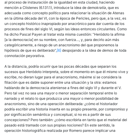
al proceso de instauración de la igualdad en esta ciudad, haciendo
mención a Clístenes (6.131.1), introduce la idea de d
emokratía
, que es
adecuada como concepto político para relacionar la situación de Atenas
en la última década del VI, con la época de Pe­ricles, pero que, a la vez, es
un concepto histórico inapropiado por ana­crónico para dar cuenta de los
procesos de fines del siglo VI, según las ideas entonces circulantes. Como
ha dicho Pascal Payen al tratar esta misma cuestión: “Heródoto la afirma
[a la democracia] en su nombre, con fuerza…, y, para decirlo aún más
categóricamente, a riesgo de un anacronismo del que proponemos la
hipótesis de que es deliberado”,
[6]
despojando a la idea de
demos
de toda
connotación peyorativa.
A la distancia, podría ocurrir que las pocas décadas que separan los
sucesos que Heródoto interpreta, sobre el momento en que él mismo vive y
escribe, no dieran lugar para el anacronismo, máxime si se con­sidera la
filiación que es dable suponer entre una situación y la otra: estamos
hablando de la democracia ateniense a fines del siglo VI y durante el V.
Pero tal vez no sea una mayor o menor separación tem­poral entre lo
narrado y el relato lo que produzca una mayor o menor posibilidad de
anacronismo, sino de una operación deliberada: ¿cómo el historiador
podría escribir una historia inserta en su propio presente, por compromiso y
por significación semántica y conceptual, si no es a partir de sus
concepciones? Pero también: ¿cómo escribirla en tanto que el material del
pasado está tramado con sus propias nociones? En este sentido, la
operación historiográfica realizada por Romero parece implicar una