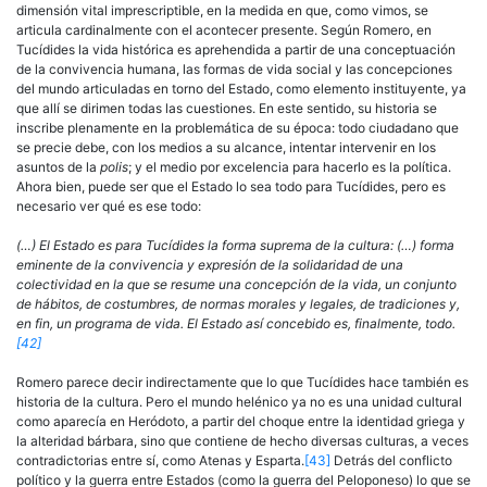
dimensión vital imprescriptible, en la medida en que, como vimos, se
articula cardinalmente con el acontecer presente. Según Romero, en
Tucídides la vida histórica es aprehendida a partir de una conceptua­ción
de la convivencia humana, las formas de vida social y las con­cepciones
del mundo articuladas en torno del Estado, como elemento instituyente, ya
que allí se dirimen todas las cuestiones. En este sentido, su historia se
inscribe plenamente en la problemática de su época: todo ciudadano que
se precie debe, con los medios a su alcance, intentar in­tervenir en los
asuntos de la
polis
; y el medio por excelencia para hacer­lo es la política.
Ahora bien, puede ser que el Estado lo sea todo para Tucídides, pero es
necesario ver qué es ese todo:
(…) El Estado es para Tucídides la forma suprema de la cultura: (…) forma
eminente de la convivencia y expresión de la solidaridad de una
colectividad en la que se resume una concepción de la vida, un conjunto
de hábitos, de costumbres, de normas morales y legales, de tradiciones y,
en fin, un progra­ma de vida. El Estado así concebido es, finalmente, todo.
[42]
Romero parece decir indirectamente que lo que Tucídides hace también es
historia de la cultura. Pero el mundo helénico ya no es una unidad cultural
como aparecía en Heródoto, a partir del choque entre la identidad griega y
la alteridad bárbara, sino que contiene de hecho diversas culturas, a veces
contradictorias entre sí, como Atenas y Es­parta.
[43]
Detrás del conflicto
político y la guerra entre Estados (como la guerra del Peloponeso) lo que se