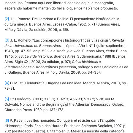
inconcluso. Retomo aquí con libertad ideas de aquella monografía,
esperando haberme mantenido fiel a lo que nos habíamos propuesto.
[2]
J. L. Romero. De Heródoto a Polibio. El pensamiento histórico en la
cultura griega. Buenos Aires, Espasa-Calpe, 1952, p. 71 (Buenos Aires,
Miño y Dávila, 2a edición, 2009, p. 66).
[3]
J. L. Romero. “Las concepciones historiográficas y las crisis”,
Revista
de la Universidad de Buenos Aires,
III época, Año I, N° 1 (julio-septiembre),
1943, pp. 47-53, en p. 53;
La historia y la vida.
Buenos Aires, Yerba Buena,
1945, p. 83;
La vida histórica.
Buenos Aires, Sudamericana, 1988 (Buenos
Aires, Siglo XXI, 2008, 2a edición, p. 97);
Crisis históricas e
interpretaciones historiográficas
(selección, prólogo y notas adicionales de
J. Gallego, Buenos Aires, Miño y Dávila, 2009, pp. 34-35).
[4]
D. Musti. Demokratía. Orígenes de una idea. Madrid, Alianza, 2000, pp.
78-81.
[5]
Cf. Heródoto 3.80.6; 3.83.1; 3.142.3; 4.92.a1; 5.37.2; 5.78. Ver M.
Ostwald. Nomos and the Beginnings of the Athenian Democracy. Oxford,
Clarendon Press, 1969, pp. 137-173.
[6]
P. Payen. Les îles nomades. Conquérir et résister dans l’Enquête
d’Hérodote. Paris, Éco­le des Hautes Études en Sciences Sociales, 1997, p.
202 (destacado nuestro). Cf. también C. Meier. La nascita della categoría