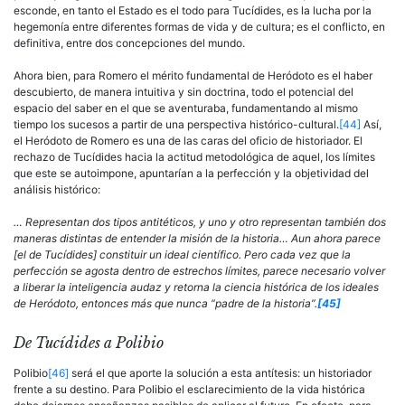
esconde, en tanto el Estado es el todo para Tucídides, es la lucha por la
hegemonía entre diferentes formas de vida y de cultura; es el conflicto, en
definitiva, entre dos concepciones del mundo.
Ahora bien, para Romero el mérito fundamental de Heródoto es el haber
descubierto, de manera intuitiva y sin doctrina, todo el po­tencial del
espacio del saber en el que se aventuraba, fundamentando al mismo
tiempo los sucesos a partir de una perspectiva histórico-cultural.
[44]
Así,
el Heródoto de Romero es una de las caras del oficio de historiador. El
rechazo de Tucídides hacia la actitud metodológica de aquel, los límites
que este se autoimpone, apuntarían a la perfección y la objetividad del
análisis histórico:
… Representan dos tipos antitéticos, y uno y otro representan también dos
maneras distintas de entender la misión de la historia… Aun ahora parece
[el de Tucídides] constituir un ideal científico. Pero cada vez que la
perfección se agosta dentro de estrechos límites, parece necesario volver
a liberar la inteli­gencia audaz y retorna la ciencia histórica de los ideales
de Heródoto, enton­ces más que nunca “padre de la historia”.
[45]
De Tucídides a Polibio
Polibio
[46]
será el que aporte la solución a esta antítesis: un historiador
frente a su destino. Para Polibio el esclarecimiento de la vida histórica