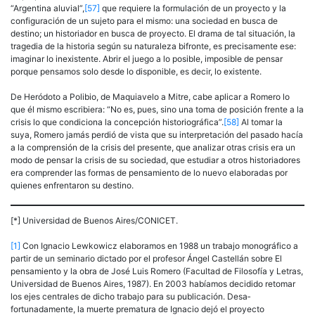
“Argentina aluvial”,
[57]
que requiere la formulación de un proyecto y la
configuración de un sujeto para el mismo: una sociedad en busca de
destino; un historiador en busca de proyecto. El drama de tal situación, la
tragedia de la historia según su naturaleza bi­fronte, es precisamente ese:
imaginar lo inexistente. Abrir el juego a lo posible, imposible de pensar
porque pensamos solo desde lo disponible, es decir, lo existente.
De Heródoto a Polibio, de Maquiavelo a Mitre, cabe aplicar a Ro­mero lo
que él mismo escribiera: “No es, pues, sino una toma de posi­ción frente a la
crisis lo que condiciona la concepción historiográfica”.
[58]
Al tomar la
suya, Romero jamás perdió de vista que su interpretación del pasado hacía
a la comprensión de la crisis del presente, que analizar otras crisis era un
modo de pensar la crisis de su sociedad, que estudiar a otros historiadores
era comprender las formas de pensamiento de lo nuevo elaboradas por
quienes enfrentaron su destino.
[*] Universidad de Buenos Aires/CONICET.
[1]
Con Ignacio Lewkowicz elaboramos en 1988 un trabajo monográfico a
partir de un seminario dictado por el profesor Ángel Castellán sobre El
pensamiento y la obra de José Luis Romero (Facultad de Filosofía y Letras,
Universidad de Buenos Aires, 1987). En 2003 habíamos decidido retomar
los ejes centrales de dicho trabajo para su publicación. Desa­
fortunadamente, la muerte prematura de Ignacio dejó el proyecto