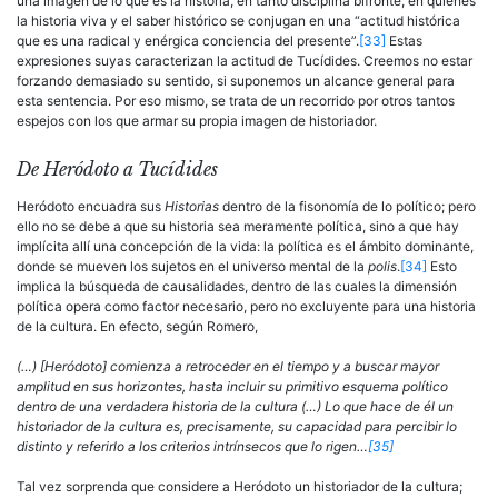
una imagen de lo que es la historia, en tanto disciplina bifronte, en quienes
la historia viva y el saber histórico se conjugan en una “actitud histórica
que es una radical y enérgica conciencia del presente”.
[33]
Estas
expresiones suyas caracterizan la actitud de Tucídi­des. Creemos no estar
forzando demasiado su sentido, si suponemos un alcance general para
esta sentencia. Por eso mismo, se trata de un recorrido por otros tantos
espejos con los que armar su propia ima­gen de historiador.
De Heródoto a Tucídides
Heródoto encuadra sus
Historias
dentro de la fisonomía de lo político; pero
ello no se debe a que su historia sea meramente política, sino a que hay
implícita allí una concepción de la vida: la política es el ámbi­to dominante,
donde se mueven los sujetos en el universo mental de la
polis
.
[34]
Esto
implica la búsqueda de causalidades, dentro de las cuales la dimensión
política opera como factor necesario, pero no excluyente para una historia
de la cultura. En efecto, según Romero,
(…) [Heródoto] comienza a retroceder en el tiempo y a buscar mayor
amplitud en sus horizontes, hasta incluir su primitivo esquema político
dentro de una verdadera historia de la cultura (…) Lo que hace de él un
historiador de la cultura es, precisamente, su capacidad para percibir lo
distinto y referirlo a los criterios intrínsecos que lo rigen…
[35]
Tal vez sorprenda que considere a Heródoto un historiador de la cultura;