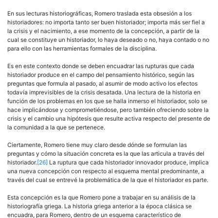
En sus lecturas historiográficas, Romero traslada esta obsesión a los
historiadores: no importa tanto ser buen historiador; importa más ser fiel a
la crisis y el nacimiento, a ese momento de la concepción, a partir de la
cual se constituye un historiador, lo haya deseado o no, haya con­tado o no
para ello con las herramientas formales de la disciplina.
Es en este contexto donde se deben encuadrar las rupturas que cada
historiador produce en el campo del pensamiento histórico, se­gún las
preguntas que formula al pasado, al asumir de modo activo los efectos
todavía imprevisibles de la crisis desatada. Una lectura de la historia en
función de los problemas en los que se halla inmerso el his­toriador, solo se
hace implicándose y comprometiéndose, pero también ofreciendo sobre la
crisis y el cambio una hipótesis que resulte activa respecto del presente de
la comunidad a la que se pertenece.
Ciertamente, Romero tiene muy claro desde dónde se formulan las
preguntas y cómo la situación concreta es la que las articula a través del
historiador.
[26]
La ruptura que cada historiador innovador produce, implica
una nueva concepción con respecto al esquema mental predo­minante, a
través del cual se entrevé la problemática de la que el histo­riador es parte.
Esta concepción es la que Romero pone a trabajar en su análisis de la
historiografía griega. La historia griega anterior a la época clá­sica se
encuadra, para Romero, dentro de un esquema característico de