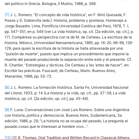
del politico in Grecia. Bologna, Il Mulino, 1988, p. 369.
[7]
J. L. Romero. “El concepto de vida histórica”, en F. Miró Quesada; F.
Pease y D. So­brevilla (eds.): Historia, problema y promesa. Homenaje a
Jorge Basadre. Lima, Pontificia Universidad Católica del Perú, 1978, T. I,
pp. 547-551, en p. 549 (ver La vida histórica, op. cit. [2a edición, op. cit.], p.
17). Compárese su perspectiva con la de M. de Certeau. La escritura de la
historia, México, Universidad Iberoamericana, 1985, pp. 16-20, 66-69, 126-
129, para quien la escritura de la historia se halla atravesada por una
“pulsión de muerte”, puesto que implica un procedimiento que impone la
muerte del pasado produciendo la separación entre este y el presente. Cf.
R. Chartier. “Estrategias y tácticas. De Certeau y las ‘artes de hacer’”, en:
Escribir las prácticas. Foucault, de Certeau, Marin. Buenos Aires,
Manantial, 1996, pp. 53-72.
[8]
J. L. Romero. La formación histórica. Santa Fe, Universidad Nacional
del Litoral, 1933, p. 14 (
La historia y la vida, op. cit.
, pp. 37-38;
La vida
histórica
,
op. cit.
[2a edición,
op. cit.
], pp. 45-46).
[9]
F. Luna. Conversaciones con José Luis Romero. Sobre una Argentina
con historia,
políti­ca y democracia
. Buenos Aires, Sudamericana, 3a
edición, 1986, p. 29; “La historia no se ocupa del pasado. Le pregunta al
pasado cosas que le interesan al hombre vivo…”.
[10]
Cf. R. Thomas. Oral Tradition and Written Record in Classical Athens.