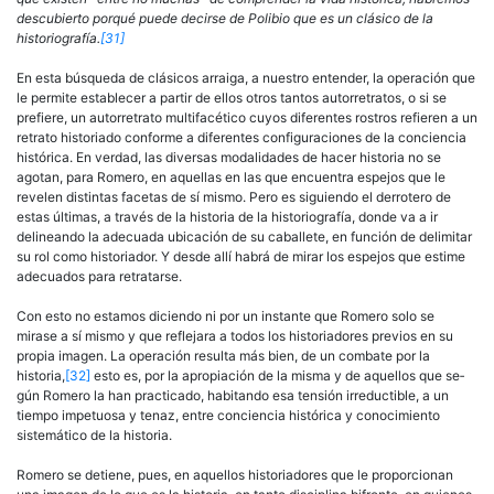
descu­bierto porqué puede decirse de Polibio que es un clásico de la
historiografía.
[31]
En esta búsqueda de clásicos arraiga, a nuestro entender, la ope­ración que
le permite establecer a partir de ellos otros tantos autorre­tratos, o si se
prefiere, un autorretrato multifacético cuyos diferentes rostros refieren a un
retrato historiado conforme a diferentes configu­raciones de la conciencia
histórica. En verdad, las diversas modalidades de hacer historia no se
agotan, para Romero, en aquellas en las que encuentra espejos que le
revelen distintas facetas de sí mismo. Pero es siguiendo el derrotero de
estas últimas, a través de la historia de la historiografía, donde va a ir
delineando la adecuada ubicación de su caballete, en función de delimitar
su rol como historiador. Y desde allí habrá de mirar los espejos que estime
adecuados para retratarse.
Con esto no estamos diciendo ni por un instante que Romero solo se
mirase a sí mismo y que reflejara a todos los historiadores previos en su
propia imagen. La operación resulta más bien, de un combate por la
historia,
[32]
esto es, por la apropiación de la misma y de aquellos que se­
gún Romero la han practicado, habitando esa tensión irreductible, a un
tiempo impetuosa y tenaz, entre conciencia histórica y conocimiento
sistemático de la historia.
Romero se detiene, pues, en aquellos historiadores que le pro­porcionan