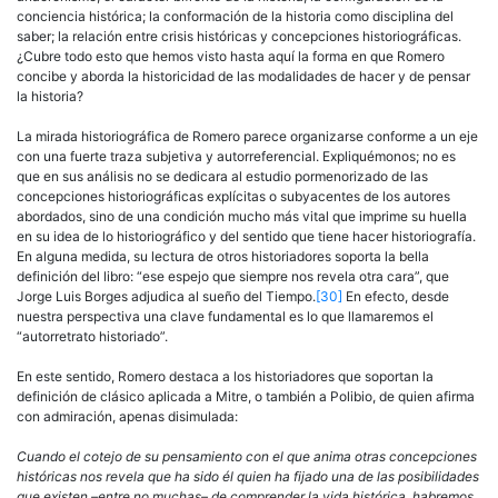
conciencia histórica; la conformación de la historia como disciplina del
saber; la relación entre crisis históricas y concepciones historiográficas.
¿Cubre todo esto que hemos visto hasta aquí la forma en que Romero
concibe y aborda la historicidad de las modalidades de hacer y de pensar
la historia?
La mirada historiográfica de Romero parece organizarse conforme a un eje
con una fuerte traza subjetiva y autorreferencial. Expliquémo­nos; no es
que en sus análisis no se dedicara al estudio pormenorizado de las
concepciones historiográficas explícitas o subyacentes de los au­tores
abordados, sino de una condición mucho más vital que imprime su huella
en su idea de lo historiográfico y del sentido que tiene hacer historiografía.
En alguna medida, su lectura de otros historiadores soporta la bella
definición del libro: “ese espejo que siempre nos revela otra cara”, que
Jorge Luis Borges adjudica al sueño del Tiempo.
[30]
En efecto, desde
nuestra perspectiva una clave fundamental es lo que lla­maremos el
“autorretrato historiado”.
En este sentido, Romero destaca a los historiadores que soportan la
definición de clásico aplicada a Mitre, o también a Polibio, de quien afirma
con admiración, apenas disimulada:
Cuando el cotejo de su pensamiento con el que anima otras concepciones
históricas nos revela que ha sido él quien ha fijado una de las posibilidades
que existen –entre no muchas– de comprender la vida histórica, habremos