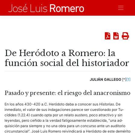
Saltar
al
contenido
De Heródoto a Romero: la
función social del historiador
JULIÁN GALLEGO
[*]
[1]
Pasado y presente: el riesgo del anacronismo
En los años 430-420 a.C. Heródoto daba a conocer sus
Historias
. De
inmediato, el valor de sus indagaciones parece ser cuestionado por Tu­
cídides (1.22.4) cuando opta por un relato austero, poco atractivo y sin
leyendas, pero ceñido a la verdad fatigosamente establecida, “una ad­
quisición para siempre y no una obra para un concurso ante un audito­rio
circunstancial”. José Luis Romero reivindicará a Heródoto de este demérito