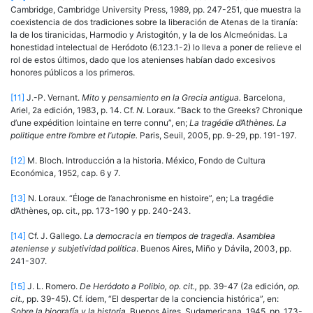
Cambridge, Cambridge University Press, 1989, pp. 247-251, que muestra la
coexistencia de dos tradi­ciones sobre la liberación de Atenas de la tiranía:
la de los tiranicidas, Harmodio y Aristo­gitón, y la de los Alcmeónidas. La
honestidad intelectual de Heródoto (6.123.1-2) lo lleva a poner de relieve el
rol de estos últimos, dado que los atenienses habían dado excesivos
honores públicos a los primeros.
[11]
J.-P. Vernant.
Mito
y
pensamiento en la Grecia antigua.
Barcelona,
Ariel, 2a edición, 1983, p. 14. Cf.
N.
Loraux. “Back to the Greeks? Chronique
d’une expédition lointaine en terre connu”, en;
La tragédie d’Athènes. La
politique entre l’ombre et l’utopie.
Paris, Seuil, 2005, pp. 9-29, pp. 191-197.
[12]
M. Bloch. Introducción a la historia. México, Fondo de Cultura
Económica, 1952, cap. 6 y 7.
[13]
N. Loraux. “Éloge de l’anachronisme en histoire”, en; La tragédie
d’Athènes, op. cit., pp. 173-190 y pp. 240-243.
[14]
Cf. J. Gallego.
La democracia en tiempos de tragedia. Asamblea
ateniense y subjetivi­dad política
. Buenos Aires, Miño y Dávila, 2003, pp.
241-307.
[15]
J. L. Romero.
De Heródoto a Polibio,
op. cit.,
pp. 39-47 (2a edición,
op.
cit.,
pp. 39-45). Cf. ídem, “El despertar de la conciencia histórica”, en:
Sobre la biografía y la historia.
Buenos Aires, Sudamericana, 1945, pp. 173-