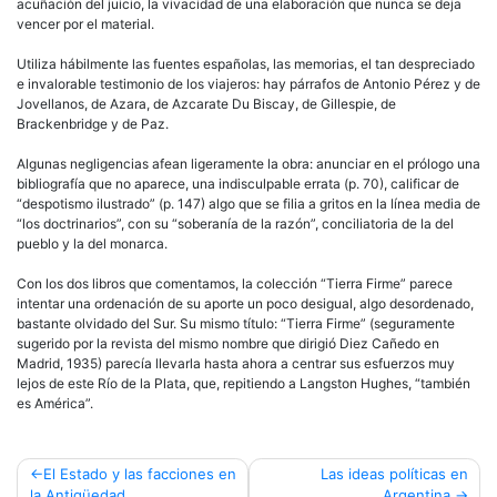
acuñación del juicio, la vivacidad de una elaboración que nunca se deja
vencer por el material.
Utiliza hábilmente las fuentes españolas, las memorias, el tan despreciado
e invalorable testimonio de los viajeros: hay párrafos de Antonio Pérez y de
Jovellanos, de Azara, de Azcarate Du Biscay, de Gillespie, de
Brackenbridge y de Paz.
Algunas negligencias afean ligeramente la obra: anunciar en el prólogo una
bibliografía que no aparece, una indisculpable errata (p. 70), calificar de
“despotismo ilustrado” (p. 147) algo que se filia a gritos en la línea media de
“los doctrinarios”, con su “soberanía de la razón”, conciliatoria de la del
pueblo y la del monarca.
Con los dos libros que comentamos, la colección “Tierra Firme” parece
intentar una ordenación de su aporte un poco desigual, algo desordenado,
bastante olvidado del Sur. Su mismo título: “Tierra Firme” (seguramente
sugerido por la revista del mismo nombre que dirigió Diez Cañedo en
Madrid, 1935) parecía llevarla hasta ahora a centrar sus esfuerzos muy
lejos de este Río de la Plata, que, repitiendo a Langston Hughes, “también
es América”.
Navegación
El Estado y las facciones en
Las ideas políticas en
la Antigüedad
Argentina