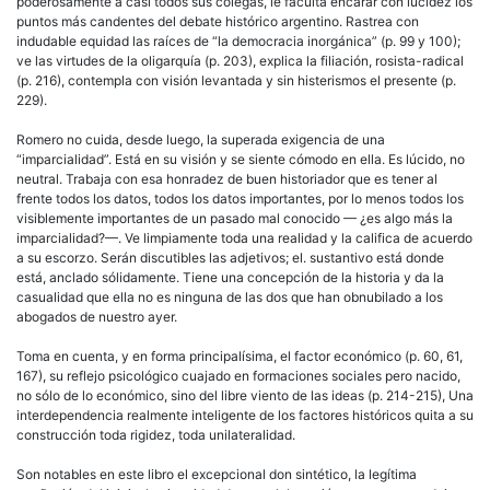
poderosamente a casi todos sus colegas, le faculta encarar con lucidez los
puntos más candentes del debate histórico argentino. Rastrea con
indudable equidad las raíces de “la democracia inorgánica” (p. 99 y 100);
ve las virtudes de la oligarquía (p. 203), explica la filiación, rosista-radical
(p. 216), contempla con visión levantada y sin histerismos el presente (p.
229).
Romero no cuida, desde luego, la superada exigencia de una
“imparcialidad”. Está en su visión y se siente cómodo en ella. Es lúcido, no
neutral. Trabaja con esa honradez de buen historiador que es tener al
frente todos los datos, todos los datos importantes, por lo menos todos los
visiblemente importantes de un pasado mal conocido — ¿es algo más la
imparcialidad?—. Ve limpiamente toda una realidad y la califica de acuerdo
a su escorzo. Serán discutibles las adjetivos; el. sustantivo está donde
está, anclado sólidamente. Tiene una concepción de la historia y da la
casualidad que ella no es ninguna de las dos que han obnubilado a los
abogados de nuestro ayer.
Toma en cuenta, y en forma principalísima, el factor económico (p. 60, 61,
167), su reflejo psicológico cuajado en formaciones sociales pero nacido,
no sólo de lo económico, sino del libre viento de las ideas (p. 214-215), Una
interdependencia realmente inteligente de los factores históricos quita a su
construcción toda rigidez, toda unilateralidad.
Son notables en este libro el excepcional don sintético, la legítima