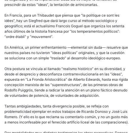
prescindir da estas “ideas”, la tentación de arrinconarlas.
En Francia, para un Thibaudet que piensa que “la politique ce sont les
idées”, hay un Siegfred que dará largo curso al método sociológico y
geográfico; está el actualísimo Francois Goguel que organiza los setenta
años últimos de la historia francesa por “los temperamentos políticos”:
“ordre établi” y “mouvement”.
En América, un primer enfrentamiento —elemental sin duda— resuelve que
nuestros países no tuvieron “ideas políticas” originales, y que la cuestión
se soluciona con un simple “traslado” al desarrollo ideológico europeo.
Otra postura se vincula al llamado “realismo histórico” en su diversidad, y
desde el desprecio y desconfianza contrarrevolucionaria en las “ideas”,
expuesta en “La Fronda Aristocrática” de Alberto Edwards, hasta esa rígida
concepción marxista de las “superestructuras”, de las primeras obras de
Rodolfo Puiggrós, tiende a radicar la atención en un plano fáctico desnudo
de voluntades de potencia, de voluntades de adquisición.
Tantas ambigüedades, tanta divergencia posible, se refleja con
problematicidad ejemplar en estos trabajos de Ricardo Donoso y José Luis
Romero. (Y ello es lo que reclama su comentario común, y no un gusto más
a menos inconfesable por el fenecido artificio liceal de las comparaciones).
Dos mentalidades muy distintas testimonian las obras respectivas. Donoso