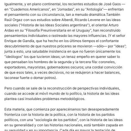
Igualmente, y en plano continental, los recientes estudios de José Gaos —
en “Cuadernos Americanos”, en “Jornadas”, en su “Antología”— enfrentan
el pensamiento con su circunstancia, tan a menudo dramática.También
Raúl Orgaz con sus estudios sobre Alberdi, Ricardo Levene en las ideas
sociales (“Historia de las Ideas Sociales argentinas”), el oriental Arturo
Ardao en su “Filosofía Preuniversitaria en el Uruguay”, han reconstruido
pensamientos individuales o rastreado las mayores influencias. (Y el señor
Enrique de Gandía, que ha hecho en los últimos tiempos el confortante
descubrimiento de que nuestros próceres se movieron —sólo— por “ideas”;
junta a esto, una saludable insistencia en que no fueron únicamente los
“ideólogos” los que tuvieron ideas; un tenaz empeño en querer saber lo
que pensaban los hombres de la segunda y la tercera fila: coroneles,
exportadores, mayoristas, gobernadores oscuros; una cordial convicción
de que esos tales, a veces decisivos, no se redujeron a hacer balances,
taconear fuerte o domar potros).
Pero cuando se sale de la reconstrucción de perspectivas individuales,
cuando se accede al móvil mundo de lo político, la historia de las ideas
plantea casi insolubles problemas metodológicos.
Esta materia, que comienza por aparecérsenos tan desesperadamente
fronteriza con la historia de la política, con la historia de los partidos
políticos, con una “sociología de los partidos”, con la historia de las ideas
en su generalidad y con las historias nacionales, está también zapada en
su seguridad y en su importancia. Cada día es mayor la tentación de