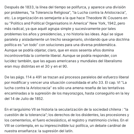
Después de 1833, la línea del tiempo se polifurca, y aparece una división
por problemas, “la Tolerancia Religiosa”, “la Lucha contra la Aristocracia”,
etc. La organización es semejante a la que hace Theodore W. Cousens en
su “Politics and Political Organisations in America” New York, 1942, pero
más radical, ya que aquél agrupa simple y sucesivamente por tales
problemas los años y presidencias, y no historia las ideas. Aquí se sigue
paralela y aisladamente un trecho sexagenario, olvidando que una doctrina
política es “un todo” con soluciones para una diversa problemática.
Aunque se podría objetar, claro, que en esos sesenta años domina
incontrovertida la corriente liberal. Aunque se podría responder, con
lucidez también, que las aguas americanas y mundiales del liberalismo
eran muy distintas en el 30 y en el 90.
De las págs. 114 a 491 se trazan así procesos paralelos del esfuerzo liberal
por modificar y vencer una situación consolidada el año 33. El cap. VI “La
lucha contra la Aristocracia” es sólo una amena reseña de las tentativas
encaminadas a la supresión de los mayorazgos, hasta conseguirlo en la ley
del 14 de Julio de 1852.
En el larguísimo VII se historia la secularización de la sociedad chilena : “la
cuestión de la tolerancia”; los derechos de los disidentes, las procesiones y
los cementerios, el fuero eclesiástico, el registro y matrimonio civiles. En el
VIII se contempla, en su imprescindible luz política, un debate cardinal de
nuestra enseñanza: la supresión del latín.