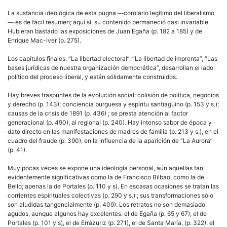
La sustancia ideológica de esta pugna —corolario legítimo del liberalismo
— es de fácil resumen; aquí sí, su contenido permaneció casi invariable.
Hubieran bastado las exposiciones de Juan Egaña (p. 182 a 185) y de
Enrique Mac-Iver (p. 275).
Los capítulos finales: “La libertad electoral”, “La libertad de imprenta”, “Las
bases jurídicas de nuestra organización democrática”, desarrollan el lado
político del proceso liberal, y están sólidamente construidos.
Hay breves traspuntes de la evolución social: colisión de política, negocios
y derecho (p. 143); conciencia burguesa y espíritu santiaguino (p. 153 y s.);
causas de la crisis de 1891 (p. 436) ; se presta atención al factor
generacional (p. 490), al regional (p. 240). Hay intenso sabor de época y
dato directo en las manifestaciones de madres de familia (p. 213 y s.), en el
cuadro del fraude (p. 390), en la influencia de la aparición de “La Aurora”
(p. 41).
Muy pocas veces se expone una ideología personal, aún aquellas tan
evidentemente significativas como la de Francisco Bilbao, como la de
Bello; apenas la de Portales (p. 110 y s). En escasas ocasiones se tratan las
corrientes espirituales colectivas (p. 290 y s.) ; sus transformaciones sólo
son aludidas tangencialmente (p. 409). Los retratos no son demasiado
agudos, aunque algunos hay excelentes: el de Egaña (p. 65 y 67), el de
Portales (p. 101 y s), el de Errázuriz (p. 271), el de Santa María, (p. 322), el