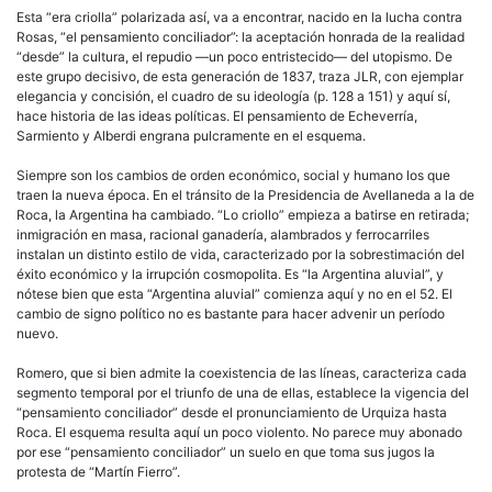
Esta “era criolla” polarizada así, va a encontrar, nacido en la lucha contra
Rosas, “el pensamiento conciliador”: la aceptación honrada de la realidad
“desde” la cultura, el repudio —un poco entristecido— del utopismo. De
este grupo decisivo, de esta generación de 1837, traza JLR, con ejemplar
elegancia y concisión, el cuadro de su ideología (p. 128 a 151) y aquí sí,
hace historia de las ideas políticas. El pensamiento de Echeverría,
Sarmiento y Alberdi engrana pulcramente en el esquema.
Siempre son los cambios de orden económico, social y humano los que
traen la nueva época. En el tránsito de la Presidencia de Avellaneda a la de
Roca, la Argentina ha cambiado. “Lo criollo” empieza a batirse en retirada;
inmigración en masa, racional ganadería, alambrados y ferrocarriles
instalan un distinto estilo de vida, caracterizado por la sobrestimación del
éxito económico y la irrupción cosmopolita. Es “la Argentina aluvial”, y
nótese bien que esta “Argentina aluvial” comienza aquí y no en el 52. El
cambio de signo político no es bastante para hacer advenir un período
nuevo.
Romero, que si bien admite la coexistencia de las líneas, caracteriza cada
segmento temporal por el triunfo de una de ellas, establece la vigencia del
“pensamiento conciliador” desde el pronunciamiento de Urquiza hasta
Roca. El esquema resulta aquí un poco violento. No parece muy abonado
por ese “pensamiento conciliador” un suelo en que toma sus jugos la
protesta de “Martín Fierro”.