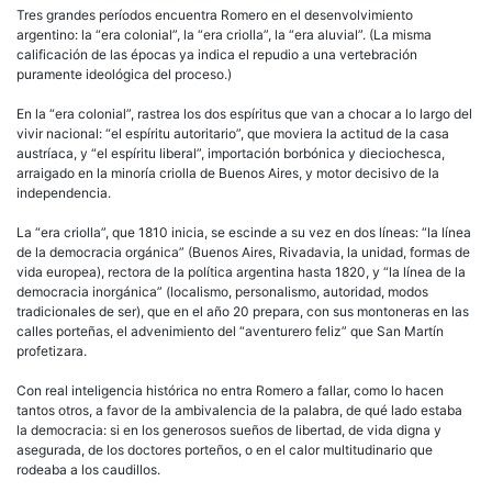
Tres grandes períodos encuentra Romero en el desenvolvimiento
argentino: la “era colonial”, la “era criolla”, la “era aluvial”. (La misma
calificación de las épocas ya indica el repudio a una vertebración
puramente ideológica del proceso.)
En la “era colonial”, rastrea los dos espíritus que van a chocar a lo largo del
vivir nacional: “el espíritu autoritario”, que moviera la actitud de la casa
austríaca, y “el espíritu liberal”, importación borbónica y dieciochesca,
arraigado en la minoría criolla de Buenos Aires, y motor decisivo de la
independencia.
La “era criolla”, que 1810 inicia, se escinde a su vez en dos líneas: “la línea
de la democracia orgánica” (Buenos Aires, Rivadavia, la unidad, formas de
vida europea), rectora de la política argentina hasta 1820, y “la línea de la
democracia inorgánica” (localismo, personalismo, autoridad, modos
tradicionales de ser), que en el año 20 prepara, con sus montoneras en las
calles porteñas, el advenimiento del “aventurero feliz” que San Martín
profetizara.
Con real inteligencia histórica no entra Romero a fallar, como lo hacen
tantos otros, a favor de la ambivalencia de la palabra, de qué lado estaba
la democracia: si en los generosos sueños de libertad, de vida digna y
asegurada, de los doctores porteños, o en el calor multitudinario que
rodeaba a los caudillos.