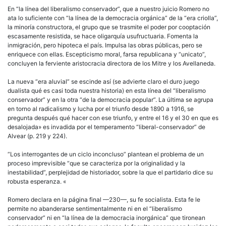
En “la línea del liberalismo conservador”, que a nuestro juicio Romero no
ata lo suficiente con “la línea de la democracia orgánica” de la “era criolla”,
la minoría constructora, el grupo que se trasmite el poder por cooptación
escasamente resistida, se hace oligarquía usufructuaria. Fomenta la
inmigración, pero hipoteca el país. Impulsa las obras públicas, pero se
enriquece con ellas. Escepticismo moral, farsa republicana y “unicato”,
concluyen la ferviente aristocracia directora de los Mitre y los Avellaneda.
La nueva “era aluvial” se escinde así (se advierte claro el duro juego
dualista qué es casi toda nuestra historia) en esta línea del “liberalismo
conservador” y en la otra “de la democracia popular”. La última se agrupa
en torno al radicalismo y lucha por el triunfo desde 1890 a 1916, se
pregunta después qué hacer con ese triunfo, y entre el 16 y el 30 en que es
desalojada» es invadida por el temperamento “liberal-conservador” de
Alvear (p. 219 y 224).
“Los interrogantes de un ciclo inconcluso” plantean el problema de un
proceso imprevisible “que se caracteriza por la originalidad y la
inestabilidad”, perplejidad de historiador, sobre la que el partidario dice su
robusta esperanza. «
Romero declara en la página final —230—, su fe socialista. Esta fe le
permite no abanderarse sentimentalmente ni en el “liberalismo
conservador” ni en “la línea de la democracia inorgánica” que tironean