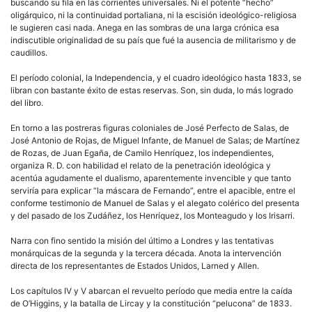
buscando su fila en las corrientes universales. Ni el potente “hecho”
oligárquico, ni la continuidad portaliana, ni la escisión ideológico-religiosa
le sugieren casi nada. Anega en las sombras de una larga crónica esa
indiscutible originalidad de su país que fué la ausencia de militarismo y de
caudillos.
El período colonial, la Independencia, y el cuadro ideológico hasta 1833, se
libran con bastante éxito de estas reservas. Son, sin duda, lo más logrado
del libro.
En torno a las postreras figuras coloniales de José Perfecto de Salas, de
José Antonio de Rojas, de Miguel Infante, de Manuel de Salas; de Martínez
de Rozas, de Juan Egaña, de Camilo Henríquez, los independientes,
organiza R. D. con habilidad el relato de la penetración ideológica y
acentúa agudamente el dualismo, aparentemente invencible y que tanto
serviría para explicar “la máscara de Fernando”, entre el apacible, entre el
conforme testimonio de Manuel de Salas y el alegato colérico del presenta
y del pasado de los Zudáñez, los Henríquez, los Monteagudo y los Irisarri.
Narra con fino sentido la misión del último a Londres y las tentativas
monárquicas de la segunda y la tercera década. Anota la intervención
directa de los representantes de Estados Unidos, Larned y Allen.
Los capítulos IV y V abarcan el revuelto período que media entre la caída
de O’Higgins, y la batalla de Lircay y la constitución “pelucona” de 1833.