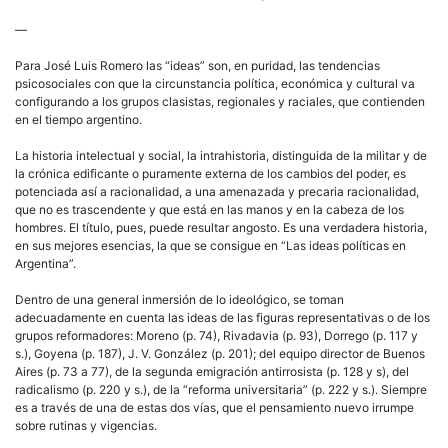
—
Para José Luis Romero las “ideas” son, en puridad, las tendencias
psicosociales con que la circunstancia política, económica y cultural va
configurando a los grupos clasistas, regionales y raciales, que contienden
en el tiempo argentino.
La historia intelectual y social, la intrahistoria, distinguida de la militar y de
la crónica edificante o puramente externa de los cambios del poder, es
potenciada así a racionalidad, a una amenazada y precaria racionalidad,
que no es trascendente y que está en las manos y en la cabeza de los
hombres. El título, pues, puede resultar angosto. Es una verdadera historia,
en sus mejores esencias, la que se consigue en “Las ideas políticas en
Argentina”.
Dentro de una general inmersión de lo ideológico, se toman
adecuadamente en cuenta las ideas de las figuras representativas o de los
grupos reformadores: Moreno (p. 74), Rivadavia (p. 93), Dorrego (p. 117 y
s.), Goyena (p. 187), J. V. González (p. 201); del equipo director de Buenos
Aires (p. 73 a 77), de la segunda emigración antirrosista (p. 128 y s), del
radicalismo (p. 220 y s.), de la “reforma universitaria” (p. 222 y s.). Siempre
es a través de una de estas dos vías, que el pensamiento nuevo irrumpe
sobre rutinas y vigencias.