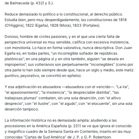
de Balmaceda (p. 432) y S.).
Reduce demasiado lo político a lo constitucional, al derecho público.
Estudia bien, pero muy desperdigadamente, las constituciones de 1818
(O’Higgins), 1822 (Egaña), 1828 (Mora), 1833 (Portales).
Donoso, hombre de civiles pasiones, y en el que una cierta falta de
perspectiva universal es muy sensible, califica con excesiva insistencia,
con monotonía. Lo hace en forma valorativa, nunca descriptiva. Don Juan
Egaña es, en todas partes, “un incorregible soñador de repúblicas
platónicas”; en una página sí y en otra también, alguien “se desata en
improperios”; sus volterianos son perpetuamente “incorregibles” (como por
otra parte lo han sido siempre desde que, hace un siglo y medio, este matiz
punitivo, peyorativo, se convirtió en epíteto).
Y esa adjetivación es abusadora —abusadora con el vencido—. “La ira”,
“el apasionamiento”, “la insolencia”, “la despreciable diatriba”, “las
trabajosas plumas” combaten, sin una sola deserción, con “el altivo
desprecio”, con “el ilustre”, con “el agudo”, con “el elocuente”, sin una sola
deserción tampoco.
La información histórica no es demasiado amplia: aludiendo a las
procesiones en la América Española (p. 231) se ve que ignora el conocido
y magnífico cuadro de la Semana Santa en Corrientes, inserto en las muy
conocidas “Cartas de Sud América” de J. P. y G. P. Robertson.