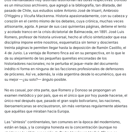
es un minucioso archivero, que agregó a la bibliografía, tan dilatada, del
pasado de Chile, sus estudios sobre Antonio José de Irisarri, Ambrosio
O’Higgins y Vicuña Mackenna. Historia apasionadamente, con su cabeza y
corazón en el centro mismo de los debates, cuya crónica, muchas veces
altisonante, agota. A pesar de sus casi quinientas páginas, detiene el lento
y acotado tranco en la crisis dictatorial de Balmaceda, en 1891. José Luis
Romero, profesor de historia universal, hecho al oficio sintetizador que esa
disciplina impone entre nosotros, esquematiza sin temor y doscientas
treinta páginas le permiten llegar hasta la deposición de Ramón Castillo, el
4 de Junio. La ventaja de Romero finca así en su perspectiva, en lo que le
da su alejamiento de las pequeñas querellas enconadas de los
historiadores nacionales; no le perturba el jaque-mate del documento
inédito ni forma en ninguna de las facciones profesionales de defensores
de próceres. Así ve, además, la vida argentina desde lo ecuménico, que es
su mejor —¿su solo?— ángulo posible.
No es casual, por otra parte, que Romero y Donoso se propongan un
examen metódico y por país, que es el único que por hoy puede hacerse, el
único real después que, pasado el gran soplo bolivariano, las naciones,
iberoamericanas se enclaustraron, sin más ventanas regularmente abiertas
que aquéllas que miraban hacia Europa.
Las “síntesis” continentales, tan comunes en la época del modernismo,
están en baja, y la consigna honesta es la concentración (aunque no