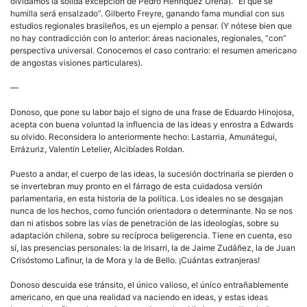
olvidamos la sólida excepción de Pedro Henríquez Ureña). “El que se
humilla será ensalzado”. Gilberto Freyre, ganando fama mundial con sus
estudios regionales brasileños, es un ejemplo a pensar. (Y nótese bien que
no hay contradicción con lo anterior: áreas nacionales, regionales, “con”
perspectiva universal. Conocemos el caso contrario: el resumen americano
de angostas visiones particulares).
—
Donoso, que pone su labor bajo el signo de una frase de Eduardo Hinojosa,
acepta con buena voluntad la influencia de las ideas y enrostra a Edwards
su olvido. Reconsidera lo anteriormente hecho: Lastarria, Amunátegui,
Errázuriz, Valentín Letelier, Alcibíades Roldan.
Puesto a andar, el cuerpo de las ideas, la sucesión doctrinaria se pierden o
se invertebran muy pronto en el fárrago de esta cuidadosa versión
parlamentaria, en esta historia de la política. Los ideales no se desgajan
nunca de los hechos, como función orientadora o determinante. No se nos
dan ni atisbos sobre las vías de penetración de las ideologías, sobre su
adaptación chilena, sobre su recíproca beligerencia. Tiene en cuenta, eso
sí, las presencias personales: la de Irisarri, la de Jaime Zudáñez, la de Juan
Crisóstomo Lafinur, la de Mora y la de Bello. ¡Cuántas extranjeras!
Donoso descuida ese tránsito, el único valioso, el único entrañablemente
americano, en que una realidad va naciendo en ideas, y estas ideas