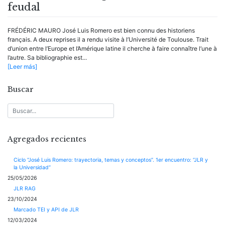
feudal
FRÉDÉRIC MAURO José Luis Romero est bien connu des historiens
français. A deux reprises il a rendu visite à l’Université de Toulouse. Trait
d’union entre l’Europe et l’Amérique latine il cherche à faire connaître l’une à
l’autre. Sa bibliographie est...
[Leer más]
Buscar
Agregados recientes
Ciclo “José Luis Romero: trayectoria, temas y conceptos”. 1er encuentro: “JLR y
la Universidad”
25/05/2026
JLR RAG
23/10/2024
Marcado TEI y API de JLR
12/03/2024