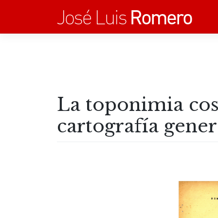
Saltar
al
contenido
La toponimia cos
cartografía gener