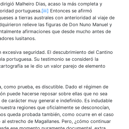
 dirigió Malheiro Dias, acaso la más completa y
oridad portuguesa.
[iii]
Entonces se afirmó
eses a tierras australes con anterioridad al viaje de
dquirieron relieve las figuras de Don Nuno Manuel y
ntalmente afirmaciones que desde mucho antes de
adores lusitanos.
n excesiva seguridad. El descubrimiento del Cantino
bla portuguesa. Su testimonio se consideró la
cartografía se le dio un valor parejo de elemento
a, como prueba, es discutible. Dado el régimen de
ión puede hacerse reposar sobre ellas que no sea
 de carácter muy general e indefinido. Es indudable
 muestra regiones que oficialmente se desconocían,
tinos queda probada también, como ocurre en el caso
 al estrecho de Magallanes. Pero, ¿cómo continuar
 desde ese momento puramente documental, extra