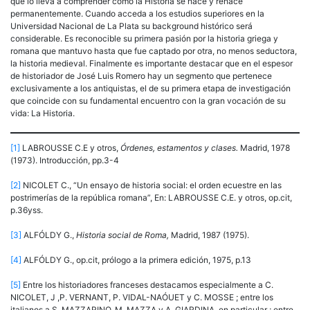
que lo lleva a comprender cómo la Historia se hace y rehace
permanentemente. Cuando acceda a los estudios superiores en la
Universidad Nacional de La Plata su background histórico será
considerable. Es reconocible su primera pasión por la historia griega y
romana que mantuvo hasta que fue captado por otra, no menos seductora,
la historia medieval. Finalmente es importante destacar que en el espesor
de historiador de José Luis Romero hay un segmento que pertenece
exclusivamente a los antiquistas, el de su primera etapa de investigación
que coincide con su fundamental encuentro con la gran vocación de su
vida: La Historia.
[1]
LABROUSSE C.E y otros,
Órdenes, estamentos y clases.
Madrid, 1978
(1973). Introducción, pp.3-4
[2]
NICOLET C., “Un ensayo de historia social: el orden ecuestre en las
postrimerías de la república romana”, En: LABROUSSE C.E. y otros, op.cit,
p.36yss.
[3]
ALFÓLDY G.,
Historia social de Roma,
Madrid, 1987 (1975).
[4]
ALFÓLDY G., op.cit, prólogo a la primera edición, 1975, p.13
[5]
Entre los historiadores franceses destacamos especialmente a C.
NICOLET, J ,P. VERNANT, P. VIDAL-NAÓUET y C. MOSSE ; entre los
italianos a S. MAZZARINO, M. MAZZA y A. GIARDINA, en particular ; entre