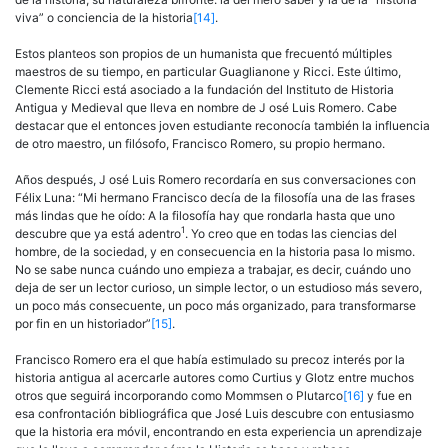
viva” o conciencia de la historia
[14]
.
Estos planteos son propios de un humanista que frecuentó múltiples
maestros de su tiempo, en particular Guaglianone y Ricci. Este último,
Clemente Ricci está asociado a la fundación del Instituto de Historia
Antigua y Medieval que lleva en nombre de J osé Luis Romero. Cabe
destacar que el entonces joven estudiante reconocía también la influencia
de otro maestro, un filósofo, Francisco Romero, su propio hermano.
Años después, J osé Luis Romero recordaría en sus conversaciones con
Félix Luna: “Mi hermano Francisco decía de la filosofía una de las frases
más lindas que he oído: A la filosofía hay que rondarla hasta que uno
1
descubre que ya está adentro
. Yo creo que en todas las ciencias del
hombre, de la sociedad, y en consecuencia en la historia pasa lo mismo.
No se sabe nunca cuándo uno empieza a trabajar, es decir, cuándo uno
deja de ser un lector curioso, un simple lector, o un estudioso más severo,
un poco más consecuente, un poco más organizado, para transformarse
por fin en un historiador”
[15]
.
Francisco Romero era el que había estimulado su precoz interés por la
historia antigua al acercarle autores como Curtius y Glotz entre muchos
otros que seguirá incorporando como Mommsen o Plutarco
[16]
y fue en
esa confrontación bibliográfica que José Luis descubre con entusiasmo
que la historia era móvil, encontrando en esta experiencia un aprendizaje