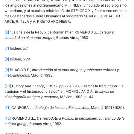
los anglosajones al norteamericano M. FINLEY, vinculado al sociologismo
weberiano, y al marxista británico G. de STE. CROIX y finalmente entre los
más destacados autores hispanos al recordado M. VIGIL, D. PLACIDO, J.
ARCE, R. TEJA y A. PRIETO ARCINIEGA.
[6]
“La crisis de la República Romana”, en ROMERO J .L.,
Estado y
sociedad en el mundo antiguo,
Buenos Aires, 1980
[7]
Ibídem, p.7
[8]
Ibídem, p.29
[9]
PLACIDO D.,
Introducción al mundo antiguo: problemas teóricos y
metodológicos,
Madrid, 1993.
[10]
History and Theory, II, 1972, pp.279-293. Usamos la traducción “La
tradición y el historiador clásico”, en MOMIGLIANO A.:
Ensayos de
historiografía antigua y moderna,
México, 1993, p.144
[11]
CANFORA L,
Ideología de los estudios clásicos,
Madrid, 1991 (1980).
[12]
ROMERO J .L.,
De Herodoto a Polibio. El pensamiento histórico de la
cultura griega,
Buenos Aires, 1952.