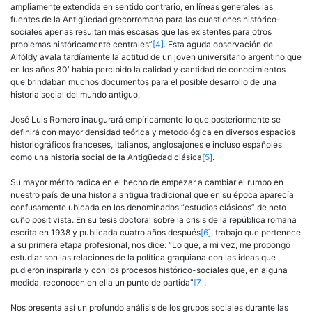
ampliamente extendida en sentido contrario, en líneas generales las
fuentes de la Antigüedad grecorromana para las cuestiones histórico-
sociales apenas resultan más escasas que las existentes para otros
problemas históricamente centrales”
[4]
. Esta aguda observación de
Alfóldy avala tardíamente la actitud de un joven universitario argentino que
en los años 30′ había percibido la calidad y cantidad de conocimientos
que brindaban muchos documentos para el posible desarrollo de una
historia social del mundo antiguo.
José Luis Romero inaugurará empíricamente lo que posteriormente se
definirá con mayor densidad teórica y metodológica en diversos espacios
historiográficos franceses, italianos, anglosajones e incluso españoles
como una historia social de la Antigüedad clásica
[5]
.
Su mayor mérito radica en el hecho de empezar a cambiar el rumbo en
nuestro país de una historia antigua tradicional que en su época aparecía
confusamente ubicada en los denominados “estudios clásicos” de neto
cuño positivista. En su tesis doctoral sobre la crisis de la república romana
escrita en 1938 y publicada cuatro años después
[6]
, trabajo que pertenece
a su primera etapa profesional, nos dice: “Lo que, a mi vez, me propongo
estudiar son las relaciones de la política graquiana con las ideas que
pudieron inspirarla y con los procesos histórico-sociales que, en alguna
medida, reconocen en ella un punto de partida”
[7]
.
Nos presenta así un profundo análisis de los grupos sociales durante las