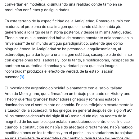
convertían en modélica, disimulando una realidad donde también se
producían conflictos y desigualdades.
En este terreno de la especificidad de la Antigüedad, Romero asumió con
madurez el problema de esa imagen que el mundo clásico había ¡do
generando a lo largo de la historia posterior, y desde la misma Antigüedad.
Tiene claro que la posteridad había de manera constante colaborado en la
“invención” de un mundo antiguo paradigmático. Entiende que como
ninguna época, la Antigüedad se ha prestado al anquilosamiento, al
estereotipo, para dar lugar a una imagen estática, susceptible de definirse
con expresiones totalizadoras y, por lo tanto, simplificadoras, incapaces de
contener su auténtica dinámica y variedad, para que esta imagen
“construida” produzca el efecto de verdad, de la estabilización
buscada
[9]
.
El investigador argentino coincidirá plenamente con el sabio italiano
Arnaldo Momigliano, que afirmará en un trabajo publicado en History and
Theory que “los ‘grandes’ historiadores griegos y romanos estaban
dominados por el sentimiento de cambio. En eso reflejaban exactamente la
situación de la sociedad. Ni los griegos en general después del siglo VI aC
ni los romanos después del siglo III aC tenían duda alguna acerca de la
magnitud de los cambios que estaban produciéndose entre ellos. Incluso
cuando la constitución no había sido afectada directamente, había habido
modificaciones en los territorios y en el poder. Los historiadores trabajaban
en una atmósfera de expectativa de cambio y registraban los hechos del