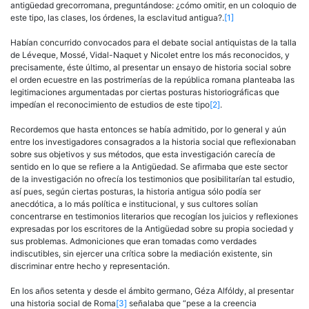
antigüedad grecorromana, preguntándose: ¿cómo omitir, en un coloquio de
este tipo, las clases, los órdenes, la esclavitud antigua?.
[1]
Habían concurrido convocados para el debate social antiquistas de la talla
de Léveque, Mossé, Vidal-Naquet y Nicolet entre los más reconocidos, y
precisamente, éste último, al presentar un ensayo de historia social sobre
el orden ecuestre en las postrimerías de la república romana planteaba las
legitimaciones argumentadas por ciertas posturas historiográficas que
impedían el reconocimiento de estudios de este tipo
[2]
.
Recordemos que hasta entonces se había admitido, por lo general y aún
entre los investigadores consagrados a la historia social que reflexionaban
sobre sus objetivos y sus métodos, que esta investigación carecía de
sentido en lo que se refiere a la Antigüedad. Se afirmaba que este sector
de la investigación no ofrecía los testimonios que posibilitarían tal estudio,
así pues, según ciertas posturas, la historia antigua sólo podía ser
anecdótica, a lo más política e institucional, y sus cultores solían
concentrarse en testimonios literarios que recogían los juicios y reflexiones
expresadas por los escritores de la Antigüedad sobre su propia sociedad y
sus problemas. Admoniciones que eran tomadas como verdades
indiscutibles, sin ejercer una crítica sobre la mediación existente, sin
discriminar entre hecho y representación.
En los años setenta y desde el ámbito germano, Géza Alfóldy, al presentar
una historia social de Roma
[3]
señalaba que “pese a la creencia