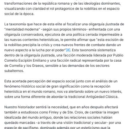
transformaciones de la república romana y de las ideologías dominantes,
visualizando con claridad el rol protagonice de la nobilitas en el espacio
social de la época.
La taxonomía que hace de esta elite al focalizar una oligarquía ¡lustrada de
“mentalidad moderna” -según sus propios términos- enfrentada con una
oligarquía conservadora, ejecutora de una política cerrada impermeable a
las nuevas corrientes helenísticas, le permite afirmar que “esta escisión de
la nobilitas precipita la crisis y crea nuevos frentes de combate dando un
nuevo aspecto a la lucha por el poder”
[8]
. Esta taxonomía sistematiza
dentro de la oligarquía ¡lustrada, una facción moderada liderada por Publio
Comelio Escipión Emiliano y una facción radical representada por la casa
de Cornelia y los Graeos, sensible a las demandas de los sectores
subalternos.
Esta acertada percepción del espacio social junto con el análisis de un
fenómeno histórico social de gran significación como la recepción
helenística en el mundo romano, nos va alertando sobre un nuevo interés,
sobre una forma diferente de abordar la tradicional Antigüedad Clásica.
Nuestro historiador sentirá la necesidad, que en años después afectará
también a estudiosos como Finley y de Ste. Croix, de cambiar la imagen
idealizada del mundo antiguo, donde las relaciones sociales habían
quedado marcadas -a través de una visión tradicional y secular- por una
especie de pacifismo, dominado además por un esteticismo que la