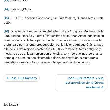
[13]
Ibídem, p.13.
[14]
Ibídem, p,13y ss.
[15]
LUNA F.,
Conversaciones con j osé Luis Romero,
Buenos Aires, 1976,
p.20.
[16]
La reciente donación al Instituto de Historia Antigua y Medieval de la
Facultad de Filosofía y Letras (Universidad de Buenos Aires), que lleva su
nombre, de la biblioteca particular de José Luis Romero, nos confirma la
profunda y permanente preocupación por la historia Antigua Clásica más
allá de sus definiciones posteriores. Multiplicidad de autores antiguos y
modernos se conjugan en un conjunto diverso y rico que incorpora tanto
obras que permiten una sistematización historiográfica como
corpora
heurísticos que denotan su apego inteligente a los documentos.
Navegación
José Luis Romero
José Luis Romero y sus
perspectivas de la época
de
moderna
entradas
Detalles