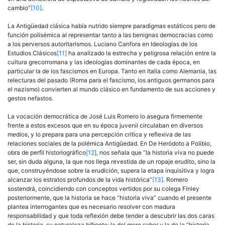
cambio”
[10]
.
La Antigüedad clásica había nutrido siempre paradigmas estáticos pero de
función polisémica al representar tanto a las benignas democracias como
a los perversos autoritarismos. Luciano Canfora en Ideologías de los
Estudios Clásicos
[11]
ha analizado la estrecha y peligrosa relación entre la
cultura grecorromana y las ideologías dominantes de cada época, en
particular la de los fascismos en Europa. Tanto en Italia como Alemania, las
relecturas del pasado (Roma para el fascismo, los antiguos germanos para
el nazismo) convierten al mundo clásico en fundamento de sus acciones y
gestos nefastos.
La vocación democrática de José Luis Romero lo asegura firmemente
frente a estos excesos que en su época juvenil circulaban en diversos
medios, y lo prepara para una percepción crítica y reflexiva de las
relaciones sociales de la polémica Antigüedad. En De Heródoto a Polibio,
obra de perfil historiográfico
[12]
, nos señala que “la historia viva no puede
ser, sin duda alguna, la que nos llega revestida de un ropaje erudito, sino la
que, construyéndose sobre la erudición, supera la etapa inquisitiva y logra
alcanzar los estratos profundos de la vida histórica”
[13]
. Romero
sostendrá, coincidiendo con conceptos vertidos por su colega Finley
posteriormente, que la historia se hace “historia viva” cuando el presente
plantea interrogantes que es necesario resolver con madura
responsabilidad y que toda reflexión debe tender a descubrir las dos caras
de la historia, su naturaleza bifronte: la del mero saber y la de la “historia