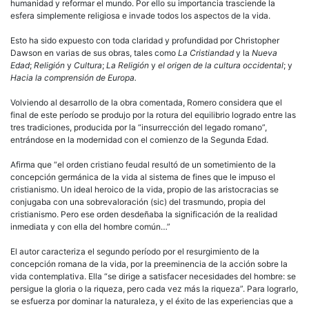
humanidad y reformar el mundo. Por ello su importancia trasciende la
esfera simplemente religiosa e invade todos los aspectos de la vida.
Esto ha sido expuesto con toda claridad y profundidad por Christopher
Dawson en varias de sus obras, tales como
La Cristiandad
y la
Nueva
Edad
;
Religión
y
Cultura
;
La Religión
y
el origen de la cultura occidental
; y
Hacia la comprensión de Europa.
Volviendo al desarrollo de la obra comentada, Romero considera que el
final de este período se produjo por la rotura del equilibrio logrado entre las
tres tradiciones, producida por la “insurrección del legado romano”,
entrándose en la modernidad con el comienzo de la Segunda Edad.
Afirma que “el orden cristiano feudal resultó de un sometimiento de la
concepción germánica de la vida al sistema de fines que le impuso el
cristianismo. Un ideal heroico de la vida, propio de las aristocracias se
conjugaba con una sobrevaloración (sic) del trasmundo, propia del
cristianismo. Pero ese orden desdeñaba la significación de la realidad
inmediata y con ella del hombre común…”
El autor caracteriza el segundo período por el resurgimiento de la
concepción romana de la vida, por la preeminencia de la acción sobre la
vida contemplativa. Ella “se dirige a satisfacer necesidades del hombre: se
persigue la gloria o la riqueza, pero cada vez más la riqueza”. Para lograrlo,
se esfuerza por dominar la naturaleza, y el éxito de las experiencias que a