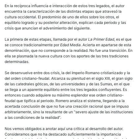
En la recíproca influencia e interacción de estos tres legados, el autor
encuentra la caracterización de las distintas etapas que atravesó la
cultura occidental. El predominio de uno de ellos sobre los otros, el
equilibrio logrado y su posterior alteración, explican cada período y las
crisis que anuncian el advenimiento del siguiente.
La primera de estas etapas, llamada por el autor
La Primer Edad
, es el que
se conoce tradicionalmente por
Edad Media
. Acierta en apartarse de esta
denominación, que no corresponde a la realidad. No fue una transición. En
ella se plasmada la nueva cultura con los aportes de las tres tradiciones
determinadas.
Se desenvuelve entre dos crisis, la del Imperio Romano cristianizado y la
del orden cristiano-feudal. Alcanza su plenitud en el siglo XIII, el gran siglo
de las catedrales góticas, de las universidades y de las Sumas, en el que
se llega a un aparente equilibrio entre los tres legados confluyentes. Es
entonces cuando adquiere su máximo esplendor ese orden cristiano-
feudal que tipifica al periodo. Romero analiza el sistema, llegando a la
acertada conclusión de que no fue una creación racional que se impuso
arbitrariamente, sino la resultante de un “severo ajuste de las instituciones
a las condiciones de la realidad”.
Nos vemos obligados a anotar aquí una crítica al desarrollo del autor.
Consideramos que no ha destacado suficientemente la importancia