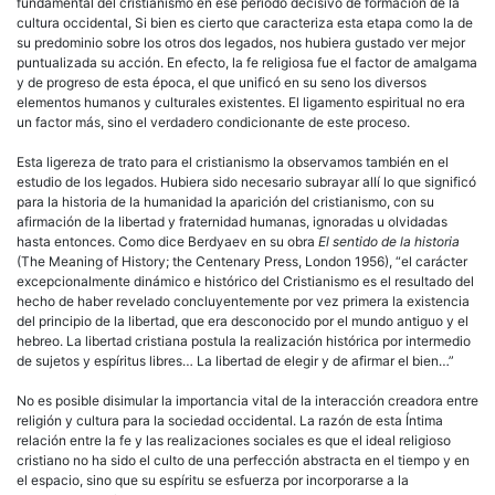
fundamental del cristianismo en ese periodo decisivo de formación de la
cultura occidental, Si bien es cierto que caracteriza esta etapa como la de
su predominio sobre los otros dos legados, nos hubiera gustado ver mejor
puntualizada su acción. En efecto, la fe religiosa fue el factor de amalgama
y de progreso de esta época, el que unificó en su seno los diversos
elementos humanos y culturales existentes. El ligamento espiritual no era
un factor más, sino el verdadero condicionante de este proceso.
Esta ligereza de trato para el cristianismo la observamos también en el
estudio de los legados. Hubiera sido necesario subrayar allí lo que significó
para la historia de la humanidad la aparición del cristianismo, con su
afirmación de la libertad y fraternidad humanas, ignoradas u olvidadas
hasta entonces. Como dice Berdyaev en su obra
El sentido de la
historia
(The Meaning of History; the Centenary Press, London 1956), “el carácter
excepcionalmente dinámico e histórico del Cristianismo es el resultado del
hecho de haber revelado concluyentemente por vez primera la existencia
del principio de la libertad, que era desconocido por el mundo antiguo y el
hebreo. La libertad cristiana postula la realización histórica por intermedio
de sujetos y espíritus libres… La libertad de elegir y de afirmar el bien…”
No es posible disimular la importancia vital de la interacción creadora entre
religión y cultura para la sociedad occidental. La razón de esta Íntima
relación entre la fe y las realizaciones sociales es que el ideal religioso
cristiano no ha sido el culto de una perfección abstracta en el tiempo y en
el espacio, sino que su espíritu se esfuerza por incorporarse a la