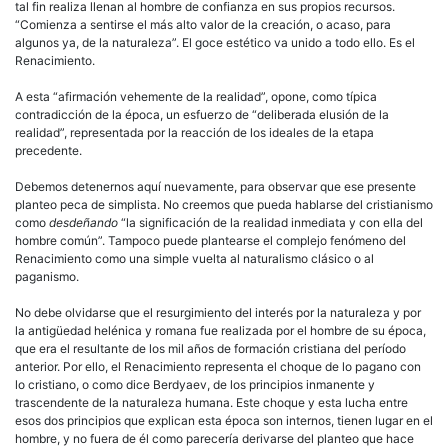
tal fin realiza llenan al hombre de confianza en sus propios recursos.
“Comienza a sentirse el más alto valor de la creación, o acaso, para
algunos ya, de la naturaleza”. El goce estético va unido a todo ello. Es el
Renacimiento.
A esta “afirmación vehemente de la realidad”, opone, como típica
contradicción de la época, un esfuerzo de “deliberada elusión de la
realidad”, representada por la reacción de los ideales de la etapa
precedente.
Debemos detenernos aquí nuevamente, para observar que ese presente
planteo peca de simplista. No creemos que pueda hablarse del cristianismo
como
desdeñando
“la significación de la realidad inmediata y con ella del
hombre común”. Tampoco puede plantearse el complejo fenómeno del
Renacimiento como una simple vuelta al naturalismo clásico o al
paganismo.
No debe olvidarse que el resurgimiento del interés por la naturaleza y por
la antigüedad helénica y romana fue realizada por el hombre de su época,
que era el resultante de los mil años de formación cristiana del período
anterior. Por ello, el Renacimiento representa el choque de lo pagano con
lo cristiano, o como dice Berdyaev, de los principios inmanente y
trascendente de la naturaleza humana. Este choque y esta lucha entre
esos dos principios que explican esta época son internos, tienen lugar en el
hombre, y no fuera de él como parecería derivarse del planteo que hace