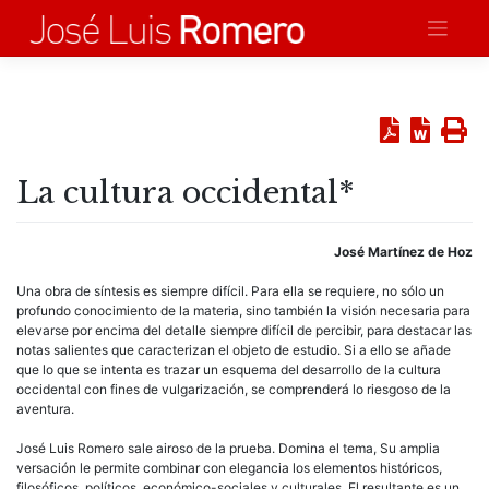
Saltar
al
contenido
La cultura occidental*
José Martínez de Hoz
Una obra de síntesis es siempre difícil. Para ella se requiere, no sólo un
profundo conocimiento de la materia, sino también la visión necesaria para
elevarse por encima del detalle siempre difícil de percibir, para destacar las
notas salientes que caracterizan el objeto de estudio. Si a ello se añade
que lo que se intenta es trazar un esquema del desarrollo de la cultura
occidental con fines de vulgarización, se comprenderá lo riesgoso de la
aventura.
José Luis Romero sale airoso de la prueba. Domina el tema, Su amplia
versación le permite combinar con elegancia los elementos históricos,
filosóficos, políticos, económico-sociales y culturales. El resultante es un