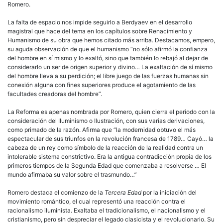
Romero.
La falta de espacio nos impide seguirlo a Berdyaev en el desarrollo
magistral que hace del tema en los capítulos sobre Renacimiento y
Humanismo de su obra que hemos citado más arriba. Destacamos, empero,
su aguda observación de que el humanismo “no sólo afirmó la confianza
del hombre en sí mismo y lo exaltó, sino que también lo rebajó al dejar de
considerarlo un ser de origen superior y divino… La exaltación de sí mismo
del hombre lleva a su perdición; el libre juego de las fuerzas humanas sin
conexión alguna con fines superiores produce el agotamiento de las
facultades creadoras del hombre”.
La Reforma es apenas nombrada por Romero, quien cierra el periodo con la
consideración del Iluminismo o Ilustración, con sus varias derivaciones,
como primado de la razón. Afirma que “la modernidad obtuvo el más
espectacular de sus triunfos en la revolución francesa de 1789… Cayó… la
cabeza de un rey como símbolo de la reacción de la realidad contra un
intolerable sistema constrictivo. Era la antigua contradicción propia de los
primeros tiempos de la Segunda Edad que comenzaba a resolverse … El
mundo afirmaba su valor sobre el trasmundo…”
Romero destaca el comienzo de la
Tercera Edad
por la iniciación del
movimiento romántico, el cual representó una reacción contra el
racionalismo iluminista. Exaltaba el tradicionalismo, el nacionalismo y el
cristianismo, pero sin despreciar el legado clasicista y el revolucionario. Su