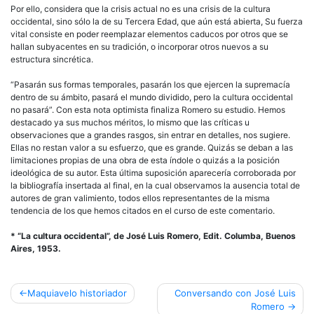
Por ello, considera que la crisis actual no es una crisis de la cultura
occidental, sino sólo la de su Tercera Edad, que aún está abierta, Su fuerza
vital consiste en poder reemplazar elementos caducos por otros que se
hallan subyacentes en su tradición, o incorporar otros nuevos a su
estructura sincrética.
“Pasarán sus formas temporales, pasarán los que ejercen la supremacía
dentro de su ámbito, pasará el mundo dividido, pero la cultura occidental
no pasará”. Con esta nota optimista finaliza Romero su estudio. Hemos
destacado ya sus muchos méritos, lo mismo que las críticas u
observaciones que a grandes rasgos, sin entrar en detalles, nos sugiere.
Ellas no restan valor a su esfuerzo, que es grande. Quizás se deban a las
limitaciones propias de una obra de esta índole o quizás a la posición
ideológica de su autor. Esta última suposición aparecería corroborada por
la bibliografía insertada al final, en la cual observamos la ausencia total de
autores de gran valimiento, todos ellos representantes de la misma
tendencia de los que hemos citados en el curso de este comentario.
* “La cultura occidental”, de José Luis Romero, Edit. Columba, Buenos
Aires, 1953.
Navegación
Maquiavelo historiador
Conversando con José Luis
Romero
de