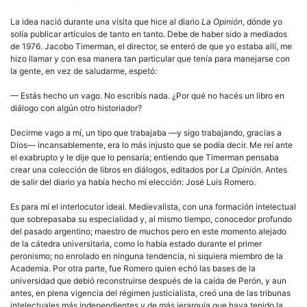
La idea nació durante una visita que hice al diario
La Opinión
, dónde yo
solía publicar artículos de tanto en tanto. Debe de haber sido a mediados
de 1976. Jacobo Timerman, el director, se enteró de que yo estaba allí, me
hizo llamar y con esa manera tan particular que tenía para manejarse con
la gente, en vez de saludarme, espetó:
— Estás hecho un vago. No escribís nada. ¿Por qué no hacés un libro en
diálogo con algún otro historiador?
Decirme vago a mí, un tipo que trabajaba —y sigo trabajando, gracias a
Dios— incansablemente, era lo más injusto que se podía decir. Me reí ante
el exabrupto y le dije que lo pensaría; entiendo que Timerman pensaba
crear una colección de libros en diálogos, editados por
La Opinión
. Antes
de salir del diario ya había hecho mi elección: José Luis Romero.
Es para mí el interlocutor ideal. Medievalista, con una formación intelectual
que sobrepasaba su especialidad y, al mismo tiempo, conocedor profundo
del pasado argentino; maestro de muchos pero en este momento alejado
de la cátedra universitaria, como lo había estado durante el primer
peronismo; no enrolado en ninguna tendencia, ni siquiera miembro de la
Academia. Por otra parte, fue Romero quien echó las bases de la
universidad que debió reconstruirse después de la caída de Perón, y aun
antes, en plena vigencia del régimen justicialista, creó una de las tribunas
intelectuales más independientes y de más jerarquía que haya tenido la