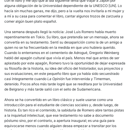
con el libro y me dijo que al día siguiente tenía que viajar a Japón por
alguna obligación de la Universidad dependiente de la UNESCO [UN]. Lo
hacía sin muchas ganas, me dijo, pero a la vuelta nos invitaría a mi mujer y
a mí a su casa para comentar el libro, cantar algunos trozos de zarzuela y
comer algún buen plato español.
Una semana después llegó la noticia: José Luis Romero había muerto
repentinamente en Tokio. Su libro, que pretendía ser un mensaje, ahora se
convertía en su testamento. Sentí su desaparición como la de un amigo a
quien no se ha frecuentado en la medida en que uno hubiera querido.
Cuando lo enterramos en el cementerio de Adrogué, Gregorio Weinberg
habló del apagón cultural que vivía el país. Menos mal que antes de ser
aplastado por este apagón, Romero tuvo la oportunidad de dejar expresada
su filosofía de la historia, su idea del oficio del historiador, sus proyectos y
sus evaluaciones, en este pequeño libro que ya había sido secuestrado
casi íntegramente cuando
La Opinión
fue intervenida y Timerman,
detenido. Pocos años más tarde logré que se reeditara por la Universidad
de Belgrano y más tarde salió con el sello de Sudamericana.
Ahora se ha convertido en un libro clásico y suele usarse como una
introducción para el estudiante de ciencias sociales y, desde luego, de
historia. Es tan rico el contenido, la sabiduría de Romero abre tantas pistas
a la inquietud intelectual, que ese testamento no sabe a documento
póstumo sino, por el contrario, a apertura inaugural; es una guía para
equivocarse menos cuando alguien desea empezar a transitar por los