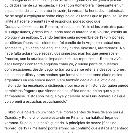
cuidadosamente su respuesta. Hablar con Romero era interesante en un
espacio donde se valorizaba la razón, la verdad, la honradez intelectual.
No se negó a explayarse sobre ninguno de los temas que le propuse. Yo me
limité a hacerle preguntas y él respondía: por eso digo que
Conversaciones
… es de Romero, más que mío. Yo le di los pretextos para
sus digresiones, y después, cuando todo el material estuvo listo, escribí un
prólogo y un epílogo. Cuando terminé sería noviembre de 1976, y por eso
las últimas líneas mías dicen que “el barullo de la Argentina actual nos
sobresalta y a veces nos angustia: hay ruidos siniestros, aterradores”. No
hace falta aclarar que esos ruidos siniestros eran los que generaba el
Proceso, con la crueldad e impavidez de sus represiones. Romero vivía
esos tiempos con tanta angustia como yo, y buena parte de nuestras
conversaciones, desde luego no transcriptas, se refería a desapariciones,
clausuras, exilios y otros hechos que formaban el contorno diario de los
argentinos en esa época negra. Pero también decía que el oficio del
historiador ha enseñado a distinguir, y por eso es el historiador quien puede
percibir los fragores que vienen de una sólida construcción que sigue
afirmándose. “Éstos son los que oye y celebra José Luis Romero. Los que
yo aprendí a escuchar, escuchándolo”.
El libro, que no era voluminoso, fue impreso antes de fines de año por
La
Opinión
, y Romero lo recibió estando en Pinamar, su habitual lugar de
veraneo. Supe que le había gustado. A principios de marzo [fines de
febrero] de 1977 me llamó por teléfono: me confirmó que estaba encantado