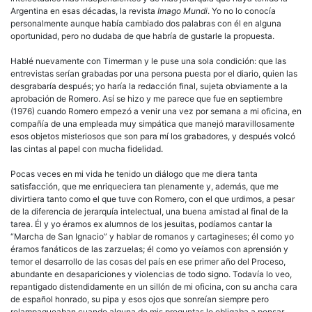
Argentina en esas décadas, la revista
Imago Mundi
. Yo no lo conocía
personalmente aunque había cambiado dos palabras con él en alguna
oportunidad, pero no dudaba de que habría de gustarle la propuesta.
Hablé nuevamente con Timerman y le puse una sola condición: que las
entrevistas serían grabadas por una persona puesta por el diario, quien las
desgrabaría después; yo haría la redacción final, sujeta obviamente a la
aprobación de Romero. Así se hizo y me parece que fue en septiembre
(1976) cuando Romero empezó a venir una vez por semana a mi oficina, en
compañía de una empleada muy simpática que manejó maravillosamente
esos objetos misteriosos que son para mí los grabadores, y después volcó
las cintas al papel con mucha fidelidad.
Pocas veces en mi vida he tenido un diálogo que me diera tanta
satisfacción, que me enriqueciera tan plenamente y, además, que me
divirtiera tanto como el que tuve con Romero, con el que urdimos, a pesar
de la diferencia de jerarquía intelectual, una buena amistad al final de la
tarea. Él y yo éramos ex alumnos de los jesuitas, podíamos cantar la
“Marcha de San Ignacio” y hablar de romanos y cartagineses; él como yo
éramos fanáticos de las zarzuelas; él como yo veíamos con aprensión y
temor el desarrollo de las cosas del país en ese primer año del Proceso,
abundante en desapariciones y violencias de todo signo. Todavía lo veo,
repantigado distendidamente en un sillón de mi oficina, con su ancha cara
de español honrado, su pipa y esos ojos que sonreían siempre pero
relampagueaban cuando alguna de mis preguntas lo obligaba a pensar