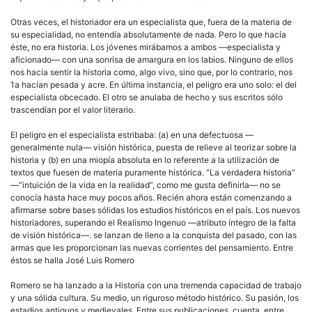
Otras veces, el historiador era un especialista que, fuera de la materia de
su especialidad, no entendía absolutamente de nada. Pero lo que hacía
éste, no era historia. Los jóvenes mirábamos a ambos —especialista y
aficionado— con una sonrisa de amargura en los labios. Ninguno de ellos
nos hacía sentir la historia como, algo vivo, sino que, por lo contrario, nos
1a hacían pesada y acre. En última instancia, el peligro era uno solo: el del
especialista obcecado. El otro se anulaba de hecho y sus escritos sólo
trascendían por el valor literario.
El peligro en el especialista estribaba: (a) en una defectuosa —
generalmente nula— visión histórica, puesta de relieve al teorizar sobre la
historia y (b) en una miopía absoluta en lo referente a la utilización de
textos que fuesen de materia puramente histórica. “La verdadera historia”
—“intuición de la vida en la realidad”, como me gusta definirla— no se
conocía hasta hace muy pocos años. Recién ahora están comenzando a
afirmarse sobre bases sólidas los estudios históricos en el país. Los nuevos
historiadores, superando el Realismo Ingenuo —atributo íntegro de la falta
de visión histórica—. se lanzan de lleno a la conquista del pasado, con las
armas que les proporcionan las nuevas corrientes del pensamiento. Entre
éstos se halla José Luis Romero
Romero se ha lanzado a la Historia con una tremenda capacidad de trabajo
y una sólida cultura. Su medio, un riguroso método histórico. Su pasión, los
estadios antiguos y medievales. Entre sus publicaciones, cuenta, entre