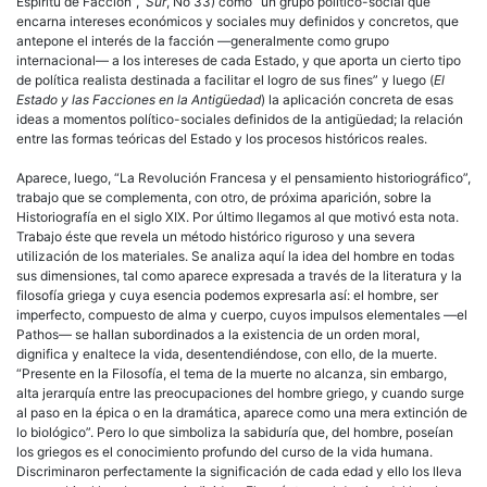
Espíritu de Facción”,
Sur
, No 33) como “un grupo político-social que
encarna intereses económicos y sociales muy definidos y concretos, que
antepone el interés de la facción —generalmente como grupo
internacional— a los intereses de cada Estado, y que aporta un cierto tipo
de política realista destinada a facilitar el logro de sus fines” y luego (
El
Estado y las Facciones en la Antigüedad
) la aplicación concreta de esas
ideas a momentos político-sociales definidos de la antigüedad; la relación
entre las formas teóricas del Estado y los procesos históricos reales.
Aparece, luego, “La Revolución Francesa y el pensamiento historiográfico”,
trabajo que se complementa, con otro, de próxima aparición, sobre la
Historiografía en el siglo XIX. Por último llegamos al que motivó esta nota.
Trabajo éste que revela un método histórico riguroso y una severa
utilización de los materiales. Se analiza aquí la idea del hombre en todas
sus dimensiones, tal como aparece expresada a través de la literatura y la
filosofía griega y cuya esencia podemos expresarla así: el hombre, ser
imperfecto, compuesto de alma y cuerpo, cuyos impulsos elementales —el
Pathos— se hallan subordinados a la existencia de un orden moral,
dignifica y enaltece la vida, desentendiéndose, con ello, de la muerte.
“Presente en la Filosofía, el tema de la muerte no alcanza, sin embargo,
alta jerarquía entre las preocupaciones del hombre griego, y cuando surge
al paso en la épica o en la dramática, aparece como una mera extinción de
lo biológico”. Pero lo que simboliza la sabiduría que, del hombre, poseían
los griegos es el conocimiento profundo del curso de la vida humana.
Discriminaron perfectamente la significación de cada edad y ello los lleva