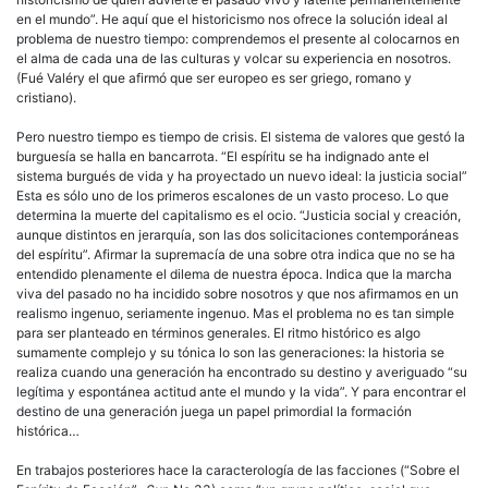
en el mundo”. He aquí que el historicismo nos ofrece la solución ideal al
problema de nuestro tiempo: comprendemos el presente al colocarnos en
el alma de cada una de las culturas y volcar su experiencia en nosotros.
(Fué Valéry el que afirmó que ser europeo es ser griego, romano y
cristiano).
Pero nuestro tiempo es tiempo de crisis. El sistema de valores que gestó la
burguesía se halla en bancarrota. “El espíritu se ha indignado ante el
sistema burgués de vida y ha proyectado un nuevo ideal: la justicia social”
Esta es sólo uno de los primeros escalones de un vasto proceso. Lo que
determina la muerte del capitalismo es el ocio. “Justicia social y creación,
aunque distintos en jerarquía, son las dos solicitaciones contemporáneas
del espíritu”. Afirmar la supremacía de una sobre otra indica que no se ha
entendido plenamente el dilema de nuestra época. Indica que la marcha
viva del pasado no ha incidido sobre nosotros y que nos afirmamos en un
realismo ingenuo, seriamente ingenuo. Mas el problema no es tan simple
para ser planteado en términos generales. El ritmo histórico es algo
sumamente complejo y su tónica lo son las generaciones: la historia se
realiza cuando una generación ha encontrado su destino y averiguado “su
legítima y espontánea actitud ante el mundo y la vida”. Y para encontrar el
destino de una generación juega un papel primordial la formación
histórica…
En trabajos posteriores hace la caracterología de las facciones (“Sobre el