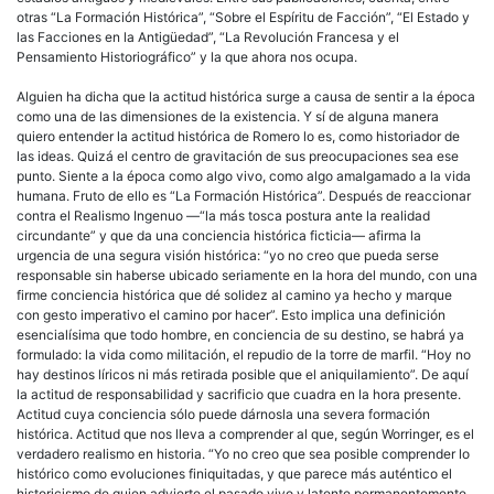
otras “La Formación Histórica”, “Sobre el Espíritu de Facción”, “El Estado y
las Facciones en la Antigüedad”, “La Revolución Francesa y el
Pensamiento Historiográfico” y la que ahora nos ocupa.
Alguien ha dicha que la actitud histórica surge a causa de sentir a la época
como una de las dimensiones de la existencia. Y sí de alguna manera
quiero entender la actitud histórica de Romero lo es, como historiador de
las ideas. Quizá el centro de gravitación de sus preocupaciones sea ese
punto. Siente a la época como algo vivo, como algo amalgamado a la vida
humana. Fruto de ello es “La Formación Histórica”. Después de reaccionar
contra el Realismo Ingenuo —“la más tosca postura ante la realidad
circundante” y que da una conciencia histórica ficticia— afirma la
urgencia de una segura visión histórica: “yo no creo que pueda serse
responsable sin haberse ubicado seriamente en la hora del mundo, con una
firme conciencia histórica que dé solidez al camino ya hecho y marque
con gesto imperativo el camino por hacer”. Esto implica una definición
esencialísima que todo hombre, en conciencia de su destino, se habrá ya
formulado: la vida como militación, el repudio de la torre de marfil. “Hoy no
hay destinos líricos ni más retirada posible que el aniquilamiento”. De aquí
la actitud de responsabilidad y sacrificio que cuadra en la hora presente.
Actitud cuya conciencia sólo puede dárnosla una severa formación
histórica. Actitud que nos lleva a comprender al que, según Worringer, es el
verdadero realismo en historia. “Yo no creo que sea posible comprender lo
histórico como evoluciones finiquitadas, y que parece más auténtico el
historicismo de quien advierte el pasado vivo y latente permanentemente