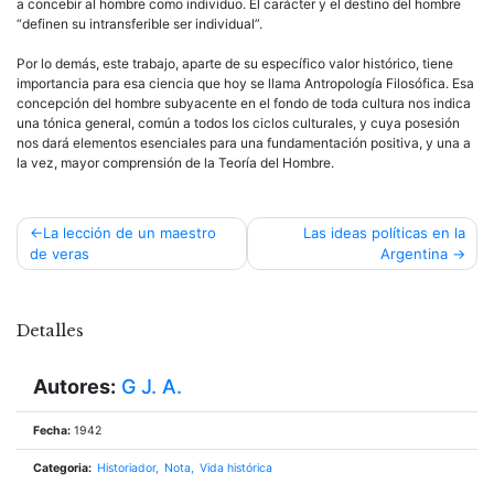
a concebir al hombre como individuo. El carácter y el destino del hombre
“definen su intransferible ser individual”.
Por lo demás, este trabajo, aparte de su específico valor histórico, tiene
importancia para esa ciencia que hoy se llama Antropología Filosófica. Esa
concepción del hombre subyacente en el fondo de toda cultura nos indica
una tónica general, común a todos los ciclos culturales, y cuya posesión
nos dará elementos esenciales para una fundamentación positiva, y una a
la vez, mayor comprensión de la Teoría del Hombre.
Navegación
La lección de un maestro
Las ideas políticas en la
de veras
Argentina
de
entradas
Detalles
Autores:
G J. A.
Fecha:
1942
Categoria:
Historiador
Nota
Vida histórica