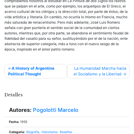
comprobamos nosotros al estudiar en
La Pintura de dos Siglos
los rastros
que se palpan en el arte, como por ejemplo, los arquetipos de El Greco, el
acervo cultural de los clérigos y la dirección total, por parte de éstos, de la
vida artística y literaria. En cambio, no ocurría lo mismo en Francia, mucho
más saturada de renacentismo. Pero más adelante, José Luis Romero
señala con gran puntería el sentido social de la comunidad en ciertos
autores, mientras que, por otra parte, se abandona el sentimiento feudal de
fidelidad del vasallo para su señor, sustituyéndolo por el de la nación, ente
abstracta de superior categoría, más a tono con el nuevo sesgo de la
época, inspirado en el amor patrio romano.
Navegación
A History of Argentine
La Humanidad Marcha hacia
Political Thought
el Socialismo y la Libertad
de
entradas
Detalles
Autores:
Pogolotti Marcelo
Fecha:
1955
Categoria:
Biografía
Historiador
Reseñas