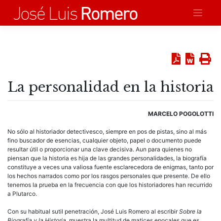
Saltar
al
contenido
La personalidad en la historia
MARCELO POGOLOTTI
No sólo al historiador detectivesco, siempre en pos de pistas, sino al más
fino buscador de esencias, cualquier objeto, papel o documento puede
resultar útil o proporcionar una clave decisiva. Aun para quienes no
piensan que la historia es hija de las grandes personalidades, la biografía
constituye a veces una valiosa fuente esclarecedora de enigmas, tanto por
los hechos narrados como por los rasgos personales que presente. De ello
tenemos la prueba en la frecuencia con que los historiadores han recurrido
a Plutarco.
Con su habitual sutil penetración, José Luis Romero al escribir
Sobre la
Biografía y la Historia
, muestra la multitud de matices epocales que es