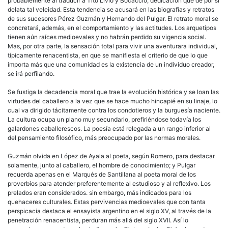
probablemente al traducir a Tito Livio y Bocaccio, dedicación que de por sí
delata tal veleidad. Esta tendencia se acusará en las biografías y retratos
de sus sucesores Pérez Guzmán y Hernando del Pulgar. El retrato moral se
concretará, además, en el comportamiento y las actitudes. Los arquetipos
tienen aún raíces medioevales y no habrán perdido su vigencia social.
Mas, por otra parte, la sensación total para vivir una aventurara individual,
típicamente renacentista, en que se manifiesta el criterio de que lo que
importa más que una comunidad es la existencia de un individuo creador,
se irá perfilando.
Se fustiga la decadencia moral que trae la evolución histórica y se loan las
virtudes del caballero a la vez que se hace mucho hincapié en su linaje, lo
cual va dirigido tácitamente contra los condotieros y la burguesía naciente.
La cultura ocupa un plano muy secundario, prefiriéndose todavía los
galardones caballerescos. La poesía está relegada a un rango inferior al
del pensamiento filosófico, más preocupado por las normas morales.
Guzmán olvida en López de Ayala al poeta, según Romero, para destacar
solamente, junto al caballero, el hombre de conocimiento; y Pulgar
recuerda apenas en el Marqués de Santillana al poeta moral de los
proverbios para atender preferentemente al estudioso y al reflexivo. Los
prelados eran considerados. sin embargo, más indicados para los
quehaceres culturales. Estas pervivencias medioevales que con tanta
perspicacia destaca el ensayista argentino en el siglo XV, al través de la
penetración renacentista, perduran más allá del siglo XVII. Así lo