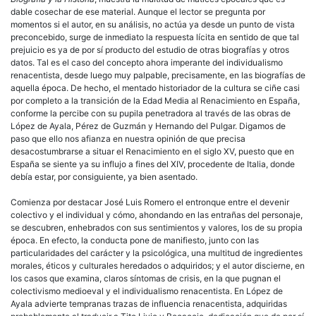
dable cosechar de ese material. Aunque el lector se pregunta por
momentos si el autor, en su análisis, no actúa ya desde un punto de vista
preconcebido, surge de inmediato la respuesta lícita en sentido de que tal
prejuicio es ya de por sí producto del estudio de otras biografías y otros
datos. Tal es el caso del concepto ahora imperante del individualismo
renacentista, desde luego muy palpable, precisamente, en las biografías de
aquella época. De hecho, el mentado historiador de la cultura se ciñe casi
por completo a la transición de la Edad Media al Renacimiento en España,
conforme la percibe con su pupila penetradora al través de las obras de
López de Ayala, Pérez de Guzmán y Hernando del Pulgar. Digamos de
paso que ello nos afianza en nuestra opinión de que precisa
desacostumbrarse a situar el Renacimiento en el siglo XV, puesto que en
España se siente ya su influjo a fines del XIV, procedente de Italia, donde
debía estar, por consiguiente, ya bien asentado.
Comienza por destacar José Luis Romero el entronque entre el devenir
colectivo y el individual y cómo, ahondando en las entrañas del personaje,
se descubren, enhebrados con sus sentimientos y valores, los de su propia
época. En efecto, la conducta pone de manifiesto, junto con las
particularidades del carácter y la psicológica, una multitud de ingredientes
morales, éticos y culturales heredados o adquiridos; y el autor discierne, en
los casos que examina, claros síntomas de crisis, en la que pugnan el
colectivismo medioeval y el individualismo renacentista. En López de
Ayala advierte tempranas trazas de influencia renacentista, adquiridas