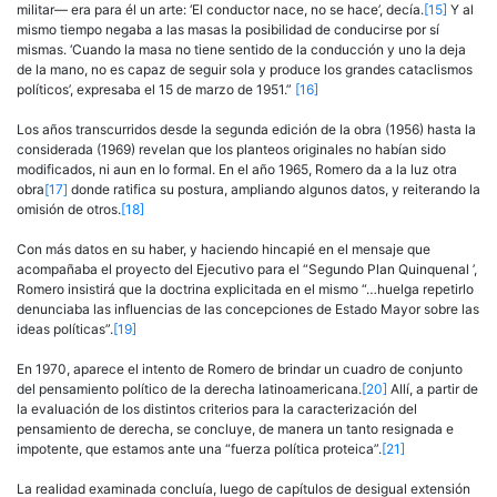
militar— era para él un arte: ‘El conductor nace, no se hace’, decía.
[15]
Y al
mismo tiempo negaba a las masas la posibilidad de conducirse por sí
mismas. ‘Cuando la masa no tiene sentido de la conducción y uno la deja
de la mano, no es capaz de seguir sola y produce los grandes cataclismos
políticos’, expresaba el 15 de marzo de 1951.”
[16]
Los años transcurridos desde la segunda edición de la obra (1956) hasta la
considerada (1969) revelan que los planteos originales no habían sido
modificados, ni aun en lo formal. En el año 1965, Romero da a la luz otra
obra
[17]
donde ratifica su postura, ampliando algunos datos, y reiterando la
omisión de otros.
[18]
Con más datos en su haber, y haciendo hincapié en el mensaje que
acompañaba el proyecto del Ejecutivo para el “Segundo Plan Quinquenal ’,
Romero insistirá que la doctrina explicitada en el mismo “…huelga repetirlo
denunciaba las influencias de las concepciones de Estado Mayor sobre las
ideas políticas”.
[19]
En 1970, aparece el intento de Romero de brindar un cuadro de conjunto
del pensamiento político de la derecha latinoamericana.
[20]
Allí, a partir de
la evaluación de los distintos criterios para la caracterización del
pensamiento de derecha, se concluye, de manera un tanto resignada e
impotente, que estamos ante una “fuerza política proteica”.
[21]
La realidad examinada concluía, luego de capítulos de desigual extensión