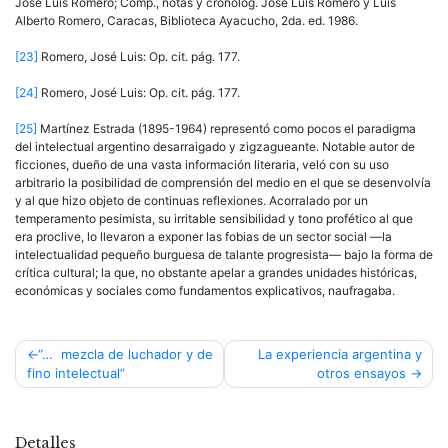
José Luis Romero; Comp., notas y cronolog. José Luis Romero y Luis
Alberto Romero, Caracas, Biblioteca Ayacucho, 2da. ed. 1986.
[23]
Romero, José Luis: Op. cit. pág. 177.
[24]
Romero, José Luis: Op. cit. pág. 177.
[25]
Martínez Estrada (1895-1964) representó como pocos el paradigma
del intelectual argentino desarraigado y zigzagueante. Notable autor de
ficciones, dueño de una vasta información literaria, veló con su uso
arbitrario la posibilidad de comprensión del medio en el que se desenvolvía
y al que hizo objeto de continuas reflexiones. Acorralado por un
temperamento pesimista, su irritable sensibilidad y tono profético al que
era proclive, lo llevaron a exponer las fobias de un sector social —la
intelectualidad pequeño burguesa de talante progresista— bajo la forma de
crítica cultural; la que, no obstante apelar a grandes unidades históricas,
económicas y sociales como fundamentos explicativos, naufragaba.
Navegación
“… mezcla de luchador y de
La experiencia argentina y
fino intelectual”
otros ensayos
de
entradas
Detalles