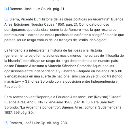
[4]
Romero. José Luis: Op. cit. pág. 11
[5]
Sierra, Vicente D.: “Historia de las ideas políticas en Argentina”, Buenos
Aires, Ediciones Nuestra Causa, 1950, pág. 21. Como dato curioso
consignamos que esta obra, como la de Romero —de la que resulta su
contrapunto— carece de notas precisas de carácter bibliográfico en lo que
parece ser un rasgo común de los trabajos de “estilo ideológico”.
La tendencia a interpretar la historia de las ideas o la Historia
(generalmente bajo formulaciones más o menos imprecisas de “filosofía de
la historia”) constituye un rasgo de larga descendencia en nuestro país:
desde Eduardo Astesano a Marcelo Sánchez Sorondo: Aquél con las
oposiciones entre Independencia y Libertad —forjada en los años 70 y 80
y encabalgada en una suerte de nacionalismo con un ya diluido trasfondo
marxista— y Sánchez Sorondo con la oposición entre Independencia y
Revolución.
Para Astesano ver: “Reportaje a Eduardo Astesano”, en: (Revista) “Crear”,
Buenos Aires, Año 3, No 12, ene-mar. 1983, pág. 8-15. Para Sánchez
Sorondo: “La Argentina por dentro”, Buenos Aires, Editorial Sudamericana,
1987, 596 pág. 30.
[6]
Romero, José Luis: Op. cit. pág. 230.