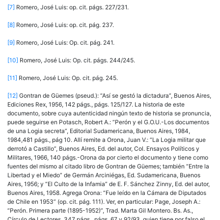
[7]
Romero, José Luis: op. cit. págs. 227/231.
[8]
Romero, José Luis: op. cit. pág. 237.
[9]
Romero, José Luis: Op. cit. pág. 241.
[10]
Romero, José Luis: Op. cit. págs. 244/245.
[11]
Romero, José Luis: Op. cit. pág. 245.
[12]
Gontran de Güemes (pseud.): “Así se gestó la dictadura”, Buenos Aires,
Ediciones Rex, 1956, 142 págs., págs. 125/127. La historia de este
documento, sobre cuya autenticidad ningún texto de historia se pronuncia,
puede seguirse en Potasch, Robert A.: “Perón y el G.O.U.-Los documentos
de una Logia secreta”, Editorial Sudamericana, Buenos Aires, 1984,
1984,481 págs., pág 10. Allí remite a Orona, Juan V.: “La Logia militar que
derrotó a Castillo”, Buenos Aires, Ed. del autor, Col. Ensayos Políticos y
Militares, 1966, 140 págs.-Orona da por cierto el documento y tiene como
fuentes del mismo al citado libro de Gontran de Güemes; también “Entre la
Libertad y el Miedo” de Germán Arciniégas, Ed. Sudamericana, Buenos
Aires, 1956; y “El Culto de la Infamia” de E. F. Sánchez Zinny, Ed. del autor,
Buenos Aires, 1958. Agrega Orona: “Fue leído en la Cámara de Diputados
de Chile en 1953” (op. cit. pág. 111). Ver, en particular: Page, Joseph A.:
“Perón. Primera parte (1895-1952)”, Trad. Marta Gil Montero. Bs. As.,
Círculo de Lectores, 347 págs., págs. 67 y 92/93, quien tiene por falso el