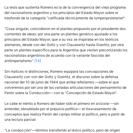
La tesis que sustenta Romero es la de la convergencia del viejo programa
del nacionalismo argentino y los principios del Estado Mayor sobre el
trasfondo de la categoría “calificada técnicamente de lumpenproletariat”:
“Cosa singular, coincidieron en el planteo propuesto por el presidente dos
corrientes de ideas: por una parte un planteo genérico ajustado a los
principios del Estado Mayor, que a su vez se inspiraba en los teóricos
alemanes, desde von der Goltz y von Clausewitz hasta Goerlitz; por otra
parte un planteo específico para la Argentina que venían preconizando los
nacionalistas argentinos de acuerdo con la variante fascista del
antiimperialismo.”
[14]
Sin matices ni distinciones, Romero equipara las concepciones de
Clausewitz con von der Goltz y Goerlitz, el discurso sobre la defensa
nacional del 10 de junio de 1944 que arriba referíamos —sobre el que
volveremos por ser una de las variadas articulaciones del pensamiento de
Perón sobre la Conducción— con la “Concepción de Estado Mayor”.
Le cabe el mérito a Romero de haber sido el primero en avizorar —sin
entender, obnubilado por el prejuicio político— el trasvasamiento de
conceptos que realiza Perón del campo militar al político, pero a partir de
una lectura parcial:
“La conducción”—término transferido al léxico político, pero de origen