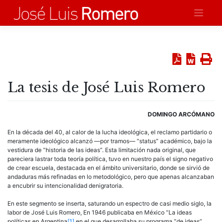
Saltar
al
contenido
La tesis de José Luis Romero
DOMINGO ARCÓMANO
En la década del 40, al calor de la lucha ideológica, el reclamo partidario o
meramente ideológico alcanzó —por tramos— “status” académico, bajo la
vestidura de “historia de las ideas”. Esta limitación nada original, que
pareciera lastrar toda teoría política, tuvo en nuestro país el signo negativo
de crear escuela, destacada en el ámbito universitario, donde se sirvió de
andaduras más refinadas en lo metodológico, pero que apenas alcanzaban
a encubrir su intencionalidad denigratoria.
En este segmento se inserta, saturando un espectro de casi medio siglo, la
labor de José Luis Romero, En 1946 publicaba en México “La ideas
políticas en Argentina
[1]
en el que desarrollaba su programa “de ideas”,