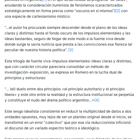
anudando la consideración iluminista de fenómenos (caracterizados
estratégicamente en forma previa como “oscuros en si mismos”)
[2]
con
una especie de cartesianismo místico:
“…el autor ha procurado siempre descender desde el plano de las ideas
claras y distintas hasta el fondo oscuro de los impulsos elementales y las
ideas bastardas, seguro de llegar de este modo a la fuente viva desde
donde surge la savia nutricia que presta a las convicciones esa fiereza tal
peculiar de nuestra historia política”.
[3]
Esta trilogía de fuente viva-impulsos elementales-ideas claras y distintas,
que con carácter circular pareciera consolidar un método de
investigación-exposición, se expresa en Romero en la lucha dual de
principios y estructuras:
“… (el) duelo entre dos principios <el principio autoritario y el principio
libera> y este otro entre la realidad y la estructura institucional se perpetúa
y constituye el nudo del drama político argentino…>
[4]
Este sesgo idealista consistente en reducir la multiplicidad de datos a dos
unidades opuestas, muy lejos de ser un planteo original desde el inicio, se
transformó en un error “colectivo” que por esa vía reduccionista inficionó
el discurso de un variado espectro teórico e ideológico.