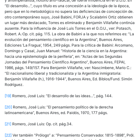
y antiimperialista, notorio anti-radical, de fuerte influencia en el G.O.U. En
“El desarrollo…”, cuyo título es una concesión a la ideología de la época,
pero que en lo metodológico no supera las deficiencias de concepción de.
otro contemporáneo suyo, José Babini, FORJA y Scalabrini Ortiz obtienen
un lugar más destacado, Torres es eliminado y Benjamín Villafañe continúa
ausente. Para la influencia de José Luis Torres en el G.O.U., ver: Potasch,
Robert. A.:Op. cit. pág. 115. La obra de Babini a la que nos referimos es: “La
evolución del pensamiento científico en la Argentina”, Buenos Aires,
Ediciones ‘La Fragua’, 1954, 249 págs. Para la crítica de Babini: Arcomano,
Domingo y Casal, Juan Manuel: “Historia de la ciencia en la Argentina:
hacia una epistemología de la periferia”, en: “Actas de las Segundas
Jornadas del Pensamiento Científico Argentino”, Buenos Aires, FEPAI,
1986, págs. 149/157. Para Benjamín Villafañe, ver: Nascimbene, Mario C.:
“El nacionalismo liberal y tradicionalista y la Argentina inmigratoria:
Benjamín Villafañe (h.), 1916-1944”, Buenos Aires, Ed. Biblos/Fund. Simón
Rodríguez.
[19]
Romero, José Luis: “El desarrollo de las ideas…”, pág. 144.
[20]
Romero, José Luis: “El pensamiento político de la derecha
latinoamericana”, Buenos Aires, ed. Paidós, 1970, 177 págs.
[21]
Romero, José Luis: Op. cit. pág.34.
[22]
Ver también “Prólogo” a: “Pensamiento Conservador. 1815-1898”, Pról.