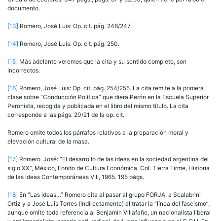
documento.
[13]
Romero, José Luis: Op. cit. pág. 246/247.
[14]
Romero, José Luis: Op. cit. pág. 250.
[15]
Más adelante veremos que la cita y su sentido completo, son
incorrectos.
[16]
Romero, José Luis: Op. cit. pág. 254/255. La cita remite a la primera
clase sobre “Conducción Política” que diera Perón en la Escuela Superior
Peronista, recogida y publicada en el libro del mismo título. La cita
corresponde a las págs. 20/21 de la op. cit.
Romero omite todos los párrafos relativos a la preparación moral y
elevación cultural de la masa.
[17]
Romero. José: “El desarrollo de las ideas en la sociedad argentina del
siglo XX”, México, Fondo de Cultura Económica, Col. Tierra Firme, Historia
de las Ideas Contemporáneas VIII, 1965. 195 págs.
[18]
En “Las ideas…” Romero cita al pasar al grupo FORJA, a Scalabrini
Ortiz y a José Luis Torres (indirectamente) al tratar la “línea del fascismo”,
aunque omite toda referencia al Benjamín Villafañe, un nacionalista liberal