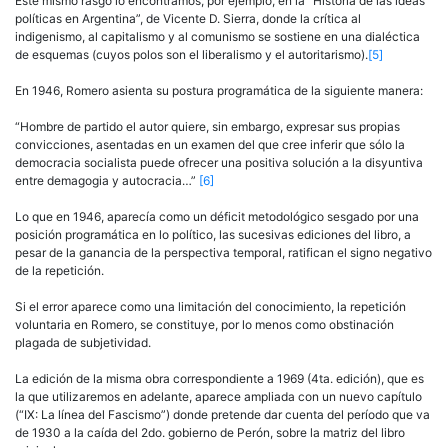
Este mismo rasgo lo encontramos, por ejemplo, en la “Historia de las ideas
políticas en Argentina”, de Vicente D. Sierra, donde la crítica al
indigenismo, al capitalismo y al comunismo se sostiene en una dialéctica
de esquemas (cuyos polos son el liberalismo y el autoritarismo).
[5]
En 1946, Romero asienta su postura programática de la siguiente manera:
“Hombre de partido el autor quiere, sin embargo, expresar sus propias
convicciones, asentadas en un examen del que cree inferir que sólo la
democracia socialista puede ofrecer una positiva solución a la disyuntiva
entre demagogia y autocracia…”
[6]
Lo que en 1946, aparecía como un déficit metodológico sesgado por una
posición programática en lo político, las sucesivas ediciones del libro, a
pesar de la ganancia de la perspectiva temporal, ratifican el signo negativo
de la repetición.
Si el error aparece como una limitación del conocimiento, la repetición
voluntaria en Romero, se constituye, por lo menos como obstinación
plagada de subjetividad.
La edición de la misma obra correspondiente a 1969 (4ta. edición), que es
la que utilizaremos en adelante, aparece ampliada con un nuevo capítulo
(“IX: La línea del Fascismo”) donde pretende dar cuenta del período que va
de 1930 a la caída del 2do. gobierno de Perón, sobre la matriz del libro