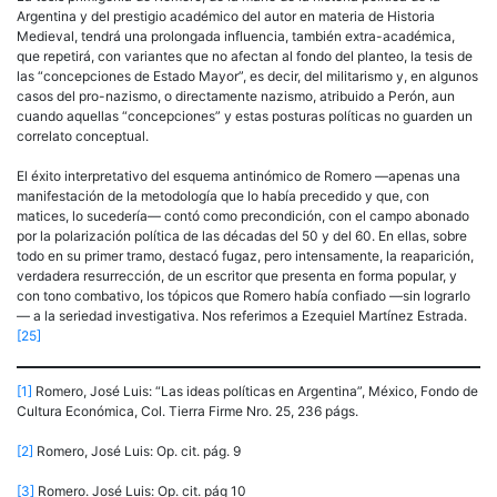
Argentina y del prestigio académico del autor en materia de Historia
Medieval, tendrá una prolongada influencia, también extra-académica,
que repetirá, con variantes que no afectan al fondo del planteo, la tesis de
las “concepciones de Estado Mayor”, es decir, del militarismo y, en algunos
casos del pro-nazismo, o directamente nazismo, atribuido a Perón, aun
cuando aquellas “concepciones” y estas posturas políticas no guarden un
correlato conceptual.
El éxito interpretativo del esquema antinómico de Romero —apenas una
manifestación de la metodología que lo había precedido y que, con
matices, lo sucedería— contó como precondición, con el campo abonado
por la polarización política de las décadas del 50 y del 60. En ellas, sobre
todo en su primer tramo, destacó fugaz, pero intensamente, la reaparición,
verdadera resurrección, de un escritor que presenta en forma popular, y
con tono combativo, los tópicos que Romero había confiado —sin lograrlo
— a la seriedad investigativa. Nos referimos a Ezequiel Martínez Estrada.
[25]
[1]
Romero, José Luis: “Las ideas políticas en Argentina”, México, Fondo de
Cultura Económica, Col. Tierra Firme Nro. 25, 236 págs.
[2]
Romero, José Luis: Op. cit. pág. 9
[3]
Romero. José Luis: Op. cit. pág 10