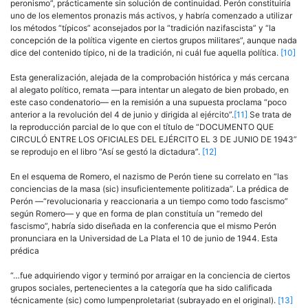
peronismo”, prácticamente sin solución de continuidad. Perón constituiría
uno de los elementos pronazis más activos, y habría comenzado a utilizar
los métodos “típicos” aconsejados por la “tradición nazifascista” y “la
concepción de la política vigente en ciertos grupos militares”, aunque nada
dice del contenido típico, ni de la tradición, ni cuál fue aquella política.
[10]
Esta generalización, alejada de la comprobación histórica y más cercana
al alegato político, remata —para intentar un alegato de bien probado, en
este caso condenatorio— en la remisión a una supuesta proclama “poco
anterior a la revolución del 4 de junio y dirigida al ejército”.
[11]
Se trata de
la reproducción parcial de lo que con el título de “DOCUMENTO QUE
CIRCULÓ ENTRE LOS OFICIALES DEL EJÉRCITO EL 3 DE JUNIO DE 1943”
se reprodujo en el libro “Así se gestó la dictadura”.
[12]
En el esquema de Romero, el nazismo de Perón tiene su correlato en “las
conciencias de la masa (sic) insuficientemente politizada”. La prédica de
Perón —“revolucionaria y reaccionaria a un tiempo como todo fascismo”
según Romero— y que en forma de plan constituía un “remedo del
fascismo”, habría sido diseñada en la conferencia que el mismo Perón
pronunciara en la Universidad de La Plata el 10 de junio de 1944. Esta
prédica
“…fue adquiriendo vigor y terminó por arraigar en la conciencia de ciertos
grupos sociales, pertenecientes a la categoría que ha sido calificada
técnicamente (sic) como lumpenproletariat (subrayado en el original).
[13]