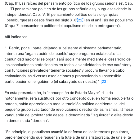
(Cap. II: ‘Las raíces del pensamiento político de los grupos señoriales’; Cap.
III.: ‘El pensamiento político de los grupos señoriales y burgueses desde la
Independencia’; Cap. IV: ‘El pensamiento político de las oligarquías
liberalburguesas desde fines del siglo XIX’
[22]
) en el análisis del populismo
(Cap.: ‘El pensamiento político del populismo desde la entreguerra’).
Allí indicaba:
“…Perón, por su parte, dejando subsistente el sistema parlamentario,
intenta una ‘organización del pueblo’ cuyo programa establecía: ‘La
comunidad nacional se organizará socialmente mediante el desarrollo de
las asociaciones profesionales en todas las actividades de ese carácter y
con funciones prevalecientemente sociales’ y procuró llevarlo a cabo
estimulando las diversas asociaciones y promoviendo su ostensible
participación en el gobierno (el subrayado es nuestro).”
[23]
En esta presentación, la “concepción de Estado Mayor” diluida
notoriamente, será sustituida por otro concepto que, en forma encubierta o
notoria, había aparecido en toda la tradición política occidental: el del
pequeño grupo suscitador de revoluciones o rector de las mismas, llámese
vanguardia del proletariado desde la denominada “izquierda” o elite desde
la denominada “derecha”.
“En principio, el populismo asumió la defensa de los intereses populares,
pero entendiendo que requerían la tutela de una aristocracia, de una elite