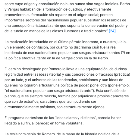
sobre cuyo origen y constitución no hubo nunca sino vagos indicios. Perón
y Vargas hablaban de la formación de cuadros, y efectivamente
promovieron su formación sin reparar en el origen social; pero en
importantes sectores del nacionalismo popular subsistían los resabios de
una concepción aristocratizante que suponía la conservación del poder y
de la tutela en manos de las clases ilustradas o tradicionales.”
[24]
La matización introducida en el último párrafo incorpora, a nuestro juicio,
un elemento de confusión, por cuanto no discrimina cuál fue la real
incidencia de ese nacionalismo popular con sesgos aristocratizantes (?) en
la política efectiva, tanto en la de Vargas como en la de Perón.
El camino desplegado por Romero lo lleva a una equiparación, de dudosa
legitimidad entre las ideas (teoría) y sus concreciones o fracasos (práctica)
por un lado, y el universo de las tendencias, ambiciones y aun ideas de
quienes no lograron articular una política de poder, por el otro (por ejemplo:
“el nacionalismo popular con sesgo aristocratizante”). Esta confusión de
planos, que es siempre mezcla, termina por adjudicar a propios caracteres
que son de extraños; caracteres que, aun pudiendo ser
circunstancialmente próximos, son estructuralmente ajenos.
El programa cartesiano de las “ideas claras y distintas”, parecía haber
llegado a su fin, al parecer, en forma voluntaria.
La tesis primigenia de Romero, de la mano de la historia política de la