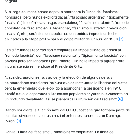
original.
A lo largo del mencionado capítulo aparecerá la “línea del fascismo”
nombrada, pero nunca explicitada: así, “fascismo argentino”, “típicamente
fascista” (sin definir sus rasgos esenciales), “fascismo naciente”, “remedo
completo del fascismo en la Argentina”, “fascismo ilustrado”, “revolución
fascista”, etc., serán los conceptos de contenidos imprecisos todos
aplicados a la etapa preliminar y al golpe militar de Uriburu en 1930.
[7]
Las dificultades teóricas son ejemplares (la imposibilidad de conciliar
“remedo fascista”, con “fascismo naciente” y “típicamente fascista” son
obvias) pero son ignoradas por Romero. Ello no le impedirá agregar otra
inconsistencia refiriéndose al Presidente Ortiz:
“…sus declaraciones, sus actos, y la elección de algunos de sus
colaboradores parecieron insinuar que se restauraría la libertad del voto;
pero la enfermedad que le obligó a abandonar la presidencia en 1940
abatió aquella esperanza y las masas populares cayeron nuevamente en
un profundo desaliento. Así se preparaba la irrupción del fascismo”.
[8]
Dando por cierta la filiación nazi del G.O.U., sostiene que formaba parte de
sus filas sirviendo a la causa nazi el entonces corone] Juan Domingo
Perón.
[9]
Con la “Línea del fascismo”, Romero hace empalmar “La línea del