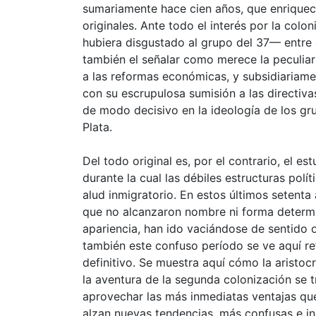
sumariamente hace cien años, que enriquec
originales. Ante todo el interés por la col
hubiera disgustado al grupo del 37— entre e
también el señalar como merece la peculia
a las reformas económicas, y subsidiariamen
con su escrupulosa sumisión a las directiva
de modo decisivo en la ideología de los gru
Plata.
Del todo original es, por el contrario, el e
durante la cual las débiles estructuras polít
alud inmigratorio. En estos últimos seten
que no alcanzaron nombre ni forma determi
apariencia, han ido vaciándose de sentido o
también este confuso período se ve aquí refl
definitivo. Se muestra aquí cómo la aristoc
la aventura de la segunda colonización se
aprovechar las más inmediatas ventajas qu
alzan nuevas tendencias, más confusas e ind