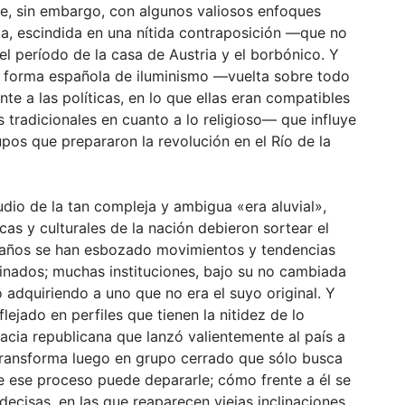
e, sin embargo, con algunos valiosos enfoques
onia, escindida en una nítida contraposición —que no
l período de la casa de Austria y el borbónico. Y
r forma española de iluminismo —vuelta sobre todo
te a las políticas, en lo que ellas eran compatibles
s tradicionales en cuanto a lo religioso— que influye
pos que prepararon la revolución en el Río de la
studio de la tan compleja y ambigua «era aluvial»,
icas y culturales de la nación debieron sortear el
ta años se han esbozado movimientos y tendencias
nados; muchas instituciones, bajo su no cambiada
 adquiriendo a uno que no era el suyo original. Y
ejado en perfiles que tienen la nitidez de lo
racia republicana que lanzó valientemente al país a
 transforma luego en grupo cerrado que sólo busca
e ese proceso puede depararle; cómo frente a él se
ecisas, en las que reaparecen viejas inclinaciones