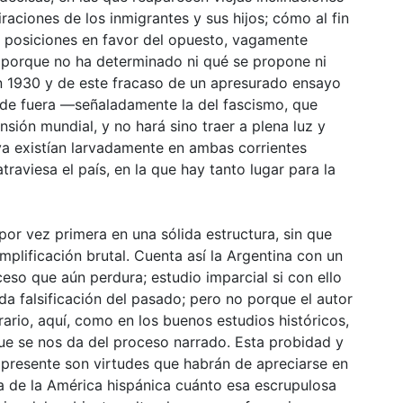
iraciones de los inmigrantes y sus hijos; cómo al fin
s posiciones en favor del opuesto, vagamente
 porque no ha determinado ni qué se propone ni
n 1930 y de este fracaso de un apresurado ensayo
 de fuera —señaladamente la del fascismo, que
ión mundial, y no hará sino traer a plena luz y
ya existían larvadamente en ambas corrientes
raviesa el país, en la que hay tanto lugar para la
or vez primera en una sólida estructura, sin que
implificación brutal. Cuenta así la Argentina con un
eso que aún perdura; estudio imparcial si con ello
da falsificación del pasado; pero no porque el autor
trario, aquí, como en los buenos estudios históricos,
que se nos da del proceso narrado. Esta probidad y
l presente son virtudes que habrán de apreciarse en
ra de la América hispánica cuánto esa escrupulosa