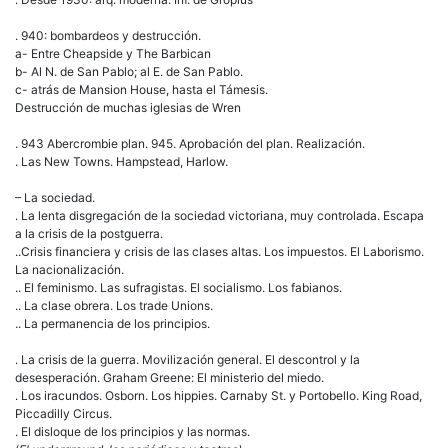
. 940: bombardeos y destrucción.
a- Entre Cheapside y The Barbican
b- Al N. de San Pablo; al E. de San Pablo.
c- atrás de Mansion House, hasta el Támesis.
Destrucción de muchas iglesias de Wren
. 943 Abercrombie plan. 945. Aprobación del plan. Realización.
. Las New Towns. Hampstead, Harlow.
– La sociedad.
. La lenta disgregación de la sociedad victoriana, muy controlada. Escapa
a la crisis de la postguerra.
..Crisis financiera y crisis de las clases altas. Los impuestos. El Laborismo.
La nacionalización.
.. El feminismo. Las sufragistas. El socialismo. Los fabianos.
.. La clase obrera. Los trade Unions.
.. La permanencia de los principios.
. La crisis de la guerra. Movilización general. El descontrol y la
desesperación. Graham Greene: El ministerio del miedo.
. Los iracundos. Osborn. Los hippies. Carnaby St. y Portobello. King Road,
Piccadilly Circus.
. El disloque de los principios y las normas.