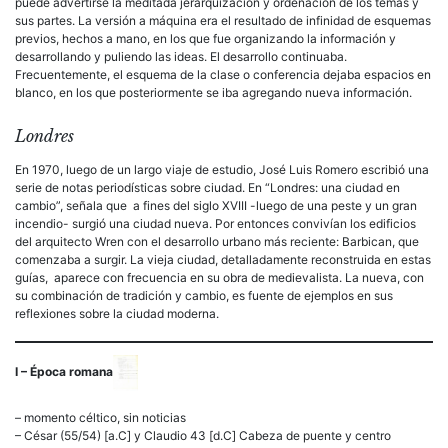
puede advertirse la meditada jerarquización y ordenación de los temas y
sus partes. La versión a máquina era el resultado de infinidad de esquemas
previos, hechos a mano, en los que fue organizando la información y
desarrollando y puliendo las ideas. El desarrollo continuaba.
Frecuentemente, el esquema de la clase o conferencia dejaba espacios en
blanco, en los que posteriormente se iba agregando nueva información.
Londres
En 1970, luego de un largo viaje de estudio, José Luis Romero escribió una
serie de notas periodísticas sobre ciudad. En “Londres: una ciudad en
cambio”, señala que a fines del siglo XVIII -luego de una peste y un gran
incendio- surgió una ciudad nueva. Por entonces convivían los edificios
del arquitecto Wren con el desarrollo urbano más reciente: Barbican, que
comenzaba a surgir. La vieja ciudad, detalladamente reconstruida en estas
guías, aparece con frecuencia en su obra de medievalista. La nueva, con
su combinación de tradición y cambio, es fuente de ejemplos en sus
reflexiones sobre la ciudad moderna.
I – Época romana
– momento céltico, sin noticias
– César (55/54) [a.C] y Claudio 43 [d.C] Cabeza de puente y centro