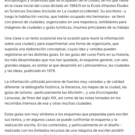
antropólogos y urbanistas que se ocupaban de la ciudad, de los que habla
en la clase inicial del curso dictado en 1964/5 en la École d’Hautes Études
en Sciences Sociales (incluido en
La ciudad occidental
). Su escritorio -y
luego la habitación vecina, que habían ocupado mis hermanas- se llenó
con planos de ciudades, organizados en una mapoteca, exhibidores para
imágenes de ciudades y guías turísticas, insumos principales de su trabajo.
Una clase o un texto ocasional era la ocasión para reunir la información
sobre una ciudad y para experimentar una forma de organizarla, que
suponía una elaboración conceptual, cuyas idas y venidas pueden
registrarse en las distintas guías. En las guías del curso París en su historia,
las más desarrolladas que nos han quedado, el esquema general, con seis
grandes etapas, es similar al que desarrolló en Latinoamérica, las ciudades
y las ideas, publicado en 1976.
La información utilizada proviene de fuentes muy variadas y de calidad
diferente: la bibliografía histórica, la literatura, los mapas de la ciudad, las
guías de turismo -particularmente las
Michelin
-, y una
Enciclopedia
Larousse
, de fines del siglo XIX, así como de las notas tomadas en los
recorridos intensos de esa y otras muchas ciudades.
Estas guías son muy similares a los esquemas que preparaba para escribir
sus textos, y en algunos casos se puede confrontar el esquema y la
realización escrita. En los contenidos, y particularmente en el diseño -
realizado con los limitados recursos de una máquina de escribir portátil-