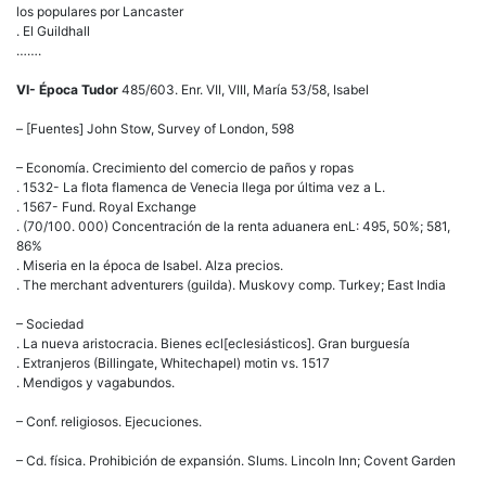
los populares por Lancaster
. El Guildhall
…….
VI- Época Tudor
485/603. Enr. VII, VIII, María 53/58, Isabel
– [Fuentes] John Stow, Survey of London, 598
– Economía. Crecimiento del comercio de paños y ropas
. 1532- La flota flamenca de Venecia llega por última vez a L.
. 1567- Fund. Royal Exchange
. (70/100. 000) Concentración de la renta aduanera enL: 495, 50%; 581,
86%
. Miseria en la época de Isabel. Alza precios.
. The merchant adventurers (guilda). Muskovy comp. Turkey; East India
– Sociedad
. La nueva aristocracia. Bienes ecl[eclesiásticos]. Gran burguesía
. Extranjeros (Billingate, Whitechapel) motin vs. 1517
. Mendigos y vagabundos.
– Conf. religiosos. Ejecuciones.
– Cd. física. Prohibición de expansión. Slums. Lincoln Inn; Covent Garden