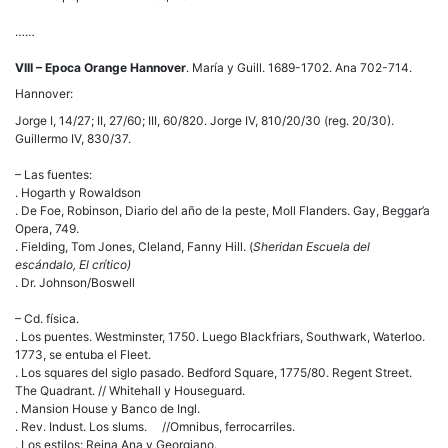
……
VIII – Epoca Orange Hannover
. María y Guill. 1689-1702. Ana 702-714.
Hannover:
Jorge I, 14/27; II, 27/60; III, 60/820. Jorge IV, 810/20/30 (reg. 20/30).
Guillermo IV, 830/37.
– Las fuentes:
. Hogarth y Rowaldson
. De Foe, Robinson, Diario del año de la peste, Moll Flanders. Gay, Beggar’a
Opera, 749.
. Fielding, Tom Jones, Cleland, Fanny Hill. (
Sheridan Escuela del
escándalo, El crítico)
. Dr. Johnson/Boswell
– Cd. física.
. Los puentes. Westminster, 1750. Luego Blackfriars, Southwark, Waterloo.
1773, se entuba el Fleet.
. Los squares del siglo pasado. Bedford Square, 1775/80. Regent Street.
The Quadrant. // Whitehall y Houseguard.
. Mansion House y Banco de Ingl.
. Rev. Indust. Los slums. //Omnibus, ferrocarriles.
. Los estilos: Reina Ana y Georgiano.