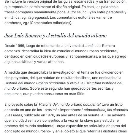
Se incluye la versión original de las guías, escaneadas, y su transcripción,
que reproduce parcialmente el diseño original. En ésta, las palabras o
frases corregidas manualmente por el autor se incluyen entre paréntesis y
en itálica, vg.:
(agregados)
. Los comentarios editoriales van entre
corchetes, vg.: [Comentarios editoriales].
José Luis Romero y el estudio del mundo urbano
Desde 1966, luego de retirarse de la universidad, José Luis Romero
comenzó desarrollar la idea de estudiar el mundo urbano occidental,
centrado en cien ciudades europeas y latinoamericanas, a las que agregó
algunas asiáticas y varias africanas.
A medida que desarrollaba la investigación, el tema se fue dividiendo en
dos proyectos, del que habrían de resultar dos libros, uno dedicado a la
Historia del mundo urbano
occidental
y otro a la
Estructura histórica del
mundo urbano.
Sobre este segundo han quedado partes escritas y
esquemas, que pueden consultarse en este Sitio.
El proyecto sobre la
Historia del mundo urbano occidental
tuvo un fruto
acabado en uno de los libros más importantes:
Latinoamérica, las ciudades
y las ideas
, publicado en 1976, un año antes de su muerte. Allí se advierte
que la ciudad se había convertido a la vez en la clave para estudiar el
proceso del mundo occidental -cuya expansión se articulaba en torno del
concepto de mundo urbano- y en el objeto al que referir las distintas ideas