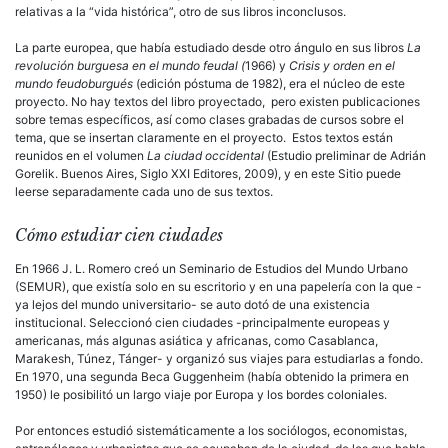
relativas a la “vida histórica”, otro de sus libros inconclusos.
La parte europea, que había estudiado desde otro ángulo en sus libros
La
revolución burguesa en el mundo feudal (
1966) y
Crisis y orden en el
mundo feudoburgués
(edición póstuma de 1982), era el núcleo de este
proyecto. No hay textos del libro proyectado, pero existen publicaciones
sobre temas específicos, así como clases grabadas de cursos sobre el
tema, que se insertan claramente en el proyecto. Estos textos están
reunidos en el volumen
La ciudad occidental
(Estudio preliminar de Adrián
Gorelik. Buenos Aires, Siglo XXI Editores, 2009), y en este Sitio puede
leerse separadamente cada uno de sus textos.
Cómo estudiar cien ciudades
En 1966 J. L. Romero creó un Seminario de Estudios del Mundo Urbano
(SEMUR), que existía solo en su escritorio y en una papelería con la que -
ya lejos del mundo universitario- se auto dotó de una existencia
institucional. Seleccionó cien ciudades -principalmente europeas y
americanas, más algunas asiática y africanas, como Casablanca,
Marakesh, Túnez, Tánger- y organizó sus viajes para estudiarlas a fondo.
En 1970, una segunda Beca Guggenheim (había obtenido la primera en
1950) le posibilitó un largo viaje por Europa y los bordes coloniales.
Por entonces estudió sistemáticamente a los sociólogos, economistas,