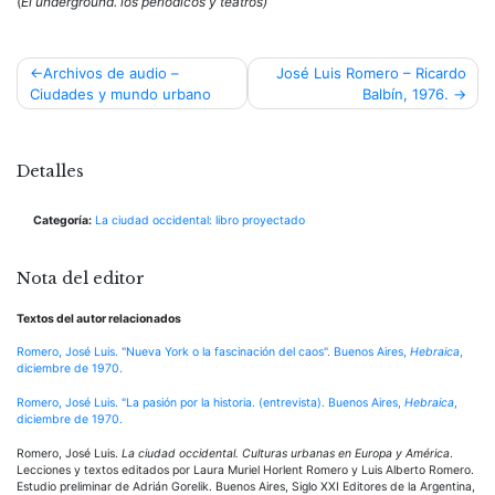
(
El underground. los periódicos y teatros)
Navegación
Archivos de audio –
José Luis Romero – Ricardo
Ciudades y mundo urbano
Balbín, 1976.
de
entradas
Detalles
Categoría:
La ciudad occidental: libro proyectado
Nota del editor
Textos del autor relacionados
Romero, José Luis. "Nueva York o la fascinación del caos". Buenos Aires,
Hebraica
,
diciembre de 1970.
Romero, José Luis. "La pasión por la historia. (entrevista). Buenos Aires,
Hebraica
,
diciembre de 1970.
Romero, José Luis.
La ciudad occidental. Culturas urbanas en Europa y América
.
Lecciones y textos editados por Laura Muriel Horlent Romero y Luis Alberto Romero.
Estudio preliminar de Adrián Gorelik. Buenos Aires, Siglo XXI Editores de la Argentina,