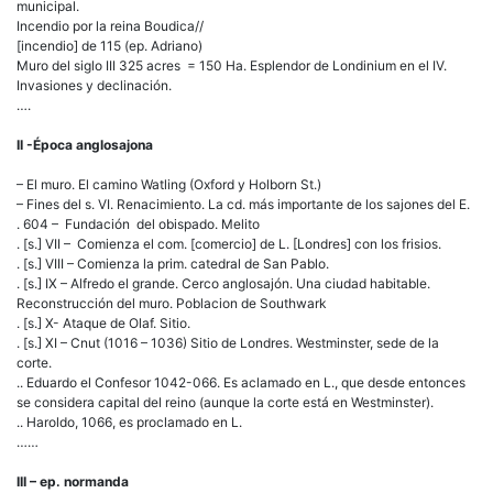
municipal.
Incendio por la reina Boudica//
[incendio] de 115 (ep. Adriano)
Muro del siglo III 325 acres = 150 Ha. Esplendor de Londinium en el IV.
Invasiones y declinación.
….
II -Época anglosajona
– El muro. El camino Watling (Oxford y Holborn St.)
– Fines del s. VI. Renacimiento. La cd. más importante de los sajones del E.
. 604 – Fundación del obispado. Melito
. [s.] VII – Comienza el com. [comercio] de L. [Londres] con los frisios.
. [s.] VIII – Comienza la prim. catedral de San Pablo.
. [s.] IX – Alfredo el grande. Cerco anglosajón. Una ciudad habitable.
Reconstrucción del muro. Poblacion de Southwark
. [s.] X- Ataque de Olaf. Sitio.
. [s.] XI – Cnut (1016 – 1036) Sitio de Londres. Westminster, sede de la
corte.
.. Eduardo el Confesor 1042-066. Es aclamado en L., que desde entonces
se considera capital del reino (aunque la corte está en Westminster).
.. Haroldo, 1066, es proclamado en L.
……
III – ep. normanda