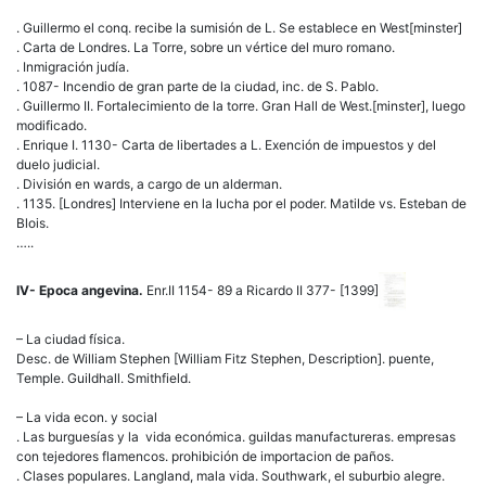
. Guillermo el conq. recibe la sumisión de L. Se establece en West[minster]
. Carta de Londres. La Torre, sobre un vértice del muro romano.
. Inmigración judía.
. 1087- Incendio de gran parte de la ciudad, inc. de S. Pablo.
. Guillermo II. Fortalecimiento de la torre. Gran Hall de West.[minster], luego
modificado.
. Enrique I. 1130- Carta de libertades a L. Exención de impuestos y del
duelo judicial.
. División en wards, a cargo de un alderman.
. 1135. [Londres] Interviene en la lucha por el poder. Matilde vs. Esteban de
Blois.
…..
IV- Epoca angevina.
Enr.II 1154- 89 a Ricardo II 377- [1399]
– La ciudad física.
Desc. de William Stephen [William Fitz Stephen, Description]. puente,
Temple. Guildhall. Smithfield.
– La vida econ. y social
. Las burguesías y la vida económica. guildas manufactureras. empresas
con tejedores flamencos. prohibición de importacion de paños.
. Clases populares. Langland, mala vida. Southwark, el suburbio alegre.