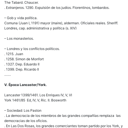
The Tabard. Chaucer.
. Extranjeros. 1290. Expulsión de los judíos. Florentinos, lombardos.
– Gob y vida política.
Comuna (Juan I, 1191) mayor (maire), alderman. Oficiales reales. Sheriff.
Londres, cap. administrativa y política (s. XIV)
– Los monasterios.
– Londres y los conflictos políticos.
. 1215. Juan
. 1258. Simon de Monfort
. 1327. Dep. Eduardo II
. 1399. Dep. Ricardo II
…….
V. Época Lancaster/York.
Lancaster 1399/1461. Los Enriques IV, V, VI
York 1461/85 Ed, IV, V, Ric. II. Bosworth
– Sociedad: Los Paston
. La democracia de los miembros de las grandes compañías remplaza las
democracias de los oficios.
. En Las Dos Rosas, los grandes comerciantes toman partido por los York, y