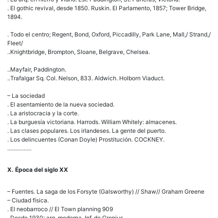
. El gothic revival, desde 1850. Ruskin. El Parlamento, 1857; Tower Bridge,
1894.
. Todo el centro; Regent, Bond, Oxford, Piccadilly, Park Lane, Mall,/ Strand,/
Fleet/
..Knightbridge, Brompton, Sloane, Belgrave, Chelsea.
..Mayfair, Paddington.
..Trafalgar Sq. Col. Nelson, 833. Aldwich. Holborn Viaduct.
– La sociedad
. El asentamiento de la nueva sociedad.
. La aristocracia y la corte.
. La burguesía victoriana. Harrods. William Whitely: almacenes.
. Las clases populares. Los irlandeses. La gente del puerto.
. Los delincuentes (Conan Doyle) Prostitución. COCKNEY.
……………
X. Época del siglo XX
– Fuentes. La saga de los Forsyte (Galsworthy) // Shaw// Graham Greene
– Ciudad física.
. El neobarroco // El Town planning 909
. Desde 1930: arq. moderna. Inf. de Gropius