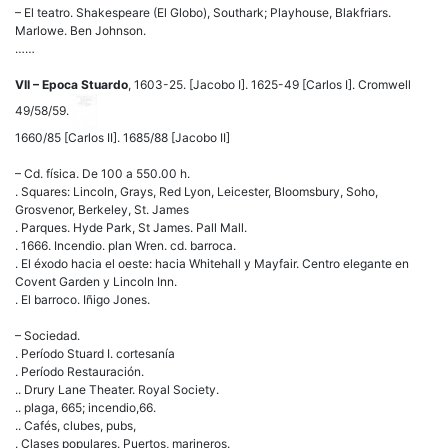
– El teatro. Shakespeare (El Globo), Southark; Playhouse, Blakfriars.
Marlowe. Ben Johnson.
……
VII – Epoca Stuardo
, 1603-25. [Jacobo I]. 1625-49 [Carlos I]. Cromwell
49/58/59.
1660/85 [Carlos II]. 1685/88 [Jacobo II]
– Cd. física. De 100 a 550.00 h.
. Squares: Lincoln, Grays, Red Lyon, Leicester, Bloomsbury, Soho,
Grosvenor, Berkeley, St. James
. Parques. Hyde Park, St James. Pall Mall.
. 1666. Incendio. plan Wren. cd. barroca.
. El éxodo hacia el oeste: hacia Whitehall y Mayfair. Centro elegante en
Covent Garden y Lincoln Inn.
. El barroco. Iñigo Jones.
– Sociedad.
. Período Stuard I. cortesanía
. Período Restauración.
.. Drury Lane Theater. Royal Society.
.. plaga, 665; incendio,66.
.. Cafés, clubes, pubs,
. Clases populares. Puertos, marineros.