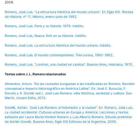
2009.
Romero, José Luis. “La estructura histórica del mundo urbano”. En
Siglo XIX. Revista
de Historia
, nº 11, México, enero-junio de 1992.
Romero, José Luis.
Paris y su historia
. 1970. Inédito.
Romero, José Luis.
Nueva York en su historia
. Inédito.
Romero, José Luis.
La estructura histórica del mundo urbano
. Inédito.
Romero, José Luis.
El mundo contemporáneo. Tres cursos, 1960-1962
.
Romero, José Luis. "Londres, una ciudad en cambio". Buenos Aires,
Hebraica
, 1970.
Textos sobre J. L. Romero relacionados
Almandoz, Arturo. "De las ciudades burguesas a las masificadas en Romero. Revisión
conceptual e impacto historiográfico en América Latina". En: José E. Burucúa, F.
Devoto y A. Gorelik (ed.).
José Luis Romero, vida histórica, sociedad y cultura
. San
Martín, Unsam Edita, 2013.
Gorelik, Adrián. "José Luis Romero: el historiador y la ciudad". En: Romero, José Luis.
La ciudad occidental. Culturas urbanas en Europa y América
. Lecciones y textos
editados por Laura Muriel Horlent Romero y Luis Alberto Romero. Estudio preliminar
de Adrián Gorelik. Buenos Aires, Siglo XXI Editores de la Argentina, 2009.