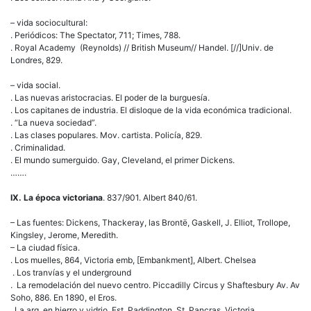
– vida sociocultural:
. Periódicos: The Spectator, 711; Times, 788.
. Royal Academy (Reynolds) // British Museum// Handel. [//]Univ. de
Londres, 829.
– vida social.
. Las nuevas aristocracias. El poder de la burguesía.
. Los capitanes de industria. El disloque de la vida económica tradicional.
. “La nueva sociedad”.
. Las clases populares. Mov. cartista. Policía, 829.
. Criminalidad.
. El mundo sumerguido. Gay, Cleveland, el primer Dickens.
…….
IX. La época victoriana
. 837/901. Albert 840/61.
– Las fuentes: Dickens, Thackeray, las Brontë, Gaskell, J. Elliot, Trollope,
Kingsley, Jerome, Meredith.
– La ciudad física.
. Los muelles, 864, Victoria emb, [Embankment], Albert. Chelsea
. Los tranvías y el underground
. La remodelación del nuevo centro. Piccadilly Circus y Shaftesbury Av. Av
Soho, 886. En 1890, el Eros.
. La arq. en hierro y vidrio. Est. Paddington, St. Pancras, Victoria.