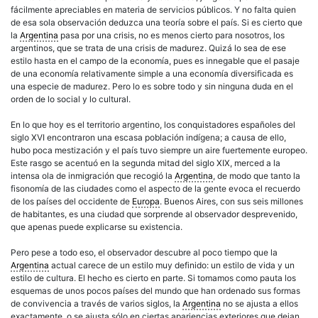
fácilmente apreciables en materia de servicios públicos. Y no falta quien
de esa sola observación deduzca una teoría sobre el país. Si es cierto que
la
Argentina
pasa por una crisis, no es menos cierto para nosotros, los
argentinos, que se trata de una crisis de madurez. Quizá lo sea de ese
estilo hasta en el campo de la economía, pues es innegable que el pasaje
de una economía relativamente simple a una economía diversificada es
una especie de madurez. Pero lo es sobre todo y sin ninguna duda en el
orden de lo social y lo cultural.
En lo que hoy es el territorio argentino, los conquistadores españoles del
siglo XVI encontraron una escasa población indígena; a causa de ello,
hubo poca mestización y el país tuvo siempre un aire fuertemente europeo.
Este rasgo se acentuó en la segunda mitad del siglo XIX, merced a la
intensa ola de
inmigración
que recogió la
Argentina
, de modo que tanto la
fisonomía de las ciudades como el aspecto de la gente evoca el recuerdo
de los países del occidente de
Europa
. Buenos Aires, con sus seis millones
de habitantes, es una
ciudad
que sorprende al observador desprevenido,
que apenas puede explicarse su existencia.
Pero pese a todo eso, el observador descubre al poco tiempo que la
Argentina
actual carece de un estilo muy definido: un
estilo de vida
y un
estilo de
cultura
. El hecho es cierto en parte. Si tomamos como pauta los
esquemas de unos pocos países del mundo que han ordenado sus formas
de convivencia a través de varios siglos, la
Argentina
no se ajusta a ellos
exactamente, o se ajusta sólo en ciertas apariencias exteriores que dejan