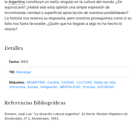
la
Argentina
constituye un matiz singular en la
cultura
del mundo. ¿Se
equivocará? ¿Habrá sido esta opinión una simple expresión de
incontrolada vanidad o superficial apreciación de nuestras posibilidades?
La historia nos reserva su respuesta, pero nosotros proseguimos como si su
fallo nos fuera favorable. ¿Quién que ha llegado a algo no ha hecho lo
mismo?
Detalles
Fecha:
1963
TEI:
Descargar
Etiquetas:
ARGENTINA
Cambio
CIUDAD
CULTURA
Estilos de vida
Estructura
Europa
Inmigración
MENTALIDAD
Proceso
SOCIEDAD
Referencias Bibliográficas
Romero, José Luis. “La situación cultural argentina”. En
Norte. Revista Hispánica de
Ámsterdam
, nº 2, Amsterdam, 1963.