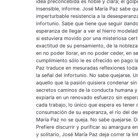
idea preconcebida es noble y clara; el golp
insensible, informe. José María Paz sabe qu
imperturbable resistencia a la desesperanza, 
infortunio. Sabe que tiene que seguir dando
esperanza de llegar a ver el hierro model
si estuviera movido por una misteriosa cert
exactitud de su pensamiento, de la nobleza 
en no poder llorar, en no poder ceder, en 
cumplimiento sólo le es ofrecido en pago l
Paz traduce en mesuradas reflexiones toda
la señal del infortunio. No sabe quejarse. 
aquello que la pasión quisiera condenar s
secretos caminos de la conducta humana y 
expiarla en un renovado esfuerzo sin espera
cada trabajo, lo único que espera es tener 
consumación de su esperanza, el río del de
María Paz no se queja. No sabe quejarse. Des
Prefiere discurrir y purificar su amargura 
y solitario, José María Paz deja correr la li