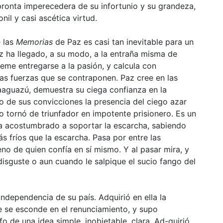
ronta imperecedera de su infortunio y su grandeza,
nil y casi ascética virtud.
e las
Memorias
de Paz es casi tan inevitable para un
z ha llegado, a su modo, a la entraña misma de
teme entregarse a la pasión, y calcula con
las fuerzas que se contraponen. Paz cree en las
aaguazú, demuestra su ciega confianza en la
o de sus convicciones la presencia del ciego azar
lo tornó de triunfador en impotente prisionero. Es un
ha acostumbrado a soportar la escarcha, sabiendo
s fríos que la escarcha. Pasa por entre las
no de quien confía en sí mismo. Y al pasar mira, y
disguste o aun cuando le salpique el sucio fango del
 independencia de su país. Adquirió en ella la
e se esconde en el renunciamiento, y supo
nfo de una idea simple, inobjetable, clara. Ad-quirió