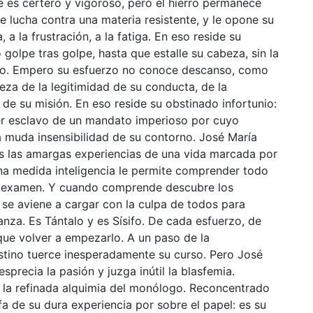
e es certero y vigoroso, pero el hierro permanece
e lucha contra una materia resistente, y le opone su
a la frustración, a la fatiga. En eso reside su
 golpe tras golpe, hasta que estalle su cabeza, sin la
ado. Empero su esfuerzo no conoce descanso, como
eza de la legitimidad de su conducta, de la
de su misión. En eso reside su obstinado infortunio:
ser esclavo de un mandato imperioso por cuyo
a muda insensibilidad de su contorno. José María
s las amargas experiencias de una vida marcada por
Una medida inteligencia le permite comprender todo
in examen. Y cuando comprende descubre los
se aviene a cargar con la culpa de todos para
nza. Es Tántalo y es Sísifo. De cada esfuerzo, de
que volver a empezarlo. A un paso de la
stino tuerce inesperadamente su curso. Pero José
precia la pasión y juzga inútil la blasfemia.
en la refinada alquimia del monólogo. Reconcentrado
nfa de su dura experiencia por sobre el papel: es su