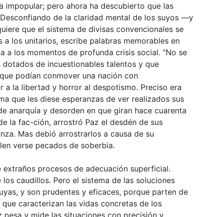
era impopular; pero ahora ha descubierto que las
 Desconfiando de la claridad mental de los suyos —y
uiere que el sistema de divisas convencionales se
as a los unitarios, escribe palabras memorables en
da a los momentos de profunda crisis social. “No se
tados de incuestionables talentos y que
o que podían conmover una nación con
a la libertad y horror al despotismo. Preciso era
tema que les diese esperanzas de ver realizados sus
o de anarquía y desorden en que giran hace cuarenta
de la fac-ción, arrostró Paz el desdén de sus
nza. Mas debió arrostrarlos a causa de su
uelen verse pecados de soberbia.
extraños procesos de adecuación superficial.
 los caudillos. Pero el sistema de las soluciones
suyas, y son prudentes y eficaces, porque parten de
que caracterizan las vidas concretas de los
z pesa y mide las situaciones con precisión y