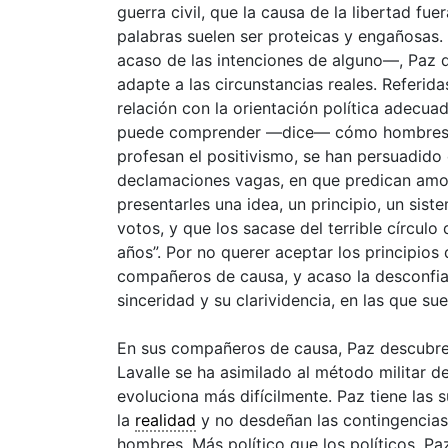
guerra civil, que la causa de la libertad fu
palabras suelen ser proteicas y engañosas.
acaso de las intenciones de alguno—, Paz q
adapte a las circunstancias reales. Referid
relación con la orientación política adecua
puede comprender —dice— cómo hombres do
profesan el positivismo, se han persuadid
declamaciones vagas, en que predican amor 
presentarles una idea, un principio, un sis
votos, y que los sacase del terrible círcul
años”. Por no querer aceptar los principios 
compañeros de causa, y acaso la desconfia
sinceridad y su clarividencia, en las que s
En sus compañeros de causa, Paz descubre 
Lavalle se ha asimilado al método militar de
evoluciona más difícilmente. Paz tiene las 
la
realidad
y no desdeñan las contingencias 
hombres. Más político que los políticos, Pa