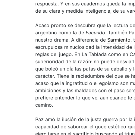
respuesta. Y en sus cuadernos queda la imp
de su clara y medida inteligencia, de su varo
Acaso pronto se descubra que la lectura d
argentino como la de
Facundo
. También Pa
nuestro drama. A diferencia de
Sarmiento
, 
escrupulosa minuciosidad la intensidad de 
reglas del juego. En La Tablada como en C
superioridad de la razón: no puede desviarl
que boleó un día las patas de su caballo y 
carácter. Tiene la reciedumbre del que se 
acaso que la ingratitud o el egoísmo son má
ambiciones y las maldades con el paso sere
prefiere entender lo que ve, aun cuando le 
camino.
Paz amó la ilusión de la justa guerra por la
capacidad de saborear el goce estético qu
ejercitarse en el sacrificio buscando el triu