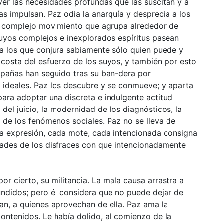
ver las necesidades profundas que las suscitan y a
s impulsan. Paz odia la anarquía y desprecia a los
el complejo movimiento que agrupa alrededor de
uyos complejos e inexplorados espíritus pasean
a los que conjura sabiamente sólo quien puede y
 costa del esfuerzo de los suyos, y también por esto
mpañas han seguido tras su ban-dera por
s ideales. Paz los descubre y se conmueve; y aparta
para adoptar una discreta e indulgente actitud
del juicio, la modernidad de los diagnósticos, la
 de los fenómenos sociales. Paz no se lleva de
da expresión, cada mote, cada intencionada consigna
idades de los disfraces con que intencionadamente
r cierto, su militancia. La mala causa arrastra a
ndidos; pero él considera que no puede dejar de
ntan, a quienes aprovechan de ella. Paz ama la
ontenidos. Le había dolido, al comienzo de la