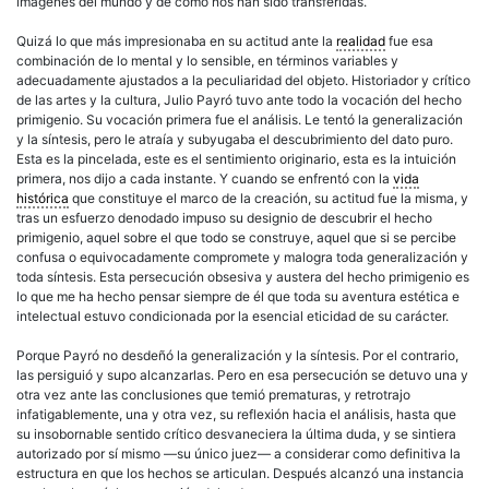
imágenes del mundo y de cómo nos han sido transferidas.
Quizá lo que más impresionaba en su actitud ante la
realidad
fue esa
combinación de lo mental y lo sensible, en términos variables y
adecuadamente ajustados a la peculiaridad del objeto. Historiador y crítico
de las artes y la cultura, Julio Payró tuvo ante todo la vocación del hecho
primigenio. Su vocación primera fue el análisis. Le tentó la generalización
y la síntesis, pero le atraía y subyugaba el descubrimiento del dato puro.
Esta es la pincelada, este es el sentimiento originario, esta es la intuición
primera, nos dijo a cada instante. Y cuando se enfrentó con la
vida
histórica
que constituye el marco de la
creación
, su actitud fue la misma, y
tras un esfuerzo denodado impuso su designio de descubrir el hecho
primigenio, aquel sobre el que todo se construye, aquel que si se percibe
confusa o equivocadamente compromete y malogra toda generalización y
toda síntesis. Esta persecución obsesiva y austera del hecho primigenio es
lo que me ha hecho pensar siempre de él que toda su aventura estética e
intelectual estuvo condicionada por la esencial eticidad de su carácter.
Porque Payró no desdeñó la generalización y la síntesis. Por el contrario,
las persiguió y supo alcanzarlas. Pero en esa persecución se detuvo una y
otra vez ante las conclusiones que temió prematuras, y retrotrajo
infatigablemente, una y otra vez, su reflexión hacia el análisis, hasta que
su insobornable sentido crítico desvaneciera la última duda, y se sintiera
autorizado por sí mismo —su único juez— a considerar como definitiva la
estructura en que los hechos se articulan. Después alcanzó una instancia