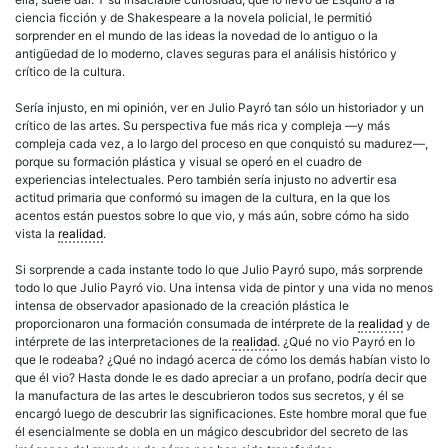
ciencia ficción y de Shakespeare a la novela policial, le permitió
sorprender en el mundo de las ideas la novedad de lo antiguo o la
antigüedad de lo moderno, claves seguras para el análisis histórico y
crítico de la cultura.
Sería injusto, en mi opinión, ver en Julio Payró tan sólo un historiador y un
crítico de las artes. Su perspectiva fue más rica y compleja —y más
compleja cada vez, a lo largo del proceso en que conquistó su madurez—,
porque su formación plástica y visual se operó en el cuadro de
experiencias intelectuales. Pero también sería injusto no advertir esa
actitud primaria que conformó su imagen de la cultura, en la que los
acentos están puestos sobre lo que vio, y más aún, sobre cómo ha sido
vista la
realidad
.
Si sorprende a cada instante todo lo que Julio Payró supo, más sorprende
todo lo que Julio Payró vio. Una intensa vida de pintor y una vida no menos
intensa de observador apasionado de la
creación
plástica le
proporcionaron una formación consumada de intérprete de la
realidad
y de
intérprete de las interpretaciones de la
realidad
. ¿Qué no vio Payró en lo
que le rodeaba? ¿Qué no indagó acerca de cómo los demás habían visto lo
que él vio? Hasta donde le es dado apreciar a un profano, podría decir que
la manufactura de las artes le descubrieron todos sus secretos, y él se
encargó luego de descubrir las significaciones. Este hombre moral que fue
él esencialmente se dobla en un mágico descubridor del secreto de las