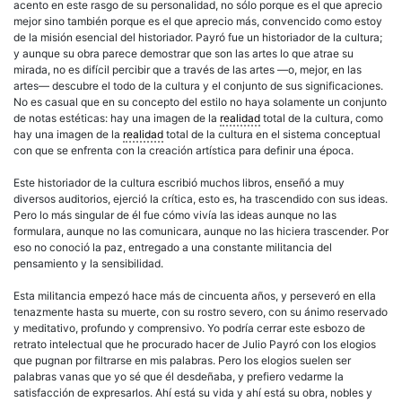
acento en este rasgo de su personalidad, no sólo porque es el que aprecio
mejor sino también porque es el que aprecio más, convencido como estoy
de la misión esencial del historiador. Payró fue un historiador de la cultura;
y aunque su obra parece demostrar que son las artes lo que atrae su
mirada, no es difícil percibir que a través de las artes —o, mejor, en las
artes— descubre el todo de la cultura y el conjunto de sus significaciones.
No es casual que en su concepto del estilo no haya solamente un conjunto
de notas estéticas: hay una imagen de la
realidad
total de la cultura, como
hay una imagen de la
realidad
total de la cultura en el sistema conceptual
con que se enfrenta con la
creación
artística para definir una época.
Este historiador de la cultura escribió muchos libros, enseñó a muy
diversos auditorios, ejerció la crítica, esto es, ha trascendido con sus ideas.
Pero lo más singular de él fue cómo vivía las ideas aunque no las
formulara, aunque no las comunicara, aunque no las hiciera trascender. Por
eso no conoció la paz, entregado a una constante militancia del
pensamiento y la sensibilidad.
Esta militancia empezó hace más de cincuenta años, y perseveró en ella
tenazmente hasta su muerte, con su rostro severo, con su ánimo reservado
y meditativo, profundo y comprensivo. Yo podría cerrar este esbozo de
retrato intelectual que he procurado hacer de Julio Payró con los elogios
que pugnan por filtrarse en mis palabras. Pero los elogios suelen ser
palabras vanas que yo sé que él desdeñaba, y prefiero vedarme la
satisfacción de expresarlos. Ahí está su vida y ahí está su obra, nobles y