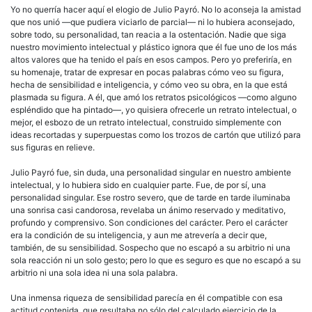
Yo no querría hacer aquí el elogio de Julio Payró. No lo aconseja la amistad
que nos unió —que pudiera viciarlo de parcial— ni lo hubiera aconsejado,
sobre todo, su personalidad, tan reacia a la ostentación. Nadie que siga
nuestro movimiento intelectual y plástico ignora que él fue uno de los más
altos valores que ha tenido el país en esos campos. Pero yo preferiría, en
su homenaje, tratar de expresar en pocas palabras cómo veo su figura,
hecha de sensibilidad e inteligencia, y cómo veo su obra, en la que está
plasmada su figura. A él, que amó los retratos psicológicos —como alguno
espléndido que ha pintado—, yo quisiera ofrecerle un retrato intelectual, o
mejor, el esbozo de un retrato intelectual, construido simplemente con
ideas recortadas y superpuestas como los trozos de cartón que utilizó para
sus figuras en relieve.
Julio Payró fue, sin duda, una personalidad singular en nuestro ambiente
intelectual, y lo hubiera sido en cualquier parte. Fue, de por sí, una
personalidad singular. Ese rostro severo, que de tarde en tarde iluminaba
una sonrisa casi candorosa, revelaba un ánimo reservado y meditativo,
profundo y comprensivo. Son condiciones del carácter. Pero el carácter
era la condición de su inteligencia, y aun me atrevería a decir que,
también, de su sensibilidad. Sospecho que no escapó a su arbitrio ni una
sola reacción ni un solo gesto; pero lo que es seguro es que no escapó a su
arbitrio ni una sola idea ni una sola palabra.
Una inmensa riqueza de sensibilidad parecía en él compatible con esa
actitud contenida, que resultaba no sólo del calculado ejercicio de la