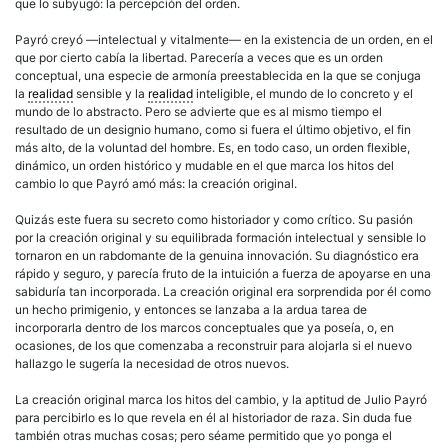
que lo subyugó: la percepción del orden.
Payró creyó —intelectual y vitalmente— en la existencia de un orden, en el
que por cierto cabía la libertad. Parecería a veces que es un orden
conceptual, una especie de armonía preestablecida en la que se conjuga
la
realidad
sensible y la
realidad
inteligible, el mundo de lo concreto y el
mundo de lo abstracto. Pero se advierte que es al mismo tiempo el
resultado de un designio humano, como si fuera el último objetivo, el fin
más alto, de la voluntad del hombre. Es, en todo caso, un orden flexible,
dinámico, un orden histórico y mudable en el que marca los hitos del
cambio lo que Payró amó más: la
creación
original.
Quizás este fuera su secreto como historiador y como crítico. Su pasión
por la
creación
original y su equilibrada formación intelectual y sensible lo
tornaron en un rabdomante de la genuina innovación. Su diagnóstico era
rápido y seguro, y parecía fruto de la intuición a fuerza de apoyarse en una
sabiduría tan incorporada. La
creación
original era sorprendida por él como
un hecho primigenio, y entonces se lanzaba a la ardua tarea de
incorporarla dentro de los marcos conceptuales que ya poseía, o, en
ocasiones, de los que comenzaba a reconstruir para alojarla si el nuevo
hallazgo le sugería la necesidad de otros nuevos.
La
creación
original marca los hitos del cambio, y la aptitud de Julio Payró
para percibirlo es lo que revela en él al historiador de raza. Sin duda fue
también otras muchas cosas; pero séame permitido que yo ponga el