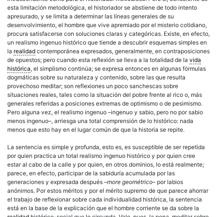
esta limitación metodológica, el historiador se abstiene de todo intento
apresurado, y se limita a determinar las líneas generales de su
desenvolvimiento, el hombre que vive apremiado por el misterio cotidiano,
procura satisfacerse con soluciones claras y categóricas. Existe, en efecto,
un realismo ingenuo histórico que tiende a descubrir esquemas simples en
la
realidad
contemporánea expresados, generalmente, en contraposiciones
de opuestos; pero cuando esta reflexión se lleva a la totalidad de la
vida
histórica
, el simplismo continúa; se expresa entonces en algunas fórmulas
dogmáticas sobre su naturaleza y contenido, sobre las que resulta
provechoso meditar; son reflexiones un poco sanchescas sobre
situaciones reales, tales como la situación del pobre frente al rico o, más
generales referidas a posiciones extremas de optimismo o de pesimismo.
Pero alguna vez, el realismo ingenuo –ingenuo y sabio, pero no por sabio
menos ingenuo–, arriesga una total comprensión de lo histórico: nada
menos que esto hay en el lugar común de que la historia se repite.
La sentencia es simple y profunda, esto es, es susceptible de ser repetida
por quien practica un total realismo ingenuo histórico y por quien cree
estar al cabo de la calle y por quien, en otros dominios, lo está realmente;
parece, en efecto, participar de la sabiduría acumulada por las
generaciones y expresada después –
more geométrico
– por labios
anónimos. Por estos méritos y por el mérito supremo de que parece ahorrar
el trabajo de reflexionar sobre cada individualidad histórica, la sentencia
está en la base de la explicación que el hombre corriente se da sobre la
realidad
histórico-social que lo circunda. Vale, pues, la pena, meditar sobre