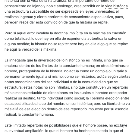
histórica
con la vida de la naturaleza: una importante corriente de
pensamiento de lejano y noble abolengo, cree percibir en la
vida histórica
una estructura susceptible de ser expresada en leyes universales: el
realismo ingenuo y cierta corriente de pensamiento especulativo, pues,
parecen respaldar esta convicción de que la historia se repite.
Pero si aquel error invalida la doctrina implícita en la máxima en cuestión
como totalidad, lo que hay en ella de experiencia auténtica la salva en
alguna medida; la historia no se repite: pero hay en ella algo que se repite:
he aquí la verdad de la máxima.
Es innegable que la diversidad de lo histórico no es infinita, sino que se
encierra dentro de los límites de la constante humana; en otros términos: el
hombre, protagonista de la historia, no actúa como un complejo unitario y
permanentemente igual a sí mismo; como ser histórico, actúa según ciertas
notas predominantes del ser individual o de la comunidad en que se
estructura; estas notas no son infinitas, sino que constituyen un repertorio
más o menos reducido de direcciones en las cuales el hombre cree poder
realizar su destino, tanto individual como social; la libérrima elección entre
estas posibilidades hace del hombre un ser histórico; pero su libertad no va
más allá de esa elección dentro de ese repertorio impuesto por su esencia
radical: la constante humana.
Este limitado repertorio de posibilidades que el hombre posee, no excluye
su eventual ampliación: lo que el hombre ha hecho no es todo lo que el