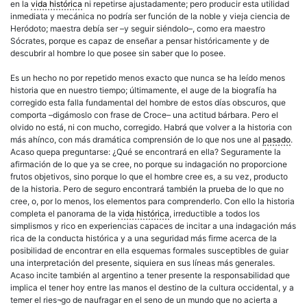
en la
vida histórica
ni repetirse ajustadamente; pero producir esta utilidad
inmediata y mecánica no podría ser función de la noble y vieja ciencia de
Heródoto; maestra debía ser –y seguir siéndolo–, como era maestro
Sócrates, porque es capaz de enseñar a pensar históricamente y de
descubrir al hombre lo que posee sin saber que lo posee.
Es un hecho no por repetido menos exacto que nunca se ha leído menos
historia que en nuestro tiempo; últimamente, el auge de la biografía ha
corregido esta falla fundamental del hombre de estos días obscuros, que
comporta –digámoslo con frase de Croce– una actitud bárbara. Pero el
olvido no está, ni con mucho, corregido. Habrá que volver a la historia con
más ahínco, con más dramática comprensión de lo que nos une al
pasado
.
Acaso quepa preguntarse: ¿Qué se encontrará en ella? Seguramente la
afirmación de lo que ya se cree, no porque su indagación no proporcione
frutos objetivos, sino porque lo que el hombre cree es, a su vez, producto
de la historia. Pero de seguro encontrará también la prueba de lo que no
cree, o, por lo menos, los elementos para comprenderlo. Con ello la historia
completa el panorama de la
vida histórica
, irreductible a todos los
simplismos y rico en experiencias capaces de incitar a una indagación más
rica de la conducta histórica y a una seguridad más firme acerca de la
posibilidad de encontrar en ella esquemas formales susceptibles de guiar
una interpretación del presente, siquiera en sus líneas más generales.
Acaso incite también al argentino a tener presente la responsabilidad que
implica el tener hoy entre las manos el destino de la cultura occidental, y a
temer el ries¬go de naufragar en el seno de un mundo que no acierta a