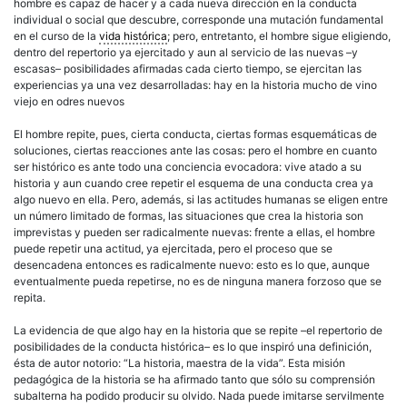
hombre es capaz de hacer y a cada nueva dirección en la conducta
individual o social que descubre, corresponde una mutación fundamental
en el curso de la
vida histórica
; pero, entretanto, el hombre sigue eligiendo,
dentro del repertorio ya ejercitado y aun al servicio de las nuevas –y
escasas– posibilidades afirmadas cada cierto tiempo, se ejercitan las
experiencias ya una vez desarrolladas: hay en la historia mucho de vino
viejo en odres nuevos
El hombre repite, pues, cierta conducta, ciertas formas esquemáticas de
soluciones, ciertas reacciones ante las cosas: pero el hombre en cuanto
ser histórico es ante todo una conciencia evocadora: vive atado a su
historia y aun cuando cree repetir el esquema de una conducta crea ya
algo nuevo en ella. Pero, además, si las actitudes humanas se eligen entre
un número limitado de formas, las situaciones que crea la historia son
imprevistas y pueden ser radicalmente nuevas: frente a ellas, el hombre
puede repetir una actitud, ya ejercitada, pero el proceso que se
desencadena entonces es radicalmente nuevo: esto es lo que, aunque
eventualmente pueda repetirse, no es de ninguna manera forzoso que se
repita.
La evidencia de que algo hay en la historia que se repite –el repertorio de
posibilidades de la conducta histórica– es lo que inspiró una definición,
ésta de autor notorio: “La historia, maestra de la vida”. Esta misión
pedagógica de la historia se ha afirmado tanto que sólo su comprensión
subalterna ha podido producir su olvido. Nada puede imitarse servilmente