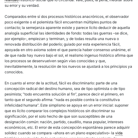
su error y su verdad.
Comparados entre sí dos procesos históricos anacrónicos, el observador
poco exigente o el polemista fácil encuentran múltiples puntos de
contacto; la semejanza aparente existe y parece lícito deducir de aquella
analogía superficial las identidades de fondo: todas las guerras –se dice,
por ejemplo–, empiezan y terminan, y de todas resulta una nueva o
renovada distribución del poderío; guiado por esta experiencia fácil,
apoyada en otro axioma sobre el que parecía haber consenso unánime, el
de que nada hay nuevo bajo el sol, el realismo ingenuo histórico afirma que
los procesos se desenvuelven según vías conocidas y que,
inevitablemente, la resolución de los nuevos se ajustará a los principios ya
conocidos.
En cuanto al error de la actitud, fácil es discriminarlo: parte de una
concepción radical del destino humano, sea de tipo optimista o de tipo
pesimista; “todo encuentra solución al fin”, parece decir el primero, en
tanto que el segundo afirma: “nada es posible contra la constitutiva
infelicidad humana”. Este simplismo se apoya en un error inicial: suponer
que es lícito comparar los complejos históricos sin discriminar su
significación, por el solo hecho de que son susceptibles de una
designación común: nación, partido, caudillo, masa popular, intereses
económicos, etc. El error de esta concepción espontánea parece adquirir
solidez cuando se compara –ahora en un plano especulativo– la
vida