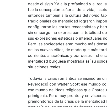
desde el siglo XV a la profanidad y el reali
fue la concepción señorial de la vida, inspi
entonces también a la cultura del
homo fab
tradicionales de mentalidad lograron impon
configuraron las cortes renacentistas y
bar
sin embargo, no expresaban la totalidad de
sus expresiones estéticas o intelectuales n
Pero las sociedades eran mucho más densas 
de las nuevas elites, de modo que más tar
corrientes anacrónicas y por destruir el en
mentalidad burguesa mostraba así su solide
situaciones reales.
Todavía la crisis
romántica
se insinuó en u
Reverdeció con Walter Scott ese mundo conv
ese mundo de ideas religiosas que Chateau
primigenia. Pero muy pronto, y en vísperas d
premonitorios de la crisis de la mentalidad 
provenía de los embates de formas anacró