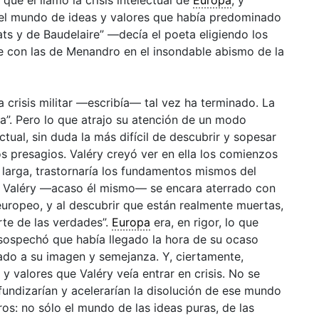
 el mundo de ideas y valores que había predominado
eats y de Baudelaire” —decía el poeta eligiendo los
se con las de Menandro en el insondable abismo de la
La crisis militar —escribía— tal vez ha terminado. La
za”. Pero lo que atrajo su atención de un modo
ectual, sin duda la más difícil de descubrir y sopesar
os presagios. Valéry creyó ver en ella los comienzos
 larga, trastornaría los fundamentos mismos del
 de Valéry —acaso él mismo— se encara aterrado con
europeo, y al descubrir que están realmente muertas,
rte de las verdades”.
Europa
era, en rigor, lo que
ospechó que había llegado la hora de su ocaso
do a su imagen y semejanza. Y, ciertamente,
 valores que Valéry veía entrar en crisis. No se
undizarían y acelerarían la disolución de ese mundo
s: no sólo el mundo de las ideas puras, de las