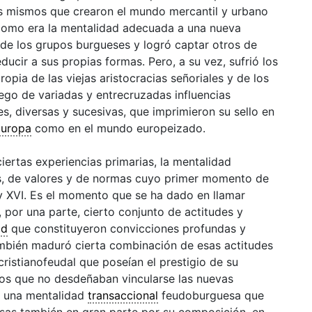
os mismos que crearon el mundo mercantil y urbano
 como era la mentalidad adecuada a una nueva
a de los grupos burgueses y logró captar otros de
ducir a sus propias formas. Pero, a su vez, sufrió los
propia de las viejas aristocracias señoriales y de los
ego de variadas y entrecruzadas influencias
s, diversas y sucesivas, que imprimieron su sello en
uropa
como en el mundo europeizado.
ciertas experiencias primarias, la mentalidad
, de valores y de normas cuyo primer momento de
y XVI. Es el momento que se ha dado en llamar
por una parte, cierto conjunto de actitudes y
ad
que constituyeron convicciones profundas y
mbién maduró cierta combinación de esas actitudes
cristianofeudal
que poseían el prestigio de su
 los que no desdeñaban vincularse las nuevas
ó una mentalidad
transaccional
feudoburguesa que
esas también en gran parte por su composición, en