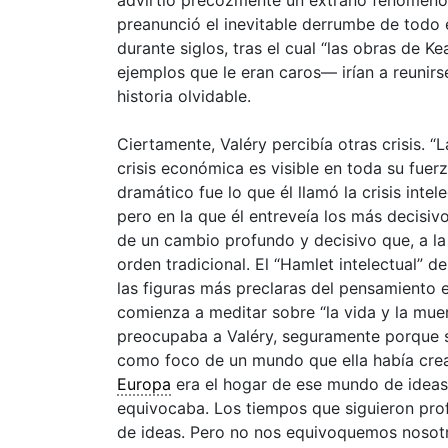
preanunció el inevitable derrumbe de todo
durante siglos, tras el cual “las obras de K
ejemplos que le eran caros— irían a reunir
historia olvidable.
Ciertamente, Valéry percibía otras crisis. “
crisis económica es visible en toda su fuer
dramático fue lo que él llamó la crisis intel
pero en la que él entreveía los más decisiv
de un cambio profundo y decisivo que, a la
orden tradicional. El “Hamlet intelectual”
las figuras más preclaras del pensamiento 
comienza a meditar sobre “la vida y la mue
preocupaba a Valéry, seguramente porque s
como foco de un mundo que ella había crea
Europa
era el hogar de ese mundo de ideas y
equivocaba. Los tiempos que siguieron prof
de ideas. Pero no nos equivoquemos nosotro