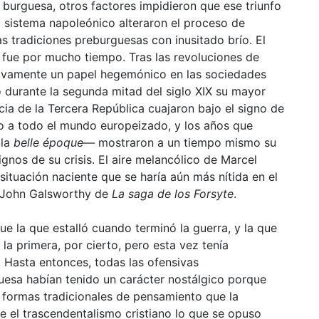
d burguesa, otros factores impidieron que ese triunfo
el sistema napoleónico alteraron el proceso de
las tradiciones preburguesas con inusitado brío. El
no fue por mucho tiempo. Tras las revoluciones de
itivamente un papel hegemónico en las sociedades
 durante la segunda mitad del siglo XIX su mayor
ncia de la Tercera República cuajaron bajo el signo de
o a todo el mundo europeizado, y los años que
 la
belle époque
— mostraron a un tiempo mismo su
gnos de su crisis. El aire melancólico de Marcel
ituación naciente que se haría aún más nítida en el
 John Galsworthy de
La saga de los Forsyte
.
fue la que estalló cuando terminó la guerra, y la que
 la primera, por cierto, pero esta vez tenía
 Hasta entonces, todas las ofensivas
esa habían tenido un carácter nostálgico porque
 formas tradicionales de pensamiento que la
 el trascendentalismo cristiano lo que se opuso