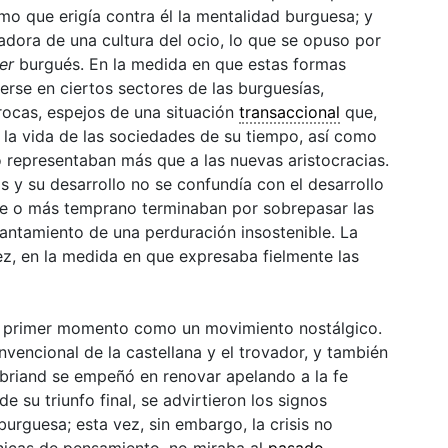
smo que erigía contra él la mentalidad burguesa; y
radora de una cultura del ocio, lo que se opuso por
er
burgués. En la medida en que estas formas
erse en ciertos sectores de las burguesías,
rocas
, espejos de una situación
transaccional
que,
 la vida de las sociedades de su tiempo, así como
o representaban más que a las nuevas aristocracias.
y su desarrollo no se confundía con el desarrollo
de o más temprano terminaban por sobrepasar las
cantamiento de una perduración insostenible. La
z, en la medida en que expresaba fielmente las
n primer momento como un movimiento nostálgico.
encional de la castellana y el trovador, y también
briand se empeñó en renovar apelando a la fe
e su triunfo final, se advirtieron los signos
burguesa; esta vez, sin embargo, la crisis no
nicas de pensamiento, no miraba al
pasado