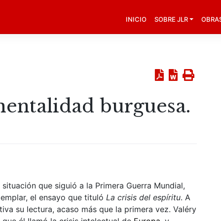
INICIO
SOBRE JLR
OBRA
mentalidad burguesa.
 situación que siguió a la Primera Guerra Mundial,
jemplar, el ensayo que tituló
La crisis del espíritu
. A
tiva su lectura, acaso más que la primera vez. Valéry
ue él llamó la crisis intelectual de
Europa
, y