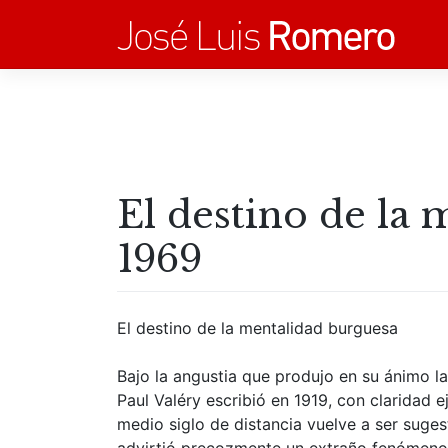
Saltar
al
contenido
El destino de la 
1969
El destino de la mentalidad burguesa
Bajo la angustia que produjo en su ánimo la
Paul Valéry escribió en 1919, con claridad e
medio siglo de distancia vuelve a ser suges
advirtió precozmente un extraño fenómeno q