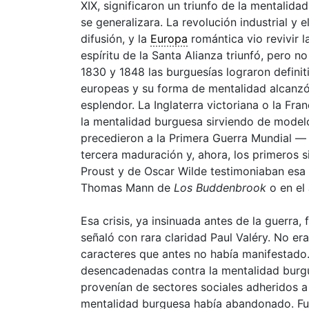
XIX, significaron un triunfo de la mentalida
se generalizara. La revolución industrial y 
difusión, y la
Europa
romántica
vio revivir 
espíritu de la Santa Alianza triunfó, pero 
1830 y 1848 las burguesías lograron defin
europeas y su forma de mentalidad alcanzó
esplendor. La Inglaterra victoriana o la Fra
la mentalidad burguesa sirviendo de model
precedieron a la Primera Guerra Mundial —
tercera maduración y, ahora, los primeros si
Proust y de Oscar Wilde testimoniaban esa s
Thomas Mann de
Los Buddenbrook
o en el
Esa crisis, ya insinuada antes de la guerra, 
señaló con rara claridad Paul Valéry. No era
caracteres que antes no había manifestado.
desencadenadas contra la mentalidad burgu
provenían de sectores sociales adheridos a
mentalidad burguesa había abandonado. Fue