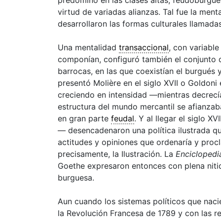
virtud de variadas alianzas. Tal fue la ment
desarrollaron las formas culturales llamada
Una mentalidad
transaccional
, con variable
componían, configuró también el conjunto d
barrocas
, en las que coexistían el burgués 
presentó Molière en el siglo XVII o Goldoni
creciendo en intensidad —mientras decrecí
estructura
del mundo mercantil se afianzab
en gran parte
feudal
. Y al llegar el siglo 
— desencadenaron una política
ilustrada
qu
actitudes y opiniones que ordenaría y procl
precisamente, la
Ilustración
. La
Enciclopedi
Goethe expresaron entonces con plena niti
burguesa.
Aun cuando los sistemas políticos que naci
la Revolución Francesa de 1789 y con las re