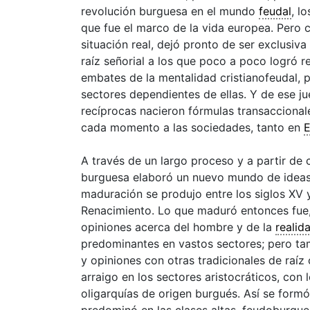
revolución burguesa en el mundo
feudal
, l
que fue el marco de la vida europea. Pero
situación real, dejó pronto de ser exclusiv
raíz señorial a los que poco a poco logró re
embates de la mentalidad
cristianofeudal
, 
sectores dependientes de ellas. Y de ese ju
recíprocas nacieron fórmulas transaccionale
cada momento a las sociedades, tanto en
E
A través de un largo proceso y a partir de 
burguesa elaboró un nuevo mundo de ideas
maduración se produjo entre los siglos XV 
Renacimiento. Lo que maduró entonces fue, 
opiniones acerca del hombre y de la
realid
predominantes en vastos sectores; pero ta
y opiniones con otras tradicionales de raíz
arraigo en los sectores aristocráticos, con
oligarquías de origen burgués. Así se form
predominó en las clases altas, feudoburgu