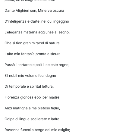
Dante Alighieri son, Minerva oscura
D’inteligenza e d’arte, nel cui ingeggno
L’eleganza materna aggiunse al segno.
Che si tien gran miracol di natura.
L’alta mia fantasía pronta e sícura
Passò il tartareo e poit il celeste regno,
E’l nobil mio volume feci degno
Di temporale e spirital lettura.
Fiorenza gloriosa ebbi per madre,
Anzi matrigna a me pietoso figlio,
Colpa di lingue scellerate e ladre.
Ravenna fummi albergo del mio esiglio;