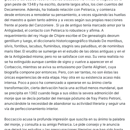
gran peste de 1348 y ha escrito, durante largos años, los cien cuentos del
Decamerone. Además, ha trabado relación con Petrarca, y comienza
desde entonces a remodelar su pensamiento, a veces siguiendo las huellas
del maestro a quien tanto admira y a veces según sus propias reacciones
frente al poeta del Canzoniere . Si ya de antiguo tenía marcado amor por la
Antigüedad, el contacto con Petrarca lo robustece y afirma. A
requerimiento del rey Hugo de Chipre escribe el De genealogiis deorum
gentilium y luego, el diccionario historicogeográfico titulado De montibus,
silvis, fontibus, lacubus, fluminibus, stagnis seu paludibus, et de nominibus
maris liber. El erudito se sumerge en el estudio de las obras antiguas y en el
de la Antigüedad misma; pero no se satisface con eso. Su vena realista no
se ha extinguido aunque cambie de signo y vuelve a aparecer en el
Corbaccio, mientras se aviva su entusiasmo por Dante Alighieri, cuya
biografía compone por entonces. Pero, con ser tantas, no son éstas las
únicas experiencias de esta etapa. Hay otra en su existencia acaso más
intensa. Poco a poco ha comenzado a operarse en su ánimo cierta
transformación, cierta derivación hacia una actitud menos mundanal, que
se precipita en 1362 cuando llega a sus oídos la severa admonición del
monje que se decía portador del mensaje póstumo de fray Pietro Petroni,
anunciándole la necesidad de abandonar su actividad literaria y seguir una
vía de perfeccionamiento interior.
Boccaccio acusa la profunda impresión que suscita en su ánimo la palabra
del monje, y consulta a su amigo Petrarca. Le pide consejo y le anuncia
que dejará los estudios y las preocupaciones literarias que han sido hasta