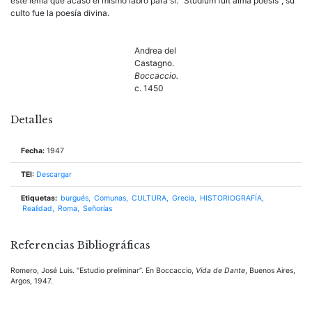
este lema que acaso él mismo labró para sí: “Studium fuit alma poesis”, su
culto fue la poesía divina.
Andrea del
Castagno.
Boccaccio.
c. 1450
Detalles
Fecha:
1947
TEI:
Descargar
Etiquetas:
burgués
Comunas
CULTURA
Grecia
HISTORIOGRAFÍA
Realidad
Roma
Señorías
Referencias Bibliográficas
Romero, José Luis. “Estudio preliminar”. En Boccaccio,
Vida de Dante
, Buenos Aires,
Argos, 1947.