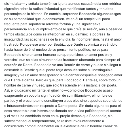
disimulaba— y señala también su lujuria aunque excusándola con retórica
digresión sobre la radical liviandad que manifiestan tantos y tan altos
personajes de la historia. En cambio, sorprende Boccaccio algunos rasgos
de su personalidad que lo conmueven. Ve en él un temple viril poco
frecuente para soportar la adversa fortuna y una significativa
perseverancia en el cumplimiento de lo que creía su misión, aun a pesar de
tantos obstáculos como se interponían en su camino: la pobreza, la
inseguridad, las acechanzas de la envidia, la incomprensión, hasta el amor
frustrado. Porque ese amor por Beatriz, que Dante sublimiza elevándolo
hasta hacer de él el núcleo de su pensamiento poético, no es para
Boccaccio sino un amor humano aunque purísimo, un amor posible y
verosímil que sólo las circunstancias frustraron ulcerando para siempre el
corazón de Dante. Boccaccio ve una Beatriz de carne y hueso sin llegar a
descubrir la Beatriz que el poeta forja después sobre su inextinguible
imagen; y ve un amor desesperado sin alcanzar después el sosegado amor
que Dante alcanza. Pero es que, para Boccaccio, Dante es, sobre todo un
hombre de carne y hueso, que sólo trasciende en la instancia del poeta.
Así, el ciudadano militante, el gibelino —como dice Boccaccio acaso
exagerando un poco la significación de su militancia—, el hombre de
partido y el proscripto no constituyen a sus ojos sino aspectos secundarios
e intrascendentes con respecto a Dante poeta. Sin duda alguna es para él
cosa respetable ese interés apasionado por la vida política; pero el acento
y el matiz ha cambiado tanto en su propio tiempo que Boccaccio, sin
subestimar aquel temperamento, se resiste involuntariamente a
considerarlo como fundamental en la existencia de un hombre capaz de