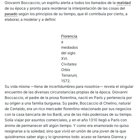
Giovanni Boccaccio; un espíritu alerta a todos los llamados de la
realidad
de su época y pronto para reordenar la interpretación de las cosas del
pasado
según los principios de su tiempo, que él contribuía por cierto, a
elaborar, a modelar y a definir.
Florencia
a
mediados
del siglo
XVI.
Civitates
Orbis
Terrarum,
1572.
Su vida misma —llena de incertidumbres para nosotros— revela el singular
encuentro de las diversas circunstancias propias de la época. Giovanni
Boccaccio, el padre de la prosa florentina, nació en París y pertenecía por
su origen a una familia burguesa. Su padre, Boccaccio di Chelino, natural
de Certaldo, era un rico mercader florentino relacionado por sus negocios
con la casa bancaria de los Bardi, una de las más poderosas de su tiempo.
Solía viajar por asuntos comerciales, y en el año 1310 llegó a París con
ánimo de permanecer allí algún tiempo. Y como era enamorado no quiso
resignarse a la soledad, sino que vivió en unión de una joven de la que
quisiéramos saber algo y lo ignoramos todo: acaso se llamara Gianna y