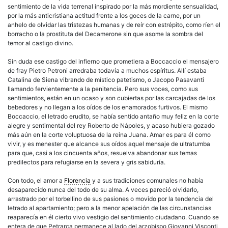
sentimiento de la vida terrenal inspirado por la más mordiente sensualidad,
por la más anticristiana actitud frente a los goces de la carne, por un
anhelo de olvidar las tristezas humanas y de reír con estrépito, como ríen el
borracho o la prostituta del Decamerone sin que asome la sombra del
temor al castigo divino.
Sin duda ese castigo del infierno que prometiera a Boccaccio el mensajero
de fray Pietro Petroni arredraba todavía a muchos espíritus. Allí estaba
Catalina de Siena vibrando de místico patetismo, o Jacopo Pasavanti
llamando fervientemente a la penitencia. Pero sus voces, como sus
sentimientos, están en un ocaso y son cubiertas por las carcajadas de los
bebedores y no llegan a los oídos de los enamorados furtivos. El mismo
Boccaccio, el letrado erudito, se había sentido antaño muy feliz en la corte
alegre y sentimental del rey Roberto de Nápoles, y acaso hubiera gozado
más aún en la corte voluptuosa de la reina Juana. Amar es para él como
vivir, y es menester que alcance sus oídos aquel mensaje de ultratumba
para que, casi a los cincuenta años, resuelva abandonar sus temas
predilectos para refugiarse en la severa y gris sabiduría.
Con todo, el amor a
Florencia
y a sus tradiciones comunales no había
desaparecido nunca del todo de su alma. A veces pareció olvidarlo,
arrastrado por el torbellino de sus pasiones o movido por la tendencia del
letrado al apartamiento; pero a la menor apelación de las circunstancias
reaparecía en él cierto vivo vestigio del sentimiento ciudadano. Cuando se
entera de que Petrarca permanece al lado del arzobispo Giovanni Visconti