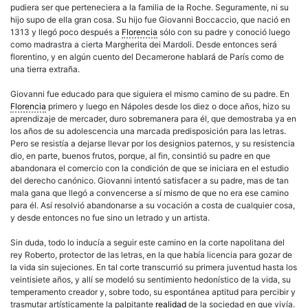
pudiera ser que perteneciera a la familia de la Roche. Seguramente, ni su
hijo supo de ella gran cosa. Su hijo fue Giovanni Boccaccio, que nació en
1313 y llegó poco después a
Florencia
sólo con su padre y conoció luego
como madrastra a cierta Margherita dei Mardoli. Desde entonces será
florentino, y en algún cuento del Decamerone hablará de París como de
una tierra extraña.
Giovanni fue educado para que siguiera el mismo camino de su padre. En
Florencia
primero y luego en Nápoles desde los diez o doce años, hizo su
aprendizaje de mercader, duro sobremanera para él, que demostraba ya en
los años de su adolescencia una marcada predisposición para las letras.
Pero se resistía a dejarse llevar por los designios paternos, y su resistencia
dio, en parte, buenos frutos, porque, al fin, consintió su padre en que
abandonara el comercio con la condición de que se iniciara en el estudio
del derecho canónico. Giovanni intentó satisfacer a su padre, mas de tan
mala gana que llegó a convencerse a sí mismo de que no era ese camino
para él. Así resolvió abandonarse a su vocación a costa de cualquier cosa,
y desde entonces no fue sino un letrado y un artista.
Sin duda, todo lo inducía a seguir este camino en la corte napolitana del
rey Roberto, protector de las letras, en la que había licencia para gozar de
la vida sin sujeciones. En tal corte transcurrió su primera juventud hasta los
veintisiete años, y allí se modeló su sentimiento hedonístico de la vida, su
temperamento creador y, sobre todo, su espontánea aptitud para percibir y
trasmutar artísticamente la palpitante
realidad
de la sociedad en que vivía.