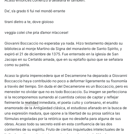
Acaso entonces comenzó a desearla él también:
De’, s’a grado ti fui nel mondó errante
tirani dietro a te, dove gioioso
veggia colei che pria d’amor m’accese!
Giovanni Boccaccio no esperaba ya nada. Hizo testamento dejando su
biblioteca al monje Martino da Signa del monasterio de Santo Spirito, y
expiró el 21 de diciembre de 1375. Fue enterrado en la iglesia de San
Jacopo en su Certaldo amada, que en su epitafio quiso que se señalara
como su patria.
Acaso la gloria imperecedera que el Decamerone ha deparado a Giovanni
Boccaccio haya contribuido no poco a deformar ligeramente su fisonomía
a través del tiempo. Sin duda el del Decamerone es un Boccaccio, pero es
menester no olvidar que no es todo Boccaccio. Su imagen se perfecciona
si la recomponemos sumando al cuentista celoso de captar y reflejar
fielmente la
realidad
inmediata, el poeta culto y cortesano, el erudito
enamorado de la Antigüedad clásica, el estudioso afanado en la busca de
una expresión madura, que opone a la libertad de su prosa satírica las
fórmulas engoladas por la retórica que no desdeña para alguna de sus
obras. Acaso todo su secreto esté en esta confluencia de las dos
corrientes de su espíritu. Fruto de ciertas inquietudes intelectuales de la