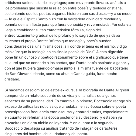
criticismo racionalista de los griegos; pero muy pronto lleva su análisis a
los problemas que suscita la relación entre poesía y teología cristiana,
sosteniendo que los poetas paganos hicieron con sus dioses —y a su modo
— lo que el Espíritu Santo hizo con la verdadera divinidad: revelarla y
ponerla de manifiesto para que fuera conocida y reverenciada. Por esta vía
llega a establecer su tan característica fórmula, signo del
entrecruzamiento gradual de lo profano y lo sagrado de que ya daba
muestras el propio Dante: “Afirmo que teología y poesía pueden
considerarse casi una misma cosa, allí donde el tema es el mismo; y digo
más aún: que la teología no es sino la poesía de Dios”. A esta digresión
pone fin un curioso y poético razonamiento sobre el significado que tiene
el laurel que se concede a los poetas, que Dante había aspirado a ganar, y
con el que hubiera querido ornarse junto a la misma fuente del baptisterio
de San Giovanni donde, como su abuelo Cacciaguida, fuera hecho
cristiano.
Si hacemos caso omiso de estos ex-cursus, la biografía de Dante Alighieri
comprende un relato secuente de su vida y un análisis de algunos
aspectos de su personalidad. En cuanto a lo primero, Boccaccio recoge sin
exceso de crítica las noticias que circulaban en su época sobre el poeta
proscripto; con frecuencia eran oscuras y contradictorias, especialmente
en cuanto se referían a la época posterior a su destierro, y estaban ya
envueltas en cierta niebla de leyenda. Y en cuanto a lo segundo,
Boccaccio despliega su análisis tratando de indagar los caracteres
singulares del hombre, del ciudadano y del poeta.