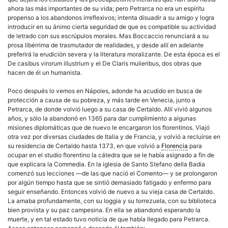
ahora las más importantes de su vida; pero Petrarca no era un espíritu
propenso a los abandonos irreflexivos; intenta disuadir a su amigo y logra
introducir en su ánimo cierta seguridad de que es compatible su actividad
de letrado con sus escrúpulos morales. Mas Boccaccio renunciará a su
prosa libérrima de trasmutador de realidades, y desde allí en adelante
preferirá la erudición severa y la literatura moralizante. De esta época es el
De casibus virorum illustrium y el De Claris mulieribus, dos obras que
hacen de él un humanista.
Poco después lo vemos en Nápoles, adonde ha acudido en busca de
protección a causa de su pobreza, y más tarde en Venecia, junto a
Petrarca, de donde volvió luego a su casa de Certaldo. Allí vivió algunos
años, y sólo la abandonó en 1365 para dar cumplimiento a algunas
misiones diplomáticas que de nuevo le encargaron los florentinos. Viajó
otra vez por diversas ciudades de Italia y de Francia, y volvió a recluirse en
su residencia de Certaldo hasta 1373, en que volvió a
Florencia
para
ocupar en el studio florentino la cátedra que se le había asignado a fin de
que explicara la Commedia. En la iglesia de Santo Stefano della Badia
comenzó sus lecciones —de las que nació el Comento— y se prolongaron
por algún tiempo hasta que se sintió demasiado fatigado y enfermo para
seguir enseñando. Entonces volvió de nuevo a su vieja casa de Certaldo.
La amaba profundamente, con su loggia y su torrezuela, con su biblioteca
bien provista y su paz campesina. En ella se abandonó esperando la
muerte, y en tal estado tuvo noticia de que había llegado para Petrarca.