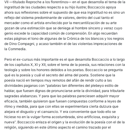
VII —titulado Reproche a los florentinos— en el que desarrolla el tema de la
ingratitud de las ciudades respecto a su hijo ilustre; Boccaccio apoya
ahora sus reflexiones sobre el supuesto de que esa ingratitud no es sino un
reflejo del sistema predominante de valores, dentro del cual tanto el
mercader como el artista envilecido por la mercantilización de su arte
gozan de una estimación que se deniega al hombre sincero y veraz cuyo
genio excede la capacidad común de comprensión. En algo recuerdan
estas páginas el tono de algunas de la Crónica de los blancos y los negros
de Dino Compagni, y acaso también el de las violentas imprecaciones de
la Commedia.
Pero el ex-cursus más importante es el que desarrolla Boccaccio a lo largo
de los capítulos X, XI y XII, sobre el tema de la poesía, sus relaciones con la
teología y sobre los honores debidos a los poetas. Boccaccio se pregunta
qué es la poesía y cuál el secreto del alma del poeta. Sostiene que la
poesía nació en tiempos muy remotos del afán de rendir culto a las
divinidades paganas con “palabras tan diferentes del plebeyo estilo de
hablar, que fuesen dignas de pronunciarse ante la divinidad, para tributarle
sagradas alabanzas. Y para que las palabras pareciesen adquirir mayor
eficacia, también quisieron que fuesen compuestas conforme a leyes de
ritmo y medida, para que con ellas se experimentara cierta dulzura que
alejara el disgusto y el cansancio. Y era conveniente que todo ello se
hiciese no en la vulgar forma acostumbrada, sino artificiosa, exquisita y
nueva”. Boccaccio enlaza el origen y la evolución de la poesía con el de la
religión, siguiendo en este último aspecto el camino trazado por el