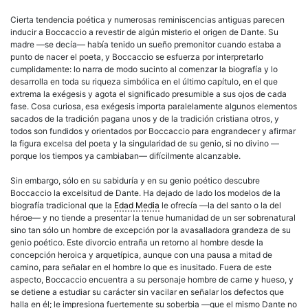
Cierta tendencia poética y numerosas reminiscencias antiguas parecen
inducir a Boccaccio a revestir de algún misterio el origen de Dante. Su
madre —se decía— había tenido un sueño premonitor cuando estaba a
punto de nacer el poeta, y Boccaccio se esfuerza por interpretarlo
cumplidamente: lo narra de modo sucinto al comenzar la biografía y lo
desarrolla en toda su riqueza simbólica en el último capítulo, en el que
extrema la exégesis y agota el significado presumible a sus ojos de cada
fase. Cosa curiosa, esa exégesis importa paralelamente algunos elementos
sacados de la tradición pagana unos y de la tradición cristiana otros, y
todos son fundidos y orientados por Boccaccio para engrandecer y afirmar
la figura excelsa del poeta y la singularidad de su genio, si no divino —
porque los tiempos ya cambiaban— difícilmente alcanzable.
Sin embargo, sólo en su sabiduría y en su genio poético descubre
Boccaccio la excelsitud de Dante. Ha dejado de lado los modelos de la
biografía tradicional que la
Edad Media
le ofrecía —la del santo o la del
héroe— y no tiende a presentar la tenue humanidad de un ser sobrenatural
sino tan sólo un hombre de excepción por la avasalladora grandeza de su
genio poético. Este divorcio entraña un retorno al hombre desde la
concepción heroica y arquetípica, aunque con una pausa a mitad de
camino, para señalar en el hombre lo que es inusitado. Fuera de este
aspecto, Boccaccio encuentra a su personaje hombre de carne y hueso, y
se detiene a estudiar su carácter sin vacilar en señalar los defectos que
halla en él; le impresiona fuertemente su soberbia —que el mismo Dante no