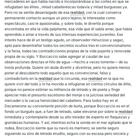
mercaderes en que había nacido e incorporándose a las cortes en que se
refugiaban las élites , mitad caballerescas todavía y mitad burguesas ya.
Pero no se sentía desarraigado de esa
realidad
, con la cual conserva
permanente contacto aunque un poco lejano; le interesaba como
espectáculo, casi le apasionaba, y sobre todo, le divertía porque
encontraba en ella la vida palpitante, esa vida que él sabía amar, que había
aprendido a amar a través de sus intensas experiencias juveniles. Ese
interés hace de él un testigo agudo, un observador minucioso y sagaz,
apto para desentrañar todos los secretos ocultos tras el convencionalismo
y la farsa, todas las contradicciones propias de la vida pujante y renovada
propia de su siglo. Y Boccaccio sabe agregar al caudal de sus
observaciones directas el hilo de agua —hecho a veces torrente— de su
ironía profunda. Quiere sin duda divertir y divertirse, pero no quiere menos
poner al descubierto todo aquello que es convencional, falso y
contradictorio en la
realidad
que lo circunda, esa
realidad
en la que no
quiere vivir del todo y lo ha movido a refugiarse en ciertos círculos de élite,
porque no parece estimar su militancia de letrado y de poeta y finge
apreciar más el presunto ascetismo del monje o la juiciosa seriedad del
mercader o la vacua heroicidad del caballero. Para todos hay en el
Decamerone su conveniente porción de burla, porque Boccaccio es en el
fondo un burgués que, a fuer de letrado, sabe elevarse por sobre la
realidad
inmediata y contemplarla desde su alto mirador de experto en flaquezas y
grandezas humanas. Y así, mientras echa la sonda en el mar agitado que le
rodea, Boccaccio siente que su navío es marinero; se siente seguro
siguiendo su sino de letrado erudito, seguro con su escasa pero sincera y