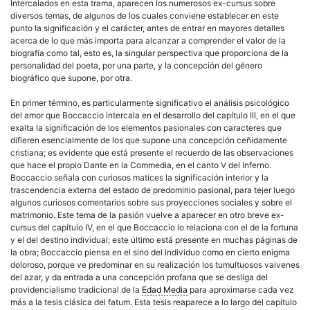
Intercalados en esta trama, aparecen los numerosos ex-cursus sobre
diversos temas, de algunos de los cuales conviene establecer en este
punto la significación y el carácter, antes de entrar en mayores detalles
acerca de lo que más importa para alcanzar a comprender el valor de la
biografía como tal, esto es, la singular perspectiva que proporciona de la
personalidad del poeta, por una parte, y la concepción del género
biográfico que supone, por otra.
En primer término, es particularmente significativo el análisis psicológico
del amor que Boccaccio intercala en el desarrollo del capítulo III, en el que
exalta la significación de los elementos pasionales con caracteres que
difieren esencialmente de los que supone una concepción ceñidamente
cristiana; es evidente que está presente el recuerdo de las observaciones
que hace el propio Dante en la Commedia, en el canto V del Inferno.
Boccaccio señala con curiosos matices la significación interior y la
trascendencia externa del estado de predominio pasional, para tejer luego
algunos curiosos comentarios sobre sus proyecciones sociales y sobre el
matrimonio. Este tema de la pasión vuelve a aparecer en otro breve ex-
cursus del capítulo IV, en el que Boccaccio lo relaciona con el de la fortuna
y el del destino individual; este último está presente en muchas páginas de
la obra; Boccaccio piensa en el sino del individuo como en cierto enigma
doloroso, porque ve predominar en su realización los tumultuosos vaivenes
del azar, y da entrada a una concepción profana que se desliga del
providencialismo tradicional de la
Edad Media
para aproximarse cada vez
más a la tesis clásica del fatum. Esta tesis reaparece a lo largo del capítulo