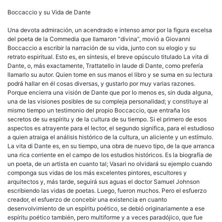
Boccaccio y su Vida de Dante
Una devota admiración, un acendrado e intenso amor por la figura excelsa
del poeta de la Commedia que llamaron “divina”, movió a Giovanni
Boccaccio a escribir la narración de su vida, junto con su elogio y su
retrato espiritual. Esto es, en síntesis, el breve opúsculo titulado La vita di
Dante, o, más exactamente, Trattatello in laude di Dante, como prefería
llamarlo su autor. Quien tome en sus manos el libro y se suma en su lectura
podrá hallar en él cosas diversas, y gustarlo por muy varias razones.
Porque encierra una visión de Dante que por lo menos es, sin duda alguna,
una de las visiones posibles de su compleja personalidad; y constituye al
mismo tiempo un testimonio del propio Boccaccio, que entraña los
secretos de su espíritu y de la cultura de su tiempo. Si el primero de esos
aspectos es atrayente para el lector, el segundo significa, para el estudioso
a quien atraiga el análisis histórico de la cultura, un aliciente y un estímulo.
La vita di Dante es, en su tiempo, una obra de nuevo tipo, de la que arranca
una rica corriente en el campo de los estudios históricos. Es la biografía de
un poeta, de un artista en cuanto tal; Vasari no olvidará su ejemplo cuando
componga sus vidas de los más excelentes pintores, escultores y
arquitectos y, más tarde, seguirá sus aguas el doctor Samuel Johnson
escribiendo las vidas de poetas. Luego, fueron muchos. Pero el esfuerzo
creador, el esfuerzo de concebir una existencia en cuanto
desenvolvimiento de un espíritu poético, se debió originariamente a ese
espíritu poético también, pero multiforme y a veces paradójico, que fue