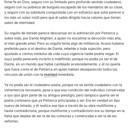
firme fe en Dios, seguro con su limitado pero profundo sentido ciudadano,
seguro con su pobreza de burgués escapado de los mandatos de su clase,
y seguro con su sabiduría conquistada con un esfuerzo que solía parecer a
los más un solaz inútil pero que él sabía dirigido hacia valores que tienen
sabor de eternidad.
Su orgullo de letrado parece descansar en la admiración por Petrarca y,
sobre todo, por Dante Alighieri, a quien no escatima la devoción más alta,
el más grande amor. Pero su orgullo tenía algo de militancia. Acaso hubiera
preferido para sí el destino de Dante, rebelde a toda sujeción, pero
ajustado a ciertos módulos de vida cuya vigencia nadie podría negar. El
suyo podía parecerle incierto e indefinido, porque no podía ya ser el de
Dante, en un mundo que había cambiado aceleradamente, y él no quería
que fuera como el de Petrarca en quien habían desaparecido todos los
vínculos de unión con la
realidad
inmediata.
Ya no podía ser el ciudadano poeta, porque no se sentía ciudadano con la
vehemencia necesaria, pese a que esa condición del individuo conservaba
a sus ojos gran parte de su antiguo prestigio; pero tampoco quería ser el
poeta cortesano que ya Petrarca principiaba a ser. Era en verdad un tipo
nuevo de letrado, y él realiza ese tipo a través de su obra multiforme y
hasta contradictoria, porque multiforme y contradictorio era su tiempo en la
Italia que dejaba de ser la de las comunas y comenzaba a ser la de las
señorías.