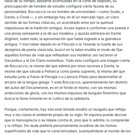
Italia de su tiempo, bastante acentuadas en la corte de Nápoles, su
preocupación de hombre de estudio configura cierta faceta de su
personalidad. Boccaccio no es hombre de universidad —como Guido, o
Dante, o Cinok—, y sin embargo hay en él un marcado rigor, un claro
sentido de las formas clásicas, un acendrado amor por la quietud
majestuosa de la tradición antigua. Acaso aspira a conformar una poesía o
una prosa semejante a la de sus modelos, y quizás admirara en Dante
Alighieri, sobre todo, la aproximación que había logrado a la grandeza
antigua. Y tras haber dejado en el Filocolo o la Teseida la huella de sus
designios de poeta clasicista, buscó en la labor erudita el modo de fijar
aquellas formas de vida que reflejaban sus modelos: así nacieron el
Decasibus y el De Claris mulieribus. Todo esto configura una imagen cierta
de Boccaccio, la misma del que admira por otras razones a Dante, la
misma del que saluda a Petrarca como poeta supremo, la misma del que
estudia junto a Paolo di Perugia o a Leonzio Pilato para desentrañar el
arcano de la lengua griega. Y este Boccaccio, aparentemente tan distinto
del autor del Decamerone, es en el fondo el mismo, con las mismas
ambiciones de gloria, con los mismos impulsos de burgués florentino que
busca la fama inmortal en el cultivo de la sabiduría.
Porque, ciertamente, hay tras este letrado erudito un burgués que refleja
muy a las claras el ambiente propio de su siglo. Ni siquiera puede decirse
que lo menosprecie o se rebele contra él, sino que lo admite, lo comprende
y lo refleja. Sin duda prefería personalmente evadirse de las formas
superficiales de vida que lo caracterizaban, sustrayéndose al mundo de los