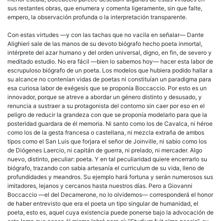
sus restantes obras, que enumera y comenta ligeramente, sin que falte,
empero, la observación profunda o la interpretación transparente.
Con estas virtudes —y con las tachas que no vacila en señalar— Dante
Alighieri sale de las manos de su devoto biógrafo hecho poeta inmortal,
intérprete del azar humano y del orden universal, digno, en fin, de severo y
meditado estudio. No era fácil —bien lo sabemos hoy— hacer esta labor de
escrupuloso biógrafo de un poeta. Los modelos que hubiera podido hallar a
su alcance no contenían vidas de poetas ni constituían un paradigma para
esa curiosa labor de exégesis que se proponía Boccaccio. Por esto es un
innovador, porque se atreve a abordar un género distinto y desusado, y
renuncia a sustraer a su protagonista del contorno sin caer por eso en el
peligro de reducir la grandeza con que se proponía modelarlo para que la
posteridad guardara de él memoria. Ni santo como los de Cavalca, ni héroe
como los de la gesta francesa o castellana, ni mezcla extraña de ambos
tipos como el San Luis que forjara el señor de Joinville, ni sabio como los
de Diógenes Laercio, ni capitán de guerra, ni prelado, ni mercader. Algo
nuevo, distinto, peculiar: poeta. Y en tal peculiaridad quiere encerrarlo su
biógrafo, trazando con sabia artesanía el curriculum de su vida, lleno de
profundidades y meandros. Su ejemplo hará fortuna y serán numerosos sus
imitadores, lejanos y cercanos hasta nuestros días. Pero a Giovanni
Boccaccio —el del Decamerone, no lo olvidemos— corresponderá el honor
de haber entrevisto que era el poeta un tipo singular de humanidad, el
poeta, esto es, aquel cuya existencia puede ponerse bajo la advocación de