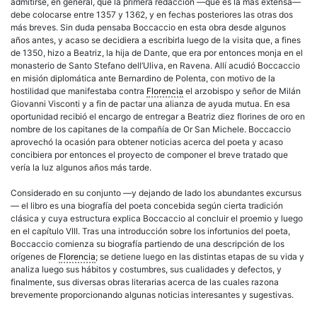
admitirse, en general, que la primera redacción —que es la más extensa—
debe colocarse entre 1357 y 1362, y en fechas posteriores las otras dos
más breves. Sin duda pensaba Boccaccio en esta obra desde algunos
años antes, y acaso se decidiera a escribirla luego de la visita que, a fines
de 1350, hizo a Beatriz, la hija de Dante, que era por entonces monja en el
monasterio de Santo Stefano dell’Uliva, en Ravena. Allí acudió Boccaccio
en misión diplomática ante Bernardino de Polenta, con motivo de la
hostilidad que manifestaba contra
Florencia
el arzobispo y señor de Milán
Giovanni Visconti y a fin de pactar una alianza de ayuda mutua. En esa
oportunidad recibió el encargo de entregar a Beatriz diez florines de oro en
nombre de los capitanes de la compañía de Or San Michele. Boccaccio
aprovechó la ocasión para obtener noticias acerca del poeta y acaso
concibiera por entonces el proyecto de componer el breve tratado que
vería la luz algunos años más tarde.
Considerado en su conjunto —y dejando de lado los abundantes excursus
— el libro es una biografía del poeta concebida según cierta tradición
clásica y cuya estructura explica Boccaccio al concluir el proemio y luego
en el capítulo VIII. Tras una introducción sobre los infortunios del poeta,
Boccaccio comienza su biografía partiendo de una descripción de los
orígenes de
Florencia
; se detiene luego en las distintas etapas de su vida y
analiza luego sus hábitos y costumbres, sus cualidades y defectos, y
finalmente, sus diversas obras literarias acerca de las cuales razona
brevemente proporcionando algunas noticias interesantes y sugestivas.