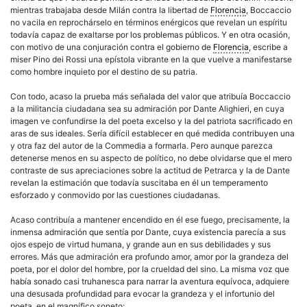
mientras trabajaba desde Milán contra la libertad de
Florencia
, Boccaccio
no vacila en reprochárselo en términos enérgicos que revelan un espíritu
todavía capaz de exaltarse por los problemas públicos. Y en otra ocasión,
con motivo de una conjuración contra el gobierno de
Florencia
, escribe a
miser Pino dei Rossi una epístola vibrante en la que vuelve a manifestarse
como hombre inquieto por el destino de su patria.
Con todo, acaso la prueba más señalada del valor que atribuía Boccaccio
a la militancia ciudadana sea su admiración por Dante Alighieri, en cuya
imagen ve confundirse la del poeta excelso y la del patriota sacrificado en
aras de sus ideales. Sería difícil establecer en qué medida contribuyen una
y otra faz del autor de la Commedia a formarla. Pero aunque parezca
detenerse menos en su aspecto de político, no debe olvidarse que el mero
contraste de sus apreciaciones sobre la actitud de Petrarca y la de Dante
revelan la estimación que todavía suscitaba en él un temperamento
esforzado y conmovido por las cuestiones ciudadanas.
Acaso contribuía a mantener encendido en él ese fuego, precisamente, la
inmensa admiración que sentía por Dante, cuya existencia parecía a sus
ojos espejo de virtud humana, y grande aun en sus debilidades y sus
errores. Más que admiración era profundo amor, amor por la grandeza del
poeta, por el dolor del hombre, por la crueldad del sino. La misma voz que
había sonado casi truhanesca para narrar la aventura equívoca, adquiere
una desusada profundidad para evocar la grandeza y el infortunio del
poeta, en el magnífico soneto: