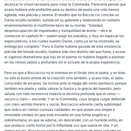
alcanzar la virtud necesaria para crear la Commedia. Parecería pensar que
acaso hubiera sido preferible para su destino de poeta una vida menos
agitada, más plácida y serena. El erudito que es Boccaccio concibe un
Dante erudito también, sumido en su gabinete y elaborando en solitario
ensimismamiento el multiforme barro de su mundo. “Soledad,
despreocupación de inquietudes y tranquilidad de ánimo —dice al
comenzar el capítulo III— suelen exigir los estudios, y muy en especial los
especulativos, a los cuales nuestro Dante, como ya se ha mostrado, se
entregó por completo.” Pero si Dante hubiera gozado de esta existencia
plácida del letrado erudito, hubiera sido otro distinto del que fuera, y acaso
el vigoroso dramatismo que hay en el poema no hubiera llegado a plasmar
en los versos sabios y profundos sin el acicate de la propia experiencia.
Pero es que a Boccaccio no le interesa en el fondo sino el poeta, y en éste
no sólo el áureo artista de la creación sino también, y acaso más, el sabio
conocedor de arcanos. Se inclina ante la magia del verso dantesco, porque
también era poeta y sabía valorar la fuerza y la gracia del maestro, pero
saluda con más reverencia todavía la doctrina profunda que el verso —
oscuro o claro— esconde. Y en la Commedia, cuya lengua vulgar defiende
con claro sentido literario y social, Boccaccio advierte cierta sublimidad
que radica en ciertas curiosas calidades: en que posee una simple e
inmutable verdad; en que está envuelta en una forma angelical y
sobrehumana; en que se adorna, sin descender, con un humilde estilo; en
que produce cierto horror por la inflamada voz que suena en ella. Y en
menor escala, Boccaccio parece descubrir algunas de estas virtudes en