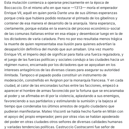
Esta mutación comienza a operarse precisamente en la época de
Boccaccio. En el mismo año en que nace —1313— moría el emperador
Enrique VII, aquél en quien ponía Dante una de sus últimas esperanzas
porque creía que hubiera podido restaurar el primado de los gibelinos y
contener de esa manera el desarrollo de la anarquía. Vana esperanza,
ciertamente, porque estaba en la esencia del proceso económico-social
de las comunas italianas entrar en esa etapa y desembocar luego en la de
los dictadores de varia catadura. Pero no por eso resultaba menos trágica
la muerte de quien representaba esa ilusión para quienes advertían la
desaparición definitiva del mundo que aun amaban. Una vez muerto
Enrique VII, el Imperio dejó de significar para Italia una fuerza reguladora, y
el juego de las fuerzas políticas y sociales condujo a las ciudades hacia un
régimen nuevo, encarnado por los dictadores que se apoyaban en los
intereses antagónicos de las diversas clases para asegurar su autoridad
ilimitada. Tampoco el papado podía constituir un instrumento de
moderación, constreñido en Avignon por la monarquía francesa. Y en cada
ciudad, al calor de las enconadas luchas entre las facciones, empezó a
aparecer el hombre de armas favorecido por la fortuna que se encaramaba
al poder y se afirmaba en él por la violencia, aplastando a sus enemigos,
favoreciendo a sus partidarios y estimulando la sumisión y la bajeza al
tiempo que condenaba los últimos arrestos de orgullo ciudadano que
pudieran manifestarse. Mateo Visconti se había hecho fuerte en Milán con
el apoyo de| propio emperador; pero por otras vías se habían apoderado
del poder en otras ciudades otros señores de diversas calidades humanas
y variadas tendencias políticas. Castruccio Castracanni fue señor de