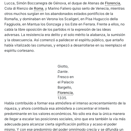
Lucca, Simón Boccanegra de Génova, el duque de Atenas de
Florencia
,
Cola di Rienzo de
Roma
, y Marino Faliero quiso serlo de Venecia, mientras
otros muchos surgían en los abandonados estados pontificios de la
Romaña, y dominaban en Verona los Scaligeri, en Pisa Huguccio della
Faggiuola, en Mantua los Gonzaga y los Este en Ferrara. Frente a ellos, no
cabía la libre oposición de los partidos ni la expresión de las ideas
adversas. La resistencia era delito y el solo mérito la alabanza, la sumisión
y la obsecuencia. Así comenzó a palidecer el espíritu público, que antaño
había vitalizado las comunas, y empezó a desarrollarse en su reemplazo el
espíritu cortesano.
Giotto,
Dante
.
Fresco en
el Palacio
Bargello,
Florencia
,
1335.
Había contribuido a formar esa atmósfera el intenso acrecentamiento de la
riqueza, y ahora contribuía esa atmósfera a concentrar el interés
predominante en los valores económicos. No sólo era ésa la única manera
de llegar a escalar las posiciones sociales, sino que era también la vía más
adecuada para alcanzar cierta significación política y acaso el poder
mismo. Y con ese predominio del poder omnímodo crecía y se difundía un