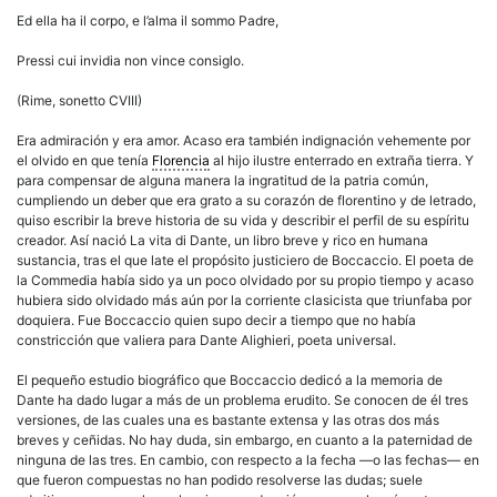
Ed ella ha il corpo, e l’alma il sommo Padre,
Pressi cui invidia non vince consiglo.
(Rime, sonetto CVIII)
Era admiración y era amor. Acaso era también indignación vehemente por
el olvido en que tenía
Florencia
al hijo ilustre enterrado en extraña tierra. Y
para compensar de alguna manera la ingratitud de la patria común,
cumpliendo un deber que era grato a su corazón de florentino y de letrado,
quiso escribir la breve historia de su vida y describir el perfil de su espíritu
creador. Así nació La vita di Dante, un libro breve y rico en humana
sustancia, tras el que late el propósito justiciero de Boccaccio. El poeta de
la Commedia había sido ya un poco olvidado por su propio tiempo y acaso
hubiera sido olvidado más aún por la corriente clasicista que triunfaba por
doquiera. Fue Boccaccio quien supo decir a tiempo que no había
constricción que valiera para Dante Alighieri, poeta universal.
El pequeño estudio biográfico que Boccaccio dedicó a la memoria de
Dante ha dado lugar a más de un problema erudito. Se conocen de él tres
versiones, de las cuales una es bastante extensa y las otras dos más
breves y ceñidas. No hay duda, sin embargo, en cuanto a la paternidad de
ninguna de las tres. En cambio, con respecto a la fecha —o las fechas— en
que fueron compuestas no han podido resolverse las dudas; suele