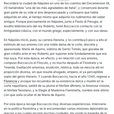
Recordará la ciudad de Nápoles en uno de los cuentos del Decamerone (III,
VI) llamándola “una de las más agradables de Italia”, y conservará durante
gran parte de su vida el aire despreocupado y cortesano que había
adquirido en ella, al tiempo mismo que adquiría los rudimentos del saber
antiguo. Porque precisamente en Nápoles, junto a Paolo di Perugia, el
erudito bibliotecario del rey Roberto, tomó Boccaccio contacto con la
Antigüedad clásica, con el mundo griego, especialmente, y con sus obras.
En Nápoles inició, pues, su carrera literaria, y no contribuyó poco a ello el
estímulo de sus amores con una noble dama de la corte, discreta y
apasionada: María de Aquino, sobrina de Santo Tomás, que gozaba de
gran crédito ante el rey Roberto, por suponer este fundadamente que era
hija suya. Por esta época, en efecto, y en relación con sus amores,
compuso Boccaccio el Filocolo, y no mucho después el Filostrato y la
Teseida. Exaltación amorosa, erudición, retórica, todo se mezcla allí en
proporción diversa, sin que resulte ahogado, empero, el ya perceptible
soplo del genio literario. Y cuando Boccaccio, hacia el año 1340, regrese a
Florencia
y evoque los recuerdos de su existencia dulce y muelle en la
corte napolitana, saldrá de su pluma el Ninfale d’Ameto, la Amorosa visione,
el Ninfale fiesolano, y la Elegía di Madonna Fiammetta, nombre este último
con que solía ocultar el de María de Aquino.
Por esta época recoge Boccaccio muy diversas experiencias. Interviene
en la política florentina y se le encomiendan varias misiones diplomáticas
gracias a las cuales recorre muchas ciudades. Ha vivido la tragedia de la