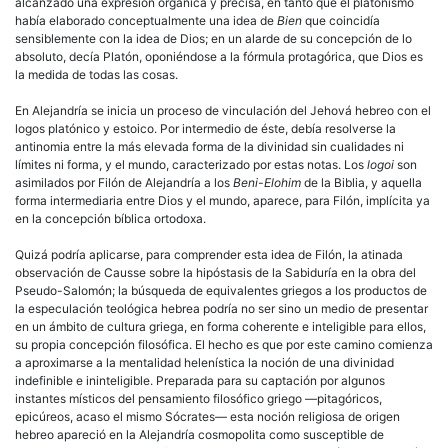
alcanzado una expresión orgánica y precisa, en tanto que el platonismo
había elaborado conceptualmente una idea de
Bien
que coincidía
sensiblemente con la idea de Dios; en un alarde de su concepción de lo
absoluto, decía Platón, oponiéndose a la fórmula protagórica, que Dios es
la medida de todas las cosas.
En Alejandría se inicia un proceso de vinculación del Jehová hebreo con el
logos platónico y estoico. Por intermedio de éste, debía resolverse la
antinomia entre la más elevada forma de la divinidad sin cualidades ni
límites ni forma, y el mundo, caracterizado por estas notas. Los
logoi
son
asimilados por Filón de Alejandría a los
Beni-Elohim
de la Biblia, y aquella
forma intermediaria entre Dios y el mundo, aparece, para Filón, implícita ya
en la concepción bíblica ortodoxa.
Quizá podría aplicarse, para comprender esta idea de Filón, la atinada
observación de Causse sobre la hipóstasis de la Sabiduría en la obra del
Pseudo-Salomón; la búsqueda de equivalentes griegos a los productos de
la especulación teológica hebrea podría no ser sino un medio de presentar
en un ámbito de cultura griega, en forma coherente e inteligible para ellos,
su propia concepción filosófica. El hecho es que por este camino comienza
a aproximarse a la mentalidad helenística la noción de una divinidad
indefinible e ininteligible. Preparada para su captación por algunos
instantes místicos del pensamiento filosófico griego —pitagóricos,
epicúreos, acaso el mismo Sócrates— esta noción religiosa de origen
hebreo apareció en la Alejandría cosmopolita como susceptible de