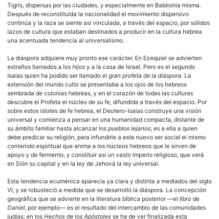
Tigris, dispersas por las ciudades, y especialmente en Babilonia misma.
Después de reconstituida la nacionalidad el movimiento dispersivo
continúa y la raza se siente así vinculada, a través del espacio, por sólidos
lazos de cultura que estaban destinados a producir en la cultura hebrea
una acentuada tendencia al universalismo.
La diáspora adquiere muy pronto ese carácter. En Ezequiel se advierten
extraños llamados a los
hijos
y a la
casa
de Israel. Pero es el segundo
Isaías quien ha podido ser llamado
el gran profeta de la diáspora
. La
extensión del mundo culto se presentaba a los ojos de los hebreos
sembrada de colonias hebreas, y en el corazón de todas las culturas
descubre el Profeta el núcleo de su fe, difundida a través del espacio. Por
sobre estos islotes de fe hebrea, el Deutero-Isaías construye una visión
universal y comienza a pensar en una humanidad compacta, distante de
su ámbito familiar hasta alcanzar los
pueblos lejanos
; es a ella a quien
debe predicar su religión, para infundirle a este nuevo ser social el mismo
contenido espiritual que anima a los núcleos hebreos que le sirven de
apoyo y de fermento, y constituir así un vasto imperio religioso, que verá
en Sión su capital y en la ley de Jehová la ley universal.
Esta tendencia ecuménica aparecía ya clara y distinta a mediados del siglo
VI, y se robusteció a medida que se desarrolló la diáspora. La concepción
geográfica que se advierte en la literatura bíblica posterior —el libro de
Daniel
, por ejemplo— es el resultado del intercambio de las comunidades
judías; en los
Hechos de los Apóstoles
se ha de ver finalizada esta