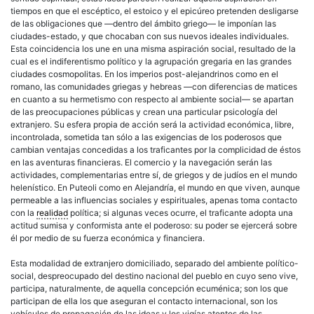
tiempos en que el escéptico, el estoico y el epicúreo pretenden desligarse
de las obligaciones que —dentro del ámbito griego— le imponían las
ciudades-estado, y que chocaban con sus nuevos ideales individuales.
Esta coincidencia los une en una misma aspiración social, resultado de la
cual es el indiferentismo político y la agrupación gregaria en las grandes
ciudades cosmopolitas. En los imperios post-alejandrinos como en el
romano, las comunidades griegas y hebreas —con diferencias de matices
en cuanto a su hermetismo con respecto al ambiente social— se apartan
de las preocupaciones públicas y crean una particular psicología del
extranjero. Su esfera propia de acción será la actividad económica, libre,
incontrolada, sometida tan sólo a las exigencias de los poderosos que
cambian ventajas concedidas a los traficantes por la complicidad de éstos
en las aventuras financieras. El comercio y la navegación serán las
actividades, complementarias entre sí, de griegos y de judíos en el mundo
helenístico. En Puteoli como en Alejandría, el mundo en que viven, aunque
permeable a las influencias sociales y espirituales, apenas toma contacto
con la
realidad
política; si algunas veces ocurre, el traficante adopta una
actitud sumisa y conformista ante el poderoso: su poder se ejercerá sobre
él por medio de su fuerza económica y financiera.
Esta modalidad de extranjero domiciliado, separado del ambiente político-
social, despreocupado del destino nacional del pueblo en cuyo seno vive,
participa, naturalmente, de aquella concepción ecuménica; son los que
participan de ella los que aseguran el contacto internacional, son los
vehículos de propagación de las ideas y los vigías atentos de las