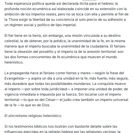
Toda esperanza política queda así declarada ilícita para el hebreo; la
profunda noción ecuménica así elaborada coincide en su extensión con la
ambición de los imperios reales, pero no se toca con ella y permite al fiel de
la
Thora
exigir la libertad de su conciencia al solo precio de su adhesión a
un régimen social y político de tipo imperial.
El fiel tiene en la tierra, sin embargo, una misión vinculada a su destino
celestial; la de obtener, por la prédica, la unanimidad de la fe, en la misma
manera que el imperio buscaba la unanimidad de la ciudadanía. El fariseo
tiene la obsesión del prosélito y el imperio la de la anexión territorial: son
las dos formas concurrentes de fe ecuménica que mueven el mundo
helenístico.
La propaganda hace al fariseo correr tierras y mares —según la frase del
Evangelista— y aspira un día a una unidad en la fe, más fuerte, más segura,
más duradera que todas las posibilidades mundanas. La conquista mueve
al imperio —por sobre toda juridicidad— a imponer una unidad de poder, de
vigencia inmediata e impuesta por la fuerza. Sin tocarse con el imperio
territorial —lo que es del César— el judío crea también un imperio universal
de la fe —lo que es de Dios.
El sincretismo religioso helenístico
.
Si los testimonios bíblicos nos ilustran con bastante detalle sobre las
influencias ejercidas en la religión hebrea por las religiones vecinas, la