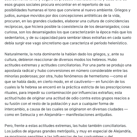
esos grupos sociales procura encontrar en el repertorio de sus
posibilidades humanas el tono que conviene al nuevo ambiente. Griegos y
judíos, aunque movidos por dos concepciones antitéticas de la vida,
procuran, en las grandes ciudades, elaborar una cultura de coincidencias
recíprocas, que hiciera posible la coexistencia de los desarraigados; cosa
curiosa, son los desarraigados los que caracterizarán la época más que los
sedentarios, y de su capacidad para sembrar ideas extrañas en cada suelo
debía surgir ese vago sincretismo que caracteriza el período helenístico.
Naturalmente, la nota dominante la habían dado los griegos, y, ante su
cultura, debieron reaccionar de diversos modos los hebreos. Hubo
actitudes extremas y actitudes conciliatorias. Por una parte se produjo una
apostasía radical y hubo conversiones en número considerable entre las
minorías poderosas; por otra, hubo fenómenos de hermetismo —como el
que se había dado, en cierto modo, en el cautiverio— en función de los
cuales la fe hebrea se encerró en la práctica estricta de las prescripciones
rituales, para impedir su contaminación por influencias extrañas; esta
actitud hubo de originar una actitud de odio contra estos grupos reacios a
su fusión con el resto de la población y aun a cualquier forma de
intercambio, a causa de las cuales se originaron en diversas ciudades —
como en Seleucia y en Alejandría— manifestaciones antijudías.
Pero, frente a estas actitudes extremas, las hubo también conciliatorias.
Los judíos de algunas grandes metrópolis, y muy en especial de Alejandría,
se mostraron sensibles a las influencias de las costumbres y del