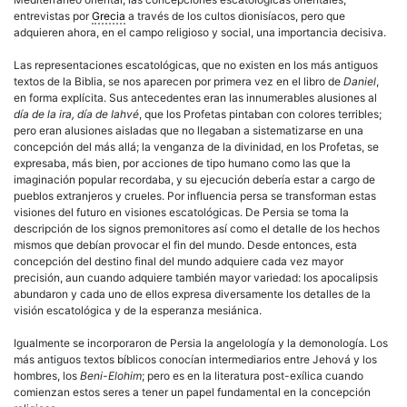
entrevistas por
Grecia
a través de los cultos dionisíacos, pero que
adquieren ahora, en el campo religioso y social, una importancia decisiva.
Las representaciones escatológicas, que no existen en los más antiguos
textos de la Biblia, se nos aparecen por primera vez en el libro de
Daniel
,
en forma explícita. Sus antecedentes eran las innumerables alusiones al
día de la ira, día de Iahvé
, que los Profetas pintaban con colores terribles;
pero eran alusiones aisladas que no llegaban a sistematizarse en una
concepción del más allá; la venganza de la divinidad, en los Profetas, se
expresaba, más bien, por acciones de tipo humano como las que la
imaginación popular recordaba, y su ejecución debería estar a cargo de
pueblos extranjeros y crueles. Por influencia persa se transforman estas
visiones del futuro en visiones escatológicas. De Persia se toma la
descripción de los signos premonitores así como el detalle de los hechos
mismos que debían provocar el fin del mundo. Desde entonces, esta
concepción del destino final del mundo adquiere cada vez mayor
precisión, aun cuando adquiere también mayor variedad: los apocalipsis
abundaron y cada uno de ellos expresa diversamente los detalles de la
visión escatológica y de la esperanza mesiánica.
Igualmente se incorporaron de Persia la angelología y la demonología. Los
más antiguos textos bíblicos conocían intermediarios entre Jehová y los
hombres, los
Beni-Elohim
; pero es en la literatura post-exílica cuando
comienzan estos seres a tener un papel fundamental en la concepción