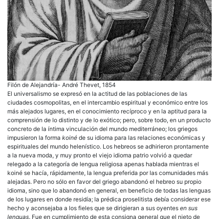
Filón de Alejandría- André Thevet, 1854
El universalismo se expresó en la actitud de las poblaciones de las
ciudades cosmopolitas, en el intercambio espiritual y económico entre los
más alejados lugares, en el conocimiento recíproco y en la aptitud para la
comprensión de lo distinto y de lo exótico; pero, sobre todo, en un producto
concreto de la íntima vinculación del mundo mediterráneo; los griegos
impusieron la forma
koiné
de su idioma para las relaciones económicas y
espirituales del mundo helenístico. Los hebreos se adhirieron prontamente
a la nueva moda, y muy pronto el viejo idioma patrio volvió a quedar
relegado a la categoría de lengua religiosa apenas hablada mientras el
koiné se hacía, rápidamente, la lengua preferida por las comunidades más
alejadas. Pero no sólo en favor del griego abandonó el hebreo su propio
idioma, sino que lo abandonó en general, en beneficio de todas las lenguas
de los lugares en donde residía; la prédica proselitista debía considerar ese
hecho y aconsejaba a los fieles que se dirigieran a sus oyentes
en sus
lenguas
. Fue en cumplimiento de esta consigna general que el nieto de