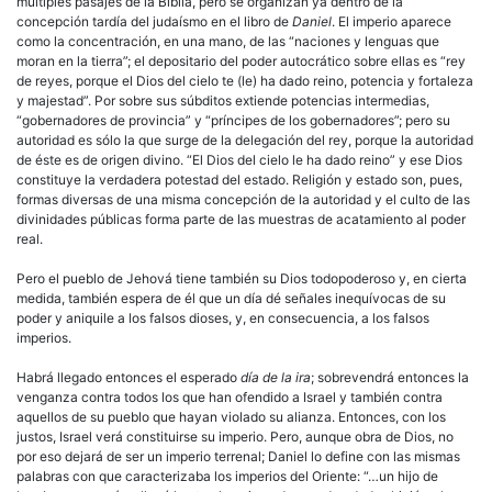
múltiples pasajes de la Biblia, pero se organizan ya dentro de la
concepción tardía del judaísmo en el libro de
Daniel
. El imperio aparece
como la concentración, en una mano, de las “naciones y lenguas que
moran en la tierra”; el depositario del poder autocrático sobre ellas es “rey
de reyes, porque el Dios del cielo te (le) ha dado reino, potencia y fortaleza
y majestad”. Por sobre sus súbditos extiende potencias intermedias,
“gobernadores de provincia” y “príncipes de los gobernadores”; pero su
autoridad es sólo la que surge de la delegación del rey, porque la autoridad
de éste es de origen divino. “El Dios del cielo le ha dado reino” y ese Dios
constituye la verdadera potestad del estado. Religión y estado son, pues,
formas diversas de una misma concepción de la autoridad y el culto de las
divinidades públicas forma parte de las muestras de acatamiento al poder
real.
Pero el pueblo de Jehová tiene también su Dios todopoderoso y, en cierta
medida, también espera de él que un día dé señales inequívocas de su
poder y aniquile a los falsos dioses, y, en consecuencia, a los falsos
imperios.
Habrá llegado entonces el esperado
día de la ira
; sobrevendrá entonces la
venganza contra todos los que han ofendido a Israel y también contra
aquellos de su pueblo que hayan violado su alianza. Entonces, con los
justos, Israel verá constituirse su imperio. Pero, aunque obra de Dios, no
por eso dejará de ser un imperio terrenal; Daniel lo define con las mismas
palabras con que caracterizaba los imperios del Oriente: “…un hijo de