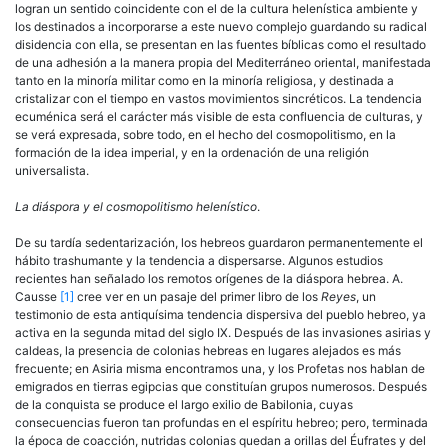
logran un sentido coincidente con el de la cultura helenística ambiente y
los destinados a incorporarse a este nuevo complejo guardando su radical
disidencia con ella, se presentan en las fuentes bíblicas como el resultado
de una adhesión a la manera propia del Mediterráneo oriental, manifestada
tanto en la minoría militar como en la minoría religiosa, y destinada a
cristalizar con el tiempo en vastos movimientos sincréticos. La tendencia
ecuménica será el carácter más visible de esta confluencia de culturas, y
se verá expresada, sobre todo, en el hecho del cosmopolitismo, en la
formación de la idea imperial, y en la ordenación de una religión
universalista.
La diáspora y el cosmopolitismo helenístico
.
De su tardía sedentarización, los hebreos guardaron permanentemente el
hábito trashumante y la tendencia a dispersarse. Algunos estudios
recientes han señalado los remotos orígenes de la diáspora hebrea. A.
Causse
[1]
cree ver en un pasaje del primer libro de los
Reyes
, un
testimonio de esta antiquísima tendencia dispersiva del pueblo hebreo, ya
activa en la segunda mitad del siglo IX. Después de las invasiones asirias y
caldeas, la presencia de colonias hebreas en lugares alejados es más
frecuente; en Asiria misma encontramos una, y los Profetas nos hablan de
emigrados en tierras egipcias que constituían grupos numerosos. Después
de la conquista se produce el largo exilio de Babilonia, cuyas
consecuencias fueron tan profundas en el espíritu hebreo; pero, terminada
la época de coacción, nutridas colonias quedan a orillas del Éufrates y del