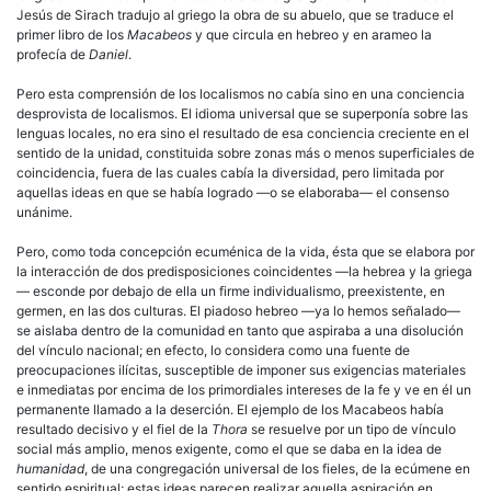
Jesús de Sirach tradujo al griego la obra de su abuelo, que se traduce el
primer libro de los
Macabeos
y que circula en hebreo y en arameo la
profecía de
Daniel
.
Pero esta comprensión de los localismos no cabía sino en una conciencia
desprovista de localismos. El idioma universal que se superponía sobre las
lenguas locales, no era sino el resultado de esa conciencia creciente en el
sentido de la unidad, constituida sobre zonas más o menos superficiales de
coincidencia, fuera de las cuales cabía la diversidad, pero limitada por
aquellas ideas en que se había logrado —o se elaboraba— el consenso
unánime.
Pero, como toda concepción ecuménica de la vida, ésta que se elabora por
la interacción de dos predisposiciones coincidentes —la hebrea y la griega
— esconde por debajo de ella un firme individualismo, preexistente, en
germen, en las dos culturas. El piadoso hebreo —ya lo hemos señalado—
se aislaba dentro de la comunidad en tanto que aspiraba a una disolución
del vínculo nacional; en efecto, lo considera como una fuente de
preocupaciones ilícitas, susceptible de imponer sus exigencias materiales
e inmediatas por encima de los primordiales intereses de la fe y ve en él un
permanente llamado a la deserción. El ejemplo de los Macabeos había
resultado decisivo y el fiel de la
Thora
se resuelve por un tipo de vínculo
social más amplio, menos exigente, como el que se daba en la idea de
humanidad
, de una congregación universal de los fieles, de la ecúmene en
sentido espiritual; estas ideas parecen realizar aquella aspiración en