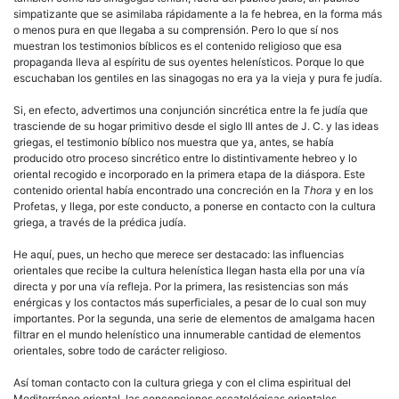
simpatizante que se asimilaba rápidamente a la fe hebrea, en la forma más
o menos pura en que llegaba a su comprensión. Pero lo que sí nos
muestran los testimonios bíblicos es el contenido religioso que esa
propaganda lleva al espíritu de sus oyentes helenísticos. Porque lo que
escuchaban los gentiles en las sinagogas no era ya la vieja y pura fe judía.
Si, en efecto, advertimos una conjunción sincrética entre la fe judía que
trasciende de su hogar primitivo desde el siglo III antes de J. C. y las ideas
griegas, el testimonio bíblico nos muestra que ya, antes, se había
producido otro proceso sincrético entre lo distintivamente hebreo y lo
oriental recogido e incorporado en la primera etapa de la diáspora. Este
contenido oriental había encontrado una concreción en la
Thora
y en los
Profetas, y llega, por este conducto, a ponerse en contacto con la cultura
griega, a través de la prédica judía.
He aquí, pues, un hecho que merece ser destacado: las influencias
orientales que recibe la cultura helenística llegan hasta ella por una vía
directa y por una vía refleja. Por la primera, las resistencias son más
enérgicas y los contactos más superficiales, a pesar de lo cual son muy
importantes. Por la segunda, una serie de elementos de amalgama hacen
filtrar en el mundo helenístico una innumerable cantidad de elementos
orientales, sobre todo de carácter religioso.
Así toman contacto con la cultura griega y con el clima espiritual del
Mediterráneo oriental, las concepciones escatológicas orientales,