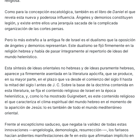
religiosa.
Como para la concepción escatológica, también es el libro de
Daniel
el que
revela esta nueva y poderosa influencia. Ángeles y demonios constituyen
legión, y existe entre ellos una jerarquía sacada de la complicada
organización de las cortes persas.
Pero lo más extraño a la antigua fe de Israel es el dualismo que la oposición
de ángeles y demonios representan. Este dualismo se fijó firmemente en la
religión hebrea y había de pasar íntegramente al repertorio de ideas del
mundo helenístico.
Esta síntesis de ideas orientales no hebreas y de ideas puramente hebreas,
aparece ya firmemente asentada en la literatura apócrifa, que se produce,
en su mayor parte, en el plazo que va desde el comienzo del siglo II hasta
la mitad del siglo I antes de J. C. Sobre la base de la doctrina contenida en
esta literatura, se fija el contenido religioso de Israel en la época
helenística, y, como lo ha mostrado Guignebert, es este contenido religioso
el que caracteriza el clima espiritual del mundo hebreo en el momento de
la aparición de Jesús: lo es también de todo el mundo mediterráneo
oriental.
Frente al escepticismo saduceo, que negaba la validez de todas estas
innovaciones —angelología, demonología, resurrección-—, los fariseos
hacían ardientes manifestaciones de fe en esto que afirmaban implícito en