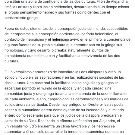
constituir una zona de confluencia de las dos culturas. Filón de Alejandría
limó las aristas y forzó las coincidencias, desarrollando a un tiempo mismo
el propio pensamiento hebreo y sus formas coincidentes con el
pensamiento griego.
Fuera de estos elementos de la concepción judía del mundo, susceptibles
de incorporarse a la concepción corriente del período helenístico, el
contacto del hebraísmo y el
helenismo
avivó en el primero la conciencia de
algunas facetas de su propia cultura que encontraban en la griega sus
homologas, y cuyo desarrollo creaba, naturalmente, puntos de
coincidencia que estimulaban y facilitaban la convivencia de las dos
culturas.
El universalismo caracterizó de inmediato las dos diásporas y creó un
sólido vínculo en las aspiraciones y en las realizaciones sociales de las
dos culturas. Una base real lo facilitaba: colonias judías y griegas se
esparcían por todo el mundo de la época, y en cada ciudad, una
comunidad judía y una griega traían a la conciencia de la raza el llamado
de cada ambiente lejano, cargado con las deformaciones y los matices de
su idiosincrasia particular. Desde muy antiguo, un Deutero-Isaías podía
sentir a la humanidad entera como oyente de su invocación y el mundo
entero como escenario para que los judíos de la diáspora predicaran el
llamado de su Dios. Realizada la efímera unificación por Alejandro, el
universalismo judío encuentra un clima favorable y los hebreos se
acomodan a él con solo desarrollar la tendencia ecuménica que estaba