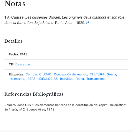
Notas
1 A. Causse,
Les dispersés d’Israel. Les origineis de la diaspora et son rôle
dans la formation du judaïsme
. París, Alean, 1929.
↩
Detalles
Fecha:
1943
TEI:
Descargar
Etiquetas:
Cambio
CIUDAD
Concepción del mundo
CULTURA
Grecia
Helenismo
IDEAS - IDEOLOGIAS
Individuo
Roma
Transaccional
Referencias Bibliográficas
Romero, José Luis. “Los elementos hebreos en la constitución del espíritu helenístico”.
En
Ínsula
, nº 2, Buenos Aires, 1943.