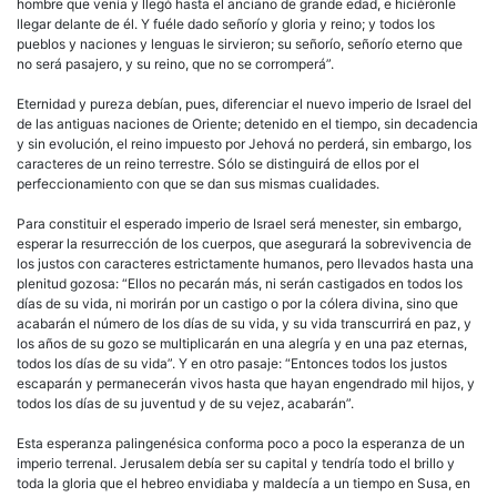
hombre que venía y llegó hasta el anciano de grande edad, e hiciéronle
llegar delante de él. Y fuéle dado señorío y gloria y reino; y todos los
pueblos y naciones y lenguas le sirvieron; su señorío, señorío eterno que
no será pasajero, y su reino, que no se corromperá”.
Eternidad y pureza debían, pues, diferenciar el nuevo imperio de Israel del
de las antiguas naciones de Oriente; detenido en el tiempo, sin decadencia
y sin evolución, el reino impuesto por Jehová no perderá, sin embargo, los
caracteres de un reino terrestre. Sólo se distinguirá de ellos por el
perfeccionamiento con que se dan sus mismas cualidades.
Para constituir el esperado imperio de Israel será menester, sin embargo,
esperar la resurrección de los cuerpos, que asegurará la sobrevivencia de
los justos con caracteres estrictamente humanos, pero llevados hasta una
plenitud gozosa: “Ellos no pecarán más, ni serán castigados en todos los
días de su vida, ni morirán por un castigo o por la cólera divina, sino que
acabarán el número de los días de su vida, y su vida transcurrirá en paz, y
los años de su gozo se multiplicarán en una alegría y en una paz eternas,
todos los días de su vida”. Y en otro pasaje: “Entonces todos los justos
escaparán y permanecerán vivos hasta que hayan engendrado mil hijos, y
todos los días de su juventud y de su vejez, acabarán”.
Esta esperanza palingenésica conforma poco a poco la esperanza de un
imperio terrenal. Jerusalem debía ser su capital y tendría todo el brillo y
toda la gloria que el hebreo envidiaba y maldecía a un tiempo en Susa, en