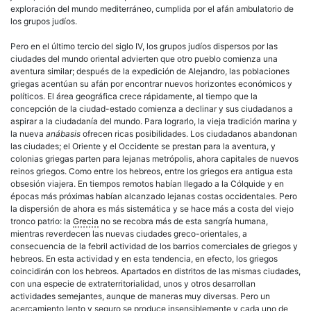
exploración del mundo mediterráneo, cumplida por el afán ambulatorio de
los grupos judíos.
Pero en el último tercio del siglo IV, los grupos judíos dispersos por las
ciudades del mundo oriental advierten que otro pueblo comienza una
aventura similar; después de la expedición de Alejandro, las poblaciones
griegas acentúan su afán por encontrar nuevos horizontes económicos y
políticos. El área geográfica crece rápidamente, al tiempo que la
concepción de la ciudad-estado comienza a declinar y sus ciudadanos a
aspirar a la ciudadanía del mundo. Para lograrlo, la vieja tradición marina y
la nueva
anábasis
ofrecen ricas posibilidades. Los ciudadanos abandonan
las ciudades; el Oriente y el Occidente se prestan para la aventura, y
colonias griegas parten para lejanas metrópolis, ahora capitales de nuevos
reinos griegos. Como entre los hebreos, entre los griegos era antigua esta
obsesión viajera. En tiempos remotos habían llegado a la Cólquide y en
épocas más próximas habían alcanzado lejanas costas occidentales. Pero
la dispersión de ahora es más sistemática y se hace más a costa del viejo
tronco patrio: la
Grecia
no se recobra más de esta sangría humana,
mientras reverdecen las nuevas ciudades greco-orientales, a
consecuencia de la febril actividad de los barrios comerciales de griegos y
hebreos. En esta actividad y en esta tendencia, en efecto, los griegos
coincidirán con los hebreos. Apartados en distritos de las mismas ciudades,
con una especie de extraterritorialidad, unos y otros desarrollan
actividades semejantes, aunque de maneras muy diversas. Pero un
acercamiento lento y seguro se produce insensiblemente y cada uno de