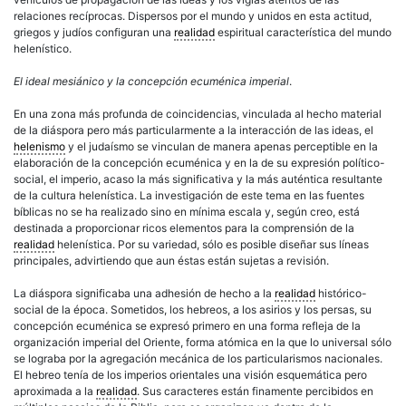
relaciones recíprocas. Dispersos por el mundo y unidos en esta actitud,
griegos y judíos configuran una
realidad
espiritual característica del mundo
helenístico.
El ideal mesiánico y la concepción ecuménica imperial
.
En una zona más profunda de coincidencias, vinculada al hecho material
de la diáspora pero más particularmente a la interacción de las ideas, el
helenismo
y el judaísmo se vinculan de manera apenas perceptible en la
elaboración de la concepción ecuménica y en la de su expresión político-
social, el imperio, acaso la más significativa y la más auténtica resultante
de la cultura helenística. La investigación de este tema en las fuentes
bíblicas no se ha realizado sino en mínima escala y, según creo, está
destinada a proporcionar ricos elementos para la comprensión de la
realidad
helenística. Por su variedad, sólo es posible diseñar sus líneas
principales, advirtiendo que aun éstas están sujetas a revisión.
La diáspora significaba una adhesión de hecho a la
realidad
histórico-
social de la época. Sometidos, los hebreos, a los asirios y los persas, su
concepción ecuménica se expresó primero en una forma refleja de la
organización imperial del Oriente, forma atómica en la que lo universal sólo
se lograba por la agregación mecánica de los particularismos nacionales.
El hebreo tenía de los imperios orientales una visión esquemática pero
aproximada a la
realidad
. Sus caracteres están finamente percibidos en