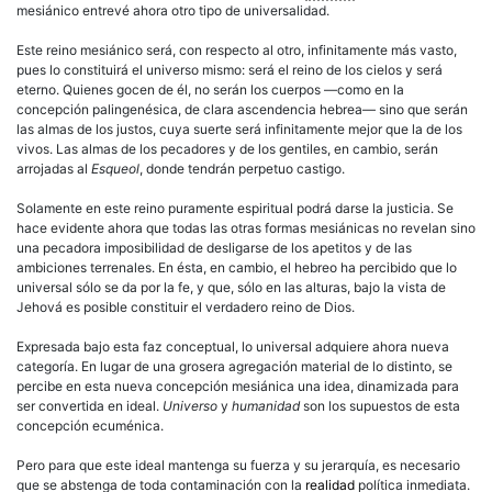
mesiánico entrevé ahora otro tipo de universalidad.
Este reino mesiánico será, con respecto al otro, infinitamente más vasto,
pues lo constituirá el universo mismo: será el reino de los cielos y será
eterno. Quienes gocen de él, no serán los cuerpos —como en la
concepción palingenésica, de clara ascendencia hebrea— sino que serán
las almas de los justos, cuya suerte será infinitamente mejor que la de los
vivos. Las almas de los pecadores y de los gentiles, en cambio, serán
arrojadas al
Esqueol
, donde tendrán perpetuo castigo.
Solamente en este reino puramente espiritual podrá darse la justicia. Se
hace evidente ahora que todas las otras formas mesiánicas no revelan sino
una pecadora imposibilidad de desligarse de los apetitos y de las
ambiciones terrenales. En ésta, en cambio, el hebreo ha percibido que lo
universal sólo se da por la fe, y que, sólo en las alturas, bajo la vista de
Jehová es posible constituir el verdadero reino de Dios.
Expresada bajo esta faz conceptual, lo universal adquiere ahora nueva
categoría. En lugar de una grosera agregación material de lo distinto, se
percibe en esta nueva concepción mesiánica una idea, dinamizada para
ser convertida en ideal.
Universo
y
humanidad
son los supuestos de esta
concepción ecuménica.
Pero para que este ideal mantenga su fuerza y su jerarquía, es necesario
que se abstenga de toda contaminación con la
realidad
política inmediata.