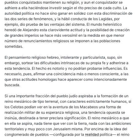
pueblos conquistados mantienen su religión, y aun el conquistador se
adhiere a ella haciéndose investir según el rito preciso de cada culto. La
autoridad política no hace sino ganar en solidez con esta discriminación de
las dos series de fenómenos, y la hábil conducta de los Lagidas, por
ejemplo, dio prueba de las ventajas del sistema. El mundo helenístico
heredó de Alejandro esta clarovidente actitud y la posibilidad de creación
de grandes imperios se hace más verosímil en la medida en que menor
número de renunciamientos religiosos se imponen a las poblaciones
sometidas.
El pensamiento religioso hebreo, intolerante y particularista, supo, sin
embargo, sortear las dificultades intrínsecas de su propia fe y adherirse a
esta tendencia. El hecho es notorio y no podrían probarse influencias. Es
necesario, pues, afirmar una coincidencia más o menos consciente, a las
que otras actitudes homologas hace aparecer como intencionadamente
buscada.
Si una importante fracción del pueblo judío aspiraba a la formación de un
reino mesiánico de tipo terrenal, con caracteres estrictamente humanos, si
los Celotas podían ver en la aventura de los Macabeos una forma de
realización militar de su esperanza religiosa, una tendencia opuesta se
insinúa, destinada a tener preclara significación. El reino mesiánico a que
en ella se aspira, nada tiene que ver con la tierra, nada con las ambiciones
territoriales y muy poco con Jerusalem misma. Por encima de la idea del
conglomerado de pueblos —configurada por la
realidad
política— el reino