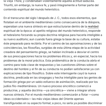
la vieja
Thora
, y condenaban violentamente aquella actitud saducea.
Triunfó, sin embargo, la nueva fe, y pasó íntegramente a formar parte del
contenido espiritual del mundo helenístico.
En el transcurso del siglo I después de J. C., todos esos elementos, que
flotaban en el ambiente mediterráneo como consecuencia de la diáspora,
esperaban una nueva síntesis en que estructurarse dentro de la
realidad
espiritual de la época: al apetito religioso del mundo helenístico, responde
el hebraísmo forzando su propia doctrina religiosa para hacerla inteligible a
su nuevo auditorio; aun cuando fuera griega la base de su cultura, estaba
éste preparado para recibirla. Por el camino de las aproximaciones y de las
coincidencias, las filosofías, surgidas de esta última etapa de la actividad
creadora del pensamiento griego, se habían inclinado a desviar el centro
de sus preocupaciones hacia los problemas éticos y, en especial, hacia los
problemas de la moral práctica. Esta problemática de la conducta abría el
camino para toda clase de respuestas y las cuestiones últimas sobre el
destino del hombre y el fin de su conducta no podían satisfacerse ya con
explicaciones de tipo filosófico. Sobre este interrogante cayó la nueva
doctrina, predicada en las sinagogas y hecha inteligible para las gentes de
formación griega por un sabio esfuerzo de asimilación, realizado por los
judíos filo-mediterráneos. Un nuevo proceso sincrético comenzó a
producirse, y aquella doctrina —ya sincrética— viene a integrar ahora
nuevas síntesis. Por el mundo mediterráneo comenzarán a flotar —como
ideas occidentales— las más viejas ideas del Oriente apenas
transfiguradas en su aspecto formal; a poco, no sería ya posible discriminar