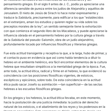
pensamiento griegos. En el siglo II antes de J. C., podía ya apreciarse una
diferencia sensible de pureza entre los judíos de Alejandría y aquéllos de
Jerusalem. El nieto de Jesús de Sirach lo hace notar expresamente y
traduce la
Sabiduría
, precisamente, para edificar a los que “establecidos
en el extranjero, aman los estudios y quieren reglar su vida sobre los
preceptos morales de la ley”; un sentido semejante tiene la exhortación
con que comienza el segundo libro de los
Macabeos
, y puede apreciarse la
influencia obrada en el pensamiento hebreo por la cultura griega a través
de la
Sabiduría
del pseudo-Salomón, obra de un judío alejandrino,
profundamente tocado por influencias filosóficas y literarias griegas.
Fue esta actitud transigente y receptiva la que, a la larga, hubo de primar, y
el contacto puso en evidencia que así como había tendencia a diluir lo
hebreo en el ambiente helénico, era fácil encontrar elementos de la cultura
hebrea que resultaban simpáticos a la mentalidad griega de la época. Fue,
ante todo, la actitud ética, radical y firme en el hebreo, la que evidenció su
coincidencia con las posiciones filosóficas vigentes, de estoicos,
escépticos y epicúreos, sobre todo. De esta coincidencia en la actitud
ética pudo sacar Josefo su asimilación —tan superficial— de las sectas
hebreas a las escuelas filosóficas griegas.
En los griegos y los hebreos, la actitud ética llevaba, en este momento,
hacia la postulación de una justicia inmediata: la justicia del derecho
natural de los estoicos, o el abatimiento de los reyes y los poderosos en la