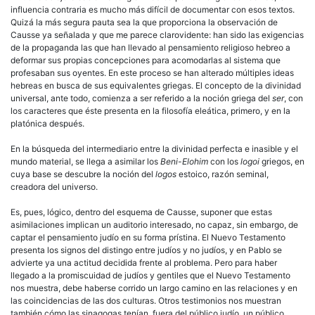
influencia contraria es mucho más difícil de documentar con esos textos.
Quizá la más segura pauta sea la que proporciona la observación de
Causse ya señalada y que me parece clarovidente: han sido las exigencias
de la propaganda las que han llevado al pensamiento religioso hebreo a
deformar sus propias concepciones para acomodarlas al sistema que
profesaban sus oyentes. En este proceso se han alterado múltiples ideas
hebreas en busca de sus equivalentes griegas. El concepto de la divinidad
universal, ante todo, comienza a ser referido a la noción griega del
ser
, con
los caracteres que éste presenta en la filosofía eleática, primero, y en la
platónica después.
En la búsqueda del intermediario entre la divinidad perfecta e inasible y el
mundo material, se llega a asimilar los
Beni-Elohim
con los
logoi
griegos, en
cuya base se descubre la noción del
logos
estoico, razón seminal,
creadora del universo.
Es, pues, lógico, dentro del esquema de Causse, suponer que estas
asimilaciones implican un auditorio interesado, no capaz, sin embargo, de
captar el pensamiento judío en su forma prístina. El Nuevo Testamento
presenta los signos del distingo entre judíos y no judíos, y en Pablo se
advierte ya una actitud decidida frente al problema. Pero para haber
llegado a la promiscuidad de judíos y gentiles que el Nuevo Testamento
nos muestra, debe haberse corrido un largo camino en las relaciones y en
las coincidencias de las dos culturas. Otros testimonios nos muestran
también cómo las sinagogas tenían, fuera del público judío, un público