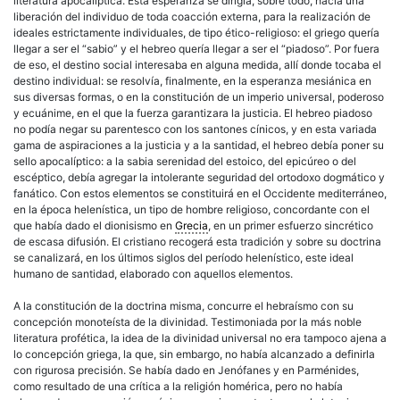
literatura apocalíptica. Esta esperanza se dirigía, sobre todo, hacia una
liberación del individuo de toda coacción externa, para la realización de
ideales estrictamente individuales, de tipo ético-religioso: el griego quería
llegar a ser el “sabio” y el hebreo quería llegar a ser el “piadoso”. Por fuera
de eso, el destino social interesaba en alguna medida, allí donde tocaba el
destino individual: se resolvía, finalmente, en la esperanza mesiánica en
sus diversas formas, o en la constitución de un imperio universal, poderoso
y ecuánime, en el que la fuerza garantizara la justicia. El hebreo piadoso
no podía negar su parentesco con los santones cínicos, y en esta variada
gama de aspiraciones a la justicia y a la santidad, el hebreo debía poner su
sello apocalíptico: a la sabia serenidad del estoico, del epicúreo o del
escéptico, debía agregar la intolerante seguridad del ortodoxo dogmático y
fanático. Con estos elementos se constituirá en el Occidente mediterráneo,
en la época helenística, un tipo de hombre religioso, concordante con el
que había dado el dionisismo en
Grecia
, en un primer esfuerzo sincrético
de escasa difusión. El cristiano recogerá esta tradición y sobre su doctrina
se canalizará, en los últimos siglos del período helenístico, este ideal
humano de santidad, elaborado con aquellos elementos.
A la constitución de la doctrina misma, concurre el hebraísmo con su
concepción monoteísta de la divinidad. Testimoniada por la más noble
literatura profética, la idea de la divinidad universal no era tampoco ajena a
lo concepción griega, la que, sin embargo, no había alcanzado a definirla
con rigurosa precisión. Se había dado en Jenófanes y en Parménides,
como resultado de una crítica a la religión homérica, pero no había