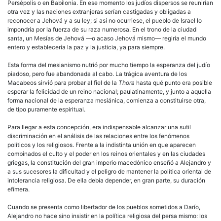
Persépolis o en Babilonia. En ese momento los judíos dispersos se reunirían
otra vez y las naciones extranjeras serían castigadas y obligadas a
reconocer a Jehová y a su ley; si así no ocurriese, el pueblo de Israel lo
impondría por la fuerza de su raza numerosa. En el trono de la ciudad
santa, un Mesías de Jehová —o acaso Jehová mismo— regiría el mundo
entero y establecería la paz y la justicia, ya para siempre.
Esta forma del mesianismo nutrió por mucho tiempo la esperanza del judío
piadoso, pero fue abandonada al cabo. La trágica aventura de los
Macabeos sirvió para probar al fiel de la
Thora
hasta qué punto era posible
esperar la felicidad de un reino nacional; paulatinamente, y junto a aquella
forma nacional de la esperanza mesiánica, comienza a constituirse otra,
de tipo puramente espiritual.
Para llegar a esta concepción, era indispensable alcanzar una sutil
discriminación en el análisis de las relaciones entre los fenómenos
políticos y los religiosos. Frente a la indistinta unión en que aparecen
combinados el culto y el poder en los reinos orientales y en las ciudades
griegas, la constitución del gran imperio macedónico enseñó a Alejandro y
a sus sucesores la dificultad y el peligro de mantener la política oriental de
intolerancia religiosa. De ella debía depender, en gran parte, su duración
efímera.
Cuando se presenta como libertador de los pueblos sometidos a Darío,
Alejandro no hace sino insistir en la política religiosa del persa mismo: los