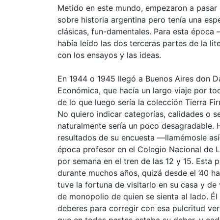
Metido en este mundo, empezaron a pasar e
sobre historia argentina pero tenía una esp
clásicas, fun-damentales. Para esta époc
había leído las dos terceras partes de la li
con los ensayos y las ideas.
En 1944 o 1945 llegó a Buenos Aires don Da
Económica, que hacía un largo viaje por toda
de lo que luego sería la colección Tierra F
No quiero indicar categorías, calidades o s
naturalmente sería un poco desagradable. H
resultados de su encuesta —llamémosle as
época profesor en el Colegio Nacional de L
por semana en el tren de las 12 y 15. Esta 
durante muchos años, quizá desde el ’40 h
tuve la fortuna de visitarlo en su casa y de
de monopolio de quien se sienta al lado. Él
deberes para corregir con esa pulcritud 
que en todas partes estaba su deber, y cad