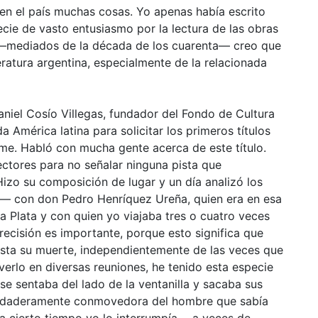
n el país muchas cosas. Yo apenas había escrito
ecie de vasto entusiasmo por la lectura de las obras
a —mediados de la década de los cuarenta— creo que
teratura argentina, especialmente de la relacionada
niel Cosío Villegas, fundador del Fondo de Cultura
 América latina para solicitar los primeros títulos
irme. Habló con mucha gente acerca de este título.
ectores para no señalar ninguna pista que
izo su composición de lugar y un día analizó los
í— con don Pedro Henríquez Ureña, quien era en esa
a Plata y con quien yo viajaba tres o cuatro veces
precisión es importante, porque esto significa que
asta su muerte, independientemente de las veces que
 verlo en diversas reuniones, he tenido esta especie
 se sentaba del lado de la ventanilla y sacaba sus
verdaderamente conmovedora del hombre que sabía
a cierto tiempo yo lo interrumpía —a veces de