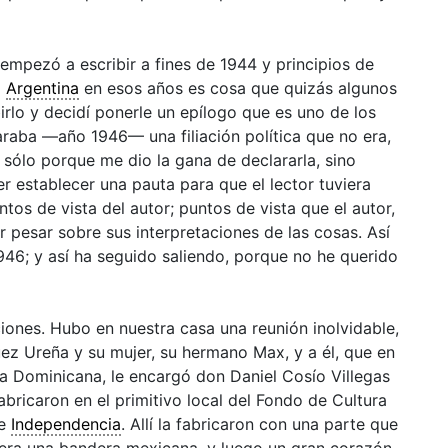
empezó a escribir a fines de 1944 y principios de
a
Argentina
en esos años es cosa que quizás algunos
irlo y decidí ponerle un epílogo que es uno de los
araba —año 1946— una filiación política que no era,
o sólo porque me dio la gana de declararla, sino
 establecer una pauta para que el lector tuviera
tos de vista del autor; puntos de vista que el autor,
 pesar sobre sus interpretaciones de las cosas. Así
 1946; y así ha seguido saliendo, porque no he querido
iones. Hubo en nuestra casa una reunión inolvidable,
ez Ureña y su mujer, su hermano Max, y a él, que en
 Dominicana, le encargó don Daniel Cosío Villegas
ricaron en el primitivo local del Fondo de Cultura
 e
Independencia
. Allí la fabricaron con una parte que
 era una bandera mexicana, y luego un gran corazón