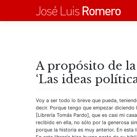
Saltar
al
contenido
A propósito de la
‘Las ideas polític
Voy a ser todo lo breve que pueda, tenien
decir. Porque tengo que empezar diciendo lo
[Librería Tomás Pardo], que es casi mi cas
recibido en ella, no sólo por la generosa s
porque la historia es muy anterior. En esta 
En esta librería hizo buena parte de su bibl