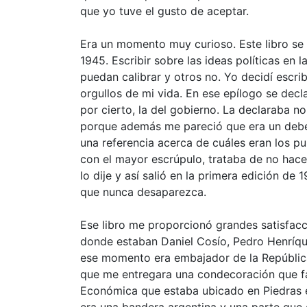
que yo tuve el gusto de aceptar.
Era un momento muy curioso. Este libro se 
1945. Escribir sobre las ideas políticas en l
puedan calibrar y otros no. Yo decidí escrib
orgullos de mi vida. En ese epílogo se decl
por cierto, la del gobierno. La declaraba n
porque además me pareció que era un deber
una referencia acerca de cuáles eran los pun
con el mayor escrúpulo, trataba de no hacer
lo dije y así salió en la primera edición de
que nunca desaparezca.
Ese libro me proporcionó grandes satisfacc
donde estaban Daniel Cosío, Pedro Henríqu
ese momento era embajador de la República
que me entregara una condecoración que fab
Económica que estaba ubicado en Piedras
era una bandera argentina y una parte que