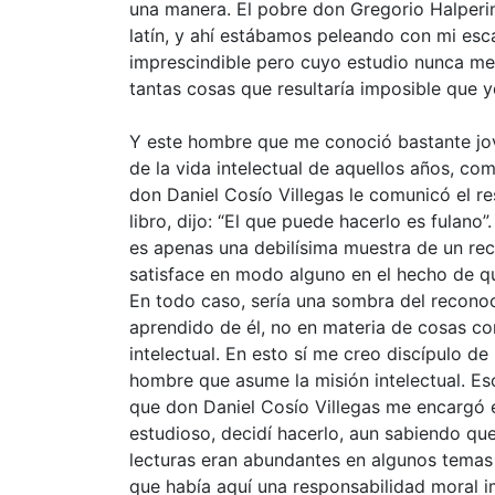
una manera. El pobre don Gregorio Halperin
latín, y ahí estábamos peleando con mi esc
imprescindible pero cuyo estudio nunca m
tantas cosas que resultaría imposible que yo
Y este hombre que me conoció bastante jo
de la vida intelectual de aquellos años, c
don Daniel Cosío Villegas le comunicó el r
libro, dijo: “El que puede hacerlo es fulano”
es apenas una debilísima muestra de un re
satisface en modo alguno en el hecho de qu
En todo caso, sería una sombra del recono
aprendido de él, no en materia de cosas con
intelectual. En esto sí me creo discípulo d
hombre que asume la misión intelectual. Es
que don Daniel Cosío Villegas me encargó es
estudioso, decidí hacerlo, aun sabiendo que
lecturas eran abundantes en algunos temas
que había aquí una responsabilidad moral 