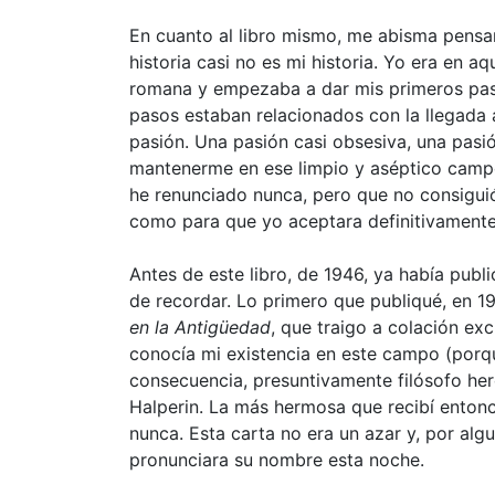
En cuanto al libro mismo, me abisma pensar
historia casi no es mi historia. Yo era en aq
romana y empezaba a dar mis primeros paso
pasos estaban relacionados con la llegada 
pasión. Una pasión casi obsesiva, una pasió
mantenerme en ese limpio y aséptico campo
he renunciado nunca, pero que no consiguió
como para que yo aceptara definitivamente 
Antes de este libro, de 1946, ya había pub
de recordar. Lo primero que publiqué, en 1
en la Antigüedad
, que traigo a colación ex
conocía mi existencia en este campo (porqu
consecuencia, presuntivamente filósofo her
Halperin. La más hermosa que recibí enton
nunca. Esta carta no era un azar y, por alg
pronunciara su nombre esta noche.