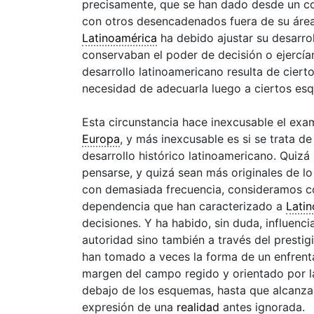
precisamente, que se han dado desde un c
con otros desencadenados fuera de su área
Latinoamérica
ha debido ajustar su desarrol
conservaban el poder de decisión o ejercían
desarrollo latinoamericano resulta de ciert
necesidad de adecuarla luego a ciertos esq
Esta circunstancia hace inexcusable el exa
Europa
, y más inexcusable es si se trata d
desarrollo histórico latinoamericano. Quizá
pensarse, y quizá sean más originales de l
con demasiada frecuencia, consideramos co
dependencia que han caracterizado a
Lati
decisiones. Y ha habido, sin duda, influenci
autoridad sino también a través del presti
han tomado a veces la forma de un enfrenta
margen del campo regido y orientado por la
debajo de los esquemas, hasta que alcanz
expresión de una
realidad
antes ignorada.