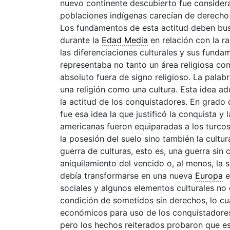
nuevo continente descubierto fue considerad
poblaciones indígenas carecían de derecho a
Los fundamentos de esta actitud deben bus
durante la
Edad Media
en relación con la ra
las diferenciaciones culturales y sus fund
representaba no tanto un área religiosa c
absoluto fuera de signo religioso. La palab
una religión como una
cultura
. Esta idea a
la actitud de los conquistadores. En grado d
fue esa idea la que justificó la conquista y
americanas fueron equiparadas a los turc
la posesión del suelo sino también la
cultur
guerra de culturas, esto es, una guerra sin c
aniquilamiento del vencido o, al menos, la 
debía transformarse en una nueva
Europa
e
sociales y algunos elementos culturales no 
condición de sometidos sin derechos, lo cu
económicos para uso de los conquistadores.
pero los hechos reiterados probaron que esa 