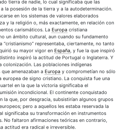
o tierra de nadie, lo cual significaba que las
 la posesión de la tierra y a la autodeterminación.
carse en los sistemas de valores elaborados
za y la religión o, más exactamente, en relación con
amentos carismáticos. La
Europa
cristiana
omo un ámbito
cultural
, aun cuando su fundamento
ra “cristianismo” representaba, ciertamente, no tanto
dquirió su mayor vigor en
España
, y fue la que inspiró
istinto inspiró la actitud de Portugal o Inglaterra. Y
 la colonización. Las poblaciones indígenas
os que amenazaban a
Europa
y comprometían no sólo
a
europea de signo cristiano. La conquista fue una
uartel en la que la victoria significaba el
sumisión incondicional. El continente conquistado
n la que, por desgracia, subsistirían algunos grupos
europeos; pero a aquellos les estaba reservada la
al significaba su transformación en instrumentos
 No faltaron afirmaciones teóricas en contrario,
actitud era radical e irreversible.