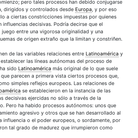
omienzo; pero tales procesos han debido conjugarse
, dirigidos y controlados desde
Europa
, y por eso
lo a ciertas constricciones impuestas por quienes
 influencias decisivas. Podría decirse que el
o juego entre una vigorosa originalidad y una
uemas de origen extraño que la limitan y constriñen.
men de las variables relaciones entre
Latinoamérica
y
e establecer las líneas autónomas del proceso de
 ha sido
Latinoamérica
más original de lo que suele
o que parecen a primera vista ciertos procesos que,
mo simples reflejos europeos. Las relaciones de
noamérica
se establecieron en la instancia de las
as decisivas ejercidas no sólo a través de la
gio. Pero ha habido procesos autónomos: unos que
miento agresivo y otros que se han desarrollado al
 influencia o el poder europeos, o sordamente, por
aron tal grado de madurez que irrumpieron como