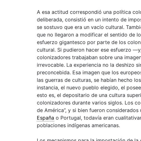
A esa actitud correspondió una política co
deliberada, consistió en un intento de impo
se sostuvo que era un vacío
cultural
. Tambi
que no llegaron a modificar el sentido de 
esfuerzo gigantesco por parte de los colon
cultural
. Si pudieron hacer ese esfuerzo —y
colonizadores trabajaban sobre una image
irrevocable. La
experiencia
no la deshizo si
preconcebida. Esa imagen que los europeos
las guerras de culturas, se habían hecho l
instancia, el nuevo pueblo elegido, el posee
esto es, el depositario de una
cultura
superi
colonizadores durante varios siglos. Los c
de América”, y si bien fueron considerados
España
o Portugal, todavía eran cualitativ
poblaciones indígenas americanas.
Los mecanismos para la impostación de la