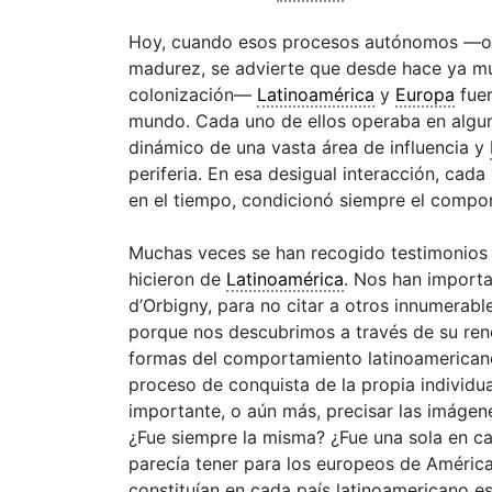
Hoy, cuando esos procesos autónomos —or
madurez, se advierte que desde hace ya mu
colonización—
Latinoamérica
y
Europa
fuer
mundo. Cada uno de ellos operaba en algun
dinámico de una vasta área de influencia y
periferia. En esa desigual interacción, cad
en el tiempo, condicionó siempre el compo
Muchas veces se han recogido testimonios 
hicieron de
Latinoamérica
. Nos han importa
d’Orbigny, para no citar a otros innumerab
porque nos descubrimos a través de su re
formas del comportamiento latinoamericano,
proceso de conquista de la propia individu
importante, o aún más, precisar las imáge
¿Fue siempre la misma? ¿Fue una sola en 
parecía tener para los europeos de América
constituían en cada país latinoamericano 