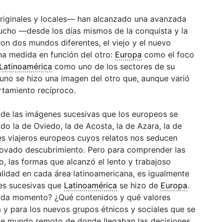
iginales y locales— han alcanzado una avanzada
cho —desde los días mismos de la conquista y la
on dos mundos diferentes, el viejo y el nuevo
a medida en función del otro:
Europa
como el foco
Latinoamérica
como uno de los sectores de su
a uno se hizo una imagen del otro que, aunque varió
rtamiento recíproco.
de las imágenes sucesivas que los europeos se
do la de Oviedo, la de Acosta, la de Azara, la de
les viajeros europeos cuyos relatos nos seducen
novado descubrimiento. Pero para comprender las
 las formas que alcanzó el lento y trabajoso
alidad en cada área latinoamericana, es igualmente
nes sucesivas que
Latinoamérica
se hizo de
Europa
.
cada momento? ¿Qué contenidos y qué valores
 y para los nuevos grupos étnicos y sociales que se
ese mundo remoto de donde llegaban las decisiones,