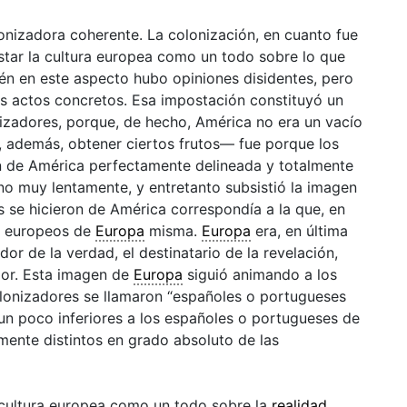
lonizadora coherente. La colonización, en cuanto fue
star la
cultura
europea como un todo sobre lo que
én en este aspecto hubo opiniones disidentes, pero
los actos concretos. Esa impostación constituyó un
izadores, porque, de hecho, América no era un vacío
, además, obtener ciertos frutos— fue porque los
n de América perfectamente delineada y totalmente
no muy lentamente, y entretanto subsistió la imagen
 se hicieron de América correspondía a la que, en
os europeos de
Europa
misma.
Europa
era, en última
dor de la verdad, el destinatario de la revelación,
or. Esta imagen de
Europa
siguió animando a los
olonizadores se llamaron “españoles o portugueses
 un poco inferiores a los españoles o portugueses de
amente distintos en grado absoluto de las
cultura
europea como un todo sobre la
realidad