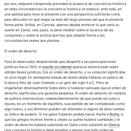
por eso, adquiere inesperada gravedad la ausencia de conciencia histórica
en tales circunstancias: la conciencia histórica se traduce, ante todo, en
una aptitud para mirar el presente con una perspectiva suficiente como
para descubrir en qué etapa se está del largo proceso del que el presente
forma parte. Aníbal, en Cannae, apenas dejaba entrever lo que sería su
suerte en Zama; vale, pues, la pena meditar sobre el alcance de las
conquistas y sobre la actitud que hay que adoptar frente a las
circunstancias reales que plantea.
El orden de derecho
Para el observador desprevenido que despertó a las preocupaciones
políticas hacia 1925, el
mundo occidental
aparecía estructurado sobre
sólidas bases jurídicas. Era un
orden de derecho
, y su violación significaba
un acto ilegal. En semejante estado de ánimo debía hallarse un polaco de
la época feliz de Juan Sobieski o un galo del siglo II a.C. Pero se
engañarían dolorosamente todos ellos si hubieran pensado que el
orden de
derecho
significaba una garantía perpetua. El
orden de derecho
en materia
de política internacional, independientemente de que puede ser justo o
injusto, es un momento de equilibrio, susceptible de ser considerado como
algo nuevo, y sus términos pueden ser alterados si alguno de ellos cambia
su índice de poderío. Si los galos hubieran podido hacer, frente a
Roma
, lo
que los griegos hicieron frente a Jerjes su suerte hubiera cambiado y el
orden de derecho
hubiera subsistido en Galia como subsistió en
Grecia
.
Una conciencia histórica debe enseñar a pensar que todo
orden de