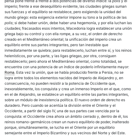
persa pone frente a frente a dos potencias de diverso índice: la
polis
y el
imperio; frente a ese desequilibrio evidente, las ciudades griegas suman
sus fuerzas y el equilibrio se restablece, pero exigiendo la unidad del
mundo griego: esta exigencia exterior impone su tono a la política de las
polis
; si debe haber unión, debe haber una hegemonía, y por ella luchan las
ciudades; fracasados esos intentos, Macedonia logra establecer una unión
griega bajo su control y con ella rompe, a su vez, el
orden de derecho
creado en el Mediterráneo oriental; la unificación del imperio crea un
equilibrio entre sus partes integrantes, pero tan inestable que
inmediatamente se quiebra; para restablecerlo, luchan entre sí, y los reinos
helenísticos, por una parte, y las ligas griegas, por otra, consiguen
restablecerlo; pero ahora el Mediterráneo oriental, como totalidad, se
encuentra con una potencia de un índice de poderío infinitamente mayor:
Roma
. Esta vez la unión, que se había producido frente a Persia, no se
logra entre todos los elementos nacidos del Imperio de Alejandro y, en
consecuencia, no pueden resistir a la potencia de Occidente que,
inexorablemente, los conquista y crea un inmenso Imperio en el que, como
en el de Alejandro, se establece un equilibrio entre las partes integrantes,
sobre un módulo de inexistencia política. El nuevo
orden de derecho
es
duradero. Pero cuando se acentúa la división entre el Oriente y el
Occidente, a partir del siglo IV, una de sus partes cae vencida por la
conquista: el Occidente crea ahora un ámbito cerrado y, dentro de él, los
reinos romano-germánicos crean un nuevo equilibrio de poder, inalterado
porque, simultáneamente, se lucha en el Oriente por un equilibrio
semejante entre el Imperio Bizantino y sus vecinos del Norte y del Este.