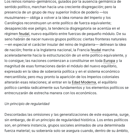
Los reinos romano-germánicos, guiados por la ausencia germánica de
sentido político, marchan hacia una creciente disgregación; pero la
presencia de un grupo de muy superior índice de poderío —los
musulmanes— obliga a volver a la idea romana del Imperio y los
Carolingios reconstruyen un ente político de fuerza equivalente;
desaparecido ese peligro, la tendencia disgregatoria se acentúa en el
régimen
feudal
, nuevo equilibrio entre fuerzas de pequeño módulo. De su
seno habrán de nacer nuevos grupos políticos: ciertas fronteras naturales
—en especial el carácter insular del reino de Inglaterra— delinean la idea
de nación; frente a la Inglaterra nacional, la Francia
feudal
marcha
aceleradamente hacia la estructuración de un ente político equivalente, y
lo consigue; las naciones comienzan a constituirse en toda
Europa
y la
magnitud de esas formaciones darán el módulo del nuevo equilibrio,
expresado en la idea de soberanía política y en el sistema económico
mercantilista; pero muy pronto la aparición de los Imperios coloniales
alterarán esas relaciones; al entrar en la
Edad Moderna
, el equilibrio
político cambia radicalmente sus fundamentos y los elementos políticos se
entrecruzarán de estrecha manera con los económicos.
Un principio de regularidad
Descontadas las omisiones y las generalizaciones de este esquema, surge,
sin embargo, de él un principio de regularidad histórica. Los entes políticos
son, en primera instancia, grupos sociales animados de una determinada
fuerza material; su soberanía solo se asegura cuando, dentro de su ámbito,