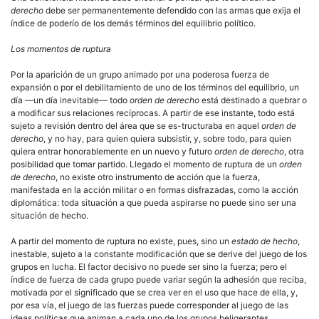
derecho
debe ser permanentemente defendido con las armas que exija el
índice de poderío de los demás términos del equilibrio político.
Los momentos de ruptura
Por la aparición de un grupo animado por una poderosa fuerza de
expansión o por el debilitamiento de uno de los términos del equilibrio, un
día —un día inevitable— todo
orden de derecho
está destinado a quebrar o
a modificar sus relaciones recíprocas. A partir de ese instante, todo está
sujeto a revisión dentro del área que se es-tructuraba en aquel
orden de
derecho
, y no hay, para quien quiera subsistir, y, sobre todo, para quien
quiera entrar honorablemente en un nuevo y futuro
orden de derecho
, otra
posibilidad que tomar partido. Llegado el momento de ruptura de un
orden
de derecho
, no existe otro instrumento de acción que la fuerza,
manifestada en la acción militar o en formas disfrazadas, como la acción
diplomática: toda situación a que pueda aspirarse no puede sino ser una
situación de hecho.
A partir del momento de ruptura no existe, pues, sino un
estado de hecho
,
inestable, sujeto a la constante modificación que se derive del juego de los
grupos en lucha. El factor decisivo no puede ser sino la fuerza; pero el
índice de fuerza de cada grupo puede variar según la adhesión que reciba,
motivada por el significado que se crea ver en el uso que hace de ella, y,
por esa vía, el juego de las fuerzas puede corresponder al juego de las
ideas políticas que animan a cada uno de los grupos beligerantes.