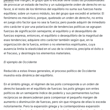
pasado
ese margen, el grupo que lo excede tiene todas las probabilidades
de provocar un estado de hecho y un subsiguiente
orden de derecho
en su
favor, si el resto de los términos del equilibrio no suma sus fuerzas hasta
equilibrar, sobre un nuevo módulo, las del grupo que excedió el anterior. El
fenómeno es mecánico, porque, quebrado un
orden de derecho
, no entra
en juego otro factor que no sea la fuerza; pero puede adquirir de inmediato
otro carácter si por una polarización de tendencias políticas se agrupan
fuerzas de significación semejante; el equilibrio y el desequilibrio de
fuerzas expresa, entonces, el equilibrio o desequilibrio de la magnitud de
esas tendencias; adquiere otro carácter también según que, en la
organización de la fuerza, entren o no elementos espirituales, cuya
ausencia limita la elasticidad en el uso de la violencia, precipita el éxito o
el fracaso, y desintegra los elementos materiales.
El ejemplo de Occidente
Reducido a estas líneas generales, el proceso político de Occidente
muestra esta dinámica del equilibrio.
En el ámbito griego, el régimen de las
polis
corresponde a un
orden de
derecho
basado en el equilibrio de fuerzas: las
polis
griegas son entes
políticos de un semejante índice de poderío y sus permanentes luchas
recíprocas se desencadenan para compensar el pequeño margen de
aumento o disminución de fuerzas, pero sin que ninguna de ellas lo exceda
notoriamente. Pero la expansión griega y la contemporánea expansión