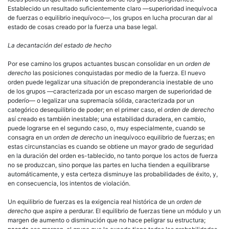
Establecido un resultado suficientemente claro —superioridad inequívoca
de fuerzas o equilibrio inequívoco—, los grupos en lucha procuran dar al
estado de cosas creado por la fuerza una base legal.
La decantación del estado de hecho
Por ese camino los grupos actuantes buscan consolidar en un
orden de
derecho
las posiciones conquistadas por medio de la fuerza. El nuevo
orden puede legalizar una situación de preponderancia inestable de uno
de los grupos —caracterizada por un escaso margen de superioridad de
poderío— o legalizar una supremacía sólida, caracterizada por un
categórico desequilibrio de poder; en el primer caso, el
orden de derecho
así creado es también inestable; una estabilidad duradera, en cambio,
puede lograrse en el segundo caso, o, muy especialmente, cuando se
consagra en un
orden de derecho
un inequívoco equilibrio de fuerzas; en
estas circunstancias es cuando se obtiene un mayor grado de seguridad
en la duración del orden es-tablecido, no tanto porque los actos de fuerza
no se produzcan, sino porque las partes en lucha tienden a equilibrarse
automáticamente, y esta certeza disminuye las probabilidades de éxito, y,
en consecuencia, los intentos de violación.
Un equilibrio de fuerzas es la exigencia real histórica de un
orden de
derecho
que aspire a perdurar. El equilibrio de fuerzas tiene un módulo y un
margen de aumento o disminución que no hace peligrar su estructura;