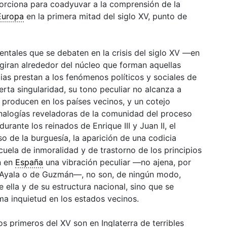
orciona para coadyuvar a la comprensión de la
Europa
en la primera mitad del siglo XV, punto de
tales que se debaten en la crisis del siglo XV —en
iran alrededor del núcleo que forman aquellas
cias prestan a los fenómenos políticos y sociales de
ierta singularidad, su tono peculiar no alcanza a
 producen en los países vecinos, y un cotejo
 analogías reveladoras de la comunidad del proceso
urante los reinados de Enrique III y Juan II, el
so de la burguesía, la aparición de una codicia
cuela de inmoralidad y de trastorno de los principios
n en
España
una vibración peculiar —no ajena, por
e Ayala o de Guzmán—, no son, de ningún modo,
 ella y de su estructura nacional, sino que se
a inquietud en los estados vecinos.
los primeros del XV son en Inglaterra de terribles