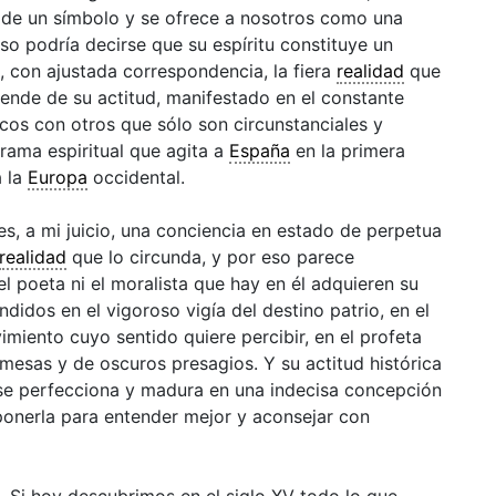
 de un símbolo y se ofrece a nosotros como una
so podría decirse que su espíritu constituye un
, con ajustada correspondencia, la fiera
realidad
que
sciende de su actitud, manifestado en el constante
cos con otros que sólo son circunstanciales y
rama espiritual que agita a
España
en la primera
a la
Europa
occidental.
, a mi juicio, una conciencia en estado de perpetua
realidad
que lo circunda, y por eso parece
 el poeta ni el moralista que hay en él adquieren su
ndidos en el vigoroso vigía del destino patrio, en el
miento cuyo sentido quiere percibir, en el profeta
esas y de oscuros presagios. Y su actitud histórica
 se perfecciona y madura en una indecisa concepción
o ponerla para entender mejor y aconsejar con
. Si hoy descubrimos en el siglo XV todo lo que