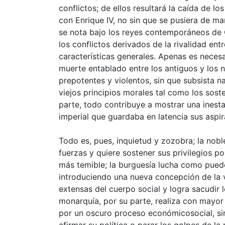
conflictos; de ellos resultará la caída de l
con Enrique IV, no sin que se pusiera de man
se nota bajo los reyes contemporáneos de C
los conflictos derivados de la rivalidad e
características generales. Apenas es necesar
muerte entablado entre los antiguos y los 
prepotentes y violentos, sin que subsista 
viejos principios morales tal como los soste
parte, todo contribuye a mostrar una inest
imperial que guardaba en latencia sus aspir
Todo es, pues, inquietud y zozobra; la nobl
fuerzas y quiere sostener sus privilegios 
más temible; la burguesía lucha como puede
introduciendo una nueva concepción de la 
extensas del cuerpo social y logra sacudir lo
monarquía, por su parte, realiza con mayor
por un oscuro proceso económicosocial, sin 
afirmar su política o parar los golpes de 