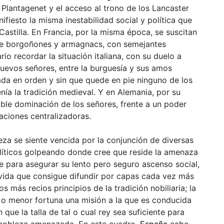
os Plantagenet y el acceso al trono de los Lancaster
ifiesto la misma inestabilidad social y política que
astilla. En Francia, por la misma época, se suscitan
ntre borgoñones y armagnacs, con semejantes
io recordar la situación italiana, con su duelo a
nuevos señores, entre la burguesía y sus amos
nada en orden y sin que quede en pie ninguno de los
nía la tradición medieval. Y en Alemania, por su
able dominación de los señores, frente a un poder
aciones centralizadoras.
eza se siente vencida por la conjunción de diversas
políticos golpeando donde cree que reside la amenaza
 para asegurar su lento pero seguro ascenso social,
vida que consigue difundir por capas cada vez más
s más recios principios de la tradición nobiliaria; la
 o menor fortuna una misión a la que es conducida
que la talla de tal o cual rey sea suficiente para
la nobleza amenazada. En este cuadro,
España
cabe,