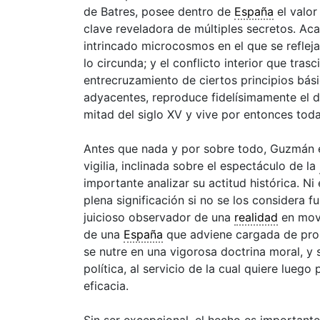
de Batres, posee dentro de
España
el valor
clave reveladora de múltiples secretos. Aca
intrincado microcosmos en el que se refleja
lo circunda; y el conflicto interior que tra
entrecruzamiento de ciertos principios bási
adyacentes, reproduce fidelísimamente el d
mitad del siglo XV y vive por entonces tod
Antes que nada y por sobre todo, Guzmán es
vigilia, inclinada sobre el espectáculo de la
importante analizar su actitud histórica. Ni
plena significación si no se los considera fu
juicioso observador de una
realidad
en movi
de una
España
que adviene cargada de prom
se nutre en una vigorosa doctrina moral, y
política, al servicio de la cual quiere lueg
eficacia.
Sin ser excepcional, el hecho es importante