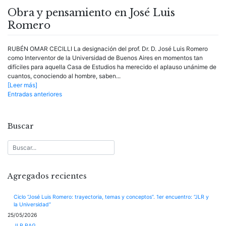
Obra y pensamiento en José Luis
Romero
RUBÉN OMAR CECILLI La designación del prof. Dr. D. José Luis Romero
como Interventor de la Universidad de Buenos Aires en momentos tan
difíciles para aquella Casa de Estudios ha merecido el aplauso unánime de
cuantos, conociendo al hombre, saben...
[Leer más]
Navegación
Entradas anteriores
de
entradas
Buscar
Agregados recientes
Ciclo “José Luis Romero: trayectoria, temas y conceptos”. 1er encuentro: “JLR y
la Universidad”
25/05/2026
JLR RAG