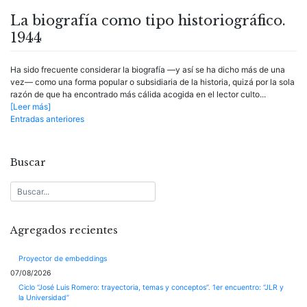
La biografía como tipo historiográfico.
1944
Ha sido frecuente considerar la biografía —y así se ha dicho más de una
vez— como una forma popular o subsidiaria de la historia, quizá por la sola
razón de que ha encontrado más cálida acogida en el lector culto...
[Leer más]
Navegación
Entradas anteriores
de
entradas
Buscar
Agregados recientes
Proyector de embeddings
07/08/2026
Ciclo “José Luis Romero: trayectoria, temas y conceptos”. 1er encuentro: “JLR y
la Universidad”