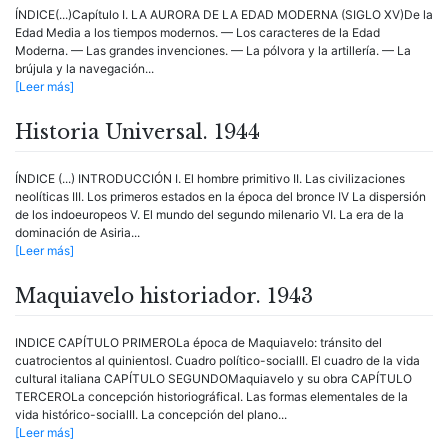
ÍNDICE(...)Capítulo I. LA AURORA DE LA EDAD MODERNA (SIGLO XV)De la
Edad Media a los tiempos modernos. — Los caracteres de la Edad
Moderna. — Las grandes invenciones. — La pólvora y la artillería. — La
brújula y la navegación...
[Leer más]
Historia Universal. 1944
ÍNDICE (...) INTRODUCCIÓN I. El hombre primitivo II. Las civilizaciones
neolíticas III. Los primeros estados en la época del bronce IV La dispersión
de los indoeuropeos V. El mundo del segundo milenario VI. La era de la
dominación de Asiria...
[Leer más]
Maquiavelo historiador. 1943
INDICE CAPÍTULO PRIMEROLa época de Maquiavelo: tránsito del
cuatrocientos al quinientosI. Cuadro político-socialII. El cuadro de la vida
cultural italiana CAPÍTULO SEGUNDOMaquiavelo y su obra CAPÍTULO
TERCEROLa concepción historiográficaI. Las formas elementales de la
vida histórico-socialII. La concepción del plano...
[Leer más]