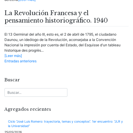
La Revolución Francesa y el
pensamiento historiográfico. 1940
El 13 Germinal del año III, esto es, el 2 de abril de 1795, el ciudadano
Daunou, un ideólogo de la Revolución, aconsejaba a la Convención
Nacional la impresión por cuenta del Estado, del Esquisse d'un tableau
historique des progrès...
[Leer más]
Navegación
Entradas anteriores
de
entradas
Buscar
Agregados recientes
Ciclo “José Luis Romero: trayectoria, temas y conceptos”. 1er encuentro: “JLR y
la Universidad”
25/05/2026