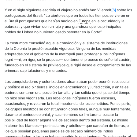
Y en el siglo siguiente escribía el viajero holandés Van Vliervelt
[6]
sobre los
portugueses del Brasil: “Lo cierto es que en todos los tiempos se vieron en
el Brasil portugueses que habían nacido en
Europa
en la oscuridad y la
pobreza, y que vivían con un lujo y una grandeza que los principales
nobles de Lisboa no hubieran osado ostentar en la Corte”.
La costumbre consolidó aquella convicción y el sistema de instituciones
de la Colonia le prestó respaldo vigoroso. Ninguna de las medidas
adoptadas por el gobierno de la metrópoli para proteger a los indígenas
logró —ni, en rigor, se lo propuso— contener el proceso de señorialización,
fundado en el sistema de privilegios que rigió desde el otorgamiento de las
primeras capitulaciones y mercedes.
Los conquistadores y colonizadores alcanzaban poder económico, social
y
político
al recibir tierras, indios en encomienda y jurisdicción, y en tales
poderes sentaron una posición tan alta y tan sólida que el paso del tiempo
no hizo sino vigorizarla. Las rebeliones indígenas fueron escasas,
ocasionales, y revelaron la total impotencia de los sometidos. Por su parte,
los grupos mestizos se constituyeron como tales, aunque muy lentamente,
durante el período colonial, y sus miembros se limitaron a buscar la
posibilidad de lograr alguna vía de ascenso dentro del sistema. Lo mismo
hicieron los blancos —peninsulares y criollos— que carecían de tierras, o
los que poseían pequeñas parcelas de escaso número de indios
encomendados, o los que habían perdido lo que tuvieron. De este modo, el