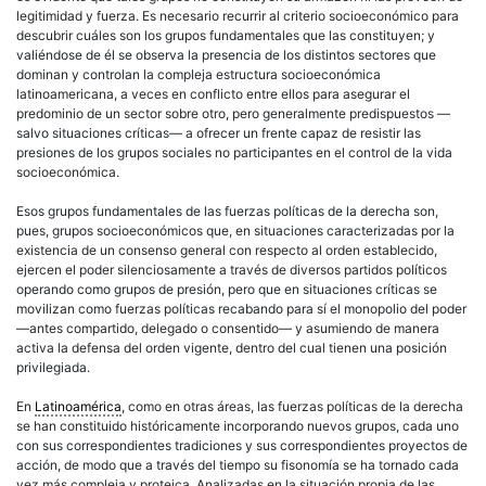
legitimidad y fuerza. Es necesario recurrir al criterio socioeconómico para
descubrir cuáles son los grupos fundamentales que las constituyen; y
valiéndose de él se observa la presencia de los distintos sectores que
dominan y controlan la compleja estructura socioeconómica
latinoamericana
, a veces en conflicto entre ellos para asegurar el
predominio de un sector sobre otro, pero generalmente predispuestos —
salvo situaciones críticas— a ofrecer un frente capaz de resistir las
presiones de los grupos sociales no participantes en el control de la vida
socioeconómica.
Esos grupos fundamentales de las fuerzas políticas de la
derecha
son,
pues, grupos socioeconómicos que, en situaciones caracterizadas por la
existencia de un consenso general con respecto al orden establecido,
ejercen el poder silenciosamente a través de diversos partidos políticos
operando como grupos de presión, pero que en situaciones críticas se
movilizan como fuerzas políticas recabando para sí el monopolio del poder
—antes compartido, delegado o consentido— y asumiendo de manera
activa la defensa del orden vigente, dentro del cual tienen una posición
privilegiada.
En
Latinoamérica
, como en otras áreas, las fuerzas políticas de la
derecha
se han constituido históricamente incorporando nuevos grupos, cada uno
con sus correspondientes tradiciones y sus correspondientes proyectos de
acción, de modo que a través del tiempo su fisonomía se ha tornado cada
vez más compleja y proteica. Analizadas en la situación propia de las