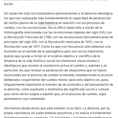
social.
Sin duda han sido los historiadores pertenecientes a la
derecha
ideológica
los que han subrayado más insistentemente la capacidad de perduración
de ciertos planos de la
vida histórica
en relación con los procesos de
cambio, con las revoluciones. No es difícil observarlo a través de la
historiografía relacionada con las revoluciones inglesas del siglo XVII, con
la
Revolución
Francesa de 1789, con las revoluciones
latinoamericanas
de
principios del siglo XIX, con la
Revolución
mexicana de 1910, con la
Revolución
rusa de 1917. Cierto es que con frecuencia sólo hallamos una
inversión en el sentido de la apologética; pero aun así es importante,
puesto que ayuda a incluir en el análisis objetivo y científico de la
dinámica de la vida histórico social los elementos situacionales e
ideológicos que revelan la resistencia activa al cambio y, además y en
particular, los que revelan la perduración de situaciones que no fueron
alcanzadas por el proceso de cambio acelerado, estableciendo el alcance
deliberado o espontáneo del cambio mismo: para este objetivo es, pues,
singularmente importante el examen de las actitudes y del pensamiento de
la
derecha
, como expresión y testimonio del significado social y
cultural
que cierto sector asigna a aquello que, en el proceso de cambio, logra
permanecer casi inalterable.
Advirtamos desde ahora que este examen no es fácil. La
derecha
, por su
propia naturaleza, no suele elaborar proyectos y es reacia a fundamentar
doctrinariamente su conducta. Un historiador y sociólogo brasileño que la