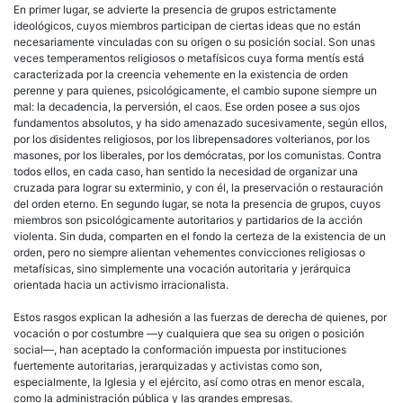
En primer lugar, se advierte la presencia de grupos estrictamente
ideológicos, cuyos miembros participan de ciertas ideas que no están
necesariamente vinculadas con su origen o su posición social. Son unas
veces temperamentos religiosos o metafísicos cuya forma mentís está
caracterizada por la creencia vehemente en la existencia de orden
perenne y para quienes, psicológicamente, el cambio supone siempre un
mal: la decadencia, la perversión, el caos. Ese orden posee a sus ojos
fundamentos absolutos, y ha sido amenazado sucesivamente, según ellos,
por los disidentes religiosos, por los librepensadores volterianos, por los
masones, por los
liberales
, por los demócratas, por los comunistas. Contra
todos ellos, en cada caso, han sentido la necesidad de organizar una
cruzada para lograr su exterminio, y con él, la preservación o restauración
del orden eterno. En segundo lugar, se nota la presencia de grupos, cuyos
miembros son psicológicamente autoritarios y partidarios de la acción
violenta. Sin duda, comparten en el fondo la certeza de la existencia de un
orden, pero no siempre alientan vehementes convicciones religiosas o
metafísicas, sino simplemente una vocación
autoritaria
y jerárquica
orientada hacia un activismo irracionalista.
Estos rasgos explican la adhesión a las fuerzas de
derecha
de quienes, por
vocación o por costumbre —y cualquiera que sea su origen o posición
social—, han aceptado la conformación impuesta por instituciones
fuertemente
autoritarias
, jerarquizadas y activistas como son,
especialmente, la Iglesia y el ejército, así como otras en menor escala,
como la administración pública y las grandes empresas.