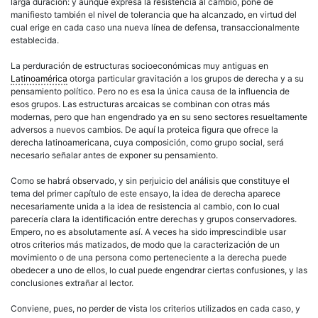
larga duración: y aunque expresa la resistencia al cambio, pone de
manifiesto también el nivel de tolerancia que ha alcanzado, en virtud del
cual erige en cada caso una nueva línea de defensa, transaccionalmente
establecida.
La perduración de estructuras socioeconómicas muy antiguas en
Latinoamérica
otorga particular gravitación a los grupos de
derecha
y a su
pensamiento
político
. Pero no es esa la única causa de la influencia de
esos grupos. Las estructuras arcaicas se combinan con otras más
modernas, pero que han engendrado ya en su seno sectores resueltamente
adversos a nuevos cambios. De aquí la proteica figura que ofrece la
derecha
latinoamericana
, cuya composición, como grupo social, será
necesario señalar antes de exponer su pensamiento.
Como se habrá observado, y sin perjuicio del análisis que constituye el
tema del primer capítulo de este ensayo, la idea de
derecha
aparece
necesariamente unida a la idea de resistencia al cambio, con lo cual
parecería clara la identificación entre derechas y grupos
conservadores
.
Empero, no es absolutamente así. A veces ha sido imprescindible usar
otros criterios más matizados, de modo que la caracterización de un
movimiento o de una persona como perteneciente a la
derecha
puede
obedecer a uno de ellos, lo cual puede engendrar ciertas confusiones, y las
conclusiones extrañar al lector.
Conviene, pues, no perder de vista los criterios utilizados en cada caso, y