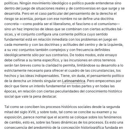
políticas. Ningún movimiento ideológico o
político
puede entenderse sino
dentro del juego de situaciones reales y de controversias en que surge y se
desarrolla. Pero en el caso particular del pensamiento de la
derecha
el
riesgo se acentúa, porque con ese nombre no se define una doctrina
concreta —como podría ser el
liberalismo
, el
fascismo
o el comunismo—
sino un haz impreciso de ideas que se combinan con ciertas actitudes bá-
sicas, y el conjunto configura una corriente
política
cuyo sentido
fundamental está en relación inmediata con los problemas en juego en
cada momento y con las doctrinas y actitudes del centro y de la
izquierda
,
a su vez conjuntos también complejos y con frecuencia definibles
ideológicamente sólo por sus contrarios. De todos modos, este ensayo
debe ceñirse a su tema específico, y las incursiones en otros terrenos
serán tan breves como la claridad lo permita, limitándose su desarrollo a lo
estrictamente necesario para ofrecer el cuadro de las circunstancias, los
hechos y las ideas indispensables. Tiene, sin duda, el pensamiento
político
de la
derecha
un interés singular en
Latinoamérica
. Pero empecemos por
decir que tiene un interés fundamental en todas partes y en todas las
épocas, en relación con ciertas peculiaridades del conocimiento histórico
social que vale la pena destacar.
Tal como se conciben los procesos históricos sociales desde la segunda
mitad del siglo XVIII, y sobre todo, tal como se concibe su examen y su
exposición, parece normal que el acento se coloque sobre los fenómenos
de cambio, esto es, sobre las fases dinámicas de los procesos. Es esto una
consecuencia del predominio de la concepción historiográfica fundada en