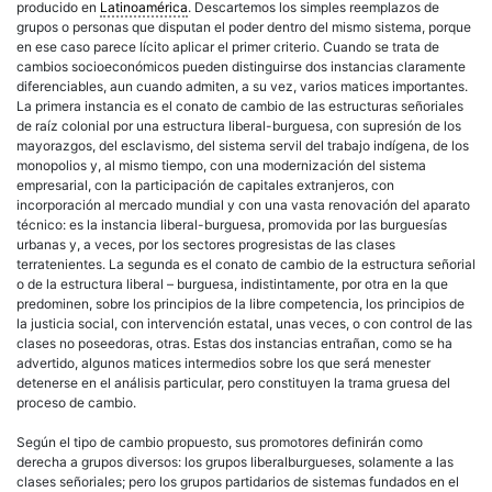
producido en
Latinoamérica
. Descartemos los simples reemplazos de
grupos o personas que disputan el poder dentro del mismo sistema, porque
en ese caso parece lícito aplicar el primer criterio. Cuando se trata de
cambios socioeconómicos pueden distinguirse dos instancias claramente
diferenciables, aun cuando admiten, a su vez, varios matices importantes.
La primera instancia es el conato de cambio de las estructuras señoriales
de raíz colonial por una estructura
liberal
-burguesa, con supresión de los
mayorazgos, del esclavismo, del sistema servil del trabajo indígena, de los
monopolios y, al mismo tiempo, con una modernización del sistema
empresarial, con la participación de capitales extranjeros, con
incorporación al mercado mundial y con una vasta renovación del aparato
técnico: es la instancia
liberal
-burguesa, promovida por las burguesías
urbanas y, a veces, por los sectores progresistas de las clases
terratenientes. La segunda es el conato de cambio de la estructura
señorial
o de la estructura
liberal
– burguesa, indistintamente, por otra en la que
predominen, sobre los principios de la libre competencia, los principios de
la justicia social, con intervención estatal, unas veces, o con control de las
clases no poseedoras, otras. Estas dos instancias entrañan, como se ha
advertido, algunos matices intermedios sobre los que será menester
detenerse en el análisis particular, pero constituyen la trama gruesa del
proceso de cambio.
Según el tipo de cambio propuesto, sus promotores definirán como
derecha
a grupos diversos: los grupos liberalburgueses, solamente a las
clases señoriales; pero los grupos partidarios de sistemas fundados en el