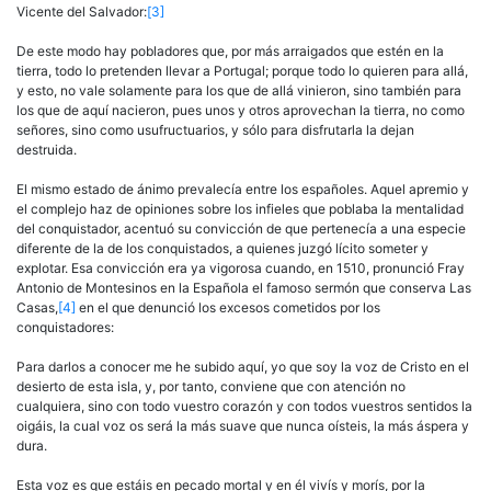
Vicente del Salvador:
[3]
De este modo hay pobladores que, por más arraigados que estén en la
tierra, todo lo pretenden llevar a Portugal; porque todo lo quieren para allá,
y esto, no vale solamente para los que de allá vinieron, sino también para
los que de aquí nacieron, pues unos y otros aprovechan la tierra, no como
señores
, sino como usufructuarios, y sólo para disfrutarla la dejan
destruida.
El mismo estado de ánimo prevalecía entre los españoles. Aquel apremio y
el complejo haz de opiniones sobre los infieles que poblaba la
mentalidad
del conquistador, acentuó su convicción de que pertenecía a una especie
diferente de la de los conquistados, a quienes juzgó lícito someter y
explotar. Esa convicción era ya vigorosa cuando, en 1510, pronunció Fray
Antonio de Montesinos en la Española el famoso sermón que conserva Las
Casas,
[4]
en el que denunció los excesos cometidos por los
conquistadores:
Para darlos a conocer me he subido aquí, yo que soy la voz de Cristo en el
desierto de esta isla, y, por tanto, conviene que con atención no
cualquiera, sino con todo vuestro corazón y con todos vuestros sentidos la
oigáis, la cual voz os será la más suave que nunca oísteis, la más áspera y
dura.
Esta voz es que estáis en pecado mortal y en él vivís y morís, por la