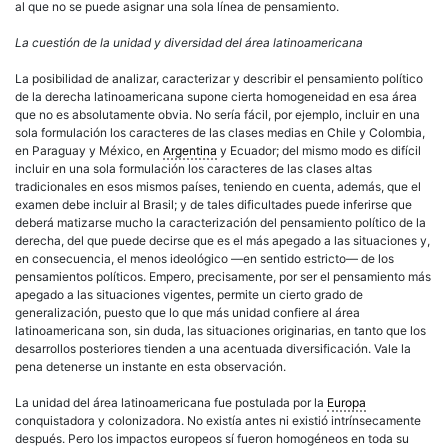
al que no se puede asignar una sola línea de pensamiento.
La cuestión de la unidad y diversidad del área
latinoamericana
La posibilidad de analizar, caracterizar y describir el pensamiento
político
de la
derecha
latinoamericana
supone cierta homogeneidad en esa área
que no es absolutamente obvia. No sería fácil, por ejemplo, incluir en una
sola formulación los caracteres de las clases medias en Chile y Colombia,
en Paraguay y México, en
Argentina
y Ecuador; del mismo modo es difícil
incluir en una sola formulación los caracteres de las clases altas
tradicionales en esos mismos países, teniendo en cuenta, además, que el
examen debe incluir al Brasil; y de tales dificultades puede inferirse que
deberá matizarse mucho la caracterización del pensamiento
político
de la
derecha
, del que puede decirse que es el más apegado a las situaciones y,
en consecuencia, el menos ideológico —en sentido estricto— de los
pensamientos políticos. Empero, precisamente, por ser el pensamiento más
apegado a las situaciones vigentes, permite un cierto grado de
generalización, puesto que lo que más unidad confiere al área
latinoamericana
son, sin duda, las situaciones originarias, en tanto que los
desarrollos posteriores tienden a una acentuada diversificación. Vale la
pena detenerse un instante en esta observación.
La unidad del área
latinoamericana
fue postulada por la
Europa
conquistadora y colonizadora. No existía antes ni existió intrínsecamente
después. Pero los impactos europeos sí fueron homogéneos en toda su