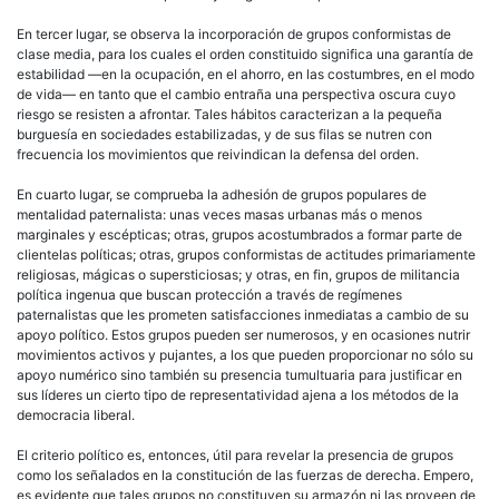
En tercer lugar, se observa la incorporación de grupos conformistas de
clase media, para los cuales el orden constituido significa una garantía de
estabilidad —en la ocupación, en el ahorro, en las costumbres, en el modo
de vida— en tanto que el cambio entraña una perspectiva oscura cuyo
riesgo se resisten a afrontar. Tales hábitos caracterizan a la pequeña
burguesía en sociedades estabilizadas, y de sus filas se nutren con
frecuencia los movimientos que reivindican la defensa del orden.
En cuarto lugar, se comprueba la adhesión de grupos populares de
mentalidad
paternalista: unas veces
masas
urbanas más o menos
marginales y escépticas; otras, grupos acostumbrados a formar parte de
clientelas políticas; otras, grupos conformistas de actitudes primariamente
religiosas, mágicas o supersticiosas; y otras, en fin, grupos de militancia
política
ingenua que buscan protección a través de regímenes
paternalistas que les prometen satisfacciones inmediatas a cambio de su
apoyo
político
. Estos grupos pueden ser numerosos, y en ocasiones nutrir
movimientos activos y pujantes, a los que pueden proporcionar no sólo su
apoyo numérico sino también su presencia tumultuaria para justificar en
sus líderes un cierto tipo de representatividad ajena a los métodos de la
democracia
liberal
.
El criterio
político
es, entonces, útil para revelar la presencia de grupos
como los señalados en la constitución de las fuerzas de
derecha
. Empero,
es evidente que tales grupos no constituyen su armazón ni las proveen de