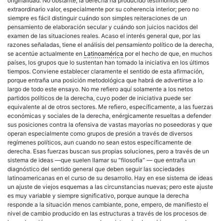
originalidad. No obstante, la
derecha
ha producido testimonios de
extraordinario valor, especialmente por su coherencia interior; pero no
siempre es fácil distinguir cuándo son simples reiteraciones de un
pensamiento de elaboración secular y cuándo son juicios nacidos del
examen de las situaciones reales. Acaso el interés general que, por las
razones señaladas, tiene el análisis del
pensamiento
político
de la
derecha
,
se acentúe actualmente en
Latinoamérica
por el hecho de que, en muchos
países, los grupos que lo sustentan han tomado la iniciativa en los últimos
tiempos. Conviene establecer claramente el sentido de esta afirmación,
porque entraña una posición metodológica que habrá de advertirse a lo
largo de todo este ensayo. No me refiero aquí solamente a los netos
partidos políticos de la
derecha
, cuyo poder de iniciativa puede ser
equivalente al de otros sectores. Me refiero, específicamente, a las fuerzas
económicas y sociales de la
derecha
, enérgicamente resueltas a defender
sus posiciones contra la ofensiva de vastas mayorías no poseedoras y que
operan especialmente como grupos de presión a través de diversos
regímenes políticos, aun cuando no sean estos específicamente de
derecha
. Esas fuerzas buscan sus propias soluciones, pero a través de un
sistema de ideas —que suelen llamar su “filosofía” — que entraña un
diagnóstico del sentido general que deben seguir las sociedades
latinoamericanas
en el curso de su desarrollo. Hay en ese sistema de ideas
un ajuste de viejos esquemas a las circunstancias nuevas; pero este ajuste
es muy variable y siempre significativo, porque aunque la
derecha
responde a la situación menos cambiante, pone, empero, de manifiesto el
nivel de cambio producido en las estructuras a través de los procesos de