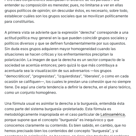
entender su composición es menester, pues, no limitarse a ver en ellas
grupos políticos de opinión; sin descuidar éstos, es necesario, sobre todo,
establecer cuáles son los grupos sociales que se movilizan políticamente
para constituirlas.
A primera vista se advierte que la expresión “
derecha
” corresponde a una
actitud
política
muy general en la que pueden coincidir grupos sociales y
políticos diversos y que se definen fundamentalmente por sus opuestos.
Sin duda esos grupos adquieren mayor homogeneidad cuando las
situaciones se hacen críticas y los enfrentamientos precipitan la
polarización. La imagen de que la
derecha
es un sector compacto de la
sociedad se acentúa entonces; pero quizá lo que más contribuya a
acentuarla sea la visualización de sus adversarios —los grupos
“
democráticos
“, “progresistas”, “izquierdistas”, “
liberales
“, o como en cada
ocasión se califiquen—, los cuales le prestan una cohesión que no siempre
tiene. De aquí una cierta tendencia a definir la
derecha
, en el plano teórico,
como un conjunto homogéneo.
Una fórmula usual es asimilar la
derecha
a la burguesía, entendida ésta
como parte del sistema burguesía-proletariado. Esta fórmula es
metodológicamente inapropiada en el caso particular de
Latinoamérica
,
porque supone que el concepto “burguesía” es inequívoco y que
conocemos claramente su contenido. Es bien sabido, en cambio, que no
hemos precisado bien los contenidos del concepto “burguesía”, y si