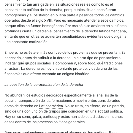
pensamiento tan arraigada en las situaciones reales como lo es el
pensamiento
político
de la
derecha
, porque tales situaciones fueron
homogéneas y subsistieron en buena parte a pesar de todos los cambios
operados desde el siglo XVIII. Pero es necesario atender a esos cambios,
porque ellos no fueron homogéneos. Por eso sólo se advierte en sus fibras
profundas cierta unidad en el pensamiento de la
derecha
latinoamericana
,
en tanto que en otras se advierten peculiaridades evidentes que obligan a
una constante matización.
Empero, no es éste el más confuso de los problemas que se presentan. Es
necesario, antes de atribuir a la
derecha
un cierto tipo de pensamiento,
indagar qué grupos sociales la componen y, sobre todo, qué tradiciones
arrastran. La
derecha
es hoy un conjunto proteico, y cada una de las
fisonomías que ofrece esconde un enigma histórico.
La cuestión de la caracterización de la
derecha
No abundan los estudios dedicados específicamente al análisis de la
peculiar composición de las formaciones o movimientos considerados
como de
derecha
en
Latinoamérica
. No se trata, en efecto, de un partido,
sino de una conjunción de grupos que coinciden en una actitud
política
.
Hay en su seno, quizá, partidos; y éstos han sido estudiados en muchos
casos dentro de los procesos políticos generales.
Pero esas conjunciones sobrepasan el alcance de los partidos. Para