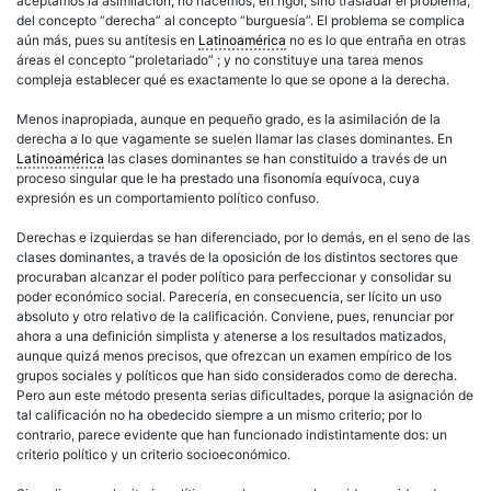
aceptamos la asimilación, no hacemos, en rigor, sino trasladar el problema,
del concepto “
derecha
” al concepto “burguesía”. El problema se complica
aún más, pues su antítesis en
Latinoamérica
no es lo que entraña en otras
áreas el concepto “proletariado” ; y no constituye una tarea menos
compleja establecer qué es exactamente lo que se opone a la
derecha
.
Menos inapropiada, aunque en pequeño grado, es la asimilación de la
derecha
a lo que vagamente se suelen llamar las clases dominantes. En
Latinoamérica
las clases dominantes se han constituido a través de un
proceso singular que le ha prestado una fisonomía equívoca, cuya
expresión es un comportamiento
político
confuso.
Derechas e
izquierdas
se han diferenciado, por lo demás, en el seno de las
clases dominantes, a través de la oposición de los distintos sectores que
procuraban alcanzar el poder
político
para perfeccionar y consolidar su
poder económico social. Parecería, en consecuencia, ser lícito un uso
absoluto y otro relativo de la calificación. Conviene, pues, renunciar por
ahora a una definición simplista y atenerse a los resultados matizados,
aunque quizá menos precisos, que ofrezcan un examen empírico de los
grupos sociales y políticos que han sido considerados como de
derecha
.
Pero aun este método presenta serias dificultades, porque la asignación de
tal calificación no ha obedecido siempre a un mismo criterio; por lo
contrario, parece evidente que han funcionado indistintamente dos: un
criterio
político
y un criterio socioeconómico.