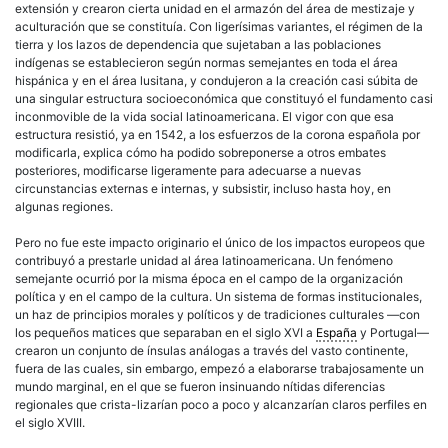
extensión y crearon cierta unidad en el armazón del área de mestizaje y
aculturación que se constituía. Con ligerísimas variantes, el régimen de la
tierra y los lazos de dependencia que sujetaban a las poblaciones
indígenas se establecieron según normas semejantes en toda el área
hispánica y en el área lusitana, y condujeron a la creación casi súbita de
una singular estructura socioeconómica que constituyó el fundamento casi
inconmovible de la vida social
latinoamericana
. El vigor con que esa
estructura resistió, ya en 1542, a los esfuerzos de la corona española por
modificarla, explica cómo ha podido sobreponerse a otros embates
posteriores, modificarse ligeramente para adecuarse a nuevas
circunstancias externas e internas, y subsistir, incluso hasta hoy, en
algunas regiones.
Pero no fue este impacto originario el único de los impactos europeos que
contribuyó a prestarle unidad al área
latinoamericana
. Un fenómeno
semejante ocurrió por la misma época en el campo de la organización
política
y en el campo de la
cultura
. Un sistema de formas institucionales,
un haz de principios morales y políticos y de tradiciones culturales —con
los pequeños matices que separaban en el siglo XVI a
España
y Portugal—
crearon un conjunto de ínsulas análogas a través del vasto continente,
fuera de las cuales, sin embargo, empezó a elaborarse trabajosamente un
mundo marginal, en el que se fueron insinuando nítidas diferencias
regionales que crista-lizarían poco a poco y alcanzarían claros perfiles en
el siglo XVIII.