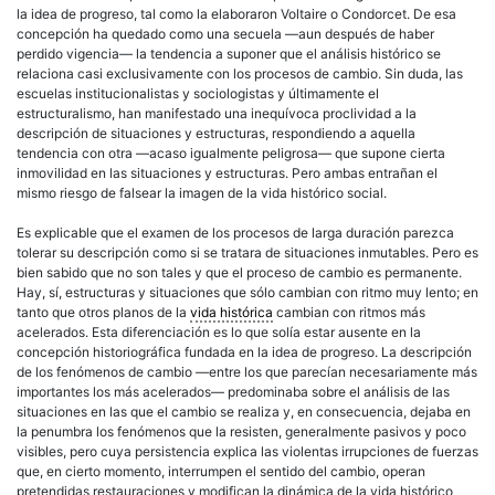
la idea de progreso, tal como la elaboraron Voltaire o Condorcet. De esa
concepción ha quedado como una secuela —aun después de haber
perdido vigencia— la tendencia a suponer que el análisis histórico se
relaciona casi exclusivamente con los procesos de cambio. Sin duda, las
escuelas institucionalistas y sociologistas y últimamente el
estructuralismo, han manifestado una inequívoca proclividad a la
descripción de situaciones y estructuras, respondiendo a aquella
tendencia con otra —acaso igualmente peligrosa— que supone cierta
inmovilidad en las situaciones y estructuras. Pero ambas entrañan el
mismo riesgo de falsear la imagen de la vida histórico social.
Es explicable que el examen de los procesos de larga duración parezca
tolerar su descripción como si se tratara de situaciones inmutables. Pero es
bien sabido que no son tales y que el proceso de cambio es permanente.
Hay, sí, estructuras y situaciones que sólo cambian con ritmo muy lento; en
tanto que otros planos de la
vida histórica
cambian con ritmos más
acelerados. Esta diferenciación es lo que solía estar ausente en la
concepción historiográfica fundada en la idea de progreso. La descripción
de los fenómenos de cambio —entre los que parecían necesariamente más
importantes los más acelerados— predominaba sobre el análisis de las
situaciones en las que el cambio se realiza y, en consecuencia, dejaba en
la penumbra los fenómenos que la resisten, generalmente pasivos y poco
visibles, pero cuya persistencia explica las violentas irrupciones de fuerzas
que, en cierto momento, interrumpen el sentido del cambio, operan
pretendidas restauraciones y modifican la dinámica de la vida histórico