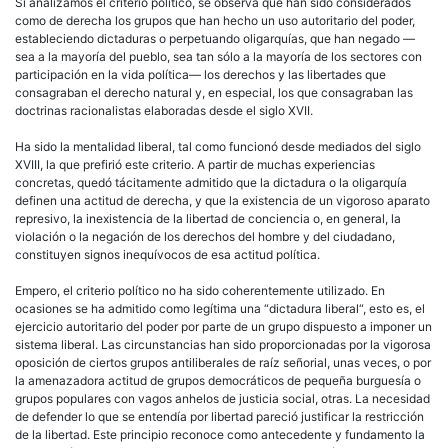
Si analizamos el criterio
político
, se observa que han sido considerados
como de
derecha
los grupos que han hecho un uso
autoritario
del poder,
estableciendo dictaduras o perpetuando oligarquías, que han negado —
sea a la mayoría del pueblo, sea tan sólo a la mayoría de los sectores con
participación en la vida
política
— los derechos y las libertades que
consagraban el derecho natural y, en especial, los que consagraban las
doctrinas racionalistas elaboradas desde el siglo XVII.
Ha sido la
mentalidad
liberal
, tal como funcionó desde mediados del siglo
XVIII, la que prefirió este criterio. A partir de muchas experiencias
concretas, quedó tácitamente admitido que la dictadura o la oligarquía
definen una actitud de
derecha
, y que la existencia de un vigoroso aparato
represivo, la inexistencia de la libertad de conciencia o, en general, la
violación o la negación de los derechos del hombre y del ciudadano,
constituyen signos inequívocos de esa actitud
política
.
Empero, el criterio
político
no ha sido coherentemente utilizado. En
ocasiones se ha admitido como legítima una “dictadura
liberal
“, esto es, el
ejercicio
autoritario
del poder por parte de un grupo dispuesto a imponer un
sistema
liberal
. Las circunstancias han sido proporcionadas por la vigorosa
oposición de ciertos grupos antiliberales de raíz
señorial
, unas veces, o por
la amenazadora actitud de grupos
democráticos
de pequeña burguesía o
grupos populares con vagos anhelos de justicia social, otras. La necesidad
de defender lo que se entendía por libertad pareció justificar la restricción
de la libertad. Este principio reconoce como antecedente y fundamento la