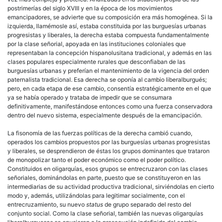
postrimerías del siglo XVIII y en la época de los movimientos
emancipadores, se advierte que su composición era más homogénea. Si la
izquierda
, llamémosle así, estaba constituida por las burguesías urbanas
progresistas y
liberales
, la
derecha
estaba compuesta fundamentalmente
por la clase
señorial
, apoyada en las instituciones coloniales que
representaban la concepción hispanolusitana tradicional, y además en las
clases populares
especialmente rurales que desconfiaban de las
burguesías urbanas y preferían el mantenimiento de la vigencia del orden
paternalista tradicional. Esa
derecha
se oponía al cambio liberalburgués;
pero, en cada etapa de ese cambio, consentía estratégicamente en el que
ya se había operado y trataba de impedir que se consumara
definitivamente, manifestándose entonces como una fuerza
conservadora
dentro del nuevo sistema, especialmente después de la emancipación.
La fisonomía de las fuerzas políticas de la
derecha
cambió cuando,
operados los cambios propuestos por las burguesías urbanas progresistas
y
liberales
, se desprendieron de éstas los grupos dominantes que trataron
de monopolizar tanto el poder económico como el poder
político
.
Constituidos en oligarquías, esos grupos se entrecruzaron con las clases
señoriales, dominándolas en parte, puesto que se constituyeron en las
intermediarias de su actividad productiva tradicional, sirviéndolas en cierto
modo y, además, utilizándolas para legitimar socialmente, con el
entrecruzamiento, su nuevo
status
de grupo separado del resto del
conjunto social. Como la clase
señorial
, también las nuevas oligarquías