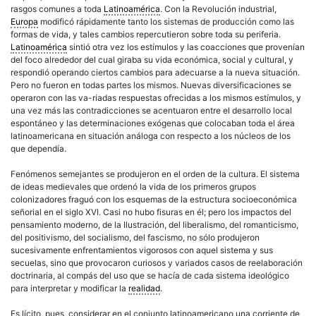
rasgos comunes a toda
Latinoamérica
. Con la
Revolución
industrial,
Europa
modificó rápidamente tanto los sistemas de producción como las
formas de vida, y tales cambios repercutieron sobre toda su periferia.
Latinoamérica
sintió otra vez los estímulos y las coacciones que provenían
del foco alrededor del cual giraba su vida económica, social y
cultural
, y
respondió operando ciertos cambios para adecuarse a la nueva situación.
Pero no fueron en todas partes los mismos. Nuevas diversificaciones se
operaron con las va-riadas respuestas ofrecidas a los mismos estímulos, y
una vez más las contradicciones se acentuaron entre el desarrollo local
espontáneo y las determinaciones exógenas que colocaban toda el área
latinoamericana
en situación análoga con respecto a los núcleos de los
que dependía.
Fenómenos semejantes se produjeron en el orden de la
cultura
. El sistema
de ideas medievales que ordenó la vida de los primeros grupos
colonizadores fraguó con los esquemas de la estructura socioeconómica
señorial
en el siglo XVI. Casi no hubo fisuras en él; pero los impactos del
pensamiento moderno, de la
Ilustración
, del
liberalismo
, del romanticismo,
del positivismo, del socialismo, del
fascismo
, no sólo produjeron
sucesivamente enfrentamientos vigorosos con aquel sistema y sus
secuelas, sino que provocaron curiosos y variados casos de reelaboración
doctrinaria, al compás del uso que se hacía de cada sistema ideológico
para interpretar y modificar la
realidad
.
Es lícito, pues, considerar en el conjunto
latinoamericano
una corriente de