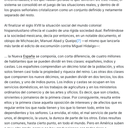
sistema se consolidó en el juego de las situaciones reales, y dentro de él
los grupos señoriales cristalizaron como un conjunto definido y netamente
separado del resto.
Al finalizar el siglo XVIII la situación social del mundo colonial
hispanolusitano ofrecía el cuadro de una rígida sociedad dual. Refiriéndose
a la sociedad mexicana, decía por entonces, en un notable documento, el
obispo de Michoacán, Manuel Abad y Queipo
[7]
—el mismo que lanzaría
más tarde el edicto de excomunión contra Miguel Hidalgo—:
… la Nueva
España
se componía, con corta diferencia, de cuatro millones
de habitantes que se pueden dividir en tres clases: españoles, indios y
castas. Los españoles comprendían un décimo total de la población, y ellos
solos tienen casi toda la propiedad y riqueza del reino. Las otras dos clases
que componen los nueve décimos, se pueden dividir en dos tercios, los dos
de castas, y uno de indios puros. Los indios y castas se ocupan en los
servicios domésticos, en los trabajos de agricultura y en los ministerios
ordinarios del comercio y de las artes y oficios. Es decir, que son criados,
sirvientes o jornaleros de la primera clase. Por consiguiente, resulta entre
ellos y la primera clase aquella oposición de intereses y de afectos que es
regular entre los que nada tienen y los que lo tienen todo, entre los
dependientes y los
señores
. La envidia, el robo, el mal servicio de parte de
unos, el desprecio, la usura, la dureza de parte de los otros. Estas resultas
son comunes, hasta cierto punto, en todo el mundo. Pero en América suben