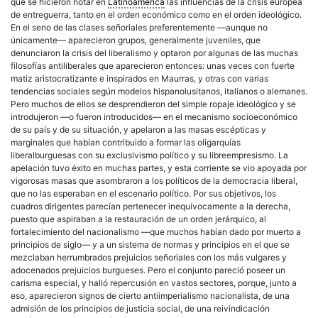
que se hicieron notar en
Latinoamérica
las influencias de la
crisis
europea
de entreguerra, tanto en el orden económico como en el orden ideológico.
En el seno de las clases señoriales preferentemente —aunque no
únicamente— aparecieron grupos, generalmente juveniles, que
denunciaron la
crisis
del
liberalismo
y optaron por algunas de las muchas
filosofías antiliberales que aparecieron entonces: unas veces con fuerte
matiz aristocratizante e inspirados en Maurras, y otras con varias
tendencias sociales según modelos hispanolusitanos, italianos o alemanes.
Pero muchos de ellos se desprendieron del simple ropaje ideológico y se
introdujeron —o fueron introducidos— en el mecanismo socioeconómico
de su país y de su situación, y apelaron a las
masas
escépticas y
marginales que habían contribuido a formar las oligarquías
liberalburguesas con su exclusivismo
político
y su libreempresismo. La
apelación tuvo éxito en muchas partes, y esta corriente se vio apoyada por
vigorosas
masas
que asombraron a los políticos de la
democracia
liberal
,
que no las esperaban en el escenario
político
. Por sus objetivos, los
cuadros dirigentes parecían pertenecer inequívocamente a la
derecha
,
puesto que aspiraban a la restauración de un orden jerárquico, al
fortalecimiento del
nacionalismo
—que muchos habían dado por muerto a
principios de siglo— y a un sistema de normas y principios en el que se
mezclaban herrumbrados prejuicios señoriales con los más vulgares y
adocenados prejuicios burgueses. Pero el conjunto pareció poseer un
carisma especial, y halló repercusión en vastos sectores, porque, junto a
eso, aparecieron signos de cierto antiimperialismo
nacionalista
, de una
admisión de los principios de justicia social, de una reivindicación