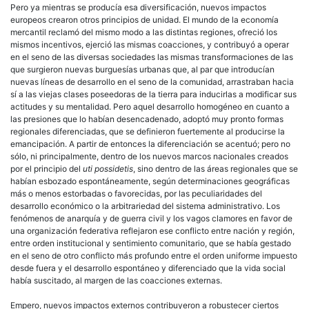
Pero ya mientras se producía esa diversificación, nuevos impactos
europeos crearon otros principios de unidad. El mundo de la economía
mercantil reclamó del mismo modo a las distintas regiones, ofreció los
mismos incentivos, ejerció las mismas coacciones, y contribuyó a operar
en el seno de las diversas sociedades las mismas transformaciones de las
que surgieron nuevas burguesías urbanas que, al par que introducían
nuevas líneas de desarrollo en el seno de la comunidad, arrastraban hacia
sí a las viejas clases poseedoras de la tierra para inducirlas a modificar sus
actitudes y su
mentalidad
. Pero aquel desarrollo homogéneo en cuanto a
las presiones que lo habían desencadenado, adoptó muy pronto formas
regionales diferenciadas, que se definieron fuertemente al producirse la
emancipación. A partir de entonces la diferenciación se acentuó; pero no
sólo, ni principalmente, dentro de los nuevos marcos nacionales creados
por el principio del
uti possidetis
, sino dentro de las áreas regionales que se
habían esbozado espontáneamente, según determinaciones geográficas
más o menos estorbadas o favorecidas, por las peculiaridades del
desarrollo económico o la arbitrariedad del sistema administrativo. Los
fenómenos de anarquía y de guerra civil y los vagos clamores en favor de
una organización federativa reflejaron ese conflicto entre nación y región,
entre orden institucional y sentimiento comunitario, que se había gestado
en el seno de otro conflicto más profundo entre el orden uniforme impuesto
desde fuera y el desarrollo espontáneo y diferenciado que la vida social
había suscitado, al margen de las coacciones externas.
Empero, nuevos impactos externos contribuyeron a robustecer ciertos