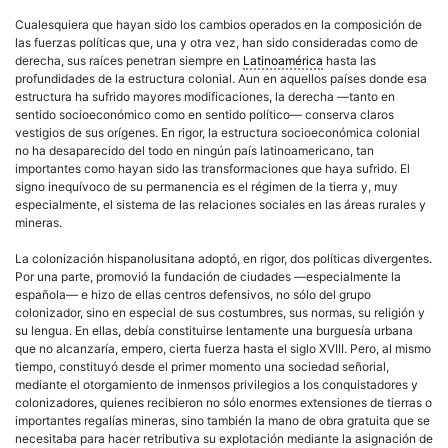
Cualesquiera que hayan sido los cambios operados en la composición de
las fuerzas políticas que, una y otra vez, han sido consideradas como de
derecha
, sus raíces penetran siempre en
Latinoamérica
hasta las
profundidades de la estructura colonial. Aun en aquellos países donde esa
estructura ha sufrido mayores modificaciones, la
derecha
—tanto en
sentido socioeconómico como en sentido
político
— conserva claros
vestigios de sus orígenes. En rigor, la estructura socioeconómica colonial
no ha desaparecido del todo en ningún país
latinoamericano
, tan
importantes como hayan sido las transformaciones que haya sufrido. El
signo inequívoco de su permanencia es el régimen de la tierra y, muy
especialmente, el sistema de las relaciones sociales en las áreas rurales y
mineras.
La colonización hispanolusitana adoptó, en rigor, dos políticas divergentes.
Por una parte, promovió la fundación de ciudades —especialmente la
española— e hizo de ellas centros defensivos, no sólo del grupo
colonizador, sino en especial de sus costumbres, sus normas, su religión y
su lengua. En ellas, debía constituirse lentamente una burguesía urbana
que no alcanzaría, empero, cierta fuerza hasta el siglo XVIII. Pero, al mismo
tiempo, constituyó desde el primer momento una sociedad
señorial
,
mediante el otorgamiento de inmensos privilegios a los conquistadores y
colonizadores, quienes recibieron no sólo enormes extensiones de tierras o
importantes regalías mineras, sino también la mano de obra gratuita que se
necesitaba para hacer retributiva su explotación mediante la asignación de