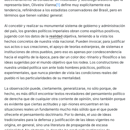
representa bien, Oliveira Vianna
[1]
define muy explícitamente esa
tendencia, refiriéndose a los estadistas
conservadores
del Brasil, pero en
términos que tienen validez general:
Al concebir y realizar su monumental sistema de gobierno y administración
del país, los grandes políticos imperiales obran como espíritus positivos,
jugando con los datos de la
realidad
objetiva, teniendo a la vista los
hechos concretos de nuestra vida nacional. Pueden invocar, para justificar
sus actos o sus creaciones, el apoyo de teorías extranjeras, de sistemas e
instituciones de otros pueblos, pero eso es apenas por condescendencia
hacia el espíritu de la época, para dar un color doc-trinario y filosófico a las
ideas sugeridas por el mundo objetivo que los rodea. Los constructores de
nuestra unidad
política
son ante todo hombres prácticos, políticos
experimentales, que nunca pierden de vista las condiciones reales del
pueblo ni las particularidades de su
mentalidad
.
La observación puede, ciertamente, generalizarse, no sólo porque, de
hecho, es más difícil encontrar textos reveladores del pensamiento
político
de
derecha
que de cualquier otra corriente de opinión, sino también porque
es evidente que ciertas actitudes y opi-niones encuentran en las
situaciones reales un fundamento mucho más sólido que el que puede
ofrecerle el pensamiento doctrinario. Por lo demás, el uso de ideas
tradicionales para la defensa y justificación de las ideas vigentes no
origina, en general, sino una literatura de propaganda de escasa