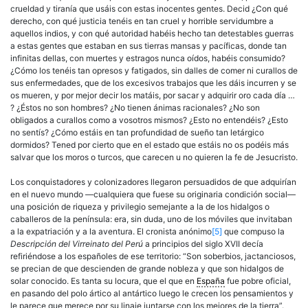
crueldad y tiranía que usáis con estas inocentes gentes. Decid ¿Con qué
derecho, con qué justicia tenéis en tan cruel y horrible servidumbre a
aquellos indios, y con qué autoridad habéis hecho tan detestables guerras
a estas gentes que estaban en sus tierras mansas y pacíficas, donde tan
infinitas dellas, con muertes y estragos nunca oídos, habéis consumido?
¿Cómo los tenéis tan opresos y fatigados, sin dalles de comer ni curallos de
sus enfermedades, que de los excesivos trabajos que les dáis incurren y se
os mueren, y por mejor decir los matáis, por sacar y adquirir oro cada día …
? ¿Éstos no son hombres? ¿No tienen ánimas racionales? ¿No son
obligados a curallos como a vosotros mismos? ¿Esto no entendéis? ¿Esto
no sentís? ¿Cómo estáis en tan profundidad de sueño tan letárgico
dormidos? Tened por cierto que en el estado que estáis no os podéis más
salvar que los moros o turcos, que carecen u no quieren la fe de Jesucristo.
Los conquistadores y colonizadores llegaron persuadidos de que adquirían
en el nuevo mundo —cualquiera que fuese su originaria condición social—
una posición de riqueza y privilegio semejante a la de los hidalgos o
caballeros de la península: era, sin duda, uno de los móviles que invitaban
a la expatriación y a la aventura. El cronista anónimo
[5]
que compuso la
Descripción del Virreinato del Perú
a principios del siglo XVII decía
refiriéndose a los españoles de ese territorio: “Son soberbios, jactanciosos,
se precian de que descienden de grande nobleza y que son hidalgos de
solar conocido. Es tanta su locura, que el que en
España
fue pobre oficial,
en pasando del polo ártico al antártico luego le crecen los pensamientos y
le parece que merece por su linaje juntarse con los mejores de la tierra”.