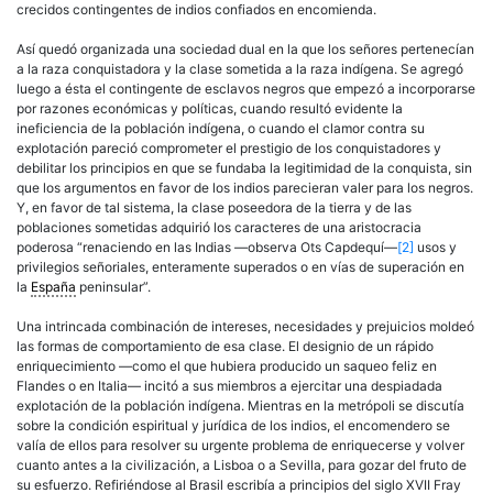
crecidos contingentes de indios confiados en encomienda.
Así quedó organizada una sociedad dual en la que los
señores
pertenecían
a la raza conquistadora y la clase sometida a la raza indígena. Se agregó
luego a ésta el contingente de esclavos negros que empezó a incorporarse
por razones económicas y políticas, cuando resultó evidente la
ineficiencia de la población indígena, o cuando el clamor contra su
explotación pareció comprometer el prestigio de los conquistadores y
debilitar los principios en que se fundaba la legitimidad de la conquista, sin
que los argumentos en favor de los indios parecieran valer para los negros.
Y, en favor de tal sistema, la clase poseedora de la tierra y de las
poblaciones sometidas adquirió los caracteres de una aristocracia
poderosa “renaciendo en las Indias —observa Ots Capdequí—
[2]
usos y
privilegios señoriales, enteramente superados o en vías de superación en
la
España
peninsular”.
Una intrincada combinación de intereses, necesidades y prejuicios moldeó
las formas de comportamiento de esa clase. El designio de un rápido
enriquecimiento —como el que hubiera producido un saqueo feliz en
Flandes o en Italia— incitó a sus miembros a ejercitar una despiadada
explotación de la población indígena. Mientras en la metrópoli se discutía
sobre la condición espiritual y jurídica de los indios, el encomendero se
valía de ellos para resolver su urgente problema de enriquecerse y volver
cuanto antes a la civilización, a Lisboa o a Sevilla, para gozar del fruto de
su esfuerzo. Refiriéndose al Brasil escribía a principios del siglo XVII Fray