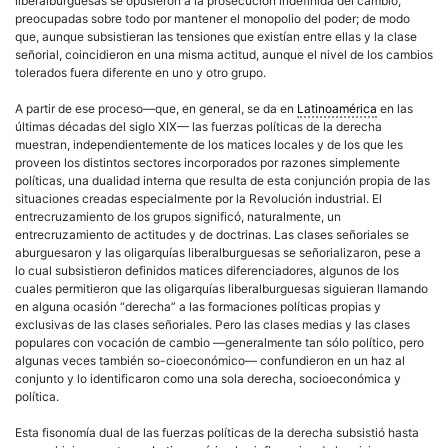
liberalburguesas se opusieron a la prosecución indefinida del cambio,
preocupadas sobre todo por mantener el monopolio del poder; de modo
que, aunque subsistieran las tensiones que existían entre ellas y la clase
señorial
, coincidieron en una misma actitud, aunque el nivel de los cambios
tolerados fuera diferente en uno y otro grupo.
A partir de ese proceso—que, en general, se da en
Latinoamérica
en las
últimas décadas del siglo XIX— las fuerzas políticas de la
derecha
muestran, independientemente de los matices locales y de los que les
proveen los distintos sectores incorporados por razones simplemente
políticas, una dualidad interna que resulta de esta conjunción propia de las
situaciones creadas especialmente por la
Revolución
industrial. El
entrecruzamiento de los grupos significó, naturalmente, un
entrecruzamiento de actitudes y de doctrinas. Las clases señoriales se
aburguesaron y las oligarquías liberalburguesas se señorializaron, pese a
lo cual subsistieron definidos matices diferenciadores, algunos de los
cuales permitieron que las oligarquías liberalburguesas siguieran llamando
en alguna ocasión “
derecha
” a las formaciones políticas propias y
exclusivas de las clases señoriales. Pero las clases medias y las
clases
populares
con vocación de cambio —generalmente tan sólo
político
, pero
algunas veces también so-cioeconómico— confundieron en un haz al
conjunto y lo identificaron como una sola
derecha
, socioeconómica y
política
.
Esta fisonomía dual de las fuerzas políticas de la
derecha
subsistió hasta