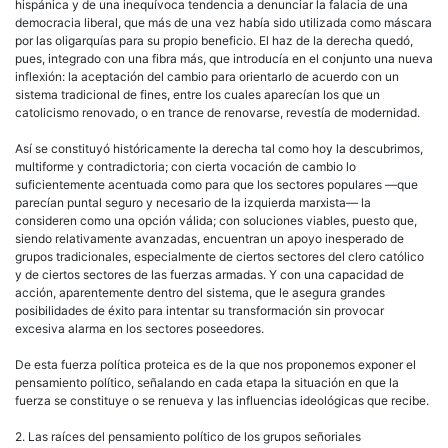
hispánica y de una inequívoca tendencia a denunciar la falacia de una
democracia
liberal
, que más de una vez había sido utilizada como máscara
por las oligarquías para su propio beneficio. El haz de la
derecha
quedó,
pues, integrado con una fibra más, que introducía en el conjunto una nueva
inflexión: la aceptación del cambio para orientarlo de acuerdo con un
sistema tradicional de fines, entre los cuales aparecían los que un
catolicismo renovado, o en trance de renovarse, revestía de modernidad.
Así se constituyó históricamente la
derecha
tal como hoy la descubrimos,
multiforme y contradictoria; con cierta vocación de cambio lo
suficientemente acentuada como para que los sectores populares —que
parecían puntal seguro y necesario de la
izquierda
marxista— la
consideren como una opción válida; con soluciones viables, puesto que,
siendo relativamente avanzadas, encuentran un apoyo inesperado de
grupos tradicionales, especialmente de ciertos sectores del clero católico
y de ciertos sectores de las fuerzas armadas. Y con una capacidad de
acción, aparentemente dentro del sistema, que le asegura grandes
posibilidades de éxito para intentar su transformación sin provocar
excesiva alarma en los sectores poseedores.
De esta fuerza
política
proteica es de la que nos proponemos exponer el
pensamiento
político
, señalando en cada etapa la situación en que la
fuerza se constituye o se renueva y las influencias ideológicas que recibe.
2. Las raíces del pensamiento
político
de los grupos señoriales