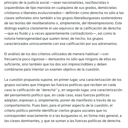
principio de la justicia social —sean
nacionalistas
, nazifascistas o
izquierdistas de tipo marxista en cualquiera de sus grados, demócratas
cristianos o
liberales
evolucionados— definirán como
derecha
no sólo a las
clases señoriales sino también a los grupos liberalburgueses sostenedores
de las teorías del neoliberalismo o, simplemente, del libreempresismo. Este
distingo explica claramente el uso equívoco de la calificación de
derecha
—que es fluido y a veces aparentemente contradictorio—, así como la
notoria heterogeneidad que suelen tener, de hecho, los grupos
caracterizados unívocamente con esa calificación por sus adversarios.
El análisis de los dos criterios utilizados de manera habitual —con
frecuencia poco rigurosa— demuestra no sólo que ninguno de ellos es
suficiente, sino también que los dos son imprescindibles y deben
combinarse para intentar un examen objetivo de la cuestión.
La cuestión propuesta supone, en primer lugar, una caracterización de los
grupos sociales que integran las fuerzas políticas que reciben en cada
caso la calificación de “
derecha
” y, en segundo lugar, una caracterización
del pensamiento
político
que, en cada caso, esas fuerzas políticas
adoptan, expresan o, simplemente, ponen de manifiesto a través de su
comportamiento. Pues bien, para el primer aspecto de la cuestión, el
criterio
político
permite identificar ciertos grupos sociales que no
corresponden exactamente ni a las burguesías ni, en forma más general, a
las clases dominantes, y que se suman a las fuerzas políticas de
derecha
.