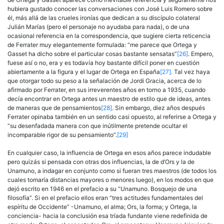
hubiera gustado conocer las conversaciones con José Luis Romero sobre
él, más allá de las crueles ironías que dedican a su discípulo colateral
Julián Marías (pero el personaje no ayudaba para nada), o de una
ocasional referencia en la correspondencia, que sugiere cierta reticencia
de Ferrater muy elegantemente formulada: “me parece que Ortega y
Gasset ha dicho sobre el particular cosas bastante sensatas”
[26]
. Empero,
fuese así o no, era y es todavía hoy bastante difícil poner en cuestión
abiertamente a la figura y el lugar de Ortega en España
[27]
. Tal vez haya
que otorgar todo su peso a la señalación de Jordi Gracia, acerca de lo
afirmado por Ferrater, en sus irreverentes años en torno a 1935, cuando
decía encontrar en Ortega antes un maestro de estilo que de ideas, antes
de maneras que de pensamientos
[28]
. Sin embargo, diez años después
Ferrater opinaba también en un sentido casi opuesto, al referirse a Ortega y
“su desenfadada manera con que inútilmente pretende ocultar el
incomparable rigor de su pensamiento”.
[29]
En cualquier caso, la influencia de Ortega en esos años parece indudable
pero quizás si pensada con otras dos influencias, la de d’Ors y la de
Unamuno, a indagar en conjunto como si fueran tres maestros (de todos los
cuales tomaría distancias mayores o menores luego), en los modos en que
dejó escrito en 1946 en el prefacio a su “Unamuno. Bosquejo de una
filosofía”. Si en el prefacio ellos eran “tres actitudes fundamentales del
espíritu de Occidente” -Unamuno, el alma; Ors, la forma; y Ortega, la
conciencia- hacia la conclusión esa tríada fundante viene redefinida de