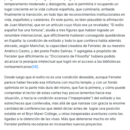
temperamento moderado y dialogante, que le permitiría ir ocupando un
lugar creciente en la vida cultural española, que culminaría, arribada
finalmente la transición, en todo tipo de reconocimientos institucionales en
vida, españoles y catalanes. En este punto, es bien plausible la afirmación
de Juan Marichal, que en un artículo cuyo título era ya revelador, “El exilio
español fue una fortuna”, aludía a tres figuras que habían logrado un
renombre internacional, que difícilmente hubieran conseguido quedándose
en España: la condición de exiliado y todo lo que conlleva había además
elevado, según Marichal, la capacidad creadora de Ferrater, de su maestro
Américo Castro, y del poeta Pedro Salinas. Y agregaba a propósito de
Ferrater que difícilmente su “Diccionario de Filosofía” hubiera podido
alcanzar la jerarquía intelectual que logró sin el acceso a las bibliotecas
norteamericanas
[58]
.
Desde luego que el exilio no es una condición deseable, aunque Ferrater
parece haber llevado esa infortuna con mucho temple, y con un fondo
optimista en la parte más dura del mismo, que fue la primera, y cómo puede
comprobar el lector de estas cartas hay pocos lamentos hacia esa
situación, o hacia la condición azarosa (“impepinable”) del exiliado y las
estrecheces que conllevaba, más allá de que narrase con gracia la enorme
cantidad de conferencias que debió dictar antes de lograr una posición
estable en el Bryn Mawr College, u otras inesperadas aventuras como las
ligadas a la obtención de las visas. Más que detenerse mucho en ello
Ferrater prefería recostarse en incesantes nuevos proyectos.