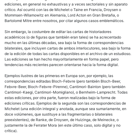
ediciones, en general no exhaustivas y a veces sectoriales y sin aparato
crítico. Así ocurrió con las de Michelet o Taine en Francia, Droysen o
Mommsen-Wilamowitz en Alemania, Lord Acton en Gran Bretaña, o
Bartolomé Mitre entre nosotros, por citar algunos casos emblemáticos.
Sin embargo, la costumbre de editar las cartas de historiadores
académicos (o de figuras que también eran tales) se ha acrecentado
mucho en las últimas décadas, sea bajo la forma de correspondencias
bilaterales, que incluyen cartas de ambos interlocutores, sea bajo la forma
de la edición de todas las cartas disponibles en el archivo de un estudioso.
Las ediciones se han hecho mayoritariamente en forma papel, pero
tendencias más recientes parecen orientarse hacia la forma digital.
Ejemplos ilustres de las primeras en Europa son, por ejemplo, las
correspondencias editadas Bloch-Febvre (pero también Bloch-Beer,
Febvre-Beer, Bloch-Febvre-Pirenne), Cantimori-Bainton (pero también
Cantimori-Kaegi, Cantimori-Momigliano), o Bernheim-Lamprecht. Todas
estas ediciones, por otra parte, fueron realizadas bajo la forma de
ediciones críticas. Ejemplos de la segunda son las correspondencias de
Michelet (una edición integral y anotada, aunque sea sumariamente, en
doce volúmenes, que sustituye a las fragmentarias o bilaterales
preexistentes), de Ranke, de Droysen, de Huizinga, de Meinecke, o
justamente la de Ferrater Mora (en este último caso, solo digital y no
crítica).