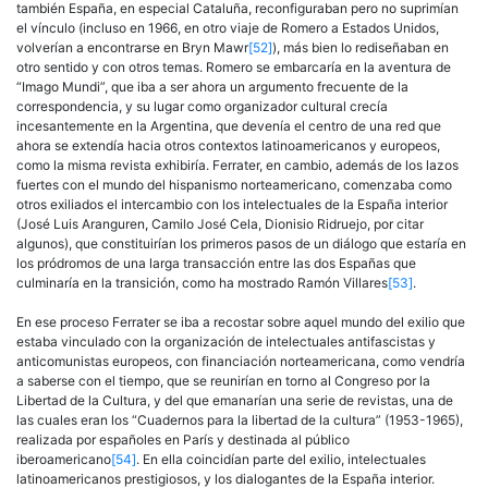
también España, en especial Cataluña, reconfiguraban pero no suprimían
el vínculo (incluso en 1966, en otro viaje de Romero a Estados Unidos,
volverían a encontrarse en Bryn Mawr
[52]
), más bien lo rediseñaban en
otro sentido y con otros temas. Romero se embarcaría en la aventura de
“Imago Mundi”, que iba a ser ahora un argumento frecuente de la
correspondencia, y su lugar como organizador cultural crecía
incesantemente en la Argentina, que devenía el centro de una red que
ahora se extendía hacia otros contextos latinoamericanos y europeos,
como la misma revista exhibiría. Ferrater, en cambio, además de los lazos
fuertes con el mundo del hispanismo norteamericano, comenzaba como
otros exiliados el intercambio con los intelectuales de la España interior
(José Luis Aranguren, Camilo José Cela, Dionisio Ridruejo, por citar
algunos), que constituirían los primeros pasos de un diálogo que estaría en
los pródromos de una larga transacción entre las dos Españas que
culminaría en la transición, como ha mostrado Ramón Villares
[53]
.
En ese proceso Ferrater se iba a recostar sobre aquel mundo del exilio que
estaba vinculado con la organización de intelectuales antifascistas y
anticomunistas europeos, con financiación norteamericana, como vendría
a saberse con el tiempo, que se reunirían en torno al Congreso por la
Libertad de la Cultura, y del que emanarían una serie de revistas, una de
las cuales eran los “Cuadernos para la libertad de la cultura” (1953-1965),
realizada por españoles en París y destinada al público
iberoamericano
[54]
. En ella coincidían parte del exilio, intelectuales
latinoamericanos prestigiosos, y los dialogantes de la España interior.