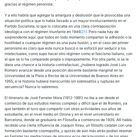
gracias al régimen peronista.
Y a ello habría que agregar la amargura y desilusión que le provocaba una
situación política que lo había llevado a un mayor involucramiento en el
Partido Socialista, lo que lo colocaba en una clara contraposición
ideológica con el régimen triunfante en 1946
[21]
. Pero nada hay de
sorprendente aquí: que todos en todo momento compartan la adhesión o la
hostilidad a cualquier régimen es una pura ilusión, y en el caso del primer
peronismo es claro que este nunca buscó o se esforzó por seducir a los
intelectuales, como supo hacer otro régimen como el fascismo italiano, con
el que se lo ha comparado propia o impropiamente. Por otra parte, si se le
diera una
chance
a la historia contrafactual, ¿hubiera logrado José Luis
Romero avanzar desde una posición docente bastante marginal en la
Universidad de la Plata a Rector de la Universidad de Buenos Aires en
1955, si la historia hubiera transcurrido sin sobresaltos y rupturas en
secuencia? Nunca lo sabremos.
El itinerario de José Ferrater Mora (1912-1991) no iba a ser desde el
comienzo de sus estudios menos complejo y difícil que el de Romero, ya
que también él tuvo que compartir con otras actividades sus años de
estudiante, en el nivel medio en Girona y en el nivel universitario en
Barcelona, donde se graduaría en Filosofía a comienzos de 1936. Allí había
recibido una cierta influencia de Joaquin Xirau, un filósofo catalán con una
formación bastante cosmopolita, y quizás de aún más atrás podían resonar
en Ferrater las mediaciones de algunos ecos del krausismo y de los aires