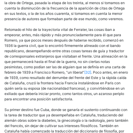
la obra de Ortega, pasada la etapa de los treinta, al menos si tomamos en
cuenta la disminución de la frecuencia de la aparición de citas de Ortega
en sus textos, o la de los años cuarenta, si tomamos en cuenta la menor
presencia de autores que formaban parte de ese mundo, como veremos.
Retomado el hilo de la trayectoria vital de Ferrater, las cosas iban a
empeorar, antes, más rápido y más pronunciadamente para él que para
Romero, ya que pocos meses después de haberse recibido, comenzó en
1936 la guerra civil, que lo encontró firmemente alineado con el bando
republicano, desempeñando entre otras cosas tareas de guía y traductor
de corresponsales extranjeros que visitaban el frente. Una alineación en la
que permanecerá hasta el final de la guerra, no sin ciertas notas
pesimistas, como podían ser las de alguien que se definía en una carta de
febrero de 1939 a Francisco Romero, “un liberal”
[32]
. Poco antes, en enero
de 1939, como resultado del derrumbe del frente del Este y la rápida caída
de Cataluña, cruzó la frontera hacia Francia instalándose en Paris con
quién sería su esposa (de nacionalidad francesa), y convirtiéndose en un
exiliado que debería iniciar pronto, como tantos otros, un azaroso periplo
para encontrar una posición satisfactoria.
Su primer destino fue Cuba, donde se ganaría el sustento continuando con
la tarea de traductor que ya desempeñaba en Cataluña, traduciendo del
alemán obras sobre la diabetes, la ginecología o la radiología, pero también
del francés, sin dejar de cultivar sus intereses filosóficos. También en
Cataluña había comenzado la traducción del diccionario de filosofía, por