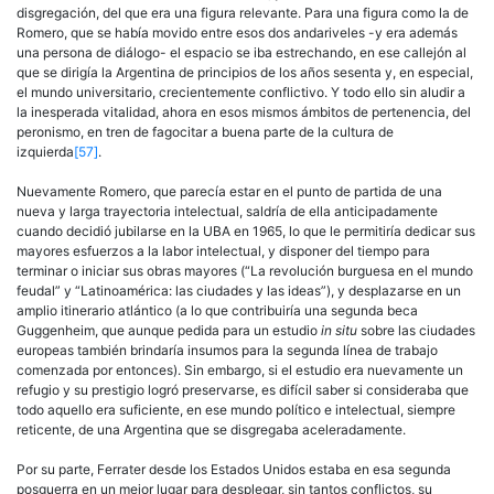
disgregación, del que era una figura relevante. Para una figura como la de
Romero, que se había movido entre esos dos andariveles -y era además
una persona de diálogo- el espacio se iba estrechando, en ese callejón al
que se dirigía la Argentina de principios de los años sesenta y, en especial,
el mundo universitario, crecientemente conflictivo. Y todo ello sin aludir a
la inesperada vitalidad, ahora en esos mismos ámbitos de pertenencia, del
peronismo, en tren de fagocitar a buena parte de la cultura de
izquierda
[57]
.
Nuevamente Romero, que parecía estar en el punto de partida de una
nueva y larga trayectoria intelectual, saldría de ella anticipadamente
cuando decidió jubilarse en la UBA en 1965, lo que le permitiría dedicar sus
mayores esfuerzos a la labor intelectual, y disponer del tiempo para
terminar o iniciar sus obras mayores (“La revolución burguesa en el mundo
feudal” y “Latinoamérica: las ciudades y las ideas”), y desplazarse en un
amplio itinerario atlántico (a lo que contribuiría una segunda beca
Guggenheim, que aunque pedida para un estudio
in situ
sobre las ciudades
europeas también brindaría insumos para la segunda línea de trabajo
comenzada por entonces). Sin embargo, si el estudio era nuevamente un
refugio y su prestigio logró preservarse, es difícil saber si consideraba que
todo aquello era suficiente, en ese mundo político e intelectual, siempre
reticente, de una Argentina que se disgregaba aceleradamente.
Por su parte, Ferrater desde los Estados Unidos estaba en esa segunda
posguerra en un mejor lugar para desplegar, sin tantos conflictos, su