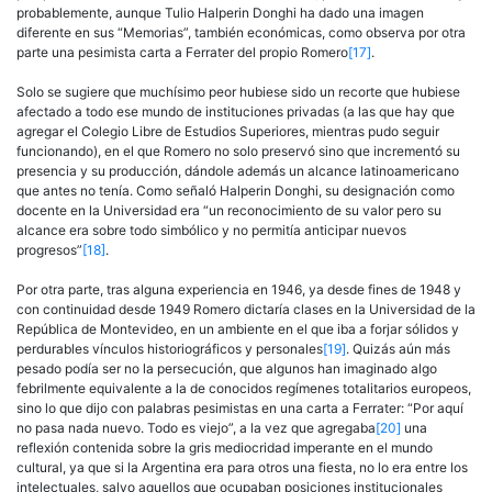
probablemente, aunque Tulio Halperin Donghi ha dado una imagen
diferente en sus “Memorias”, también económicas, como observa por otra
parte una pesimista carta a Ferrater del propio Romero
[17]
.
Solo se sugiere que muchísimo peor hubiese sido un recorte que hubiese
afectado a todo ese mundo de instituciones privadas (a las que hay que
agregar el Colegio Libre de Estudios Superiores, mientras pudo seguir
funcionando), en el que Romero no solo preservó sino que incrementó su
presencia y su producción, dándole además un alcance latinoamericano
que antes no tenía. Como señaló Halperin Donghi, su designación como
docente en la Universidad era “un reconocimiento de su valor pero su
alcance era sobre todo simbólico y no permitía anticipar nuevos
progresos”
[18]
.
Por otra parte, tras alguna experiencia en 1946, ya desde fines de 1948 y
con continuidad desde 1949 Romero dictaría clases en la Universidad de la
República de Montevideo, en un ambiente en el que iba a forjar sólidos y
perdurables vínculos historiográficos y personales
[19]
. Quizás aún más
pesado podía ser no la persecución, que algunos han imaginado algo
febrilmente equivalente a la de conocidos regímenes totalitarios europeos,
sino lo que dijo con palabras pesimistas en una carta a Ferrater: “Por aquí
no pasa nada nuevo. Todo es viejo”, a la vez que agregaba
[20]
una
reflexión contenida sobre la gris mediocridad imperante en el mundo
cultural, ya que si la Argentina era para otros una fiesta, no lo era entre los
intelectuales, salvo aquellos que ocupaban posiciones institucionales