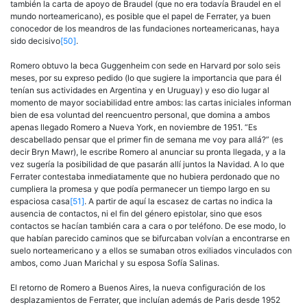
también la carta de apoyo de Braudel (que no era todavía Braudel en el
mundo norteamericano), es posible que el papel de Ferrater, ya buen
conocedor de los meandros de las fundaciones norteamericanas, haya
sido decisivo
[50]
.
Romero obtuvo la beca Guggenheim con sede en Harvard por solo seis
meses, por su expreso pedido (lo que sugiere la importancia que para él
tenían sus actividades en Argentina y en Uruguay) y eso dio lugar al
momento de mayor sociabilidad entre ambos: las cartas iniciales informan
bien de esa voluntad del reencuentro personal, que domina a ambos
apenas llegado Romero a Nueva York, en noviembre de 1951. “Es
descabellado pensar que el primer fin de semana me voy para allá?” (es
decir Bryn Mawr), le escribe Romero al anunciar su pronta llegada, y a la
vez sugería la posibilidad de que pasarán allí juntos la Navidad. A lo que
Ferrater contestaba inmediatamente que no hubiera perdonado que no
cumpliera la promesa y que podía permanecer un tiempo largo en su
espaciosa casa
[51]
. A partir de aquí la escasez de cartas no indica la
ausencia de contactos, ni el fin del género epistolar, sino que esos
contactos se hacían también cara a cara o por teléfono. De ese modo, lo
que habían parecido caminos que se bifurcaban volvían a encontrarse en
suelo norteamericano y a ellos se sumaban otros exiliados vinculados con
ambos, como Juan Marichal y su esposa Sofía Salinas.
El retorno de Romero a Buenos Aires, la nueva configuración de los
desplazamientos de Ferrater, que incluían además de Paris desde 1952