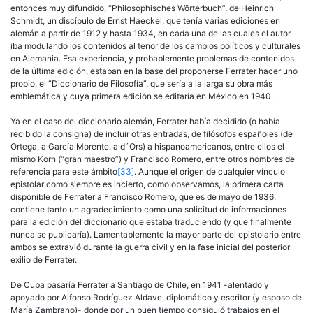
entonces muy difundido, “Philosophisches Wörterbuch”, de Heinrich
Schmidt, un discípulo de Ernst Haeckel, que tenía varias ediciones en
alemán a partir de 1912 y hasta 1934, en cada una de las cuales el autor
iba modulando los contenidos al tenor de los cambios políticos y culturales
en Alemania. Esa experiencia, y probablemente problemas de contenidos
de la última edición, estaban en la base del proponerse Ferrater hacer uno
propio, el “Diccionario de Filosofía”, que sería a la larga su obra más
emblemática y cuya primera edición se editaría en México en 1940.
Ya en el caso del diccionario alemán, Ferrater había decidido (o había
recibido la consigna) de incluir otras entradas, de filósofos españoles (de
Ortega, a García Morente, a d´Ors) a hispanoamericanos, entre ellos el
mismo Korn (“gran maestro”) y Francisco Romero, entre otros nombres de
referencia para este ámbito
[33]
. Aunque el origen de cualquier vínculo
epistolar como siempre es incierto, como observamos, la primera carta
disponible de Ferrater a Francisco Romero, que es de mayo de 1936,
contiene tanto un agradecimiento como una solicitud de informaciones
para la edición del diccionario que estaba traduciendo (y que finalmente
nunca se publicaría). Lamentablemente la mayor parte del epistolario entre
ambos se extravió durante la guerra civil y en la fase inicial del posterior
exilio de Ferrater.
De Cuba pasaría Ferrater a Santiago de Chile, en 1941 -alentado y
apoyado por Alfonso Rodríguez Aldave, diplomático y escritor (y esposo de
María Zambrano)- donde por un buen tiempo consiguió trabajos en el