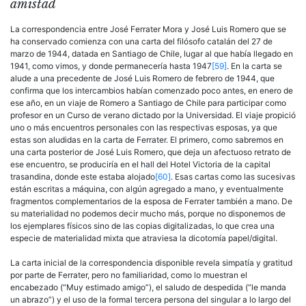
amistad
La correspondencia entre José Ferrater Mora y José Luis Romero que se
ha conservado comienza con una carta del filósofo catalán del 27 de
marzo de 1944, datada en Santiago de Chile, lugar al que había llegado en
1941, como vimos, y donde permanecería hasta 1947
[59]
. En la carta se
alude a una precedente de José Luis Romero de febrero de 1944, que
confirma que los intercambios habían comenzado poco antes, en enero de
ese año, en un viaje de Romero a Santiago de Chile para participar como
profesor en un Curso de verano dictado por la Universidad. El viaje propició
uno o más encuentros personales con las respectivas esposas, ya que
estas son aludidas en la carta de Ferrater. El primero, como sabremos en
una carta posterior de José Luis Romero, que deja un afectuoso retrato de
ese encuentro, se produciría en el hall del Hotel Victoria de la capital
trasandina, donde este estaba alojado
[60]
. Esas cartas como las sucesivas
están escritas a máquina, con algún agregado a mano, y eventualmente
fragmentos complementarios de la esposa de Ferrater también a mano. De
su materialidad no podemos decir mucho más, porque no disponemos de
los ejemplares físicos sino de las copias digitalizadas, lo que crea una
especie de materialidad mixta que atraviesa la dicotomía papel/digital.
La carta inicial de la correspondencia disponible revela simpatía y gratitud
por parte de Ferrater, pero no familiaridad, como lo muestran el
encabezado (“Muy estimado amigo”), el saludo de despedida (“le manda
un abrazo”) y el uso de la formal tercera persona del singular a lo largo del