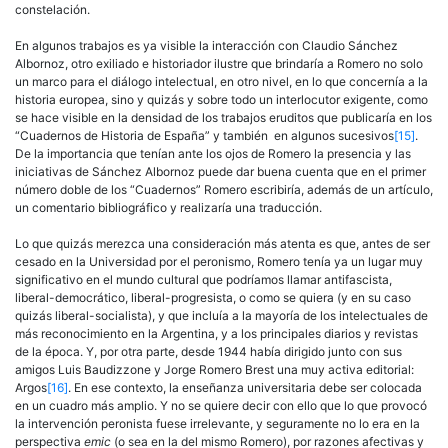
constelación.
En algunos trabajos es ya visible la interacción con Claudio Sánchez
Albornoz, otro exiliado e historiador ilustre que brindaría a Romero no solo
un marco para el diálogo intelectual, en otro nivel, en lo que concernía a la
historia europea, sino y quizás y sobre todo un interlocutor exigente, como
se hace visible en la densidad de los trabajos eruditos que publicaría en los
“Cuadernos de Historia de España” y también en algunos sucesivos
[15]
.
De la importancia que tenían ante los ojos de Romero la presencia y las
iniciativas de Sánchez Albornoz puede dar buena cuenta que en el primer
número doble de los “Cuadernos” Romero escribiría, además de un artículo,
un comentario bibliográfico y realizaría una traducción.
Lo que quizás merezca una consideración más atenta es que, antes de ser
cesado en la Universidad por el peronismo, Romero tenía ya un lugar muy
significativo en el mundo cultural que podríamos llamar antifascista,
liberal-democrático, liberal-progresista, o como se quiera (y en su caso
quizás liberal-socialista), y que incluía a la mayoría de los intelectuales de
más reconocimiento en la Argentina, y a los principales diarios y revistas
de la época. Y, por otra parte, desde 1944 había dirigido junto con sus
amigos Luis Baudizzone y Jorge Romero Brest una muy activa editorial:
Argos
[16]
. En ese contexto, la enseñanza universitaria debe ser colocada
en un cuadro más amplio. Y no se quiere decir con ello que lo que provocó
la intervención peronista fuese irrelevante, y seguramente no lo era en la
perspectiva
emic
(o sea en la del mismo Romero), por razones afectivas y