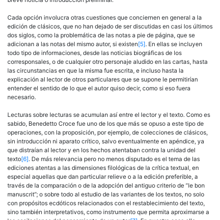
Cada opción involucra otras cuestiones que conciernen en general a la
edición de clásicos, que no han dejado de ser discutidas en casi los últimos
dos siglos, como la problemática de las notas a pie de página, que se
adicionan a las notas del mismo autor, si existen
[5]
. En ellas se incluyen
todo tipo de informaciones, desde las noticias biográficas de los
corresponsales, o de cualquier otro personaje aludido en las cartas, hasta
las circunstancias en que la misma fue escrita, e incluso hasta la
explicación al lector de otros particulares que se supone le permitirían
entender el sentido de lo que el autor quiso decir, como si eso fuera
necesario.
Lecturas sobre lecturas se acumulan así entre el lector y el texto. Como es
sabido, Benedetto Croce fue uno de los que más se opuso a este tipo de
operaciones, con la proposición, por ejemplo, de colecciones de clásicos,
sin introducción ni aparato crítico, salvo eventualmente en apéndice, ya
que distraían al lector y en los hechos atentaban contra la unidad del
texto
[6]
. De más relevancia pero no menos disputado es el tema de las
ediciones atentas a las dimensiones filológicas de la crítica textual, en
especial aquellas que dan particular relieve o a la edición preferible, a
través de la comparación o de la adopción del antiguo criterio de “le bon
manuscrit”; o sobre todo al estudio de las variantes de los textos, no solo
con propósitos ecdóticos relacionados con el restablecimiento del texto,
sino también interpretativos, como instrumento que permita aproximarse a