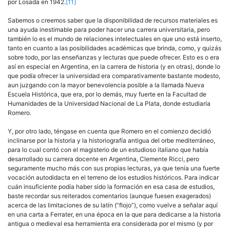
por Losada en 1942.
[11]
Sabemos o creemos saber que la disponibilidad de recursos materiales es
una ayuda inestimable para poder hacer una carrera universitaria, pero
también lo es el mundo de relaciones intelectuales en que uno está inserto,
tanto en cuanto a las posibilidades académicas que brinda, como, y quizás
sobre todo, por las enseñanzas y lecturas que puede ofrecer. Esto es o era
así en especial en Argentina, en la carrera de historia (y en otras), donde lo
que podía ofrecer la universidad era comparativamente bastante modesto,
aun juzgando con la mayor benevolencia posible a la llamada Nueva
Escuela Histórica, que era, por lo demás, muy fuerte en la Facultad de
Humanidades de la Universidad Nacional de La Plata, donde estudiaría
Romero.
Y, por otro lado, téngase en cuenta que Romero en el comienzo decidió
inclinarse por la historia y la historiografía antigua del orbe mediterráneo,
para lo cual contó con el magisterio de un estudioso italiano que había
desarrollado su carrera docente en Argentina, Clemente Ricci, pero
seguramente mucho más con sus propias lecturas, ya que tenía una fuerte
vocación autodidacta en el terreno de los estudios históricos. Para indicar
cuán insuficiente podía haber sido la formación en esa casa de estudios,
baste recordar sus reiterados comentarios (aunque fuesen exagerados)
acerca de las limitaciones de su latín (“flojo”), como vuelve a señalar aquí
en una carta a Ferrater, en una época en la que para dedicarse a la historia
antigua o medieval esa herramienta era considerada por el mismo (y por