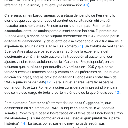
referencias, “La ironía, la muerte y la admiración”
[40]
.
Chile sería, sin embargo, apenas otra etapa del periplo de Ferrater y lo
cierto es que cualquiera fuese el confort de su situación chilena, él
buscaba otros horizontes. En este punto se abrían para Ferrater dos
escenarios, entre los cuales parecía mantenerse incierto. El primero era
Buenos Aires, a donde había viajado brevemente en 1947 invitado por la
editorial Sudamericana -y da cuenta de esa experiencia, que fue una bella
experiencia, en una carta a José Luis Romero
[41]
. Se trataba de realizar en
Buenos Aires algo que parece otra variación de la experiencia del
diccionario alemán. En este caso era la traducción al castellano, con
ajustes y sobre todo adiciones, de la “Columbia Encyclopedia”, en un
volumen que, publicado por aquella universidad en 1935 y que había
tenido sucesivas reimpresiones y estaba en los pródromos de una nueva
edición en inglés, estaba prevista editar en Buenos Aires entre fines de
1948 y principios de 1949
[42]
. Para la nueva tarea Ferrater esperaba
contar con José Luis Romero, a quien consideraba imprescindible, para
que se hiciese cargo de toda la parte histórica o de la que él quisiese
[43]
.
Paralelamente Ferrater había tramitado una beca Guggenheim, que
comenzaría en diciembre de 1948 -aunque en enero de 1949 todavía
señala a Romero que pese a los retrasos en el tema de la Enciclopedia “no
me abandone (…) pues confío en que sea usted el gran puntal de la parte
histórica”
[44]
. La beca, por su parte no muy holgada según sus