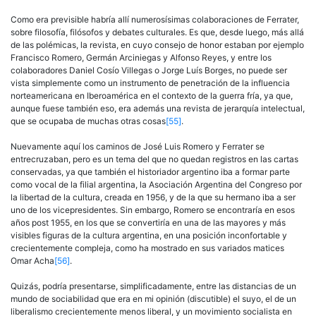
Como era previsible habría allí numerosísimas colaboraciones de Ferrater,
sobre filosofía, filósofos y debates culturales. Es que, desde luego, más allá
de las polémicas, la revista, en cuyo consejo de honor estaban por ejemplo
Francisco Romero, Germán Arciniegas y Alfonso Reyes, y entre los
colaboradores Daniel Cosío Villegas o Jorge Luís Borges, no puede ser
vista simplemente como un instrumento de penetración de la influencia
norteamericana en Iberoamérica en el contexto de la guerra fría, ya que,
aunque fuese también eso, era además una revista de jerarquía intelectual,
que se ocupaba de muchas otras cosas
[55]
.
Nuevamente aquí los caminos de José Luis Romero y Ferrater se
entrecruzaban, pero es un tema del que no quedan registros en las cartas
conservadas, ya que también el historiador argentino iba a formar parte
como vocal de la filial argentina, la Asociación Argentina del Congreso por
la libertad de la cultura, creada en 1956, y de la que su hermano iba a ser
uno de los vicepresidentes. Sin embargo, Romero se encontraría en esos
años post 1955, en los que se convertiría en una de las mayores y más
visibles figuras de la cultura argentina, en una posición inconfortable y
crecientemente compleja, como ha mostrado en sus variados matices
Omar Acha
[56]
.
Quizás, podría presentarse, simplificadamente, entre las distancias de un
mundo de sociabilidad que era en mi opinión (discutible) el suyo, el de un
liberalismo crecientemente menos liberal, y un movimiento socialista en