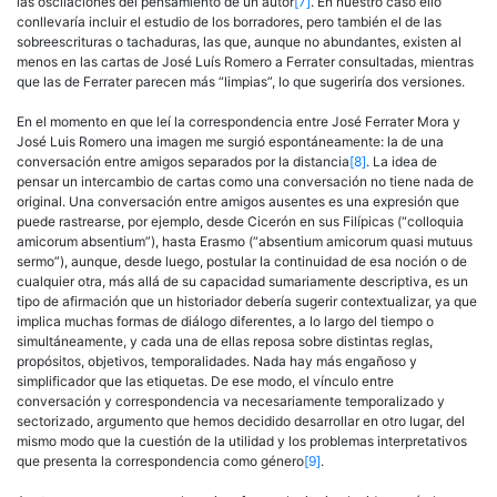
las oscilaciones del pensamiento de un autor
[7]
. En nuestro caso ello
conllevaría incluir el estudio de los borradores, pero también el de las
sobreescrituras o tachaduras, las que, aunque no abundantes, existen al
menos en las cartas de José Luís Romero a Ferrater consultadas, mientras
que las de Ferrater parecen más “limpias”, lo que sugeriría dos versiones.
En el momento en que leí la correspondencia entre José Ferrater Mora y
José Luis Romero una imagen me surgió espontáneamente: la de una
conversación entre amigos separados por la distancia
[8]
. La idea de
pensar un intercambio de cartas como una conversación no tiene nada de
original. Una conversación entre amigos ausentes es una expresión que
puede rastrearse, por ejemplo, desde Cicerón en sus Filípicas (“colloquia
amicorum absentium”), hasta Erasmo (“absentium amicorum quasi mutuus
sermo”), aunque, desde luego, postular la continuidad de esa noción o de
cualquier otra, más allá de su capacidad sumariamente descriptiva, es un
tipo de afirmación que un historiador debería sugerir contextualizar, ya que
implica muchas formas de diálogo diferentes, a lo largo del tiempo o
simultáneamente, y cada una de ellas reposa sobre distintas reglas,
propósitos, objetivos, temporalidades. Nada hay más engañoso y
simplificador que las etiquetas. De ese modo, el vínculo entre
conversación y correspondencia va necesariamente temporalizado y
sectorizado, argumento que hemos decidido desarrollar en otro lugar, del
mismo modo que la cuestión de la utilidad y los problemas interpretativos
que presenta la correspondencia como género
[9]
.