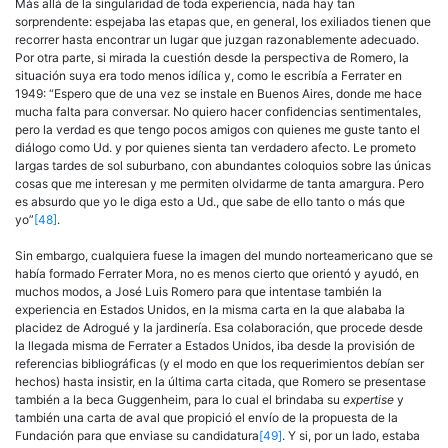
Más allá de la singularidad de toda experiencia, nada hay tan
sorprendente: espejaba las etapas que, en general, los exiliados tienen que
recorrer hasta encontrar un lugar que juzgan razonablemente adecuado.
Por otra parte, si mirada la cuestión desde la perspectiva de Romero, la
situación suya era todo menos idílica y, como le escribía a Ferrater en
1949: “Espero que de una vez se instale en Buenos Aires, donde me hace
mucha falta para conversar. No quiero hacer confidencias sentimentales,
pero la verdad es que tengo pocos amigos con quienes me guste tanto el
diálogo como Ud. y por quienes sienta tan verdadero afecto. Le prometo
largas tardes de sol suburbano, con abundantes coloquios sobre las únicas
cosas que me interesan y me permiten olvidarme de tanta amargura. Pero
es absurdo que yo le diga esto a Ud., que sabe de ello tanto o más que
yo”
[48]
.
Sin embargo, cualquiera fuese la imagen del mundo norteamericano que se
había formado Ferrater Mora, no es menos cierto que orientó y ayudó, en
muchos modos, a José Luis Romero para que intentase también la
experiencia en Estados Unidos, en la misma carta en la que alababa la
placidez de Adrogué y la jardinería. Esa colaboración, que procede desde
la llegada misma de Ferrater a Estados Unidos, iba desde la provisión de
referencias bibliográficas (y el modo en que los requerimientos debían ser
hechos) hasta insistir, en la última carta citada, que Romero se presentase
también a la beca Guggenheim, para lo cual el brindaba su
expertise
y
también una carta de aval que propició el envío de la propuesta de la
Fundación para que enviase su candidatura
[49]
. Y si, por un lado, estaba