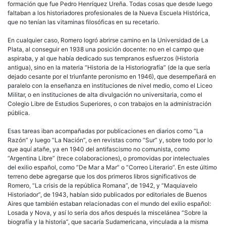
formación que fue Pedro Henríquez Ureña. Todas cosas que desde luego
faltaban a los historiadores profesionales de la Nueva Escuela Histórica,
que no tenían las vitaminas filosóficas en su recetario.
En cualquier caso, Romero logró abrirse camino en la Universidad de La
Plata, al conseguir en 1938 una posición docente: no en el campo que
aspiraba, y al que había dedicado sus tempranos esfuerzos (Historia
antigua), sino en la materia “Historia de la Historiografía” (de la que sería
dejado cesante por el triunfante peronismo en 1946), que desempeñará en
paralelo con la enseñanza en instituciones de nivel medio, como el Liceo
Militar, o en instituciones de alta divulgación no universitaria, como el
Colegio Libre de Estudios Superiores, o con trabajos en la administración
pública.
Esas tareas iban acompañadas por publicaciones en diarios como “La
Razón” y luego “La Nación”, o en revistas como “Sur” y, sobre todo por lo
que aquí atañe, ya en 1940 del antifascismo no comunista, como
“Argentina Libre” (trece colaboraciones), o promovidas por intelectuales
del exilio español, como “De Mar a Mar” o “Correo Literario”. En este último
terreno debe agregarse que los dos primeros libros significativos de
Romero, “La crisis de la república Romana”, de 1942, y “Maquiavelo
Historiador”, de 1943, habían sido publicados por editoriales de Buenos
Aires que también estaban relacionadas con el mundo del exilio español:
Losada y Nova, y así lo sería dos años después la miscelánea “Sobre la
biografía y la historia”, que sacaría Sudamericana, vinculada a la misma