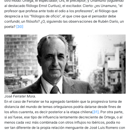
otro modo: Ortega, el espectador; Ors, el preceptor; y Unamuno (siguiendo
al destacado filólogo Ernst Curtius), el excitador. Cierto: ¿es Unamuno, “el
profesor que profesa ante todo el odio a los profesores”, el filólogo que
desprecia a los “filólogos de oficio”, el que cree que el pensador debe
confundir, un filósofo? ¿O, siguiendo las observaciones de Rubén Darío, un
poeta?
[30]
José Ferrater Mora.
En el caso de Ferrater se ha agregado también que la progresiva toma de
distancia del mundo de temas orteguianos podría datarse desde fines de
los años cuarenta, es decir posterior a la etapa chilena
[31]
. Por otra parte,
si así fuese, ese tipo de influencia lentamente decreciente de Ortega, o al
menos cada vez más combinada con otros influjos no ibéricos, podía no
ser tan diferente de la propia relación menguante de José Luis Romero con