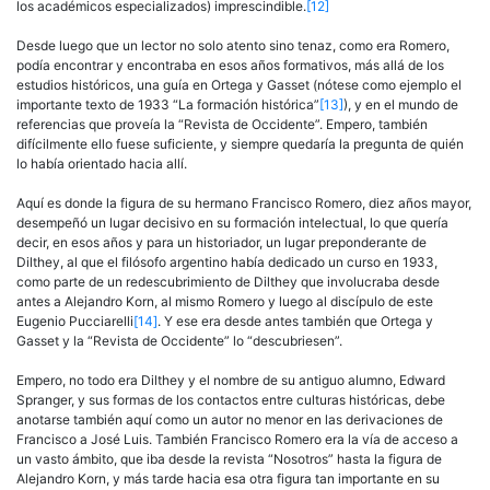
los académicos especializados) imprescindible.
[12]
Desde luego que un lector no solo atento sino tenaz, como era Romero,
podía encontrar y encontraba en esos años formativos, más allá de los
estudios históricos, una guía en Ortega y Gasset (nótese como ejemplo el
importante texto de 1933 “La formación histórica”
[13]
), y en el mundo de
referencias que proveía la “Revista de Occidente”. Empero, también
difícilmente ello fuese suficiente, y siempre quedaría la pregunta de quién
lo había orientado hacia allí.
Aquí es donde la figura de su hermano Francisco Romero, diez años mayor,
desempeñó un lugar decisivo en su formación intelectual, lo que quería
decir, en esos años y para un historiador, un lugar preponderante de
Dilthey, al que el filósofo argentino había dedicado un curso en 1933,
como parte de un redescubrimiento de Dilthey que involucraba desde
antes a Alejandro Korn, al mismo Romero y luego al discípulo de este
Eugenio Pucciarelli
[14]
. Y ese era desde antes también que Ortega y
Gasset y la “Revista de Occidente” lo “descubriesen”.
Empero, no todo era Dilthey y el nombre de su antiguo alumno, Edward
Spranger, y sus formas de los contactos entre culturas históricas, debe
anotarse también aquí como un autor no menor en las derivaciones de
Francisco a José Luis. También Francisco Romero era la vía de acceso a
un vasto ámbito, que iba desde la revista “Nosotros” hasta la figura de
Alejandro Korn, y más tarde hacia esa otra figura tan importante en su