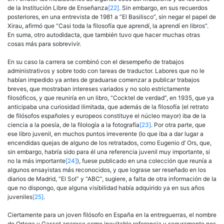
de la Institución Libre de Enseñanza
[22]
. Sin embargo, en sus recuerdos
posteriores, en una entrevista de 1981 a ”El Basilisco”, sin negar el papel de
Xirau, afirmó que “Casi toda la filosofía que aprendí, la aprendí en libros”.
En suma, otro autodidacta, que también tuvo que hacer muchas otras
cosas más para sobrevivir.
En su caso la carrera se combinó con el desempeño de trabajos
administrativos y sobre todo con tareas de traductor. Labores que no le
habían impedido ya antes de graduarse comenzar a publicar trabajos
breves, que mostraban intereses variados y no solo estrictamente
filosóficos, y que reuniría en un libro, “Cocktel de verdad”, en 1935, que ya
anticipaba una curiosidad ilimitada, que además de la filosofía (el retrato
de filósofos españoles y europeos constituye el núcleo mayor) iba de la
ciencia a la poesía, de la filología a la fotografía
[23]
. Por otra parte, que
ese libro juvenil, en muchos puntos irreverente (lo que iba a dar lugar a
encendidas quejas de alguno de los retratados, como Eugenio d’ Ors, que,
sin embargo, habría sido para él una referencia juvenil muy importante, si
no la más importante
[24]
), fuese publicado en una colección que reunía a
algunos ensayistas más reconocidos, y que lograse ser reseñado en los
diarios de Madrid, “El Sol” y “ABC”, sugiere, a falta de otra información de la
que no dispongo, que alguna visibilidad había adquirido ya en sus años
juveniles
[25]
.
Ciertamente para un joven filósofo en España en la entreguerras, el nombre
de Ortega y Gasset aparece como inevitable referencia y seguramente nos