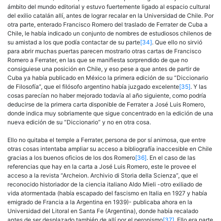
ámbito del mundo editorial y estuvo fuertemente ligado al espacio cultural
del exilio catalán allí, antes de lograr recalar en la Universidad de Chile. Por
otra parte, enterado Francisco Romero del traslado de Ferrater de Cuba a
Chile, le había indicado un conjunto de nombres de estudiosos chilenos de
su amistad a los que podía contactar de su parte
[34]
. Que ello no sirvió
para abrir muchas puertas parecen mostrarlo otras cartas de Francisco
Romero a Ferrater, en las que se manifiesta sorprendido de que no
consiguiese una posición en Chile, y eso pese a que antes de partir de
Cuba ya había publicado en México la primera edición de su “Diccionario
de Filosofía”, que el filósofo argentino había juzgado excelente
[35]
. Y las
cosas parecían no haber mejorado todavía al año siguiente, como podría
deducirse de la primera carta disponible de Ferrater a José Luis Romero,
donde indica muy sobriamente que sigue concentrado en la edición de una
nueva edición de su “Diccionario” y no en otra cosa.
Ello no quitaba el temple a Ferrater, persona de por sí animosa, que entre
otras cosas intentaba ampliar su acceso a bibliografía inaccesible en Chile
gracias a los buenos oficios de los dos Romero
[36]
. En el caso de las
referencias que hay en la carta a José Luis Romero, este le provee el
acceso a la revista “Archeion. Archivio di Storia della Scienza”, que el
reconocido historiador de la ciencia italiano Aldo Mieli -otro exiliado de
vida atormentada (había escapado del fascismo en Italia en 1927 y había
emigrado de Francia a la Argentina en 1939)- publicaba ahora en la
Universidad del Litoral en Santa Fe (Argentina), donde había recalado
antes de ser desplazado también de allí por el peronismo
[37]
. Ello era parte