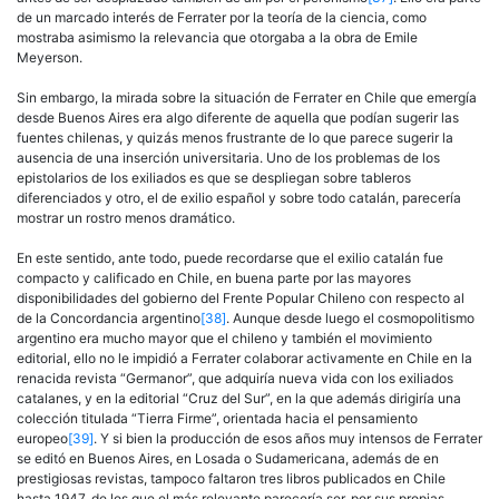
de un marcado interés de Ferrater por la teoría de la ciencia, como
mostraba asimismo la relevancia que otorgaba a la obra de Emile
Meyerson.
Sin embargo, la mirada sobre la situación de Ferrater en Chile que emergía
desde Buenos Aires era algo diferente de aquella que podían sugerir las
fuentes chilenas, y quizás menos frustrante de lo que parece sugerir la
ausencia de una inserción universitaria. Uno de los problemas de los
epistolarios de los exiliados es que se despliegan sobre tableros
diferenciados y otro, el de exilio español y sobre todo catalán, parecería
mostrar un rostro menos dramático.
En este sentido, ante todo, puede recordarse que el exilio catalán fue
compacto y calificado en Chile, en buena parte por las mayores
disponibilidades del gobierno del Frente Popular Chileno con respecto al
de la Concordancia argentino
[38]
. Aunque desde luego el cosmopolitismo
argentino era mucho mayor que el chileno y también el movimiento
editorial, ello no le impidió a Ferrater colaborar activamente en Chile en la
renacida revista “Germanor”, que adquiría nueva vida con los exiliados
catalanes, y en la editorial “Cruz del Sur”, en la que además dirigiría una
colección titulada “Tierra Firme”, orientada hacia el pensamiento
europeo
[39]
. Y si bien la producción de esos años muy intensos de Ferrater
se editó en Buenos Aires, en Losada o Sudamericana, además de en
prestigiosas revistas, tampoco faltaron tres libros publicados en Chile
hasta 1947, de los que el más relevante parecería ser, por sus propias