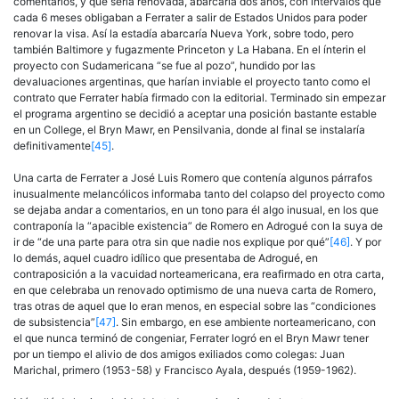
comentarios, y que sería renovada, abarcaría dos años, con intervalos que
cada 6 meses obligaban a Ferrater a salir de Estados Unidos para poder
renovar la visa. Así la estadía abarcaría Nueva York, sobre todo, pero
también Baltimore y fugazmente Princeton y La Habana. En el ínterin el
proyecto con Sudamericana “se fue al pozo”, hundido por las
devaluaciones argentinas, que harían inviable el proyecto tanto como el
contrato que Ferrater había firmado con la editorial. Terminado sin empezar
el programa argentino se decidió a aceptar una posición bastante estable
en un College, el Bryn Mawr, en Pensilvania, donde al final se instalaría
definitivamente
[45]
.
Una carta de Ferrater a José Luis Romero que contenía algunos párrafos
inusualmente melancólicos informaba tanto del colapso del proyecto como
se dejaba andar a comentarios, en un tono para él algo inusual, en los que
contraponía la “apacible existencia” de Romero en Adrogué con la suya de
ir de “de una parte para otra sin que nadie nos explique por qué”
[46]
. Y por
lo demás, aquel cuadro idílico que presentaba de Adrogué, en
contraposición a la vacuidad norteamericana, era reafirmado en otra carta,
en que celebraba un renovado optimismo de una nueva carta de Romero,
tras otras de aquel que lo eran menos, en especial sobre las “condiciones
de subsistencia”
[47]
. Sin embargo, en ese ambiente norteamericano, con
el que nunca terminó de congeniar, Ferrater logró en el Bryn Mawr tener
por un tiempo el alivio de dos amigos exiliados como colegas: Juan
Marichal, primero (1953-58) y Francisco Ayala, después (1959-1962).