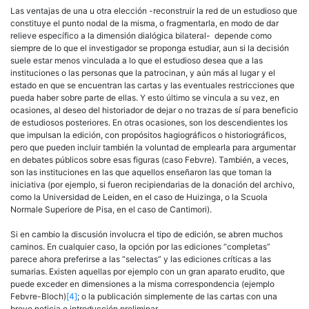
Las ventajas de una u otra elección -reconstruir la red de un estudioso que
constituye el punto nodal de la misma, o fragmentarla, en modo de dar
relieve específico a la dimensión dialógica bilateral- depende como
siempre de lo que el investigador se proponga estudiar, aun si la decisión
suele estar menos vinculada a lo que el estudioso desea que a las
instituciones o las personas que la patrocinan, y aún más al lugar y el
estado en que se encuentran las cartas y las eventuales restricciones que
pueda haber sobre parte de ellas. Y esto último se vincula a su vez, en
ocasiones, al deseo del historiador de dejar o no trazas de sí para beneficio
de estudiosos posteriores. En otras ocasiones, son los descendientes los
que impulsan la edición, con propósitos hagiográficos o historiográficos,
pero que pueden incluir también la voluntad de emplearla para argumentar
en debates públicos sobre esas figuras (caso Febvre). También, a veces,
son las instituciones en las que aquellos enseñaron las que toman la
iniciativa (por ejemplo, si fueron recipiendarias de la donación del archivo,
como la Universidad de Leiden, en el caso de Huizinga, o la Scuola
Normale Superiore de Pisa, en el caso de Cantimori).
Si en cambio la discusión involucra el tipo de edición, se abren muchos
caminos. En cualquier caso, la opción por las ediciones “completas”
parece ahora preferirse a las “selectas” y las ediciones críticas a las
sumarias. Existen aquellas por ejemplo con un gran aparato erudito, que
puede exceder en dimensiones a la misma correspondencia (ejemplo
Febvre-Bloch)
[4]
; o la publicación simplemente de las cartas con una
breve noticia o introducción preliminar.