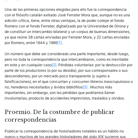
Una de las primeras opciones elegidas para ello fue la correspondencia
con el filósofo catalán exiliado José Ferrater Mora que, aunque no es una
edición crítica, tiene, entre otras ventajas, la de poder cotejar el fondo
Romero con el fondo Ferrater, digitalizado por la Universidad de Girona y
de constituir un intercambio bilateral y un corpus de buenas dimensiones,
ya que reúne 38 cartas enviadas por Ferrater Mora, y 22 cartas enviadas
por Romero, entre 1944 y 1966
[1]
.
Un número que debe ser considerado una parte importante, desde luego,
pero no toda la correspondencia que intercambiaron, como es inevitable
en este y en cualquier caso
[2]
. Pérdidas voluntarias: por la destrucción por
parte de los productores (o por su desidia), por sus corresponsales o sus
descendientes, por un mercado poco transparente (y sujeto a
falsificaciones), en el que concurrían y concurren libreros inescrupulosos o
no, herederos necesitados y ávidos bibliófilos
[3]
. Muchos más
importantes, sin embargo, son las pérdidas que podríamos llamar
involuntarias, producto de accidentes imprevistos, traslados y olvidos.
Proemio. De la costumbre de publicar
correspondencias
Publicar la correspondencia de historiadores notables es un hábito no
nuevo y muchos de los grandes historiadores del siglo XIX tuvieron sus