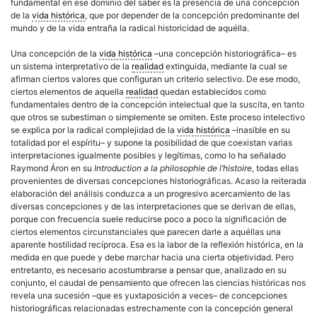
fundamental en ese dominio del saber es la presencia de una concepción
de la
vida histórica
, que por depender de la concepción predominante del
mundo y de la vida entraña la radical historicidad de aquélla.
Una concepción de la
vida histórica
–una concepción historiográfica– es
un sistema interpretativo de la
realidad
extinguida, mediante la cual se
afirman ciertos valores que configuran un criterio selectivo. De ese modo,
ciertos elementos de aquella
realidad
quedan establecidos como
fundamentales dentro de la concepción intelectual que la suscita, en tanto
que otros se subestiman o simplemente se omiten. Este proceso intelectivo
se explica por la radical complejidad de la
vida histórica
–inasible en su
totalidad por el espíritu– y supone la posibilidad de que coexistan varias
interpretaciones igualmente posibles y legítimas, como lo ha señalado
Raymond Áron en su
Introduction a la philosophie de l’histoire
, todas ellas
provenientes de diversas concepciones historiográficas. Acaso la reiterada
elaboración del análisis conduzca a un progresivo acercamiento de las
diversas concepciones y de las interpretaciones que se derivan de ellas,
porque con frecuencia suele reducirse poco a poco la significación de
ciertos elementos circunstanciales que parecen darle a aquéllas una
aparente hostilidad recíproca. Esa es la labor de la reflexión histórica, en la
medida en que puede y debe marchar hacia una cierta objetividad. Pero
entretanto, es necesario acostumbrarse a pensar que, analizado en su
conjunto, el caudal de pensamiento que ofrecen las ciencias históricas nos
revela una sucesión –que es yuxtaposición a veces– de concepciones
historiográficas relacionadas estrechamente con la concepción general