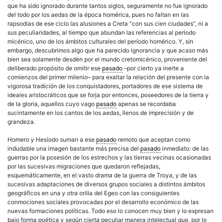
que ha sido ignorado durante tantos siglos, seguramente no fue ignorado
del todo por los aedas de la época homérica, pues no faltan en las
rapsodias de ese ciclo las alusiones a Creta “con sus cien ciudades”, ni a
sus peculiaridades, al tiempo que abundan las referencias al período
micénico, uno de los ámbitos culturales del período homérico. Y, sin
embargo, descubrimos algo que ha parecido ignorancia y que acaso más
bien sea solamente desdén por el mundo cretomicénico, proveniente del
deliberado propósito de omitir ese
pasado
–por cierto ya inerte a
comienzos del primer milenio– para exaltar la relación del presente con la
vigorosa tradición de los conquistadores, portadores de ese sistema de
ideales aristocráticos que se forja por entonces, poseedores de la tierra y
de la gloria, aquellos cuyo vago
pasado
apenas se recordaba
sucintamente en los cantos de los aedas, llenos de imprecisión y de
grandeza.
Homero y Hesíodo suman a ese
pasado
remoto que aceptan como
indudable una imagen bastante más precisa del
pasado
inmediato: de las
guerras por la posesión de los estrechos y las tierras vecinas ocasionadas
por las sucesivas migraciones que quedaron reflejadas,
esquemáticamente, en el vasto drama de la guerra de Troya, y de las
sucesivas adaptaciones de diversos grupos sociales a distintos ámbitos
geográficos en una y otra orilla del Egeo con las consiguientes
conmociones sociales provocadas por el desarrollo económico de las
nuevas formaciones políticas. Todo eso lo conocen muy bien y lo expresan
bajo forma poética y según cierta peculiar manera intelectual que, por lo