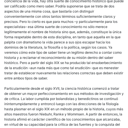
conciencia de la vida, hay otra suerte de conocimiento histórico que puede
ser calificado como mero saber. Podría suponerse que se trata de dos
aspectos de una misma cosa, que bastaría con distinguir
convenientemente con otros tantos términos suficientemente claros y
precisos. Pero lo cierto es que para muchos –y particularmente para los
especialistas– esa última suerte de conocimiento no sólo merece
legítimamente el nombre de historia sino que, además, constituye la única
forma respetable dentro de esta disciplina, en tanto que aquella en la que
palpita con dramatismo la vida parece a sus ojos escapar hacia los
dominios de la literatura, la filosofía o la política, según los casos. Ya
veremos cómo este tipo de saber tiene un legítimo derecho a contar como
historia y a reclamar el reconocimiento de su misión dentro del saber
histórico. Pero a partir del siglo XIX se ha producido tal ensoberbecimiento
de la erudición –aun nada más que como tal erudición– que es menester
tratar de establecer nuevamente las relaciones correctas que deben existir
entre ambos tipos de saber.
Particularmente desde el siglo XVII, la ciencia histórica comenzó a tratar
de obtener un mayor perfeccionamiento en sus métodos de investigación y
de crítica. La labor cumplida por bolandistas y benedictinos se continuó
ininterrumpidamente y entroncó luego con las direcciones de la filología
hasta plasmar en el siglo XIX en un método propio de la historia, cuyos más
altos maestros fueron Niebuhr, Ranke y Mommsen. A partir de entonces, la
historia afirmó el carácter científico de los conocimientos que alcanzaba,
en virtud de su capacidad para la crítica de las fuentes y la conquista del