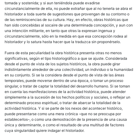
tomada y sostenida; y si aun teniéndola puede evadirse
circunstancialmente de ella, no puede extrañar que al no tenerla se abra el
historiador a toda suerte de sugestiones que provengan de su contorno o
de las reminiscencias de su cultura. Hay, en efecto, obras históricas que
han sido concebidas al socaire de una determinada concepción, y aun con
una intención militante, en tanto que otras la expresan ingenua y
circunstancialmente, sólo en la medida en que esa concepción rodea al
historiador y lo satura hasta hacer que la traduzca sin proponérselo.
Fuera de esta peculiaridad la obra histórica presenta otras no menos
significativas, según el tipo historiográfico a que se ajuste. Considerada
desde el punto de vista de los sujetos históricos, la obra puede girar
indistintamente alrededor de una colectividad, un individuo o la humanidad
en su conjunto. Si se la considera desde el punto de vista de las áreas
temporales, puede moverse dentro de una época, o tomar un proceso
singular, o tratar de captar la totalidad del desarrollo humano. Si se toman
en cuenta las manifestaciones de la actividad histórica, puede atender
simplemente a la sucesión de los hechos políticos y sociales, o reflejar un
determinado proceso espiritual, o tratar de abarcar la totalidad de la
actividad histórica. Y si se parte de los nexos del acontecer histórico,
puede presentarse como una mera crónica –que no se preocupa por
establecerlos–, o como una demostración de la presencia de una causa
única y determinante, o como el resultado de una multitud de factores
cuya singularidad quiere indagar el historiador.