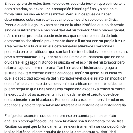
En cualquiera de estos tipos –o de otros secundarios– en que se inserte la
obra histórica, se acusa una concepción historiográfica, ya sea en su
forma pura, ya sea en formas mixtas. Pero aun después de haber
determinado estas características no estamos al cabo de su análisis.
Porque queda luego un vasto sector de la obra histórica que no depende
sino de la intransferible personalidad del historiador. Más o menos genial,
más o menos profundo, puede éste escapar en cierto sentido de todo
compromiso doctrinario previamente dado e iluminar con su propia luz un
área respecto a la cual revela determinadas afinidades personales
poniendo en ello aptitudes que son también irreductibles a lo que no sea su
propia personalidad. Hay, además, una última circunstancia que no debe
olvidarse: el
pasado
histórico se suscita en el espíritu del historiador pero
retorna bajo una forma literaria. También aquí el historiador agrega o
sustrae inevitablemente ciertas calidades según su genio. Si el ideal es
que la capacidad expresiva del historiador vivifique el relato sin modificar
en un ápice el alcance de su pensamiento críticamente establecido, no
puede negarse que unas veces esa capacidad evocativa conspira contra
la exactitud y otras acrecienta injustificadamente el crédito que debe
concedérsele a un historiador. Pero, en todo caso, esta consideración es
accesoria y sólo tangencialmente interesa a la historia de la historiografía.
En rigor, los aspectos que deben tomarse en cuenta para un estricto
análisis historiográfico de una obra histórica son fundamentalmente tres.
Repitamos aquí que lo fundamental es examinar en ella su concepción de
la
vida histórica
, piedra angular de toda la obra, porque su debilidad