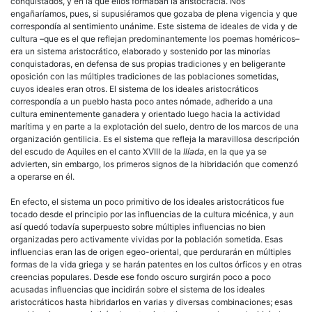
conquistados, y en la que ellos formaban la aristocracia. Nos
engañaríamos, pues, si supusiéramos que gozaba de plena vigencia y que
correspondía al sentimiento unánime. Este sistema de ideales de vida y de
cultura –que es el que reflejan predominantemente los poemas homéricos–
era un sistema aristocrático, elaborado y sostenido por las minorías
conquistadoras, en defensa de sus propias tradiciones y en beligerante
oposición con las múltiples tradiciones de las poblaciones sometidas,
cuyos ideales eran otros. El sistema de los ideales aristocráticos
correspondía a un pueblo hasta poco antes nómade, adherido a una
cultura eminentemente ganadera y orientado luego hacia la actividad
marítima y en parte a la explotación del suelo, dentro de los marcos de una
organización gentilicia. Es el sistema que refleja la maravillosa descripción
del escudo de Aquiles en el canto XVIII de la
Ilíada
, en la que ya se
advierten, sin embargo, los primeros signos de la hibridación que comenzó
a operarse en él.
En efecto, el sistema un poco primitivo de los ideales aristocráticos fue
tocado desde el principio por las influencias de la cultura micénica, y aun
así quedó todavía superpuesto sobre múltiples influencias no bien
organizadas pero activamente vividas por la población sometida. Esas
influencias eran las de origen egeo-oriental, que perdurarán en múltiples
formas de la vida griega y se harán patentes en los cultos órficos y en otras
creencias populares. Desde ese fondo oscuro surgirán poco a poco
acusadas influencias que incidirán sobre el sistema de los ideales
aristocráticos hasta hibridarlos en varias y diversas combinaciones; esas