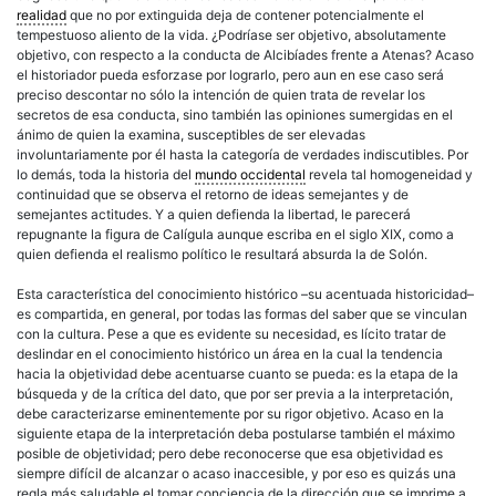
realidad
que no por extinguida deja de contener potencialmente el
tempestuoso aliento de la vida. ¿Podríase ser objetivo, absolutamente
objetivo, con respecto a la conducta de Alcibíades frente a Atenas? Acaso
el historiador pueda esforzase por lograrlo, pero aun en ese caso será
preciso descontar no sólo la intención de quien trata de revelar los
secretos de esa conducta, sino también las opiniones sumergidas en el
ánimo de quien la examina, susceptibles de ser elevadas
involuntariamente por él hasta la categoría de verdades indiscutibles. Por
lo demás, toda la historia del
mundo occidental
revela tal homogeneidad y
continuidad que se observa el retorno de ideas semejantes y de
semejantes actitudes. Y a quien defienda la libertad, le parecerá
repugnante la figura de Calígula aunque escriba en el siglo XIX, como a
quien defienda el realismo político le resultará absurda la de Solón.
Esta característica del conocimiento histórico –su acentuada historicidad–
es compartida, en general, por todas las formas del saber que se vinculan
con la cultura. Pese a que es evidente su necesidad, es lícito tratar de
deslindar en el conocimiento histórico un área en la cual la tendencia
hacia la objetividad debe acentuarse cuanto se pueda: es la etapa de la
búsqueda y de la crítica del dato, que por ser previa a la interpretación,
debe caracterizarse eminentemente por su rigor objetivo. Acaso en la
siguiente etapa de la interpretación deba postularse también el máximo
posible de objetividad; pero debe reconocerse que esa objetividad es
siempre difícil de alcanzar o acaso inaccesible, y por eso es quizás una
regla más saludable el tomar conciencia de la dirección que se imprime a