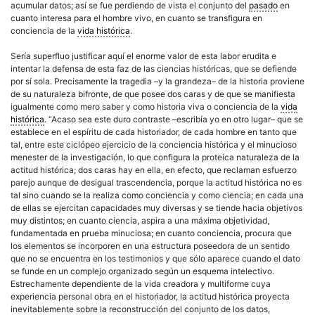
acumular datos; así se fue perdiendo de vista el conjunto del
pasado
en
cuanto interesa para el hombre vivo, en cuanto se transfigura en
conciencia de la
vida histórica
.
Sería superfluo justificar aquí el enorme valor de esta labor erudita e
intentar la defensa de esta faz de las ciencias históricas, que se defiende
por sí sola. Precisamente la tragedia –y la grandeza– de la historia proviene
de su naturaleza bifronte, de que posee dos caras y de que se manifiesta
igualmente como mero saber y como historia viva o conciencia de la
vida
histórica
. “Acaso sea este duro contraste –escribía yo en otro lugar– que se
establece en el espíritu de cada historiador, de cada hombre en tanto que
tal, entre este ciclópeo ejercicio de la conciencia histórica y el minucioso
menester de la investigación, lo que configura la proteica naturaleza de la
actitud histórica; dos caras hay en ella, en efecto, que reclaman esfuerzo
parejo aunque de desigual trascendencia, porque la actitud histórica no es
tal sino cuando se la realiza como conciencia y como ciencia; en cada una
de ellas se ejercitan capacidades muy diversas y se tiende hacia objetivos
muy distintos; en cuanto ciencia, aspira a una máxima objetividad,
fundamentada en prueba minuciosa; en cuanto conciencia, procura que
los elementos se incorporen en una estructura poseedora de un sentido
que no se encuentra en los testimonios y que sólo aparece cuando el dato
se funde en un complejo organizado según un esquema intelectivo.
Estrechamente dependiente de la vida creadora y multiforme cuya
experiencia personal obra en el historiador, la actitud histórica proyecta
inevitablemente sobre la reconstrucción del conjunto de los datos,