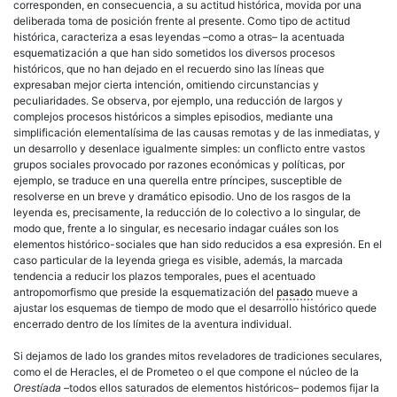
corresponden, en consecuencia, a su actitud histórica, movida por una
deliberada toma de posición frente al presente. Como tipo de actitud
histórica, caracteriza a esas leyendas –como a otras– la acentuada
esquematización a que han sido sometidos los diversos procesos
históricos, que no han dejado en el recuerdo sino las líneas que
expresaban mejor cierta intención, omitiendo circunstancias y
peculiaridades. Se observa, por ejemplo, una reducción de largos y
complejos procesos históricos a simples episodios, mediante una
simplificación elementalísima de las causas remotas y de las inmediatas, y
un desarrollo y desenlace igualmente simples: un conflicto entre vastos
grupos sociales provocado por razones económicas y políticas, por
ejemplo, se traduce en una querella entre príncipes, susceptible de
resolverse en un breve y dramático episodio. Uno de los rasgos de la
leyenda es, precisamente, la reducción de lo colectivo a lo singular, de
modo que, frente a lo singular, es necesario indagar cuáles son los
elementos histórico-sociales que han sido reducidos a esa expresión. En el
caso particular de la leyenda griega es visible, además, la marcada
tendencia a reducir los plazos temporales, pues el acentuado
antropomorfismo que preside la esquematización del
pasado
mueve a
ajustar los esquemas de tiempo de modo que el desarrollo histórico quede
encerrado dentro de los límites de la aventura individual.
Si dejamos de lado los grandes mitos reveladores de tradiciones seculares,
como el de Heracles, el de Prometeo o el que compone el núcleo de la
Orestíada
–todos ellos saturados de elementos históricos– podemos fijar la