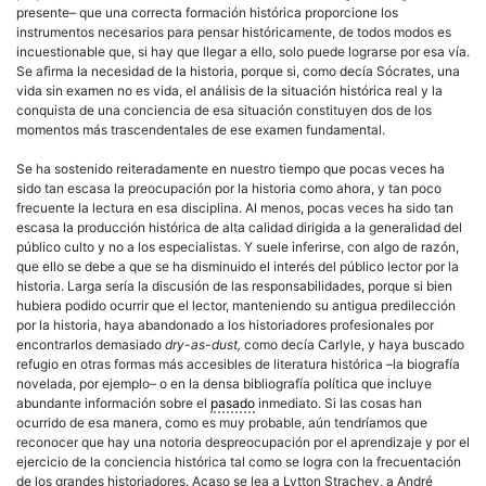
presente– que una correcta formación histórica proporcione los
instrumentos necesarios para pensar históricamente, de todos modos es
incuestionable que, si hay que llegar a ello, solo puede lograrse por esa vía.
Se afirma la necesidad de la historia, porque si, como decía Sócrates, una
vida sin examen no es vida, el análisis de la situación histórica real y la
conquista de una conciencia de esa situación constituyen dos de los
momentos más trascendentales de ese examen fundamental.
Se ha sostenido reiteradamente en nuestro tiempo que pocas veces ha
sido tan escasa la preocupación por la historia como ahora, y tan poco
frecuente la lectura en esa disciplina. Al menos, pocas veces ha sido tan
escasa la producción histórica de alta calidad dirigida a la generalidad del
público culto y no a los especialistas. Y suele inferirse, con algo de razón,
que ello se debe a que se ha disminuido el interés del público lector por la
historia. Larga sería la discusión de las responsabilidades, porque si bien
hubiera podido ocurrir que el lector, manteniendo su antigua predilección
por la historia, haya abandonado a los historiadores profesionales por
encontrarlos demasiado
dry-as-dust,
como decía Carlyle, y haya buscado
refugio en otras formas más accesibles de literatura histórica –la biografía
novelada, por ejemplo– o en la densa bibliografía política que incluye
abundante información sobre el
pasado
inmediato. Si las cosas han
ocurrido de esa manera, como es muy probable, aún tendríamos que
reconocer que hay una notoria despreocupación por el aprendizaje y por el
ejercicio de la conciencia histórica tal como se logra con la frecuentación
de los grandes historiadores. Acaso se lea a Lytton Strachey, a André