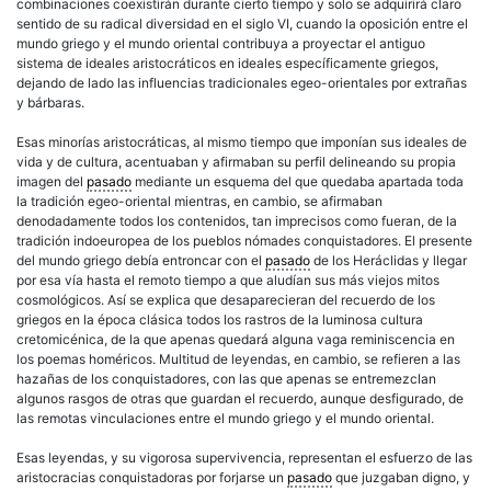
combinaciones coexistirán durante cierto tiempo y solo se adquirirá claro
sentido de su radical diversidad en el siglo VI, cuando la oposición entre el
mundo griego y el mundo oriental contribuya a proyectar el antiguo
sistema de ideales aristocráticos en ideales específicamente griegos,
dejando de lado las influencias tradicionales egeo-orientales por extrañas
y bárbaras.
Esas minorías aristocráticas, al mismo tiempo que imponían sus ideales de
vida y de cultura, acentuaban y afirmaban su perfil delineando su propia
imagen del
pasado
mediante un esquema del que quedaba apartada toda
la tradición egeo-oriental mientras, en cambio, se afirmaban
denodadamente todos los contenidos, tan imprecisos como fueran, de la
tradición indoeuropea de los pueblos nómades conquistadores. El presente
del mundo griego debía entroncar con el
pasado
de los Heráclidas y llegar
por esa vía hasta el remoto tiempo a que aludían sus más viejos mitos
cosmológicos. Así se explica que desaparecieran del recuerdo de los
griegos en la época clásica todos los rastros de la luminosa cultura
cretomicénica, de la que apenas quedará alguna vaga reminiscencia en
los poemas homéricos. Multitud de leyendas, en cambio, se refieren a las
hazañas de los conquistadores, con las que apenas se entremezclan
algunos rasgos de otras que guardan el recuerdo, aunque desfigurado, de
las remotas vinculaciones entre el mundo griego y el mundo oriental.
Esas leyendas, y su vigorosa supervivencia, representan el esfuerzo de las
aristocracias conquistadoras por forjarse un
pasado
que juzgaban digno, y