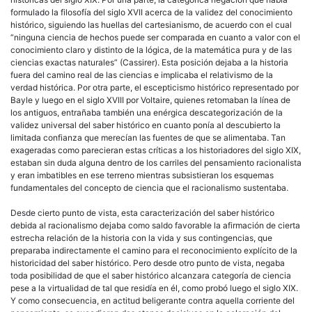
formulado la filosofía del siglo XVII acerca de la validez del conocimiento
histórico, siguiendo las huellas del cartesianismo, de acuerdo con el cual
“ninguna ciencia de hechos puede ser comparada en cuanto a valor con el
conocimiento claro y distinto de la lógica, de la matemática pura y de las
ciencias exactas naturales” (Cassirer). Esta posición dejaba a la historia
fuera del camino real de las ciencias e implicaba el relativismo de la
verdad histórica. Por otra parte, el escepticismo histórico representado por
Bayle y luego en el siglo XVIII por Voltaire, quienes retomaban la línea de
los antiguos, entrañaba también una enérgica descategorización de la
validez universal del saber histórico en cuanto ponía al descubierto la
limitada confianza que merecían las fuentes de que se alimentaba. Tan
exageradas como parecieran estas críticas a los historiadores del siglo XIX,
estaban sin duda alguna dentro de los carriles del pensamiento racionalista
y eran imbatibles en ese terreno mientras subsistieran los esquemas
fundamentales del concepto de ciencia que el racionalismo sustentaba.
Desde cierto punto de vista, esta caracterización del saber histórico
debida al racionalismo dejaba como saldo favorable la afirmación de cierta
estrecha relación de la historia con la vida y sus contingencias, que
preparaba indirectamente el camino para el reconocimiento explícito de la
historicidad del saber histórico. Pero desde otro punto de vista, negaba
toda posibilidad de que el saber histórico alcanzara categoría de ciencia
pese a la virtualidad de tal que residía en él, como probó luego el siglo XIX.
Y como consecuencia, en actitud beligerante contra aquella corriente del