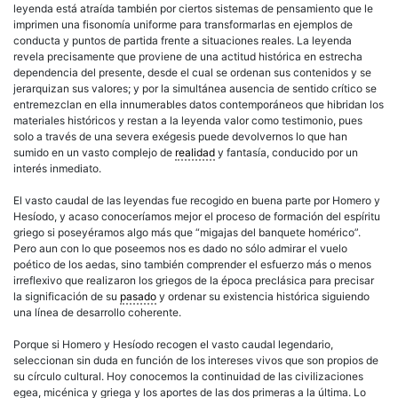
leyenda está atraída también por ciertos sistemas de pensamiento que le
imprimen una fisonomía uniforme para transformarlas en ejemplos de
conducta y puntos de partida frente a situaciones reales. La leyenda
revela precisamente que proviene de una actitud histórica en estrecha
dependencia del presente, desde el cual se ordenan sus contenidos y se
jerarquizan sus valores; y por la simultánea ausencia de sentido crítico se
entremezclan en ella innumerables datos contemporáneos que hibridan los
materiales históricos y restan a la leyenda valor como testimonio, pues
solo a través de una severa exégesis puede devolvernos lo que han
sumido en un vasto complejo de
realidad
y fantasía, conducido por un
interés inmediato.
El vasto caudal de las leyendas fue recogido en buena parte por Homero y
Hesíodo, y acaso conoceríamos mejor el proceso de formación del espíritu
griego si poseyéramos algo más que “migajas del banquete homérico”.
Pero aun con lo que poseemos nos es dado no sólo admirar el vuelo
poético de los aedas, sino también comprender el esfuerzo más o menos
irreflexivo que realizaron los griegos de la época preclásica para precisar
la significación de su
pasado
y ordenar su existencia histórica siguiendo
una línea de desarrollo coherente.
Porque si Homero y Hesíodo recogen el vasto caudal legendario,
seleccionan sin duda en función de los intereses vivos que son propios de
su círculo cultural. Hoy conocemos la continuidad de las civilizaciones
egea, micénica y griega y los aportes de las dos primeras a la última. Lo