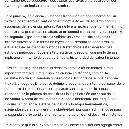
pensamiento, se sucedieron dos etapas decisivas en la aclaración del
planteo gnoseológico del saber histórico.
En la primera, las ciencias históricas trabajaron ahincadamente por su
perfeccionamiento en sentido “científico”, esto es, de acuerdo con los
esquemas de la ciencia natural. Para ello era necesario, en primer término,
demostrar la posibilidad de alcanzar un conocimiento objetivo y seguro, y,
en segundo lugar, demostrar la validez universal de sus esquemas
interpretativos bajo la forma de leyes; en tal sentido se orientaron los
esfuerzos de las ciencias históricas, tratando de establecer los más
estrictos métodos críticos e interpretativos, dirección que por lo demás
implicaba un intento de superación de la historicidad del saber histórico.
Pero en una segunda etapa, el pensamiento filosófico realizó la más
importante tarea que requerían las ciencias históricas, esto es, la
delimitación de su fisonomía gnoseológica. Por obra de Windelband, de
Rickert, y luego de Dilthey, se definió la peculiaridad interna del saber de lo
cultural –o de lo espiritual– en contraste con el saber de lo natural,
afirmando en la primera de esas áreas la significación eminente de lo
individual. A partir de ese momento quedó establecida una inequívoca
discriminación entre la etapa heurística y la etapa hermenéutica,
exigiéndose para la primera una objetividad rigurosa y admitiéndose para
la segunda cierto condicionamiento en relación con el desarrollo histórico.
En efecto, lo que el nuevo planteo de las ciencias históricas agrega como