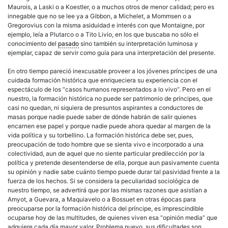
Maurois, a Laski o a Koestler, o a muchos otros de menor calidad; pero es
innegable que no se lee ya a Gibbon, a Michelet, a Mommsen o a
Gregorovius con la misma asiduidad e interés con que Montaigne, por
ejemplo, leía a Plutarco o a Tito Livio, en los que buscaba no sólo el
conocimiento del
pasado
sino también su interpretación luminosa y
ejemplar, capaz de servir como guía para una interpretación del presente.
En otro tiempo pareció inexcusable proveer a los jóvenes príncipes de una
cuidada formación histórica que enriqueciera su experiencia con el
espectáculo de los “casos humanos representados a lo vivo”. Pero en el
nuestro, la formación histórica no puede ser patrimonio de príncipes, que
casi no quedan, ni siquiera de presuntos aspirantes a conductores de
masas porque nadie puede saber de dónde habrán de salir quienes
encarnen ese papel y porque nadie puede ahora quedar al margen de la
vida política y su torbellino. La formación histórica debe ser, pues,
preocupación de todo hombre que se sienta vivo e incorporado a una
colectividad, aun de aquel que no siente particular predilección por la
política y pretende desentenderse de ella, porque aun pasivamente cuenta
su opinión y nadie sabe cuánto tiempo puede durar tal pasividad frente a la
fuerza de los hechos. Si se considera la peculiaridad sociológica de
nuestro tiempo, se advertirá que por las mismas razones que asistían a
Amyot, a Guevara, a Maquiavelo o a Bossuet en otras épocas para
preocuparse por la formación histórica del príncipe, es imprescindible
ocuparse hoy de las multitudes, de quienes viven esa “opinión media” que
adquiere cada día mayor valor. Problema nuevo, sus dificultades son