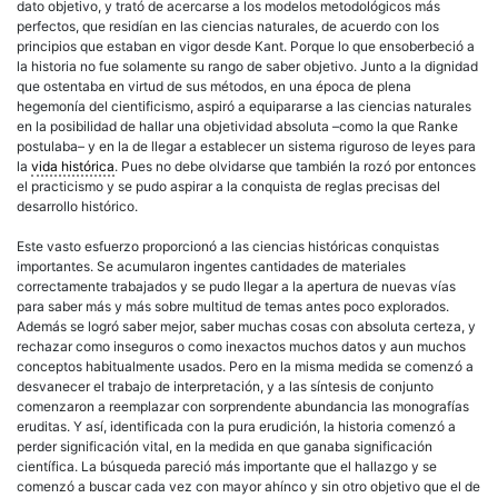
dato objetivo, y trató de acercarse a los modelos metodológicos más
perfectos, que residían en las ciencias naturales, de acuerdo con los
principios que estaban en vigor desde Kant. Porque lo que ensoberbeció a
la historia no fue solamente su rango de saber objetivo. Junto a la dignidad
que ostentaba en virtud de sus métodos, en una época de plena
hegemonía del cientificismo, aspiró a equipararse a las ciencias naturales
en la posibilidad de hallar una objetividad absoluta –como la que Ranke
postulaba– y en la de llegar a establecer un sistema riguroso de leyes para
la
vida histórica
. Pues no debe olvidarse que también la rozó por entonces
el practicismo y se pudo aspirar a la conquista de reglas precisas del
desarrollo histórico.
Este vasto esfuerzo proporcionó a las ciencias históricas conquistas
importantes. Se acumularon ingentes cantidades de materiales
correctamente trabajados y se pudo llegar a la apertura de nuevas vías
para saber más y más sobre multitud de temas antes poco explorados.
Además se logró saber mejor, saber muchas cosas con absoluta certeza, y
rechazar como inseguros o como inexactos muchos datos y aun muchos
conceptos habitualmente usados. Pero en la misma medida se comenzó a
desvanecer el trabajo de interpretación, y a las síntesis de conjunto
comenzaron a reemplazar con sorprendente abundancia las monografías
eruditas. Y así, identificada con la pura erudición, la historia comenzó a
perder significación vital, en la medida en que ganaba significación
científica. La búsqueda pareció más importante que el hallazgo y se
comenzó a buscar cada vez con mayor ahínco y sin otro objetivo que el de