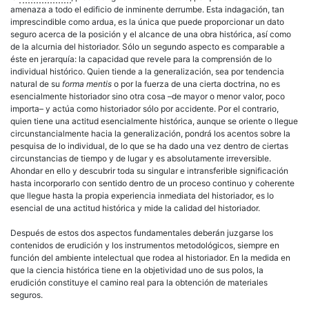
amenaza a todo el edificio de inminente derrumbe. Esta indagación, tan
imprescindible como ardua, es la única que puede proporcionar un dato
seguro acerca de la posición y el alcance de una obra histórica, así como
de la alcurnia del historiador. Sólo un segundo aspecto es comparable a
éste en jerarquía: la capacidad que revele para la comprensión de lo
individual histórico. Quien tiende a la generalización, sea por tendencia
natural de su
forma mentis
o por la fuerza de una cierta doctrina, no es
esencialmente historiador sino otra cosa –de mayor o menor valor, poco
importa– y actúa como historiador sólo por accidente. Por el contrario,
quien tiene una actitud esencialmente histórica, aunque se oriente o llegue
circunstancialmente hacia la generalización, pondrá los acentos sobre la
pesquisa de lo individual, de lo que se ha dado una vez dentro de ciertas
circunstancias de tiempo y de lugar y es absolutamente irreversible.
Ahondar en ello y descubrir toda su singular e intransferible significación
hasta incorporarlo con sentido dentro de un proceso continuo y coherente
que llegue hasta la propia experiencia inmediata del historiador, es lo
esencial de una actitud histórica y mide la calidad del historiador.
Después de estos dos aspectos fundamentales deberán juzgarse los
contenidos de erudición y los instrumentos metodológicos, siempre en
función del ambiente intelectual que rodea al historiador. En la medida en
que la ciencia histórica tiene en la objetividad uno de sus polos, la
erudición constituye el camino real para la obtención de materiales
seguros.