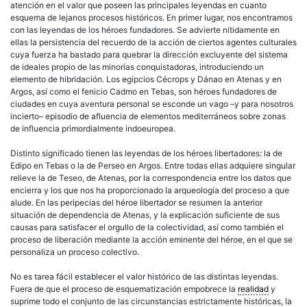
atención en el valor que poseen las principales leyendas en cuanto
esquema de lejanos procesos históricos. En primer lugar, nos encontramos
con las leyendas de los héroes fundadores. Se advierte nítidamente en
ellas la persistencia del recuerdo de la acción de ciertos agentes culturales
cuya fuerza ha bastado para quebrar la dirección excluyente del sistema
de ideales propio de las minorías conquistadoras, introduciendo un
elemento de hibridación. Los egipcios Cécrops y Dánao en Atenas y en
Argos, así como el fenicio Cadmo en Tebas, son héroes fundadores de
ciudades en cuya aventura personal se esconde un vago –y para nosotros
incierto– episodio de afluencia de elementos mediterráneos sobre zonas
de influencia primordialmente indoeuropea.
Distinto significado tienen las leyendas de los héroes libertadores: la de
Edipo en Tebas o la de Perseo en Argos. Entre todas ellas adquiere singular
relieve la de Teseo, de Atenas, por la correspondencia entre los datos que
encierra y los que nos ha proporcionado la arqueología del proceso a que
alude. En las peripecias del héroe libertador se resumen la anterior
situación de dependencia de Atenas, y la explicación suficiente de sus
causas para satisfacer el orgullo de la colectividad, así como también el
proceso de liberación mediante la acción eminente del héroe, en el que se
personaliza un proceso colectivo.
No es tarea fácil establecer el valor histórico de las distintas leyendas.
Fuera de que el proceso de esquematización empobrece la
realidad
y
suprime todo el conjunto de las circunstancias estrictamente históricas, la