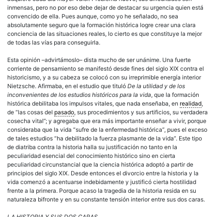
inmensas, pero no por eso debe dejar de destacar su urgencia quien está
convencido de ella. Pues aunque, como yo he señalado, no sea
absolutamente seguro que la formación histórica logre crear una clara
conciencia de las situaciones reales, lo cierto es que constituye la mejor
de todas las vías para conseguirla.
Esta opinión –advirtámoslo– dista mucho de ser unánime. Una fuerte
corriente de pensamiento se manifestó desde fines del siglo XIX contra el
historicismo, y a su cabeza se colocó con su irreprimible energía interior
Nietzsche. Afirmaba, en el estudio que tituló
De la utilidad y de los
inconvenientes de los estudios históricos para la vida
, que la formación
histórica debilitaba los impulsos vitales, que nada enseñaba, en
realidad
,
de “las cosas del
pasado
, sus procedimientos y sus artificios, su verdadera
cosecha vital”; y agregaba que era más importante enseñar a vivir, porque
consideraba que la vida “sufre de la enfermedad histórica”, pues el exceso
de tales estudios “ha debilitado la fuerza plasmante de la vida”. Este tipo
de diatriba contra la historia halla su justificación no tanto en la
peculiaridad esencial del conocimiento histórico sino en cierta
peculiaridad circunstancial que la ciencia histórica adoptó a partir de
principios del siglo XIX. Desde entonces el divorcio entre la historia y la
vida comenzó a acentuarse indebidamente y justificó cierta hostilidad
frente a la primera. Porque acaso la tragedia de la historia resida en su
naturaleza bifronte y en su constante tensión interior entre sus dos caras.
LA HISTORIA Y SUS DOS CARAS