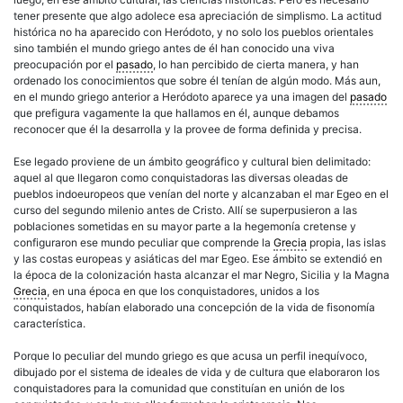
tener presente que algo adolece esa apreciación de simplismo. La actitud
histórica no ha aparecido con Heródoto, y no solo los pueblos orientales
sino también el mundo griego antes de él han conocido una viva
preocupación por el
pasado
, lo han percibido de cierta manera, y han
ordenado los conocimientos que sobre él tenían de algún modo. Más aun,
en el mundo griego anterior a Heródoto aparece ya una imagen del
pasado
que prefigura vagamente la que hallamos en él, aunque debamos
reconocer que él la desarrolla y la provee de forma definida y precisa.
Ese legado proviene de un ámbito geográfico y cultural bien delimitado:
aquel al que llegaron como conquistadoras las diversas oleadas de
pueblos indoeuropeos que venían del norte y alcanzaban el mar Egeo en el
curso del segundo milenio antes de Cristo. Allí se superpusieron a las
poblaciones sometidas en su mayor parte a la hegemonía cretense y
configuraron ese mundo peculiar que comprende la
Grecia
propia, las islas
y las costas europeas y asiáticas del mar Egeo. Ese ámbito se extendió en
la época de la colonización hasta alcanzar el mar Negro, Sicilia y la Magna
Grecia
, en una época en que los conquistadores, unidos a los
conquistados, habían elaborado una concepción de la vida de fisonomía
característica.
Porque lo peculiar del mundo griego es que acusa un perfil inequívoco,
dibujado por el sistema de ideales de vida y de cultura que elaboraron los
conquistadores para la comunidad que constituían en unión de los