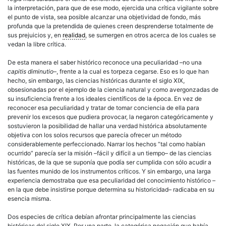
la interpretación, para que de ese modo, ejercida una crítica vigilante sobre
el punto de vista, sea posible alcanzar una objetividad de fondo, más
profunda que la pretendida de quienes creen desprenderse totalmente de
sus prejuicios y, en
realidad
, se sumergen en otros acerca de los cuales se
vedan la libre crítica.
De esta manera el saber histórico reconoce una peculiaridad –no una
capitis diminutio
–, frente a la cual es torpeza cegarse. Eso es lo que han
hecho, sin embargo, las ciencias históricas durante el siglo XIX,
obsesionadas por el ejemplo de la ciencia natural y como avergonzadas de
su insuficiencia frente a los ideales científicos de la época. En vez de
reconocer esa peculiaridad y tratar de tomar conciencia de ella para
prevenir los excesos que pudiera provocar, la negaron categóricamente y
sostuvieron la posibilidad de hallar una verdad histórica absolutamente
objetiva con los solos recursos que parecía ofrecer un método
considerablemente perfeccionado. Narrar los hechos “tal como habían
ocurrido” parecía ser la misión –fácil y difícil a un tiempo– de las ciencias
históricas, de la que se suponía que podía ser cumplida con sólo acudir a
las fuentes munido de los instrumentos críticos. Y sin embargo, una larga
experiencia demostraba que esa peculiaridad del conocimiento histórico –
en la que debe insistirse porque determina su historicidad– radicaba en su
esencia misma.
Dos especies de crítica debían afrontar principalmente las ciencias
históricas del siglo XIX. Por una parte, la categórica negación que había