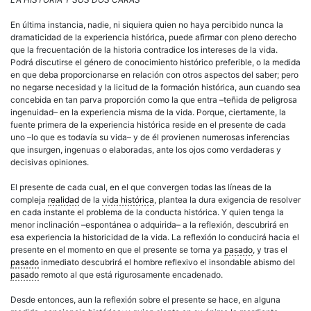
En última instancia, nadie, ni siquiera quien no haya percibido nunca la
dramaticidad de la experiencia histórica, puede afirmar con pleno derecho
que la frecuentación de la historia contradice los intereses de la vida.
Podrá discutirse el género de conocimiento histórico preferible, o la medida
en que deba proporcionarse en relación con otros aspectos del saber; pero
no negarse necesidad y la licitud de la formación histórica, aun cuando sea
concebida en tan parva proporción como la que entra –teñida de peligrosa
ingenuidad– en la experiencia misma de la vida. Porque, ciertamente, la
fuente primera de la experiencia histórica reside en el presente de cada
uno –lo que es todavía su vida– y de él provienen numerosas inferencias
que insurgen, ingenuas o elaboradas, ante los ojos como verdaderas y
decisivas opiniones.
El presente de cada cual, en el que convergen todas las líneas de la
compleja
realidad
de la
vida histórica
, plantea la dura exigencia de resolver
en cada instante el problema de la conducta histórica. Y quien tenga la
menor inclinación –espontánea o adquirida– a la reflexión, descubrirá en
esa experiencia la historicidad de la vida. La reflexión lo conducirá hacia el
presente en el momento en que el presente se torna ya
pasado
, y tras el
pasado
inmediato descubrirá el hombre reflexivo el insondable abismo del
pasado
remoto al que está rigurosamente encadenado.
Desde entonces, aun la reflexión sobre el presente se hace, en alguna