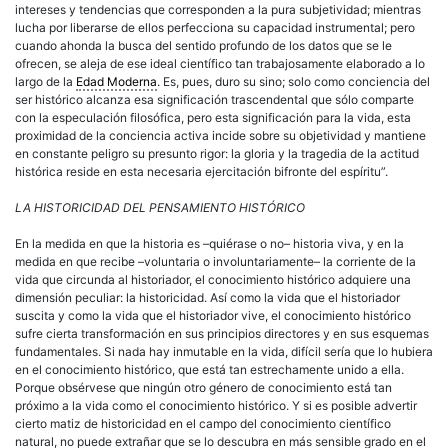
intereses y tendencias que corresponden a la pura subjetividad; mientras
lucha por liberarse de ellos perfecciona su capacidad instrumental; pero
cuando ahonda la busca del sentido profundo de los datos que se le
ofrecen, se aleja de ese ideal científico tan trabajosamente elaborado a lo
largo de la
Edad Moderna
. Es, pues, duro su sino; solo como conciencia del
ser histórico alcanza esa significación trascendental que sólo comparte
con la especulación filosófica, pero esta significación para la vida, esta
proximidad de la conciencia activa incide sobre su objetividad y mantiene
en constante peligro su presunto rigor: la gloria y la tragedia de la actitud
histórica reside en esta necesaria ejercitación bifronte del espíritu”.
LA HISTORICIDAD DEL PENSAMIENTO HISTÓRICO
En la medida en que la historia es –quiérase o no– historia viva, y en la
medida en que recibe –voluntaria o involuntariamente– la corriente de la
vida que circunda al historiador, el conocimiento histórico adquiere una
dimensión peculiar: la historicidad. Así como la vida que el historiador
suscita y como la vida que el historiador vive, el conocimiento histórico
sufre cierta transformación en sus principios directores y en sus esquemas
fundamentales. Si nada hay inmutable en la vida, difícil sería que lo hubiera
en el conocimiento histórico, que está tan estrechamente unido a ella.
Porque obsérvese que ningún otro género de conocimiento está tan
próximo a la vida como el conocimiento histórico. Y si es posible advertir
cierto matiz de historicidad en el campo del conocimiento científico
natural, no puede extrañar que se lo descubra en más sensible grado en el