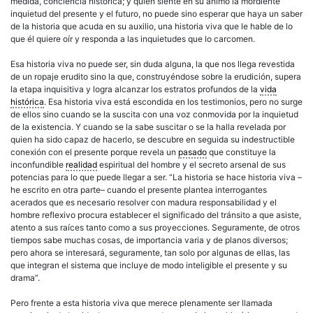
medida, conciencia histórica; y quien siente en su ánimo la mordiente
inquietud del presente y el futuro, no puede sino esperar que haya un saber
de la historia que acuda en su auxilio, una historia viva que le hable de lo
que él quiere oír y responda a las inquietudes que lo carcomen.
Esa historia viva no puede ser, sin duda alguna, la que nos llega revestida
de un ropaje erudito sino la que, construyéndose sobre la erudición, supera
la etapa inquisitiva y logra alcanzar los estratos profundos de la
vida
histórica
. Esa historia viva está escondida en los testimonios, pero no surge
de ellos sino cuando se la suscita con una voz conmovida por la inquietud
de la existencia. Y cuando se la sabe suscitar o se la halla revelada por
quien ha sido capaz de hacerlo, se descubre en seguida su indestructible
conexión con el presente porque revela un
pasado
que constituye la
inconfundible
realidad
espiritual del hombre y el secreto arsenal de sus
potencias para lo que puede llegar a ser. “La historia se hace historia viva –
he escrito en otra parte– cuando el presente plantea interrogantes
acerados que es necesario resolver con madura responsabilidad y el
hombre reflexivo procura establecer el significado del tránsito a que asiste,
atento a sus raíces tanto como a sus proyecciones. Seguramente, de otros
tiempos sabe muchas cosas, de importancia varia y de planos diversos;
pero ahora se interesará, seguramente, tan solo por algunas de ellas, las
que integran el sistema que incluye de modo inteligible el presente y su
drama”.
Pero frente a esta historia viva que merece plenamente ser llamada