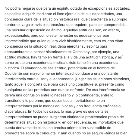
No podría negarse que para un espíritu dotado de excepcionales aptitudes,
es posible adquirir, mediante el libre ejercicio de sus capacidades, una
conciencia clara de la situación histórica real que caracteriza a su propio
contorno, vaga e invisible atmósfera que requiere, para ser comprendida,
una peculiar disposición de ánimo. Aquellas aptitudes son, en efecto,
excepcionales; pero como este menester es necesario, parece
imprescindible que quien quiera vivir históricamente, esto es, con clara
conciencia de la situación real, deba ejercitar su espíritu para
acostumbrarse a pensar históricamente. Como hay, por ejemplo, una
actitud mística, hay también frente a la vida una actitud histórica, y así
como existe una experiencia mística existe también una experiencia
histórica. El abandono de esa actitud, potenciada en el hombre de
Occidente con mayor o menor intensidad, conduce a una constante
interferencia entre el ser y el acontecer al juzgar las situaciones históricas,
tanto aquella concreta que para cada uno constituye su presente como
cualquiera de las pretéritas con que se enfrente. De esa interferencia se
deriva una confusión entre lo necesario y lo contingente, entre lo
transitorio y lo perenne, que desemboca inevitablemente en
interpretaciones por lo menos equívocas y con frecuencia erróneas o
disparatadas. En todos los casos, lo más grave es que de tales
interpretaciones no puede surgir con claridad la problemática propia de
determinada situación histórica y, en consecuencia, es improbable que
pueda derivarse de ellas una precisa orientación susceptible de
proyectarse sobre la conducta. Y aun cuando no es seguro –téngase bien