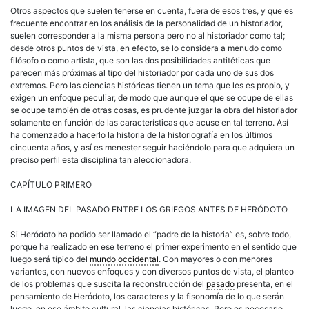
Otros aspectos que suelen tenerse en cuenta, fuera de esos tres, y que es
frecuente encontrar en los análisis de la personalidad de un historiador,
suelen corresponder a la misma persona pero no al historiador como tal;
desde otros puntos de vista, en efecto, se lo considera a menudo como
filósofo o como artista, que son las dos posibilidades antitéticas que
parecen más próximas al tipo del historiador por cada uno de sus dos
extremos. Pero las ciencias históricas tienen un tema que les es propio, y
exigen un enfoque peculiar, de modo que aunque el que se ocupe de ellas
se ocupe también de otras cosas, es prudente juzgar la obra del historiador
solamente en función de las características que acuse en tal terreno. Así
ha comenzado a hacerlo la historia de la historiografía en los últimos
cincuenta años, y así es menester seguir haciéndolo para que adquiera un
preciso perfil esta disciplina tan aleccionadora.
CAPÍTULO PRIMERO
LA IMAGEN DEL PASADO ENTRE LOS GRIEGOS ANTES DE HERÓDOTO
Si Heródoto ha podido ser llamado el “padre de la historia” es, sobre todo,
porque ha realizado en ese terreno el primer experimento en el sentido que
luego será típico del
mundo occidental
. Con mayores o con menores
variantes, con nuevos enfoques y con diversos puntos de vista, el planteo
de los problemas que suscita la reconstrucción del
pasado
presenta, en el
pensamiento de Heródoto, los caracteres y la fisonomía de lo que serán
luego, en ese ámbito cultural, las ciencias históricas. Pero es necesario