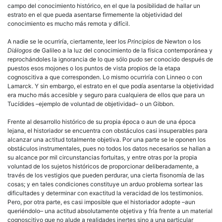
campo del conocimiento histórico, en el que la posibilidad de hallar un
estrato en el que pueda asentarse firmemente la objetividad del
conocimiento es mucho más remota y difícil.
A nadie se le ocurriría, ciertamente, leer los
Principios
de Newton o los
Diálogos
de Galileo a la luz del conocimiento de la física contemporánea y
reprochándoles la ignorancia de lo que sólo pudo ser conocido después de
puestos esos mojones o los puntos de vista propios de la etapa
cognoscitiva a que corresponden. Lo mismo ocurriría con Linneo o con
Lamarck. Y sin embargo, el estrato en el que podía asentarse la objetividad
era mucho más accesible y seguro para cualquiera de ellos que para un
Tucídides –ejemplo de voluntad de objetividad– o un Gibbon.
Frente al desarrollo histórico de su propia época o aun de una época
lejana, el historiador se encuentra con obstáculos casi insuperables para
alcanzar una actitud totalmente objetiva. Por una parte se le oponen los
obstáculos instrumentales, pues no todos los datos necesarios se hallan a
su alcance por mil circunstancias fortuitas, y entre otras por la propia
voluntad de los sujetos históricos de proporcionar deliberadamente, a
través de los vestigios que pueden perdurar, una cierta fisonomía de las
cosas; y en tales condiciones constituye un arduo problema sortear las
dificultades y determinar con exactitud la veracidad de los testimonios.
Pero, por otra parte, es casi imposible que el historiador adopte –aun
queriéndolo– una actitud absolutamente objetiva y fría frente a un material
cognoscitivo que no alude a realidades inertes sino a una particular