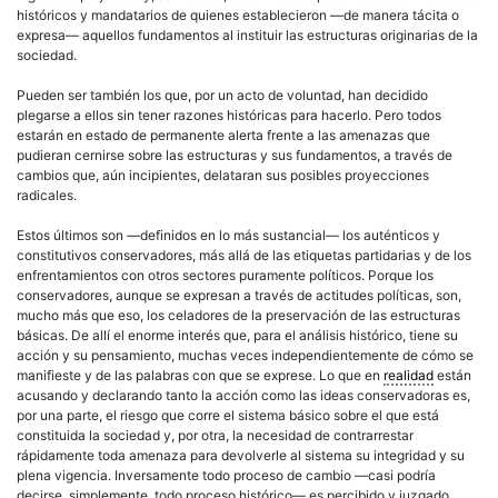
históricos y mandatarios de quienes establecieron —de manera tácita o
expresa— aquellos fundamentos al instituir las estructuras originarias de la
sociedad.
Pueden ser también los que, por un acto de voluntad, han decidido
plegarse a ellos sin tener razones históricas para hacerlo. Pero todos
estarán en estado de permanente alerta frente a las amenazas que
pudieran cernirse sobre las estructuras y sus fundamentos, a través de
cambios que, aún incipientes, delataran sus posibles proyecciones
radicales.
Estos últimos son —definidos en lo más sustancial— los auténticos y
constitutivos conservadores, más allá de las etiquetas partidarias y de los
enfrentamientos con otros sectores puramente políticos. Porque los
conservadores, aunque se expresan a través de actitudes políticas, son,
mucho más que eso, los celadores de la preservación de las estructuras
básicas. De allí el enorme interés que, para el análisis histórico, tiene su
acción y su pensamiento, muchas veces independientemente de cómo se
manifieste y de las palabras con que se exprese. Lo que en
realidad
están
acusando y declarando tanto la acción como las ideas conservadoras es,
por una parte, el riesgo que corre el sistema básico sobre el que está
constituida la sociedad y, por otra, la necesidad de contrarrestar
rápidamente toda amenaza para devolverle al sistema su integridad y su
plena vigencia. Inversamente todo proceso de cambio —casi podría
decirse, simplemente, todo proceso histórico— es percibido y juzgado