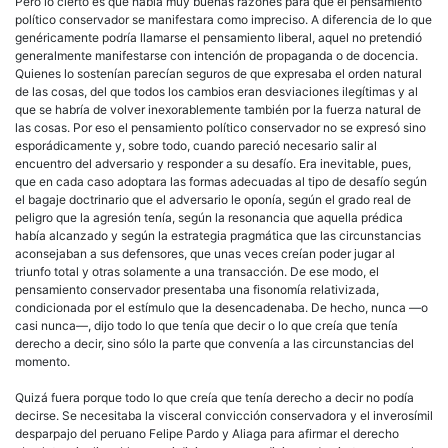
Pero lo cierto es que había muy buenas razones para que el pensamiento
político conservador se manifestara como impreciso. A diferencia de lo que
genéricamente podría llamarse el pensamiento liberal, aquel no pretendió
generalmente manifestarse con intención de propaganda o de docencia.
Quienes lo sostenían parecían seguros de que expresaba el orden natural
de las cosas, del que todos los cambios eran desviaciones ilegítimas y al
que se habría de volver inexorablemente también por la fuerza natural de
las cosas. Por eso el pensamiento político conservador no se expresó sino
esporádicamente y, sobre todo, cuando pareció necesario salir al
encuentro del adversario y responder a su desafío. Era inevitable, pues,
que en cada caso adoptara las formas adecuadas al tipo de desafío según
el bagaje doctrinario que el adversario le oponía, según el grado real de
peligro que la agresión tenía, según la resonancia que aquella prédica
había alcanzado y según la estrategia pragmática que las circunstancias
aconsejaban a sus defensores, que unas veces creían poder jugar al
triunfo total y otras solamente a una transacción. De ese modo, el
pensamiento conservador presentaba una fisonomía relativizada,
condicionada por el estímulo que la desencadenaba. De hecho, nunca —o
casi nunca—, dijo todo lo que tenía que decir o lo que creía que tenía
derecho a decir, sino sólo la parte que convenía a las circunstancias del
momento.
Quizá fuera porque todo lo que creía que tenía derecho a decir no podía
decirse. Se necesitaba la visceral convicción conservadora y el inverosímil
desparpajo del peruano Felipe Pardo y Aliaga para afirmar el derecho