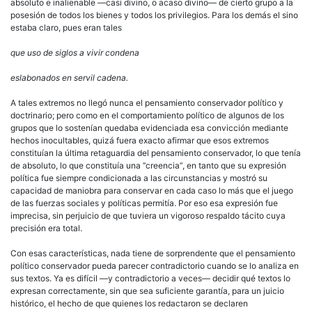
absoluto e inalienable —casi divino, o acaso divino— de cierto grupo a la
posesión de todos los bienes y todos los privilegios. Para los demás el sino
estaba claro, pues eran tales
que uso de siglos a vivir condena
eslabonados en servil cadena.
A tales extremos no llegó nunca el pensamiento conservador político y
doctrinario; pero como en el comportamiento político de algunos de los
grupos que lo sostenían quedaba evidenciada esa convicción mediante
hechos inocultables, quizá fuera exacto afirmar que esos extremos
constituían la última retaguardia del pensamiento conservador, lo que tenía
de absoluto, lo que constituía una ‘‘creencia”, en tanto que su expresión
política fue siempre condicionada a las circunstancias y mostró su
capacidad de maniobra para conservar en cada caso lo más que el juego
de las fuerzas sociales y políticas permitía. Por eso esa expresión fue
imprecisa, sin perjuicio de que tuviera un vigoroso respaldo tácito cuya
precisión era total.
Con esas características, nada tiene de sorprendente que el pensamiento
político conservador pueda parecer contradictorio cuando se lo analiza en
sus textos. Ya es difícil —y contradictorio a veces— decidir qué textos lo
expresan correctamente, sin que sea suficiente garantía, para un juicio
histórico, el hecho de que quienes los redactaron se declaren