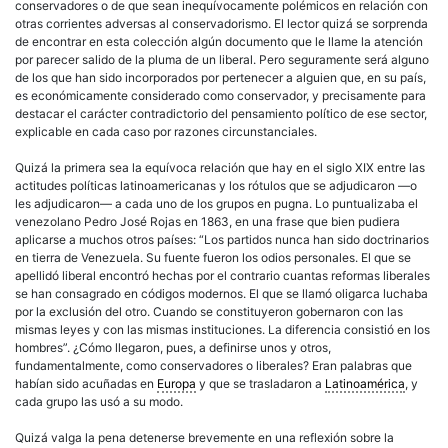
conservadores o de que sean inequívocamente polémicos en relación con
otras corrientes adversas al conservadorismo. El lector quizá se sorprenda
de encontrar en esta colección algún documento que le llame la atención
por parecer salido de la pluma de un liberal. Pero seguramente será alguno
de los que han sido incorporados por pertenecer a alguien que, en su país,
es económicamente considerado como conservador, y precisamente para
destacar el carácter contradictorio del pensamiento político de ese sector,
explicable en cada caso por razones circunstanciales.
Quizá la primera sea la equívoca relación que hay en el siglo XIX entre las
actitudes políticas latinoamericanas y los rótulos que se adjudicaron —o
les adjudicaron— a cada uno de los grupos en pugna. Lo puntualizaba el
venezolano Pedro José Rojas en 1863, en una frase que bien pudiera
aplicarse a muchos otros países: “Los partidos nunca han sido doctrinarios
en tierra de Venezuela. Su fuente fueron los odios personales. El que se
apellidó liberal encontró hechas por el contrario cuantas reformas liberales
se han consagrado en códigos modernos. El que se llamó oligarca luchaba
por la exclusión del otro. Cuando se constituyeron gobernaron con las
mismas leyes y con las mismas instituciones. La diferencia consistió en los
hombres”. ¿Cómo llegaron, pues, a definirse unos y otros,
fundamentalmente, como conservadores o liberales? Eran palabras que
habían sido acuñadas en
Europa
y que se trasladaron a
Latinoamérica
, y
cada grupo las usó a su modo.
Quizá valga la pena detenerse brevemente en una reflexión sobre la