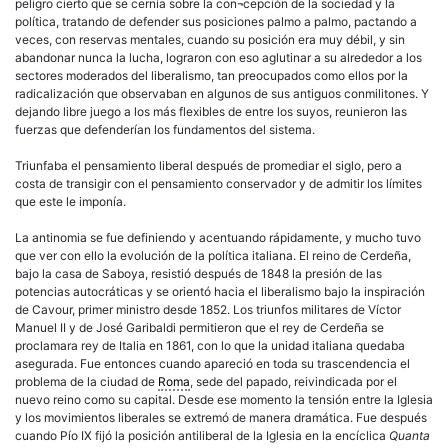
peligro cierto que se cernía sobre la con¬cepción de la sociedad y la
política, tratando de defender sus posiciones palmo a palmo, pactando a
veces, con reservas mentales, cuando su posición era muy débil, y sin
abandonar nunca la lucha, lograron con eso aglutinar a su alrededor a los
sectores moderados del liberalismo, tan preocupados como ellos por la
radicalización que observaban en algunos de sus antiguos conmilitones. Y
dejando libre juego a los más flexibles de entre los suyos, reunieron las
fuerzas que defenderían los fundamentos del sistema.
Triunfaba el pensamiento liberal después de promediar el siglo, pero a
costa de transigir con el pensamiento conservador y de admitir los límites
que este le imponía.
La antinomia se fue definiendo y acentuando rápidamente, y mucho tuvo
que ver con ello la evolución de la política italiana. El reino de Cerdeña,
bajo la casa de Saboya, resistió después de 1848 la presión de las
potencias autocráticas y se orientó hacia el liberalismo bajo la inspiración
de Cavour, primer ministro desde 1852. Los triunfos militares de Víctor
Manuel II y de José Garibaldi permitieron que el rey de Cerdeña se
proclamara rey de Italia en 1861, con lo que la unidad italiana quedaba
asegurada. Fue entonces cuando apareció en toda su trascendencia el
problema de la ciudad de
Roma
, sede del papado, reivindicada por el
nuevo reino como su capital. Desde ese momento la tensión entre la Iglesia
y los movimientos liberales se extremó de manera dramática. Fue después
cuando Pío IX fijó la posición antiliberal de la Iglesia en la encíclica
Quanta