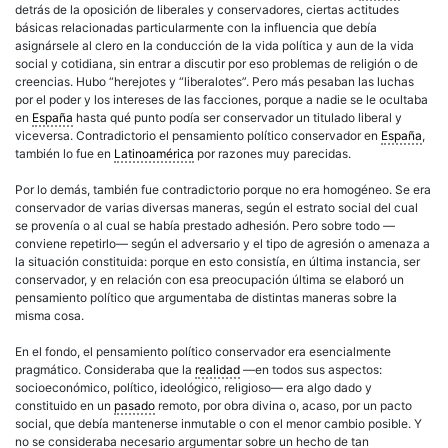
detrás de la oposición de liberales y conservadores, ciertas actitudes
básicas relacionadas particularmente con la influencia que debía
asignársele al clero en la conducción de la vida política y aun de la vida
social y cotidiana, sin entrar a discutir por eso problemas de religión o de
creencias. Hubo “herejotes y “liberalotes”. Pero más pesaban las luchas
por el poder y los intereses de las facciones, porque a nadie se le ocultaba
en
España
hasta qué punto podía ser conservador un titulado liberal y
viceversa. Contradictorio el pensamiento político conservador en
España
,
también lo fue en
Latinoamérica
por razones muy parecidas.
Por lo demás, también fue contradictorio porque no era homogéneo. Se era
conservador de varias diversas maneras, según el estrato social del cual
se provenía o al cual se había prestado adhesión. Pero sobre todo —
conviene repetirlo— según el adversario y el tipo de agresión o amenaza a
la situación constituida: porque en esto consistía, en última instancia, ser
conservador, y en relación con esa preocupación última se elaboró un
pensamiento político que argumentaba de distintas maneras sobre la
misma cosa.
En el fondo, el pensamiento político conservador era esencialmente
pragmático. Consideraba que la
realidad
—en todos sus aspectos:
socioeconómico, político, ideológico, religioso— era algo dado y
constituido en un
pasado
remoto, por obra divina o, acaso, por un pacto
social, que debía mantenerse inmutable o con el menor cambio posible. Y
no se consideraba necesario argumentar sobre un hecho de tan