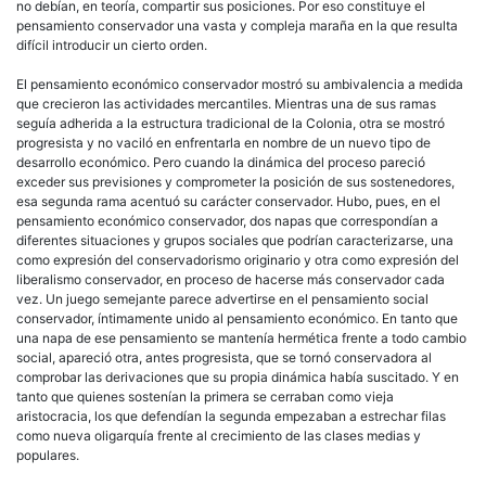
no debían, en teoría, compartir sus posiciones. Por eso constituye el
pensamiento conservador una vasta y compleja maraña en la que resulta
difícil introducir un cierto orden.
El pensamiento económico conservador mostró su ambivalencia a medida
que crecieron las actividades mercantiles. Mientras una de sus ramas
seguía adherida a la estructura tradicional de la Colonia, otra se mostró
progresista y no vaciló en enfrentarla en nombre de un nuevo tipo de
desarrollo económico. Pero cuando la dinámica del proceso pareció
exceder sus previsiones y comprometer la posición de sus sostenedores,
esa segunda rama acentuó su carácter conservador. Hubo, pues, en el
pensamiento económico conservador, dos napas que correspondían a
diferentes situaciones y grupos sociales que podrían caracterizarse, una
como expresión del conservadorismo originario y otra como expresión del
liberalismo conservador, en proceso de hacerse más conservador cada
vez. Un juego semejante parece advertirse en el pensamiento social
conservador, íntimamente unido al pensamiento económico. En tanto que
una napa de ese pensamiento se mantenía hermética frente a todo cambio
social, apareció otra, antes progresista, que se tornó conservadora al
comprobar las derivaciones que su propia dinámica había suscitado. Y en
tanto que quienes sostenían la primera se cerraban como vieja
aristocracia, los que defendían la segunda empezaban a estrechar filas
como nueva oligarquía frente al crecimiento de las clases medias y
populares.