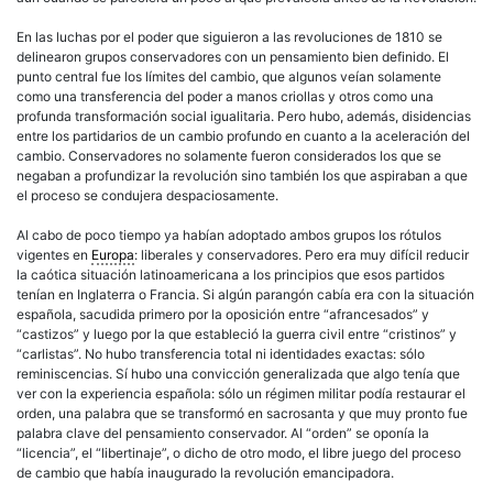
En las luchas por el poder que siguieron a las revoluciones de 1810 se
delinearon grupos conservadores con un pensamiento bien definido. El
punto central fue los límites del cambio, que algunos veían solamente
como una transferencia del poder a manos criollas y otros como una
profunda transformación social igualitaria. Pero hubo, además, disidencias
entre los partidarios de un cambio profundo en cuanto a la aceleración del
cambio. Conservadores no solamente fueron considerados los que se
negaban a profundizar la revolución sino también los que aspiraban a que
el proceso se condujera despaciosamente.
Al cabo de poco tiempo ya habían adoptado ambos grupos los rótulos
vigentes en
Europa
: liberales y conservadores. Pero era muy difícil reducir
la caótica situación latinoamericana a los principios que esos partidos
tenían en Inglaterra o Francia. Si algún parangón cabía era con la situación
española, sacudida primero por la oposición entre “afrancesados” y
“castizos” y luego por la que estableció la guerra civil entre “cristinos” y
“carlistas”. No hubo transferencia total ni identidades exactas: sólo
reminiscencias. Sí hubo una convicción generalizada que algo tenía que
ver con la experiencia española: sólo un régimen militar podía restaurar el
orden, una palabra que se transformó en sacrosanta y que muy pronto fue
palabra clave del pensamiento conservador. Al “orden” se oponía la
“licencia”, el “libertinaje”, o dicho de otro modo, el libre juego del proceso
de cambio que había inaugurado la revolución emancipadora.