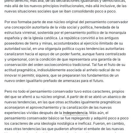
pleno derecho, más allá, de las declaraciones igualitarias y democráticas,
más allá de los nuevos principios institucionales, más allá inclusive, de las
nuevas situaciones sociales que se iban consolidando poco a poco.
Por eso formaba parte de ese núcleo original del pensamiento conservador
una concepción autoritaria de la vida social y política, heredada de la
estructura virreinal, sostenida por el pensamiento político de la monarquía
española y de la Iglesia católica. La república convirtió a los antiguos
poseedores de tierra y minas, acostumbrados al ejercicio ilimitado de su
autoridad social, en una oligarquía política cuyas tendencias autoritarias
canalizaron hacia el apoyo de un poder fuerte, aunque fuera centralizado
y unipersonal, con la condición de que representara una garantía de la
conservación del orden socioeconómico tradicional. Tal fue el fruto de su
actitud pragmática, indisolublemente asociada al anhelo radical de no
innovar ni permitir, siquiera, que se prepararan los fundamentos de un
nuevo orden igualitario preñado de amenazas para el futuro.
Pero no todo el pensamiento conservador tuvo estos caracteres, propios
del que se aferró a su núcleo original. A partir de él se abrió un abanico de
nuevas tendencias, en las que otras actitudes igualmente pragmáticas
aconsejaron el aprovechamiento y la canalización de las nuevas
experiencias vividas después de la
Independencia
. Más aún, el
pensamiento conservador básico se fue replegando y adquirió poco a poco
los caracteres de una ideología nostálgica e ineficaz. Fueron, en cambio,
esas otras tendencias las que pudieron afrontar el embate de las nuevas