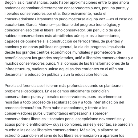
Según las circunstancias, pudo haber aproximaciones entre lo que ahora
podemos denominar directamente conservadores puros, por una parte, y
liberales conservadores por otra. Sorpresivamente, hasta el
conservadorismo ultramontano pudo mostrarse alguna vez —es el caso del
ecuatoriano García Moreno— partidario del progreso tecnológico, y
coincidir en eso con el liberalismo conservador. Sin perjuicio de que
hubiera conservadores más atrabiliarios aún que los ultramontanos,
capaces de oponerse a la construcción de ferrocarriles, de puentes y
caminos y de obras públicas en general, la ola del progreso, impulsada
desde los grandes centros económicos mundiales y prometedora de
beneficios para los grandes propietarios, unió a liberales conservadores y a
muchos conservadores puros. Y al compás de las transformaciones de la
infraestructura, pudieran unirse aquellas dos corrientes en el afán por
desarrollar la educación pública y aun la educación técnica.
Pero las diferencias se hicieron más profundas cuando se plantearon
problemas ideológicos. En ese campo difícilmente coincidían
conservadores puros y liberales conservadores, pues los primeros se
resistían a todo proceso de secularización y a toda intensificación del
proceso democrático. Pero hubo excepciones, y frente a los
conser¬vadores puros ultramontanos empezaron a aparecer
conservadores liberales —tocados por el escepticismo novecentista y
acaso por el cientificismo— cuyas opiniones, orales y escritas, se parecían
mucho a las de los liberales conservadores. Más aún, la alianza se
estrechó cuando en el seno de los liberales empezaron a aparecer los