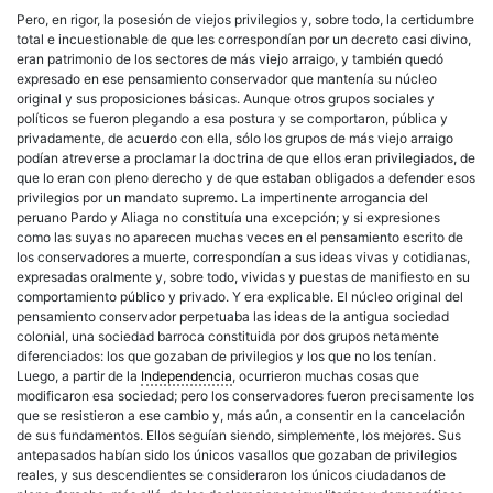
Pero, en rigor, la posesión de viejos privilegios y, sobre todo, la certidumbre
total e incuestionable de que les correspondían por un decreto casi divino,
eran patrimonio de los sectores de más viejo arraigo, y también quedó
expresado en ese pensamiento conservador que mantenía su núcleo
original y sus proposiciones básicas. Aunque otros grupos sociales y
políticos se fueron plegando a esa postura y se comportaron, pública y
privadamente, de acuerdo con ella, sólo los grupos de más viejo arraigo
podían atreverse a proclamar la doctrina de que ellos eran privilegiados, de
que lo eran con pleno derecho y de que estaban obligados a defender esos
privilegios por un mandato supremo. La impertinente arrogancia del
peruano Pardo y Aliaga no constituía una excepción; y si expresiones
como las suyas no aparecen muchas veces en el pensamiento escrito de
los conservadores a muerte, correspondían a sus ideas vivas y cotidianas,
expresadas oralmente y, sobre todo, vividas y puestas de manifiesto en su
comportamiento público y privado. Y era explicable. El núcleo original del
pensamiento conservador perpetuaba las ideas de la antigua sociedad
colonial, una sociedad barroca constituida por dos grupos netamente
diferenciados: los que gozaban de privilegios y los que no los tenían.
Luego, a partir de la
Independencia
, ocurrieron muchas cosas que
modificaron esa sociedad; pero los conservadores fueron precisamente los
que se resistieron a ese cambio y, más aún, a consentir en la cancelación
de sus fundamentos. Ellos seguían siendo, simplemente, los mejores. Sus
antepasados habían sido los únicos vasallos que gozaban de privilegios
reales, y sus descendientes se consideraron los únicos ciudadanos de