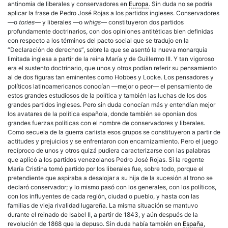
antinomia de liberales y conservadores en
Europa
. Sin duda no se podría
aplicar la frase de Pedro José Rojas a los partidos ingleses. Conservadores
—o
tories
— y liberales —o
whigs
— constituyeron dos partidos
profundamente doctrinarios, con dos opiniones antitéticas bien definidas
con respecto a los términos del pacto social que se tradujo en la
“Declaración de derechos”, sobre la que se asentó la nueva monarquía
limitada inglesa a partir de la reina María y de Guillermo III. Y tan vigoroso
era el sustento doctrinario, que unos y otros podían referir su pensamiento
al de dos figuras tan eminentes como Hobbes y Locke. Los pensadores y
políticos latinoamericanos conocían —mejor o peor— el pensamiento de
estos grandes estudiosos de la política y también las luchas de los dos
grandes partidos ingleses. Pero sin duda conocían más y entendían mejor
los avatares de la política española, donde también se oponían dos
grandes fuerzas políticas con el nombre de conservadores y liberales.
Como secuela de la guerra carlista esos grupos se constituyeron a partir de
actitudes y prejuicios y se enfrentaron con encarnizamiento. Pero el juego
recíproco de unos y otros quizá pudiera caracterizarse con las palabras
que aplicó a los partidos venezolanos Pedro José Rojas. Si la regente
María Cristina tomó partido por los liberales fue, sobre todo, porque el
pretendiente que aspiraba a desalojar a su hija de la sucesión al trono se
declaró conservador; y lo mismo pasó con los generales, con los políticos,
con los influyentes de cada región, ciudad o pueblo, y hasta con las
familias de vieja rivalidad lugareña. La misma situación se mantuvo
durante el reinado de Isabel II, a partir de 1843, y aún después de la
revolución de 1868 que la depuso. Sin duda había también en
España
,