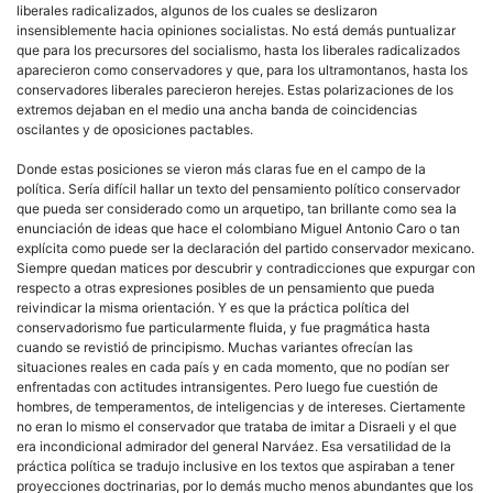
liberales radicalizados, algunos de los cuales se deslizaron
insensiblemente hacia opiniones socialistas. No está demás puntualizar
que para los precursores del socialismo, hasta los liberales radicalizados
aparecieron como conservadores y que, para los ultramontanos, hasta los
conservadores liberales parecieron herejes. Estas polarizaciones de los
extremos dejaban en el medio una ancha banda de coincidencias
oscilantes y de oposiciones pactables.
Donde estas posiciones se vieron más claras fue en el campo de la
política. Sería difícil hallar un texto del pensamiento político conservador
que pueda ser considerado como un arquetipo, tan brillante como sea la
enunciación de ideas que hace el colombiano Miguel Antonio Caro o tan
explícita como puede ser la declaración del partido conservador mexicano.
Siempre quedan matices por descubrir y contradicciones que expurgar con
respecto a otras expresiones posibles de un pensamiento que pueda
reivindicar la misma orientación. Y es que la práctica política del
conservadorismo fue particularmente fluida, y fue pragmática hasta
cuando se revistió de principismo. Muchas variantes ofrecían las
situaciones reales en cada país y en cada momento, que no podían ser
enfrentadas con actitudes intransigentes. Pero luego fue cuestión de
hombres, de temperamentos, de inteligencias y de intereses. Ciertamente
no eran lo mismo el conservador que trataba de imitar a Disraeli y el que
era incondicional admirador del general Narváez. Esa versatilidad de la
práctica política se tradujo inclusive en los textos que aspiraban a tener
proyecciones doctrinarias, por lo demás mucho menos abundantes que los