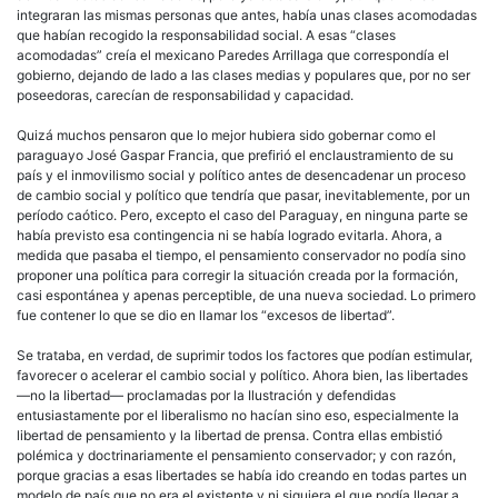
integraran las mismas personas que antes, había unas clases acomodadas
que habían recogido la responsabilidad social. A esas “clases
acomodadas” creía el mexicano Paredes Arrillaga que correspondía el
gobierno, dejando de lado a las clases medias y populares que, por no ser
poseedoras, carecían de responsabilidad y capacidad.
Quizá muchos pensaron que lo mejor hubiera sido gobernar como el
paraguayo José Gaspar Francia, que prefirió el enclaustramiento de su
país y el inmovilismo social y político antes de desencadenar un proceso
de cambio social y político que tendría que pasar, inevitablemente, por un
período caótico. Pero, excepto el caso del Paraguay, en ninguna parte se
había previsto esa contingencia ni se había logrado evitarla. Ahora, a
medida que pasaba el tiempo, el pensamiento conservador no podía sino
proponer una política para corregir la situación creada por la formación,
casi espontánea y apenas perceptible, de una nueva sociedad. Lo primero
fue contener lo que se dio en llamar los “excesos de libertad”.
Se trataba, en verdad, de suprimir todos los factores que podían estimular,
favorecer o acelerar el cambio social y político. Ahora bien, las libertades
—no la libertad— proclamadas por la Ilustración y defendidas
entusiastamente por el liberalismo no hacían sino eso, especialmente la
libertad de pensamiento y la libertad de prensa. Contra ellas embistió
polémica y doctrinariamente el pensamiento conservador; y con razón,
porque gracias a esas libertades se había ido creando en todas partes un
modelo de país que no era el existente y ni siquiera el que podía llegar a