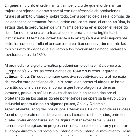
En general, triunfó el orden militar, sin perjuicio de que el orden militar
trajera aparejado un cambio social con transferencia de poblaciones
rurales al ámbito urbano y, sobre todo, con ascenso de clase al compás de
los ascensos castrenses. Pero el orden era, sobre todo, el orden político, la
estabilidad, la perduración de una misma persona en el poder, el respaldo
de la fuerza para una autoridad al que ostentaba cierta legitimidad
institucional. El tema del orden frente a la anarquía fue el más importante
entre los que desarrolló el pensamiento político conservador durante las
tres o cuatro décadas que siguieron a los movimientos emancipadores y
revolucionarios de 1810.
Al promediar el siglo la temática predominante se hizo más compleja.
Europa
había vivido las revoluciones de 1848 y sus ecos llegaron a
Latinoamérica
. Sin duda no hubo excesiva receptividad para el mensaje
del movimiento parisiense de junio, porque en pocas ciudades se había
constituido una clase social como la que fue protagonista de esas
jornadas, pero aun así, las nuevas ideas sociales sostenidas por el
proletariado en los países donde por entonces se operaba la Revolución
Industrial repercutieron en algunos países, Chile y Colombia
especialmente, acogidas por grupos artesanales. La difusión de esas ideas
fue obra, generalmente, de los sectores liberales radicalizados, entre los
cuales podía encontrarse alguna figura militar expectable. Si esas
corrientes ideológicas no progresaron, en cambio se sumaron y prestaron
su apoyo directo o indirecto, voluntario o involuntario, al movimiento liberal