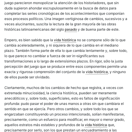
juego parecieron monopolizar la atención de los historiadores, que sin
duda supieron ahondar escrupulosamente en la busca de datos para
completar las series cronológicas de los acontecimientos que componían
esos procesos políticos. Una imagen vertiginosa de cambios, sucesivos y a
veces alucinantes, suscita la lectura de la gran mayoría de las obras
históricas latinoamericanas del siglo
pasado
y de buena parte de este.
Empero, es bien sabido que la
vida histórica
no se compone sólo de lo que
cambia aceleradamente, y ni siquiera de lo que cambia en el mediano
plazo. También forma parte de ella lo que cambia lentamente y, sobre todo,
lo que parece no cambiar a fuerza de ser in¬significantes sus
transformaciones a lo largo de extensísimos plazos. En rigor, sólo la justa
percepción del juego que se produce entre esos componentes permite una
exacta y rigurosa comprensión del conjunto de la
vida histórica
, y ninguno
de ellos puede ser olvidado.
Ciertamente, muchos de los cambios de hecho que registra, a veces con
extremada minuciosidad, la ciencia histórica, pueden ser meramente
anecdóticos y, sobre todo, superficiales, esto es faltos de significación
profunda: pudo pasar el poder de unas manos a otras sin que cambiara el
sentido en que se ejercía. Pero otros cambios, y sobre todo los que se
engarzaban constituyendo un proceso intencionado, solían manifestarse,
precisamente, como un esfuerzo para modificar, en mayor o menor grado,
aquellos estratos más estables y profundos de la
vida histórica
que,
precisamente por serlo, son los que prestan un encuadramiento a las