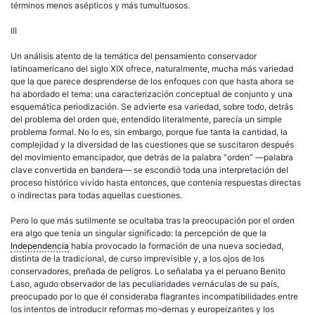
términos menos asépticos y más tumultuosos.
III
Un análisis atento de la temática del pensamiento conservador
latinoamericano del siglo XIX ofrece, naturalmente, mucha más variedad
que la que parece desprenderse de los enfoques con que hasta ahora se
ha abordado el tema: una caracterización conceptual de conjunto y una
esquemática periodización. Se advierte esa variedad, sobre todo, detrás
del problema del orden que, entendido literalmente, parecía un simple
problema formal. No lo es, sin embargo, porque fue tanta la cantidad, la
complejidad y la diversidad de las cuestiones que se suscitaron después
del movimiento emancipador, que detrás de la palabra “orden” —palabra
clave convertida en bandera— se escondió toda una interpretación del
proceso histórico vivido hasta entonces, que contenía respuestas directas
o indirectas para todas aquellas cuestiones.
Pero lo que más sutilmente se ocultaba tras la preocupación por el orden
era algo que tenía un singular significado: la percepción de que la
Independencia
había provocado la formación de una nueva sociedad,
distinta de la tradicional, de curso imprevisible y, a los ojos de los
conservadores, preñada de peligros. Lo señalaba ya el peruano Benito
Laso, agudo observador de las peculiaridades vernáculas de su país,
preocupado por lo que él consideraba flagrantes incompatibilidades entre
los intentos de introducir reformas mo¬dernas y europeizantes y los