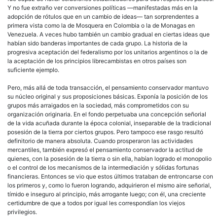
Y no fue extraño ver conversiones políticas —manifestadas más en la
adopción de rótulos que en un cambio de ideas— tan sorprendentes a
primera vista como la de Mosquera en Colombia o la de Monagas en
Venezuela. A veces hubo también un cambio gradual en ciertas ideas que
habían sido banderas importantes de cada grupo. La historia de la
progresiva aceptación del federalismo por los unitarios argentinos o la de
la aceptación de los principios librecambistas en otros países son
suficiente ejemplo.
Pero, más allá de toda transacción, el pensamiento conservador mantuvo
su núcleo original y sus proposiciones básicas. Exponía la posición de los
grupos más arraigados en la sociedad, más comprometidos con su
organización originaria. En el fondo perpetuaba una concepción señorial
de la vida acuñada durante la época colonial, inseparable de la tradicional
posesión de la tierra por ciertos grupos. Pero tampoco ese rasgo resultó
definitorio de manera absoluta. Cuando prosperaron las actividades
mercantiles, también expresó el pensamiento conservador la actitud de
quienes, con la posesión de la tierra o sin ella, habían logrado el monopolio
o el control de los mecanismos de la intermediación y sólidas fortunas
financieras. Entonces se vio que estos últimos trataban de entroncarse con
los primeros y, como lo fueron logrando, adquirieron el mismo aire señorial,
tímido e inseguro al principio, más arrogante luego; con él, una creciente
certidumbre de que a todos por igual les correspondían los viejos
privilegios.