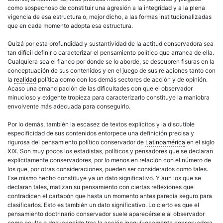
como sospechoso de constituir una agresión a la integridad y a la plena
vigencia de esa estructura o, mejor dicho, a las formas institucionalizadas
que en cada momento adopta esa estructura.
Quizá por esta profundidad y sustantividad de la actitud conservadora sea
tan difícil definir o caracterizar el pensamiento político que arranca de ella.
Cualquiera sea el flanco por donde se lo aborde, se descubren fisuras en la
conceptuación de sus contenidos y en el juego de sus relaciones tanto con
la
realidad
política como con los demás sectores de acción y de opinión.
Acaso una emancipación de las dificultades con que el observador
minucioso y exigente tropieza para caracterizarlo constituye la maniobra
envolvente más adecuada para conseguirlo.
Por lo demás, también la escasez de textos explícitos y la discutible
especificidad de sus contenidos entorpece una definición precisa y
rigurosa del pensamiento político conservador de
Latinoamérica
en el siglo
XIX. Son muy pocos los estadistas, políticos y pensadores que se declaran
explícitamente conservadores, por lo menos en relación con el número de
los que, por otras consideraciones, pueden ser considerados como tales.
Ese mismo hecho constituye ya un dato significativo. Y aun los que se
declaran tales, matizan su pensamiento con ciertas reflexiones que
contradicen el cartabón que hasta un momento antes parecía seguro para
clasificarlos. Esto es también un dato significativo. Lo cierto es que el
pensamiento doctrinario conservador suele aparecérsele al observador
como oculto o desvanecido tras la acción inequívocamente conservadora