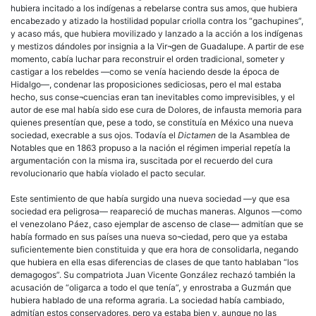
hubiera incitado a los indígenas a rebelarse contra sus amos, que hubiera
encabezado y atizado la hostilidad popular criolla contra los “gachupines”,
y acaso más, que hubiera movilizado y lanzado a la acción a los indígenas
y mestizos dándoles por insignia a la Vir¬gen de Guadalupe. A partir de ese
momento, cabía luchar para reconstruir el orden tradicional, someter y
castigar a los rebeldes —como se venía haciendo desde la época de
Hidalgo—, condenar las proposiciones sediciosas, pero el mal estaba
hecho, sus conse¬cuencias eran tan inevitables como imprevisibles, y el
autor de ese mal había sido ese cura de Dolores, de infausta memoria para
quienes presentían que, pese a todo, se constituía en México una nueva
sociedad, execrable a sus ojos. Todavía el
Dictamen
de la Asamblea de
Notables que en 1863 propuso a la nación el régimen imperial repetía la
argumentación con la misma ira, suscitada por el recuerdo del cura
revolucionario que había violado el pacto secular.
Este sentimiento de que había surgido una nueva sociedad —y que esa
sociedad era peligrosa— reapareció de muchas maneras. Algunos —como
el venezolano Páez, caso ejemplar de ascenso de clase— admitían que se
había formado en sus países una nueva so¬ciedad, pero que ya estaba
suficientemente bien constituida y que era hora de consolidarla, negando
que hubiera en ella esas diferencias de clases de que tanto hablaban “los
demagogos”. Su compatriota Juan Vicente González rechazó también la
acusación de “oligarca a todo el que tenía”, y enrostraba a Guzmán que
hubiera hablado de una reforma agraria. La sociedad había cambiado,
admitían estos conservadores, pero ya estaba bien y, aunque no las