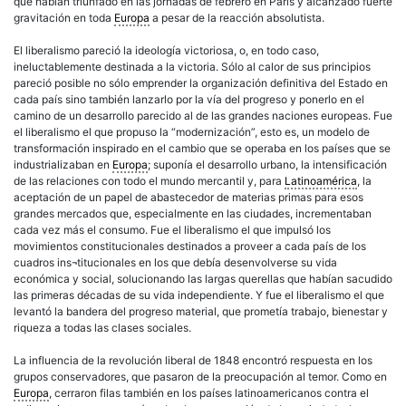
que habían triunfado en las jornadas de febrero en París y alcanzado fuerte
gravitación en toda
Europa
a pesar de la reacción absolutista.
El liberalismo pareció la ideología victoriosa, o, en todo caso,
ineluctablemente destinada a la victoria. Sólo al calor de sus principios
pareció posible no sólo emprender la organización definitiva del Estado en
cada país sino también lanzarlo por la vía del progreso y ponerlo en el
camino de un desarrollo parecido al de las grandes naciones europeas. Fue
el liberalismo el que propuso la “modernización”, esto es, un modelo de
transformación inspirado en el cambio que se operaba en los países que se
industrializaban en
Europa
; suponía el desarrollo urbano, la intensificación
de las relaciones con todo el mundo mercantil y, para
Latinoamérica
, la
aceptación de un papel de abastecedor de materias primas para esos
grandes mercados que, especialmente en las ciudades, incrementaban
cada vez más el consumo. Fue el liberalismo el que impulsó los
movimientos constitucionales destinados a proveer a cada país de los
cuadros ins¬titucionales en los que debía desenvolverse su vida
económica y social, solucionando las largas querellas que habían sacudido
las primeras décadas de su vida independiente. Y fue el liberalismo el que
levantó la bandera del progreso material, que prometía trabajo, bienestar y
riqueza a todas las clases sociales.
La influencia de la revolución liberal de 1848 encontró respuesta en los
grupos conservadores, que pasaron de la preocupación al temor. Como en
Europa
, cerraron filas también en los países latinoamericanos contra el