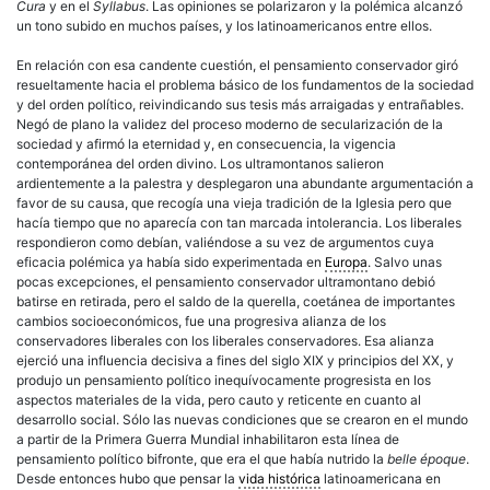
Cura
y en el
Syllabus
. Las opiniones se polarizaron y la polémica alcanzó
un tono subido en muchos países, y los latinoamericanos entre ellos.
En relación con esa candente cuestión, el pensamiento conservador giró
resueltamente hacia el problema básico de los fundamentos de la sociedad
y del orden político, reivindicando sus tesis más arraigadas y entrañables.
Negó de plano la validez del proceso moderno de secularización de la
sociedad y afirmó la eternidad y, en consecuencia, la vigencia
contemporánea del orden divino. Los ultramontanos salieron
ardientemente a la palestra y desplegaron una abundante argumentación a
favor de su causa, que recogía una vieja tradición de la Iglesia pero que
hacía tiempo que no aparecía con tan marcada intolerancia. Los liberales
respondieron como debían, valiéndose a su vez de argumentos cuya
eficacia polémica ya había sido experimentada en
Europa
. Salvo unas
pocas excepciones, el pensamiento conservador ultramontano debió
batirse en retirada, pero el saldo de la querella, coetánea de importantes
cambios socioeconómicos, fue una progresiva alianza de los
conservadores liberales con los liberales conservadores. Esa alianza
ejerció una influencia decisiva a fines del siglo XIX y principios del XX, y
produjo un pensamiento político inequívocamente progresista en los
aspectos materiales de la vida, pero cauto y reticente en cuanto al
desarrollo social. Sólo las nuevas condiciones que se crearon en el mundo
a partir de la Primera Guerra Mundial inhabilitaron esta línea de
pensamiento político bifronte, que era el que había nutrido la
belle époque
.
Desde entonces hubo que pensar la
vida histórica
latinoamericana en