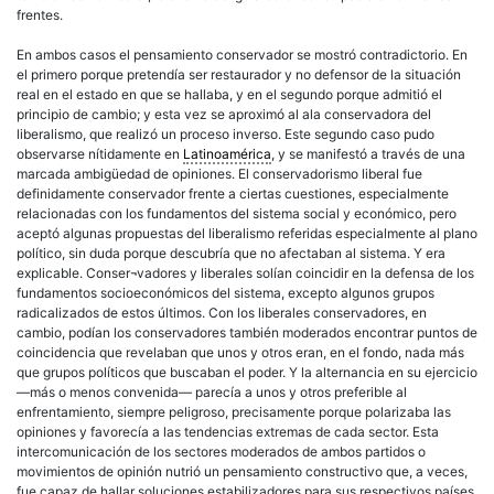
frentes.
En ambos casos el pensamiento conservador se mostró contradictorio. En
el primero porque pretendía ser restaurador y no defensor de la situación
real en el estado en que se hallaba, y en el segundo porque admitió el
principio de cambio; y esta vez se aproximó al ala conservadora del
liberalismo, que realizó un proceso inverso. Este segundo caso pudo
observarse nítidamente en
Latinoamérica
, y se manifestó a través de una
marcada ambigüedad de opiniones. El conservadorismo liberal fue
definidamente conservador frente a ciertas cuestiones, especialmente
relacionadas con los fundamentos del sistema social y económico, pero
aceptó algunas propuestas del liberalismo referidas especialmente al plano
político, sin duda porque descubría que no afectaban al sistema. Y era
explicable. Conser¬vadores y liberales solían coincidir en la defensa de los
fundamentos socioeconómicos del sistema, excepto algunos grupos
radicalizados de estos últimos. Con los liberales conservadores, en
cambio, podían los conservadores también moderados encontrar puntos de
coincidencia que revelaban que unos y otros eran, en el fondo, nada más
que grupos políticos que buscaban el poder. Y la alternancia en su ejercicio
—más o menos convenida— parecía a unos y otros preferible al
enfrentamiento, siempre peligroso, precisamente porque polarizaba las
opiniones y favorecía a las tendencias extremas de cada sector. Esta
intercomunicación de los sectores moderados de ambos partidos o
movimientos de opinión nutrió un pensamiento constructivo que, a veces,
fue capaz de hallar soluciones estabilizadores para sus respectivos países.