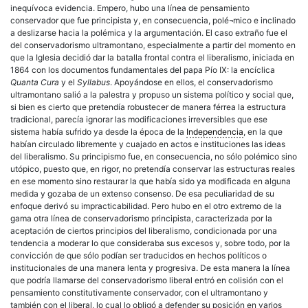
inequívoca evidencia. Empero, hubo una línea de pensamiento
conservador que fue principista y, en consecuencia, polé¬mico e inclinado
a deslizarse hacia la polémica y la argumentación. El caso extraño fue el
del conservadorismo ultramontano, especialmente a partir del momento en
que la Iglesia decidió dar la batalla frontal contra el liberalismo, iniciada en
1864 con los documentos fundamentales del papa Pío IX: la encíclica
Quanta Cura
y el
Syllabus
. Apoyándose en ellos, el conservadorismo
ultramontano salió a la palestra y propuso un sistema político y social que,
si bien es cierto que pretendía robustecer de manera férrea la estructura
tradicional, parecía ignorar las modificaciones irreversibles que ese
sistema había sufrido ya desde la época de la
Independencia
, en la que
habían circulado libremente y cuajado en actos e instituciones las ideas
del liberalismo. Su principismo fue, en consecuencia, no sólo polémico sino
utópico, puesto que, en rigor, no pretendía conservar las estructuras reales
en ese momento sino restaurar la que había sido ya modificada en alguna
medida y gozaba de un extenso consenso. De esa peculiaridad de su
enfoque derivó su impracticabilidad. Pero hubo en el otro extremo de la
gama otra línea de conservadorismo principista, caracterizada por la
aceptación de ciertos principios del liberalismo, condicionada por una
tendencia a moderar lo que consideraba sus excesos y, sobre todo, por la
convicción de que sólo podían ser traducidos en hechos políticos o
institucionales de una manera lenta y progresiva. De esta manera la línea
que podría llamarse del conservadorismo liberal entró en colisión con el
pensamiento constitutivamente conservador, con el ultramontano y
también con el liberal, lo cual lo obligó a defender su posición en varios