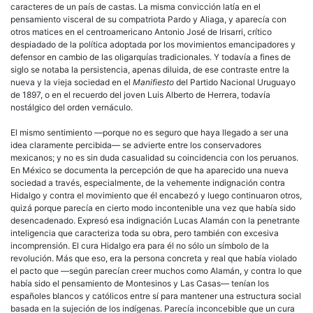
caracteres de un país de castas. La misma convicción latía en el
pensamiento visceral de su compatriota Pardo y Aliaga, y aparecía con
otros matices en el centroamericano Antonio José de Irisarri, crítico
despiadado de la política adoptada por los movimientos emancipadores y
defensor en cambio de las oligarquías tradicionales. Y todavía a fines de
siglo se notaba la persistencia, apenas diluida, de ese contraste entre la
nueva y la vieja sociedad en el
Manifiesto
del Partido Nacional Uruguayo
de 1897, o en el recuerdo del joven Luis Alberto de Herrera, todavía
nostálgico del orden vernáculo.
El mismo sentimiento —porque no es seguro que haya llegado a ser una
idea claramente percibida— se advierte entre los conservadores
mexicanos; y no es sin duda casualidad su coincidencia con los peruanos.
En México se documenta la percepción de que ha aparecido una nueva
sociedad a través, especialmente, de la vehemente indignación contra
Hidalgo y contra el movimiento que él encabezó y luego continuaron otros,
quizá porque parecía en cierto modo incontenible una vez que había sido
desencadenado. Expresó esa indignación Lucas Alamán con la penetrante
inteligencia que caracteriza toda su obra, pero también con excesiva
incomprensión. El cura Hidalgo era para él no sólo un símbolo de la
revolución. Más que eso, era la persona concreta y real que había violado
el pacto que —según parecían creer muchos como Alamán, y contra lo que
había sido el pensamiento de Montesinos y Las Casas— tenían los
españoles blancos y católicos entre sí para mantener una estructura social
basada en la sujeción de los indígenas. Parecía inconcebible que un cura