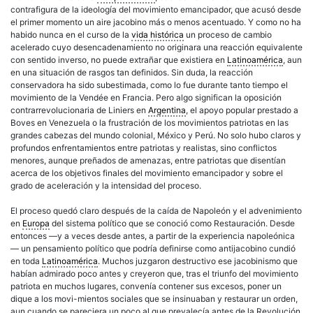
contrafigura de la ideología del movimiento emancipador, que acusó desde
el primer momento un aire jacobino más o menos acentuado. Y como no ha
habido nunca en el curso de la
vida histórica
un proceso de cambio
acelerado cuyo desencadenamiento no originara una reacción equivalente
con sentido inverso, no puede extrañar que existiera en
Latinoamérica
, aun
en una situación de rasgos tan definidos. Sin duda, la reacción
conservadora ha sido subestimada, como lo fue durante tanto tiempo el
movimiento de la Vendée en Francia. Pero algo significan la oposición
contrarrevolucionaria de Liniers en
Argentina
, el apoyo popular prestado a
Boves en Venezuela o la frustración de los movimientos patriotas en las
grandes cabezas del mundo colonial, México y Perú. No solo hubo claros y
profundos enfrentamientos entre patriotas y realistas, sino conflictos
menores, aunque preñados de amenazas, entre patriotas que disentían
acerca de los objetivos finales del movimiento emancipador y sobre el
grado de aceleración y la intensidad del proceso.
El proceso quedó claro después de la caída de Napoleón y el advenimiento
en
Europa
del sistema político que se conoció como Restauración. Desde
entonces —y a veces desde antes, a partir de la experiencia napoleónica
— un pensamiento político que podría definirse como antijacobino cundió
en toda
Latinoamérica
. Muchos juzgaron destructivo ese jacobinismo que
habían admirado poco antes y creyeron que, tras el triunfo del movimiento
patriota en muchos lugares, convenía contener sus excesos, poner un
dique a los movi-mientos sociales que se insinuaban y restaurar un orden,
aun cuando se pareciera un poco al que prevalecía antes de la Revolución.