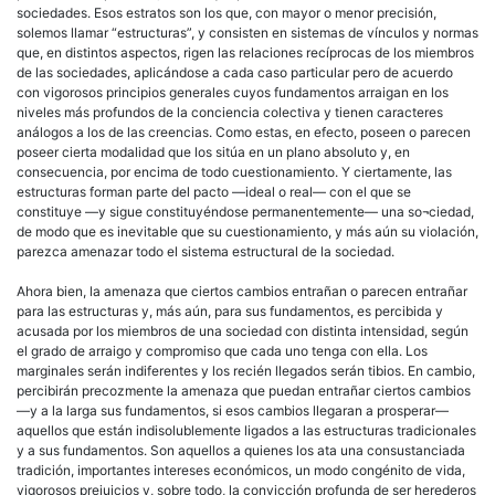
sociedades. Esos estratos son los que, con mayor o menor precisión,
solemos llamar “estructuras”, y consisten en sistemas de vínculos y normas
que, en distintos aspectos, rigen las relaciones recíprocas de los miembros
de las sociedades, aplicándose a cada caso particular pero de acuerdo
con vigorosos principios generales cuyos fundamentos arraigan en los
niveles más profundos de la conciencia colectiva y tienen caracteres
análogos a los de las creencias. Como estas, en efecto, poseen o parecen
poseer cierta modalidad que los sitúa en un plano absoluto y, en
consecuencia, por encima de todo cuestionamiento. Y ciertamente, las
estructuras forman parte del pacto —ideal o real— con el que se
constituye —y sigue constituyéndose permanentemente— una so¬ciedad,
de modo que es inevitable que su cuestionamiento, y más aún su violación,
parezca amenazar todo el sistema estructural de la sociedad.
Ahora bien, la amenaza que ciertos cambios entrañan o parecen entrañar
para las estructuras y, más aún, para sus fundamentos, es percibida y
acusada por los miembros de una sociedad con distinta intensidad, según
el grado de arraigo y compromiso que cada uno tenga con ella. Los
marginales serán indiferentes y los recién llegados serán tibios. En cambio,
percibirán precozmente la amenaza que puedan entrañar ciertos cambios
—y a la larga sus fundamentos, si esos cambios llegaran a prosperar—
aquellos que están indisolublemente ligados a las estructuras tradicionales
y a sus fundamentos. Son aquellos a quienes los ata una consustanciada
tradición, importantes intereses económicos, un modo congénito de vida,
vigorosos prejuicios y, sobre todo, la convicción profunda de ser herederos