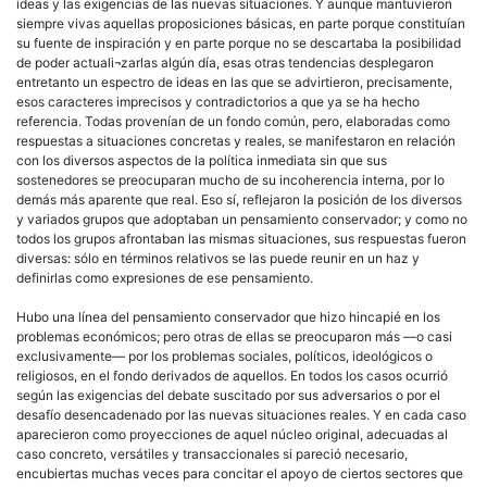
ideas y las exigencias de las nuevas situaciones. Y aunque mantuvieron
siempre vivas aquellas proposiciones básicas, en parte porque constituían
su fuente de inspiración y en parte porque no se descartaba la posibilidad
de poder actuali¬zarlas algún día, esas otras tendencias desplegaron
entretanto un espectro de ideas en las que se advirtieron, precisamente,
esos caracteres imprecisos y contradictorios a que ya se ha hecho
referencia. Todas provenían de un fondo común, pero, elaboradas como
respuestas a situaciones concretas y reales, se manifestaron en relación
con los diversos aspectos de la política inmediata sin que sus
sostenedores se preocuparan mucho de su incoherencia interna, por lo
demás más aparente que real. Eso sí, reflejaron la posición de los diversos
y variados grupos que adoptaban un pensamiento conservador; y como no
todos los grupos afrontaban las mismas situaciones, sus respuestas fueron
diversas: sólo en términos relativos se las puede reunir en un haz y
definirlas como expresiones de ese pensamiento.
Hubo una línea del pensamiento conservador que hizo hincapié en los
problemas económicos; pero otras de ellas se preocuparon más —o casi
exclusivamente— por los problemas sociales, políticos, ideológicos o
religiosos, en el fondo derivados de aquellos. En todos los casos ocurrió
según las exigencias del debate suscitado por sus adversarios o por el
desafío desencadenado por las nuevas situaciones reales. Y en cada caso
aparecieron como proyecciones de aquel núcleo original, adecuadas al
caso concreto, versátiles y transaccionales si pareció necesario,
encubiertas muchas veces para concitar el apoyo de ciertos sectores que