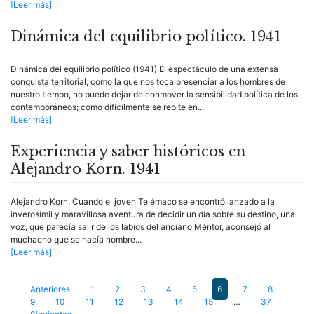
[Leer más]
Dinámica del equilibrio político. 1941
Dinámica del equilibrio político (1941) El espectáculo de una extensa
conquista territorial, como la que nos toca presenciar a los hombres de
nuestro tiempo, no puede dejar de conmover la sensibilidad política de los
contemporáneos; como difícilmente se repite en...
[Leer más]
Experiencia y saber históricos en
Alejandro Korn. 1941
Alejandro Korn. Cuando el joven Telémaco se encontró lanzado a la
inverosímil y maravillosa aventura de decidir un día sobre su destino, una
voz, que parecía salir de los labios del anciano Méntor, aconsejó al
muchacho que se hacía hombre...
[Leer más]
Paginación
Anteriores
1
2
3
4
5
6
7
8
9
10
11
12
13
14
15
…
37
de