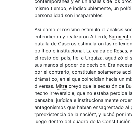
contemporánea y en un análisis de los proc
mismo tiempo, e indisolublemente, un políti
personalidad son inseparables.
Así como el rosismo estimuló el análisis so
entendieron y realizaron Alberdi,
Sarmiento
batalla de Caseros estimularon las reflexio
político e institucional. La caída de
Rosas
, 
el resto del país, fiel a Urquiza, agudizó e
sus manos el poder de decisión. Era necesar
por el contrario, constituían solamente ac
drámatico, en el que coincidían hacia un 
diversas.
Mitre
creyó que la secesión de
Bu
hecho irreversible, que no estaba perdida l
pensaba, jurídica e institucionalmente orde
antagonismos que habían ensagrentado al pa
“preexistencia de la
nación
“, y luchó por in
luego dentro del cuadro de la Constitución