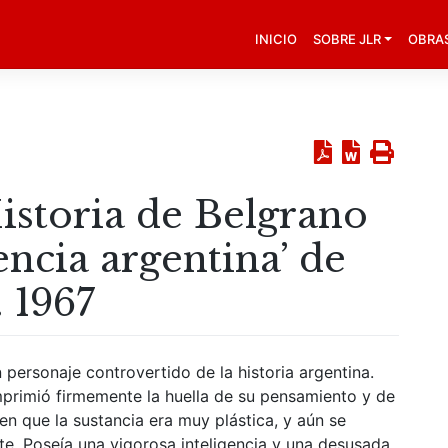
INICIO
SOBRE JLR
OBRA
istoria de Belgrano
ncia argentina’ de
 1967
 personaje controvertido de la historia argentina.
mprimió firmemente la huella de su pensamiento y de
en que la sustancia era muy plástica, y aún se
e. Poseía una vigorosa inteligencia y una desusada