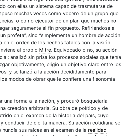
ndo con ellas un sistema capaz de trasmutarse de
e impuso muchas veces como vocero de un grupo que
encias, o como ejecutor de un plan que muchos no
legar seguramente al fin propuesto. Refiriéndose a
i un profeta”, sino “simplemente un hombre de acción
 en el orden de los hechos fatales con la visión
conviene al propio
Mitre
. Equivocado o no, su acción
ial: analizó sin prisa los procesos sociales que tenía
zgar objetivamente, eligió un objetivo claro entre los
os, y se lanzó a la acción decididamente para
n los modos de obrar que le confiere una fisonomía
ar una forma a la
nación
, y procuró bosquejarla
a creación arbitraria. Su obra de político y de
trido en el examen de la historia del país, cuyo
 y conducir de cierta manera. Su acción cotidiana se
e hundía sus raíces en el examen de la
realidad