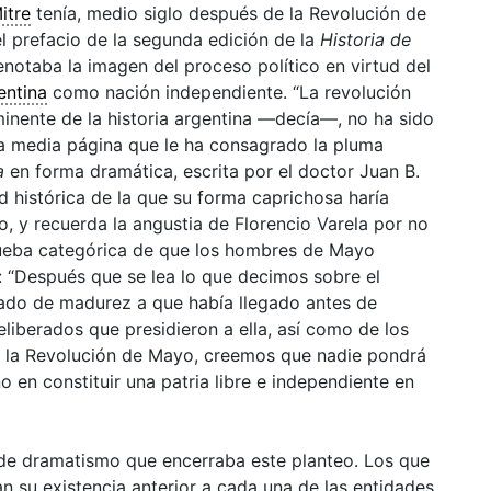
itre
tenía, medio siglo después de la Revolución de
l prefacio de la segunda edición de la
Historia de
notaba la imagen del proceso político en virtud del
entina
como
nación
independiente. “La revolución
inente de la historia argentina —decía—, no ha sido
la media página que le ha consagrado la pluma
a
en forma dramática, escrita por el doctor Juan B.
ad histórica de la que su forma caprichosa haría
o, y recuerda la angustia de Florencio Varela por no
rueba categórica de que los hombres de Mayo
a: “Después que se lea lo que decimos sobre el
stado de madurez a que había llegado antes de
deliberados que presidieron a ella, así como de los
a la Revolución de Mayo, creemos que nadie pondrá
 en constituir una patria libre e independiente en
o de dramatismo que encerraba este planteo. Los que
n su existencia anterior a cada una de las entidades