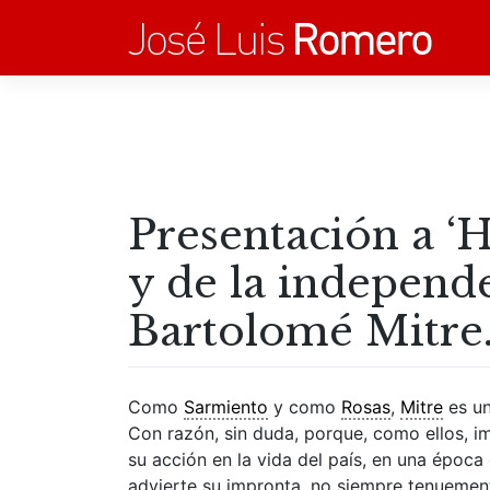
Saltar
al
contenido
Presentación a ‘H
y de la independe
Bartolomé Mitre.
Como
Sarmiento
y como
Rosas
,
Mitre
es un
Con razón, sin duda, porque, como ellos, i
su acción en la vida del país, en una época 
advierte su impronta, no siempre tenuement