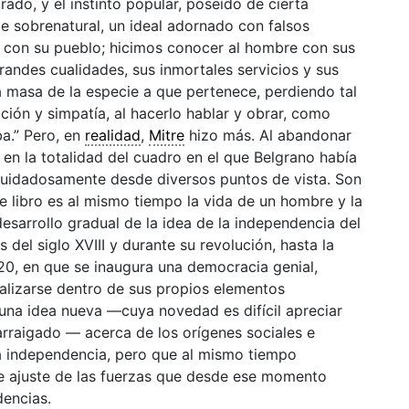
ado, y el instinto popular, poseído de cierta
oe sobrenatural, un ideal adornado con falsos
d con su pueblo; hicimos conocer al hombre con sus
grandes cualidades, sus inmortales servicios y sus
a masa de la especie a que pertenece, perdiendo tal
ión y simpatía, al hacerlo hablar y obrar, como
ba.” Pero, en
realidad
,
Mitre
hizo más. Al abandonar
en la totalidad del cuadro en el que Belgrano había
 cuidadosamente desde diversos puntos de vista. Son
te libro es al mismo tiempo la vida de un hombre y la
esarrollo gradual de la idea de la independencia del
 del siglo XVIII y durante su revolución, hasta la
20, en que se inaugura una democracia genial,
alizarse dentro de sus propios elementos
na idea nueva —cuya novedad es difícil apreciar
rraigado — acerca de los orígenes sociales e
a independencia, pero que al mismo tiempo
e ajuste de las fuerzas que desde ese momento
encias.