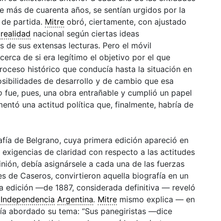
e más de cuarenta años, se sentían urgidos por la
 de partida.
Mitre
obró, ciertamente, con ajustado
a
realidad
nacional según ciertas ideas
 de sus extensas lecturas. Pero el móvil
erca de si era legítimo el objetivo por el que
proceso histórico que conducía hasta la situación en
osibilidades de desarrollo y de cambio que esa
no
fue, pues, una obra entrañable y cumplió un papel
mentó una actitud política que, finalmente, habría de
rafía de Belgrano, cuya primera edición apareció en
s exigencias de claridad con respecto a las actitudes
inión, debía asignársele a cada una de las fuerzas
s de Caseros, convirtieron aquella biografía en un
ta edición —de 1887, considerada definitiva — reveló
a
Independencia
Argentina
.
Mitre
mismo explica — en
a abordado su tema: “Sus panegiristas —dice