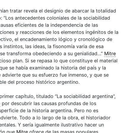
n tratar revela el designio de abarcar la totalidad
: “Los antecedentes coloniales de la sociabilidad
causas eficientes de la independencia de las
acciones y reacciones de los elementos ingénitos de la
ectivo, el encadenamiento lógico y cronológico de
 instintos, las ideas, la fisonomía varia de esa
 y se transforma obedeciendo a su genialidad…”
Mitre
ioso plan. Si se repasa lo que constituye el material
que se había examinado la historia del país y la
e advierte que su esfuerzo fue inmenso, y que se
ible del proceso histórico argentino.
rimer capítulo, titulado “La sociabilidad argentina”,
e
por descubrir las causas profundas de los
erficie de la historia argentina. Pero no es
vierte. Todo a lo largo de la obra, el historiador
ntales. Y sería igualmente ilustrativo hacer un
ión que
Mitre
ofrece de las masas populares