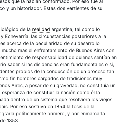
esos que la habían conformado. Por eso fue al
co y un historiador. Estas dos vertientes de su
ciológico de la
realidad
argentina, tal como lo
y Echeverría, las circunstancias posteriores a la
nes acerca de la peculiaridad de su desarrollo
y mucho más el enfrentamiento de
Buenos Aires
con
l sentimiento de responsabilidad de quienes sentían en
io saber si las disidencias eran fundamentales o si,
cidentes propios de la conducción de un proceso tan
mismo fin hombres cargados de tradiciones muy
enos Aires
, a pesar de su gravedad, no constituía un
a esperanza de constituir la
nación
como él la
nada dentro de un sistema que resolviera los viejos
ís. Por eso sostuvo en 1854 la tesis de la
tegrarla políticamente primero, y por enmarcarla
 de 1853.