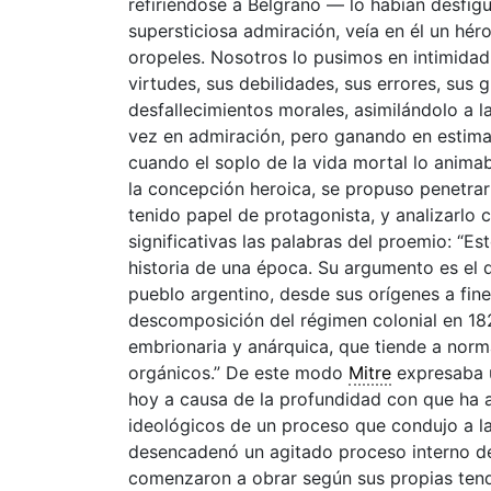
refiriéndose a Belgrano — lo habían desfigur
supersticiosa admiración, veía en él un hér
oropeles. Nosotros lo pusimos en intimida
virtudes, sus debilidades, sus errores, sus 
desfallecimientos morales, asimilándolo a l
vez en admiración, pero ganando en estimac
cuando el soplo de la vida mortal lo anima
la concepción heroica, se propuso penetrar 
tenido papel de protagonista, y analizarlo
significativas las palabras del proemio: “Es
historia de una época. Su argumento es el d
pueblo argentino, desde sus orígenes a fines
descomposición del régimen colonial en 18
embrionaria y anárquica, que tiende a norm
orgánicos.” De este modo
Mitre
expresaba u
hoy a causa de la profundidad con que ha a
ideológicos de un proceso que condujo a l
desencadenó un agitado proceso interno d
comenzaron a obrar según sus propias tend