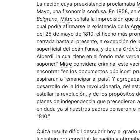
La
nación
cuya preexistencia proclamaba
M
Mayo, una fisonomía confusa. En 1858, en e
Belgrano,
Mitre
señala la imprecisión que de
cual podía afirmarse la existencia de la
Arg
del 25 de mayo de 1810, el hecho más prom
narrada hasta el presente, a excepción de 
superficial del deán Funes, y de una
Crónic
Alberdi, la cual tiene en el fondo más verd
suponer.”
Mitre
considera criminal este vací
encontrar “en los documentos públicos” p
aspiraran a “emancipar al país”. Y agregab
desarrollo de la idea revolucionaria, del e
estallar la revolución, y de los propósitos 
planes de independencia que precedieron 
en duda ya si nuestros padres pensaron o no
1810.”
Quizá resulte difícil descubrir hoy el grad
luchaban por constituir la
nación
y afirmaba