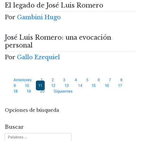
El legado de José Luis Romero
Por
Gambini Hugo
José Luis Romero: una evocación
personal
Por
Gallo Ezequiel
Paginación
Anteriores
1
2
3
4
5
6
7
8
9
10
11
12
13
14
15
16
17
de
18
19
20
Siguientes
entradas
Opciones de búsqueda
Buscar