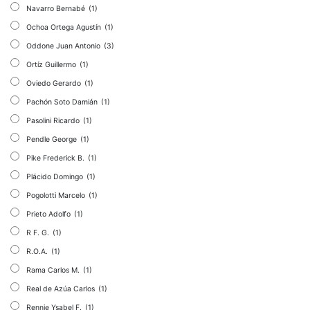
Navarro Bernabé
(1)
Ochoa Ortega Agustín
(1)
Oddone Juan Antonio
(3)
Ortíz Guillermo
(1)
Oviedo Gerardo
(1)
Pachón Soto Damián
(1)
Pasolini Ricardo
(1)
Pendle George
(1)
Pike Frederick B.
(1)
Plácido Domingo
(1)
Pogolotti Marcelo
(1)
Prieto Adolfo
(1)
R F. G.
(1)
R.O.A.
(1)
Rama Carlos M.
(1)
Real de Azúa Carlos
(1)
Rennie Ysabel F.
(1)