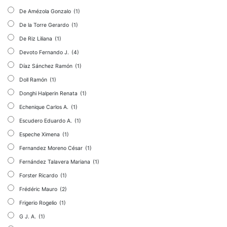
De Amézola Gonzalo
(1)
De la Torre Gerardo
(1)
De Riz Liliana
(1)
Devoto Fernando J.
(4)
Díaz Sánchez Ramón
(1)
Doll Ramón
(1)
Donghi Halperin Renata
(1)
Echenique Carlos A.
(1)
Escudero Eduardo A.
(1)
Espeche Ximena
(1)
Fernandez Moreno César
(1)
Fernández Talavera Mariana
(1)
Forster Ricardo
(1)
Frédéric Mauro
(2)
Frigerio Rogelio
(1)
G J. A.
(1)