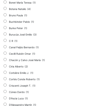
Bonet María Teresa
(1)
Botana Natalio
(4)
Bruno Paula
(1)
Buchbinder Pablo
(1)
Burke Peter
(1)
Burucúa José Emilio
(3)
C R
(1)
Canal Feijóo Bernardo
(1)
Cecilli Rubén Omar
(1)
Chacón y Calvo José María
(1)
Ciria Alberto
(2)
Corbière Emilio J.
(1)
Cortés Conde Roberto
(1)
Criscenti Joseph T.
(1)
Cúneo Dardo
(1)
D'Ascia Luca
(1)
D’Alessandro Martín
(1)