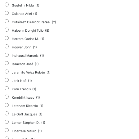
Guglielmi Nilda
(1)
Guiance Ariel
(1)
Gutiérrez Girardot Rafael
(2)
Halperin Donghi Tulio
(8)
Herrera Carlos M.
(1)
Hoover John
(1)
Inchausti Marcela
(1)
Isaacson José
(1)
Jaramillo Vélez Rubén
(1)
Jitrik Noé
(1)
Korn Francis
(1)
Kornbliht Isaac
(1)
Latcham Ricardo
(1)
Le Goff Jacques
(1)
Lerner Stephen D.
(1)
Libertella Mauro
(1)