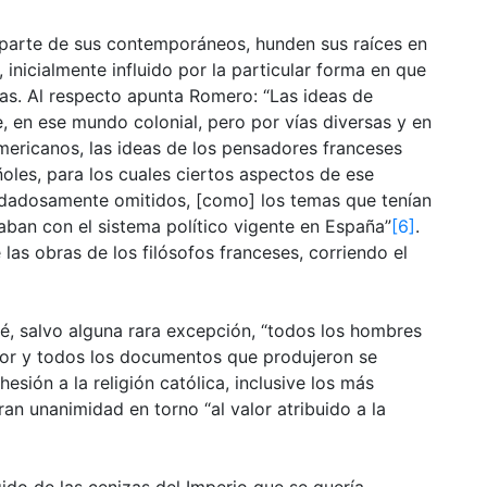
 parte de sus contemporáneos, hunden sus raíces en
, inicialmente influido por la particular forma en que
nias. Al respecto apunta Romero: “Las ideas de
e, en ese mundo colonial, pero por vías diversas y en
ericanos, las ideas de los pensadores franceses
oles, para los cuales ciertos aspectos de ese
dadosamente omitidos, [como] los temas que tenían
naban con el sistema político vigente en España”
[6]
.
as obras de los filósofos franceses, corriendo el
é, salvo alguna rara excepción, “todos los hombres
r y todos los documentos que produjeron se
sión a la religión católica, inclusive los más
an unanimidad en torno “al valor atribuido a la
ido de las cenizas del Imperio que se quería