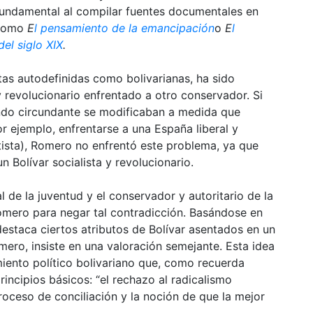
fundamental al compilar fuentes documentales en
 como
E
l pensamiento de la emancipación
o
E
l
el siglo XIX
.
tas autodefinidas como bolivarianas, ha sido
y revolucionario enfrentado a otro conservador. Si
undo circundante se modificaban a medida que
r ejemplo, enfrentarse a una España liberal y
tista), Romero no enfrentó este problema, ya que
Bolívar socialista y revolucionario.
al de la juventud y el conservador y autoritario de la
omero para negar tal contradicción. Basándose en
destaca ciertos atributos de Bolívar asentados en un
mero, insiste en una valoración semejante. Esta idea
iento político bolivariano que, como recuerda
rincipios básicos: “el rechazo al radicalismo
proceso de conciliación y la noción de que la mejor