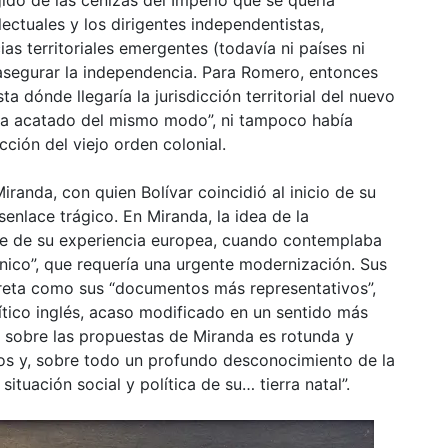
lectuales y los dirigentes independentistas,
s territoriales emergentes (todavía ni países ni
asegurar la independencia. Para Romero, entonces
ta dónde llegaría la jurisdicción territorial del nuevo
ra acatado del mismo modo”, ni tampoco había
cción del viejo orden colonial.
anda, con quien Bolívar coincidió al inicio de su
senlace trágico. En Miranda, la idea de la
ge de su experiencia europea, cuando contemplaba
ico”, que requería una urgente modernización. Sus
preta como sus “documentos más representativos”,
ítico inglés, acaso modificado en un sentido más
n sobre las propuestas de Miranda es rotunda y
cos y, sobre todo un profundo desconocimiento de la
ituación social y política de su… tierra natal”.