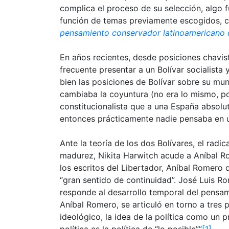
complica el proceso de su selección, algo 
función de temas previamente escogidos,
pensamiento conservador latinoamericano d
En años recientes, desde posiciones chavis
frecuente presentar a un Bolívar socialista 
bien las posiciones de Bolívar sobre su m
cambiaba la coyuntura (no era lo mismo, po
constitucionalista que a una España absolu
entonces prácticamente nadie pensaba en un 
Ante la teoría de los dos Bolívares, el radic
madurez, Nikita Harwitch acude a Aníbal R
los escritos del Libertador, Aníbal Romero 
“gran sentido de continuidad”. José Luis Ro
responde al desarrollo temporal del pensam
Aníbal Romero, se articuló en torno a tres p
ideológico, la idea de la política como un 
política es la política de “lo posible””
[1]
.