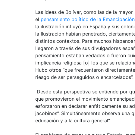
Las ideas de Bolívar, como las de la mayor
el
pensamiento político de la Emancipación
la ilustración influyó en España y sus colo
la Ilustración habían penetrado, ciertament
distintos contextos. Para muchos hispanoam
llegaron a través de sus divulgadores españ
pensamiento estaban vedados o fueron cui
implicancia religiosa [o] los que se relacio
Hubo otros “que frecuentaron directamente l
riesgo de ser perseguidos o encarcelados”.
Desde esta perspectiva se entiende por qu
que promovieron el movimiento emancipado
esforzaron en declarar enfáticamente su adhe
jacobinos”. Simultáneamente observa una gr
educación y a la cultura general”.
El problema de crear un nuevo Estado, surg